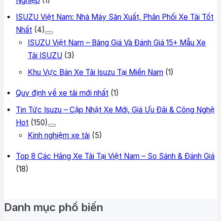
Nghiệp
(1)
ISUZU Việt Nam: Nhà Máy Sản Xuất, Phân Phối Xe Tải Tốt
Nhất
(4)
ISUZU Việt Nam – Bảng Giá Và Đánh Giá 15+ Mẫu Xe
Tải ISUZU
(3)
Khu Vực Bán Xe Tải Isuzu Tại Miền Nam
(1)
Quy định về xe tải mới nhất
(1)
Tin Tức Isuzu – Cập Nhật Xe Mới, Giá Ưu Đãi & Công Nghệ
Hot
(150)
Kinh nghiệm xe tải
(5)
Top 8 Các Hãng Xe Tải Tại Việt Nam – So Sánh & Đánh Giá
(18)
Danh mục phổ biến