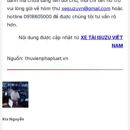
danh mà chưa sang tên đổi chủ, mọi chi tiết hỗ trợ
vui lòng gửi về hòm thư
xeisuzuvn@gmail.com
hoặc
hotline 0918805000 để được chúng tôi tư vấn rõ
hơn.
Nội dung được cập nhật từ
XE TẢI ISUZU VIỆT
NAM
Nguồn: thuvienphapluat.vn
Kia Nguyễn