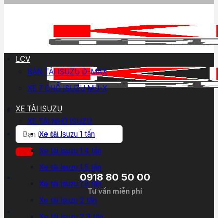
LCV
BÁN TẢI ISUZU D-MAX
XE 7 CHỖ ISUZU MU-X
XE TẢI ISUZU
XE TẢI NHỎ ISUZU
Tìm
Xe tải Isuzu 1 tấn
kiếm:
Xe tải Isuzu 1.4 tấn
Xe tải Isuzu 1.5 tấn
0918 80 50 00
Xe tải Isuzu 1.9 tấn
Tư vấn miễn phí
Xe tải Isuzu 2 tấn
Xe tải Isuzu 2.3 tấn