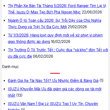
Thị Phần Xe Bán Tải Tháng 5/2026: Ford Ranger Tìm Lại Vị
Thế, Isuzu D-Max Tạo Bứt Phá Ngoạn Mục
22/06/2026
Ngành Ô tô Toàn cầu 2026: Sự Trỗi Dậy của Chủ Nghĩa
Thực Dụng và Trật Tự Đa Cực Mới
21/02/2026
Từ 1/3/2026: Hàng loạt quy định mới về xử phạt vi phạm
giao thông được áp dụng
16/02/2026
Thị Trường Ô Tô Trước Tết : Cuộc đua “xả kho” đón Tết với
ưu đãi cực đại
06/02/2026
Danh mục
Đánh Giá Xe Tải Nào Tốt? Ưu Nhược Điểm & Bảng Giá
(1)
ISUZU Khuyến Mãi Ưu đãi giảm giá các dòng xe tải mới
nhất
(13)
ISUZU Vân Nam | Đại Lý ISUZU Top 1 Uy Tín, Chuyên