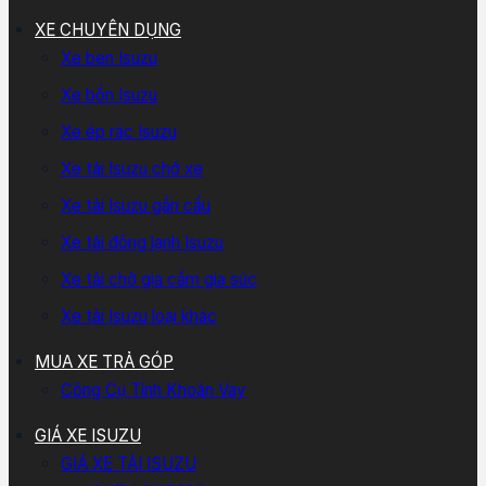
XE CHUYÊN DỤNG
Xe ben Isuzu
Xe bồn Isuzu
Xe ép rác Isuzu
Xe tải Isuzu chở xe
Xe tải Isuzu gắn cẩu
Xe tải đông lạnh Isuzu
Xe tải chở gia cầm gia súc
Xe tải Isuzu loại khác
MUA XE TRẢ GÓP
Công Cụ Tính Khoản Vay
GIÁ XE ISUZU
GIÁ XE TẢI ISUZU