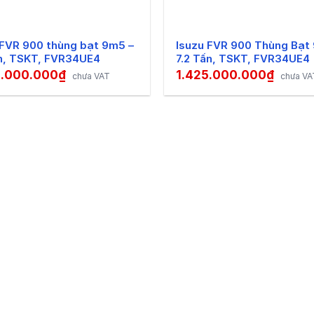
T – Tinh xảo & Bền chắc
ột không gian vô cùng rộng rãi, thoáng mát với đầy đủ các
 FVR 900 thùng bạt 9m5 –
Isuzu FVR 900 Thùng Bạt
 của
xe tải Isuzu 7 tấn
hạng sang sẽ được thiết kế hiện đại 
ấn, TSKT, FVR34UE4
7.2 Tấn, TSKT, FVR34UE4
5.000.000
₫
1.425.000.000
₫
chưa VAT
chưa VA
u 7T
có sức chứa 3 chỗ ngồi và 1 giường nằm. Ghế bọc vải 
ó hỗ trợ pô tăng ghi đông gật gù, vô lăng 2 chấu dễ sử dụ
Isuzu 7 tấ
n sẽ bao gồm đồng hồ taplo hiển thị các cảnh bá
p các hệ thống giải trí đa phương tiện như radio / cổng 
chuyển.
xe Isuzu phiên bản trước, xe tải này có nhiều cải tiến đặc b
 khả năng thông gió, cho xe vận hành tiết kiệm nguồn nhiê
g bị các khe thông gió giúp làm mát động cơ xe tốt hơn.
ới trước đây bạn còn e ngại vì
các dòng xe tải Isuzu
không 
ẩm của Isuzu như
xe tải Isuzu 7 tấn
đã được nhà máy trang 