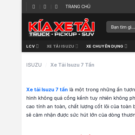
Skip
TRANG CHỦ
to
content
Tìm
kiếm:
LCV
XE TẢI ISUZU
XE CHUYÊN DỤNG
ISUZU
/
Xe Tải Isuzu 7 Tấn
Xe tải Isuzu 7 tấn
là một trong những ấn tượng
hình không quá cồng kềnh tuy nhiên không phả
cao tính an toàn, chất lượng cốt lõi của toàn
sẽ cảm nhận được sức hút lớn của dòng thương