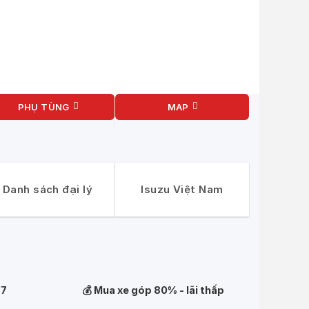
doanh nghiệp. Phần khung xương của dòng xe
òn được gia công khá chắc chắn đảm bảo cho
PHỤ TÙNG
MAP
đóng thùng của công ty. Chất lượng thùng
Danh sách đại lý
Isuzu Việt Nam
 4 thì, 6 xi lanh được thiết kế theo tiêu
a
xe tải Isuzu 7 tấn
mà giảm thiểu khí thải ô
/ 2400 v / ph cũng giúp xe vận hành vô cùng
toàn và tăng khả năng tiết kiệm nhiên liệu lên
/7
💰 Mua xe góp 80% - lãi thấp