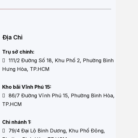
 quyết định đến giá trị tổng thể của sản phẩm
Địa Chỉ
GIÁ XE TẢI ISUZU 7 TẤN FVRU 900
Trụ sở chính:
1.475.800.000đ/xe
111/2 Đường Số 18, Khu Phố 2, Phường Bình
1.502.800.000đ/xe
Hưng Hòa, TP.HCM
1.510.800.000đ/xe
Kho bãi Vĩnh Phú 15:
1.559.800.000đ/xe
86/7 Đường Vĩnh Phú 15, Phường Bình Hòa,
1.561.800.000đ/xe
TP.HCM
Chi nhánh 1:
79/4 Đại Lộ Bình Dương, Khu Phố Đông,
oàn toàn xứng đáng với sự mong đợi của nhiều