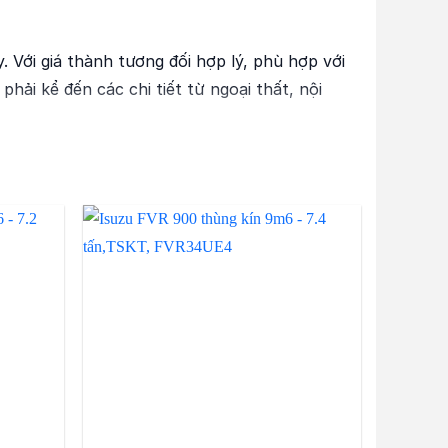
 Với giá thành tương đối hợp lý, phù hợp với
hải kể đến các chi tiết từ ngoại thất, nội
 cứng cáp và khỏe khoắn đúng chuẩn của dòng
 sương mù được phân bổ độc lập. Dễ dàng thay
ết kế 2 bậc để xe lên xuống dễ dàng.
uá tải cũng không phải lo lắng. Ngoài ra,