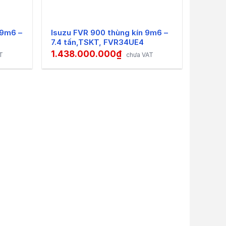
 tiện nghi mang đến sự thoải mái và giải trí
 9m6 –
Isuzu FVR 900 thùng kín 9m6 –
với bảng điều khiển DIN dễ sử dụng.
7.4 tấn,TSKT, FVR34UE4
1.438.000.000
₫
T
chưa VAT
cao cấp, khóa cửa trung tâm mới, kính chỉnh
ng, dây đeo và ghế có thể điều chỉnh theo
o cần thiết cho người sử dụng. Ngoài ra còn có
USB, Mp3, máy lạnh … mang đến sự thoải mái và
iệt như nâng cấp vị trí tay lái. Có thể nói, sự
n liệu, chuyển động êm ái, tăng tuổi thọ động
được trang bị điều hòa trên xe thì hiện nay
bị điều hoà hai chiều cao cấp nhất. Gắn máy