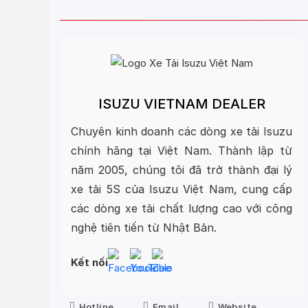
đến 15%.
Bảng báo giá xe tải Isuzu 7 tấn | Phân
Giá xe tải Isuzu 7 tấn
tại đại lý xe tải Isuzu p
ISUZU VIETNAM DEALER
LOẠI THÙNG
Isuzu 7 Tấn Thùng Lửng
Chuyên kinh doanh các dòng xe tải Isuzu
chính hãng tại Việt Nam. Thành lập từ
Isuzu 7 Tấn Thùng Mui bạt
năm 2005, chúng tôi đã trở thành đại lý
Isuzu 7 Tấn Thùng Kín
xe tải 5S của Isuzu Việt Nam, cung cấp
Isuzu 7 Tấn Thùng Bảo ôn
các dòng xe tải chất lượng cao với công
Isuzu 7 Tấn Thùng Mui Bạt Bửng Nhôm
nghệ tiên tiến từ Nhật Bản.
Kết nối
Địa chỉ uy tín để mua xe tải Isuzu 7 
Sau nhiều thời gian chờ đợi, Isuzu đã cho ra 
Hotline
Email
Website