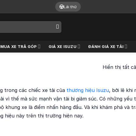
Lái thử
MUA XE TRẢ GÓP
GIÁ XE ISUZU
ĐÁNH GIÁ XE TẢI
Hiển thị tất c
 trong các chiếc xe tải của
thương hiệu Isuzu
, bởi lẽ kh
i vì thế mà sức mạnh vận tải bị giảm súc. Có những yếu 
 bộ khung xe là điểm nhấn hàng đầu. Và khi khám phá và tr
 hiệu này trên thị trường hiện nay.