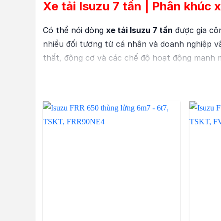
Xe tải Isuzu 7 tấn | Phân khúc
Có thể nói dòng
xe tải Isuzu 7 tấn
được gia côn
nhiều đối tượng từ cá nhân và doanh nghiệp vận
thất, động cơ và các chế độ hoạt động mạnh m
Xe tải Isuzu 7 tấn | Thiết kế tiện ngh
Xe tải Isuzu 7T
đã có cho mình một điểm cộng 
xe tải.
Phần đầu
xe tải Isuzu 7 tấn
được thiết kế cabi
thế các đèn hỏng, giảm thời gian sửa chữa cũng
Xe tải Iszu 7T
còn được trang bị lốp xe của hã
bánh trước và bánh sau được thiết kế 8 nan d