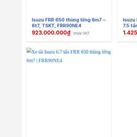
Nội thất tiện nghi của xe tải Isuzu 7
Bước vào trong cabin
xe tải Isuzu 7T
sẽ thấy m
Isuzu FRR 650 thùng lửng 6m7 –
Isuzu
cho khách hàng. Nội thất tinh tế và gọn gàng
6t7, TSKT, FRR90NE4
7.5 t
923.000.000
₫
1.42
chưa VAT
Không gian bên trong
xe tải Isuz
điện. Ngoài ra,
xe tải Isuzu 7 tấn
c
từng vị trí của người ngồi.
Bảng đồng hồ hiển thị của
xe tải 
bảng điều khiển trung tâm tích hợ
tiện lợi nhất trong quá trình vận 
Xe tải Isuzu 7 tấn
so với các dòng 
cải tiến này của xe góp phần tăng
cơ xe. Trên vô lăng còn được tran
Mặt khác,
Xe tải Isuzu 7T
thế hệ mới nếu so v
trong năm 2019 trở về sau, các dòng sản ph