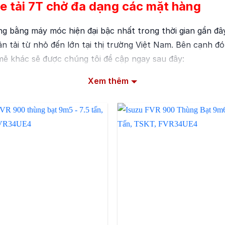
 xe tải 7T chở đa dạng các mặt hàng
g bằng máy móc hiện đại bậc nhất trong thời gian gần đây.
 tải từ nhỏ đến lớn tại thị trường Việt Nam. Bên cạnh đó p
ẽ khác sẽ được chúng tôi đề cập ngay sau đây:
Xem thêm
i dành cho dòng xe tải cỡ trung
lớn khi sở hữu thiết kế ngoại thất đẹp mắt và hiện đai,
n cổ điển chắc chắn, các vị trí đèn pha, xi nhan hay đèn
 như về mặt chi phí. Vị trí thang lên cabin cũng được thi
ng Casumina chất lượng tốt nhất giúp khách hàng có chở q
ễ dàng thay thế và sửa chữa.