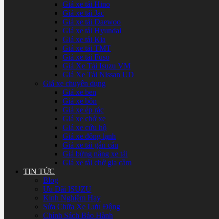
Giá xe tải Hino
Giá xe tải Jac
Giá xe tải Daewoo
Giá xe tải Hyundai
Giá xe tải Kia
Giá xe tải TMT
Giá xe tải Fuso
Giá Xe Tải Isuzu VM
Giá Xe Tải Nissan UD
Giá xe chuyên dụng
Giá xe ben
Giá xe bồn
Giá xe ép rác
Giá xe chở xe
Giá xe cứu hộ
Giá xe đông lạnh
Giá xe tải gắn cẩu
Giá bửng nâng xe tải
Giá xe tải chở gia cầm
TIN TỨC
Blog
Ưu Đãi ISUZU
Kinh Nghiệm Hay
Sửa Chữa Xe Lưu Động
Chính Sách Bảo Hành