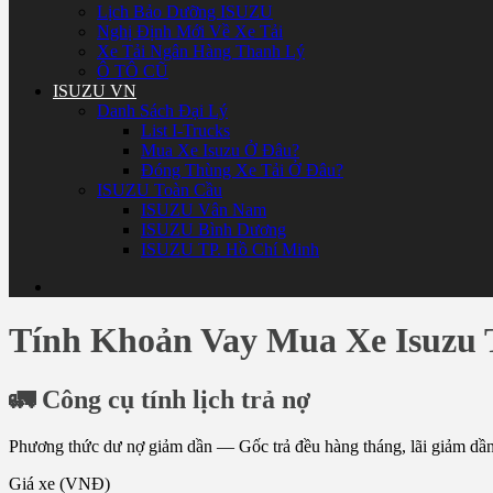
Lịch Bảo Dưỡng ISUZU
Nghị Định Mới Về Xe Tải
Xe Tải Ngân Hàng Thanh Lý
Ô TÔ CŨ
ISUZU VN
Danh Sách Đại Lý
List I-Trucks
Mua Xe Isuzu Ở Đâu?
Đóng Thùng Xe Tải Ở Đâu?
ISUZU Toàn Cầu
ISUZU Vân Nam
ISUZU Bình Dương
ISUZU TP. Hồ Chí Minh
Tính Khoản Vay Mua Xe Isuzu
🚛 Công cụ tính lịch trả nợ
Phương thức dư nợ giảm dần — Gốc trả đều hàng tháng, lãi giảm dầ
Giá xe (VNĐ)