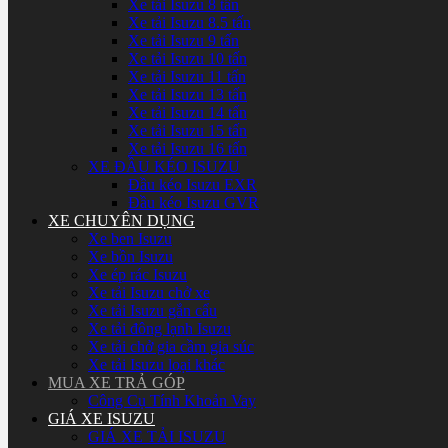
Xe tải Isuzu 8 tấn
Xe tải Isuzu 8.5 tấn
Xe tải Isuzu 9 tấn
Xe tải Isuzu 10 tấn
Xe tải Isuzu 11 tấn
Xe tải Isuzu 13 tấn
Xe tải Isuzu 14 tấn
Xe tải Isuzu 15 tấn
Xe tải Isuzu 16 tấn
XE ĐẦU KÉO ISUZU
Đầu kéo Isuzu EXR
Đầu kéo Isuzu GVR
XE CHUYÊN DỤNG
Xe ben Isuzu
Xe bồn Isuzu
Xe ép rác Isuzu
Xe tải Isuzu chở xe
Xe tải Isuzu gắn cẩu
Xe tải đông lạnh Isuzu
Xe tải chở gia cầm gia súc
Xe tải Isuzu loại khác
MUA XE TRẢ GÓP
Công Cụ Tính Khoản Vay
GIÁ XE ISUZU
GIÁ XE TẢI ISUZU