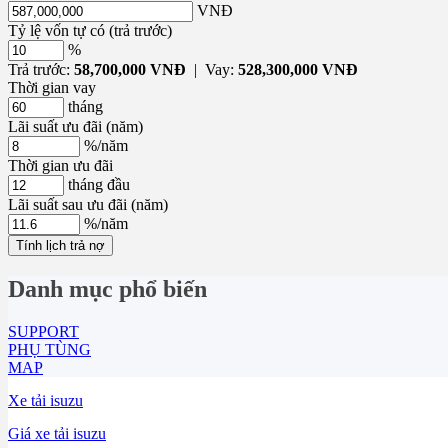
VNĐ
Tỷ lệ vốn tự có (trả trước)
%
Trả trước:
58,700,000 VNĐ
| Vay:
528,300,000 VNĐ
Thời gian vay
tháng
Lãi suất ưu đãi (năm)
%/năm
Thời gian ưu đãi
tháng đầu
Lãi suất sau ưu đãi (năm)
%/năm
Tính lịch trả nợ
Danh mục phổ biến
SUPPORT
PHỤ TÙNG
MAP
Xe tải isuzu
Giá xe tải isuzu