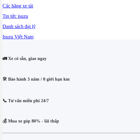
Các hãng xe tải
Tin tức isuzu
Danh sách đại lý
Isuzu Việt Nam
🚛 Xe có sẵn, giao ngay
🛠️ Bảo hành 3 năm / 0 giới hạn km
📞 Tư vấn miễn phí 24/7
💰 Mua xe góp 80% - lãi thấp