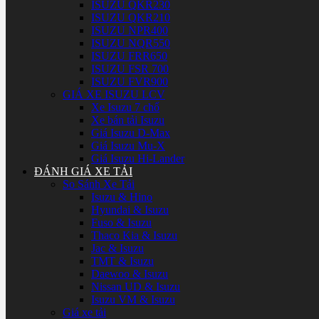
ISUZU QKR230
ISUZU QKR210
ISUZU NPR400
ISUZU NQR550
ISUZU FRR650
ISUZU FSR 700
ISUZU FVR900
GIÁ XE ISUZU LCV
Xe Isuzu 7 chổ
Xe bán tải Isuzu
Giá Isuzu D-Max
Giá Isuzu Mu-X
Giá Isuzu Hi-Lander
ĐÁNH GIÁ XE TẢI
So Sánh Xe Tải
Isuzu & Hino
Hyundai & Isuzu
Fuso & Isuzu
Thaco Kia & Isuzu
Jac & Isuzu
TMT & Isuzu
Daewoo & Isuzu
Nissan UD & Isuzu
Isuzu VM & Isuzu
Giá xe tải