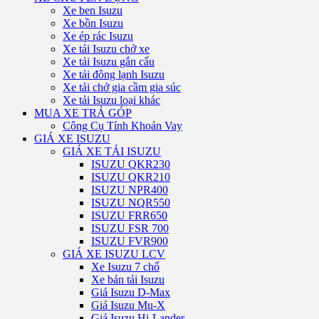
Xe ben Isuzu
Xe bồn Isuzu
Xe ép rác Isuzu
Xe tải Isuzu chở xe
Xe tải Isuzu gắn cẩu
Xe tải đông lạnh Isuzu
Xe tải chở gia cầm gia súc
Xe tải Isuzu loại khác
MUA XE TRẢ GÓP
Công Cụ Tính Khoản Vay
GIÁ XE ISUZU
GIÁ XE TẢI ISUZU
ISUZU QKR230
ISUZU QKR210
ISUZU NPR400
ISUZU NQR550
ISUZU FRR650
ISUZU FSR 700
ISUZU FVR900
GIÁ XE ISUZU LCV
Xe Isuzu 7 chổ
Xe bán tải Isuzu
Giá Isuzu D-Max
Giá Isuzu Mu-X
Giá Isuzu Hi-Lander