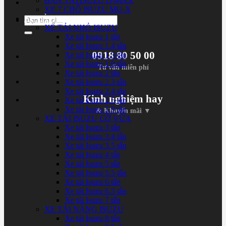
BÁN TẢI ISUZU D-MAX
XE 7 CHỖ ISUZU MU-X
XE TẢI ISUZU
Tìm
XE TẢI NHỎ ISUZU
kiếm:
Xe tải Isuzu 1 tấn
Xe tải Isuzu 1.4 tấn
0918 80 50 00
Xe tải Isuzu 1.5 tấn
Xe tải Isuzu 1.9 tấn
Tư vấn miễn phí
Xe tải Isuzu 2 tấn
Xe tải Isuzu 2.3 tấn
Xe tải Isuzu 2.4 tấn
Kinh nghiệm hay
Xe tải Isuzu 2.5 tấn
Xe tải Isuzu 2.9 tấn
& Khuyến mãi ▼
XE TẢI ISUZU CỠ VỪA
Xe tải Isuzu 3 tấn
Xe tải Isuzu 3.4 tấn
Xe tải Isuzu 3.5 tấn
Xe tải Isuzu 4 tấn
Xe tải Isuzu 5 tấn
Xe tải Isuzu 5.5 tấn
Xe tải Isuzu 6 tấn
Xe tải Isuzu 6.5 tấn
Xe tải Isuzu 7 tấn
XE TẢI NẶNG ISUZU
Xe tải Isuzu 8 tấn