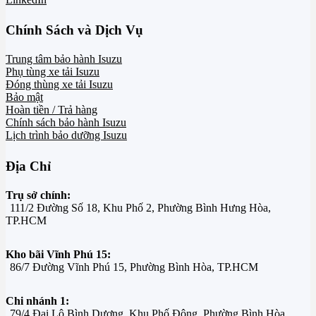
Chính Sách và Dịch Vụ
Trung tâm bảo hành Isuzu
Phụ tùng xe tải Isuzu
Đóng thùng xe tải Isuzu
Bảo mật
Hoàn tiền / Trả hàng
Chính sách bảo hành Isuzu
Lịch trình bảo dưỡng Isuzu
Địa Chỉ
Trụ sở chính:
111/2 Đường Số 18, Khu Phố 2, Phường Bình Hưng Hòa,
TP.HCM
Kho bãi Vĩnh Phú 15:
86/7 Đường Vĩnh Phú 15, Phường Bình Hòa, TP.HCM
Chi nhánh 1:
79/4 Đại Lộ Bình Dương, Khu Phố Đông, Phường Bình Hòa,