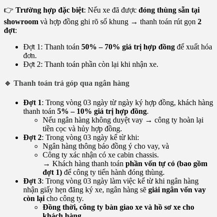
👉
Trường hợp đặc biệt
: Nếu xe đã được
đóng thùng sẵn tại
showroom
và hợp đồng ghi rõ số khung → thanh toán rút gọn
2
đợt
:
Đợt 1: Thanh toán
50% – 70% giá trị hợp đồng
để xuất hóa
đơn.
Đợt 2: Thanh toán phần còn lại khi nhận xe.
🔹 Thanh toán trả góp qua ngân hàng
Đợt 1
: Trong vòng 03 ngày từ ngày ký hợp đồng, khách hàng
thanh toán
5% – 10% giá trị hợp đồng
.
Nếu ngân hàng không duyệt vay → công ty hoàn lại
tiền cọc và hủy hợp đồng.
Đợt 2
: Trong vòng 03 ngày kể từ khi:
Ngân hàng thông báo đồng ý cho vay, và
Công ty xác nhận có xe cabin chassis.
→ Khách hàng thanh toán
phần vốn tự có (bao gồm
đợt 1)
để công ty tiến hành đóng thùng.
Đợt 3
: Trong vòng 03 ngày làm việc kể từ khi ngân hàng
nhận giấy hẹn đăng ký xe, ngân hàng sẽ
giải ngân vốn vay
còn lại
cho công ty.
Đồng thời, công ty bàn giao xe và hồ sơ xe cho
khách hàng.