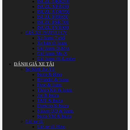
ISUZU QKR210
ISUZU NPR400
ISUZU NQR550
ISUZU FRR650
ISUZU FSR 700
ISUZU FVR900
GIÁ XE ISUZU LCV
Xe Isuzu 7 chổ
Xe bán tải Isuzu
Giá Isuzu D-Max
Giá Isuzu Mu-X
Giá Isuzu Hi-Lander
ĐÁNH GIÁ XE TẢI
So Sánh Xe Tải
Isuzu & Hino
Hyundai & Isuzu
Fuso & Isuzu
Thaco Kia & Isuzu
Jac & Isuzu
TMT & Isuzu
Daewoo & Isuzu
Nissan UD & Isuzu
Isuzu VM & Isuzu
Giá xe tải
Giá xe tải Hino