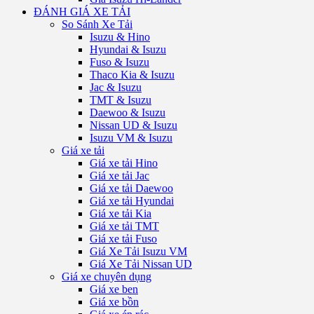
ĐÁNH GIÁ XE TẢI
So Sánh Xe Tải
Isuzu & Hino
Hyundai & Isuzu
Fuso & Isuzu
Thaco Kia & Isuzu
Jac & Isuzu
TMT & Isuzu
Daewoo & Isuzu
Nissan UD & Isuzu
Isuzu VM & Isuzu
Giá xe tải
Giá xe tải Hino
Giá xe tải Jac
Giá xe tải Daewoo
Giá xe tải Hyundai
Giá xe tải Kia
Giá xe tải TMT
Giá xe tải Fuso
Giá Xe Tải Isuzu VM
Giá Xe Tải Nissan UD
Giá xe chuyên dụng
Giá xe ben
Giá xe bồn