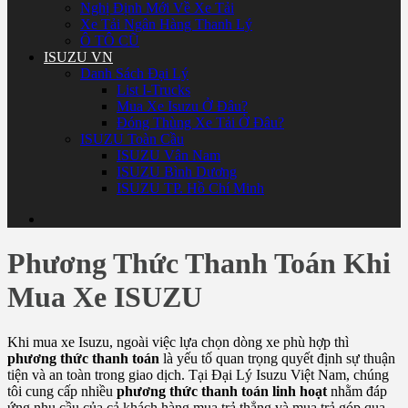
Nghị Định Mới Về Xe Tải
Xe Tải Ngân Hàng Thanh Lý
Ô TÔ CŨ
ISUZU VN
Danh Sách Đại Lý
List I-Trucks
Mua Xe Isuzu Ở Đâu?
Đóng Thùng Xe Tải Ở Đâu?
ISUZU Toàn Cầu
ISUZU Vân Nam
ISUZU Bình Dương
ISUZU TP. Hồ Chí Minh
Phương Thức Thanh Toán Khi
Mua Xe ISUZU
Khi mua xe Isuzu, ngoài việc lựa chọn dòng xe phù hợp thì
phương thức thanh toán
là yếu tố quan trọng quyết định sự thuận
tiện và an toàn trong giao dịch. Tại Đại Lý Isuzu Việt Nam, chúng
tôi cung cấp nhiều
phương thức thanh toán linh hoạt
nhằm đáp
ứng nhu cầu của cả khách hàng mua trả thẳng và mua trả góp qua