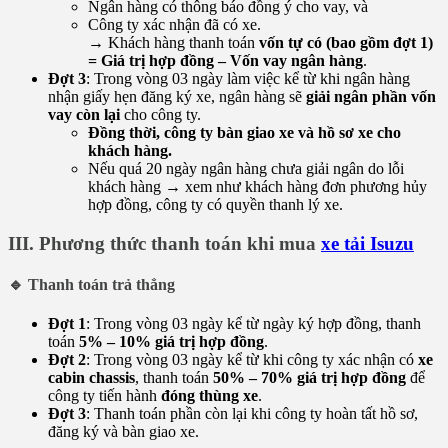
Ngân hàng có thông báo đồng ý cho vay, và
Công ty xác nhận đã có xe.
→ Khách hàng thanh toán
vốn tự có (bao gồm đợt 1)
= Giá trị hợp đồng – Vốn vay ngân hàng
.
Đợt 3
: Trong vòng 03 ngày làm việc kể từ khi ngân hàng
nhận giấy hẹn đăng ký xe, ngân hàng sẽ
giải ngân phần vốn
vay còn lại
cho công ty.
Đồng thời, công ty bàn giao xe và hồ sơ xe cho
khách hàng.
Nếu quá 20 ngày ngân hàng chưa giải ngân do lỗi
khách hàng → xem như khách hàng đơn phương hủy
hợp đồng, công ty có quyền thanh lý xe.
III. Phương thức thanh toán khi mua
xe tải Isuzu
🔹 Thanh toán trả thẳng
Đợt 1
: Trong vòng 03 ngày kể từ ngày ký hợp đồng, thanh
toán
5% – 10% giá trị hợp đồng
.
Đợt 2
: Trong vòng 03 ngày kể từ khi công ty xác nhận có
xe
cabin chassis
, thanh toán
50% – 70% giá trị hợp đồng
để
công ty tiến hành
đóng thùng xe
.
Đợt 3
: Thanh toán phần còn lại khi công ty hoàn tất hồ sơ,
đăng ký và bàn giao xe.