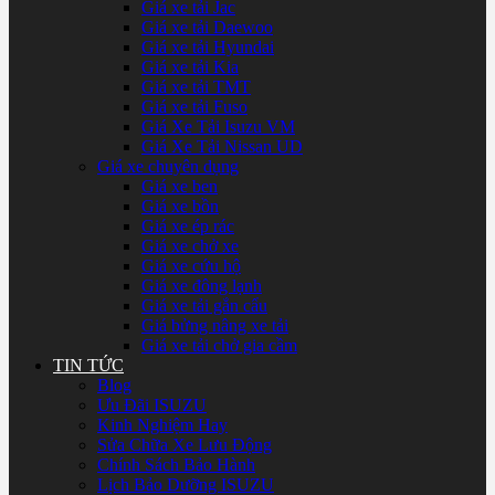
Giá xe tải Jac
Giá xe tải Daewoo
Giá xe tải Hyundai
Giá xe tải Kia
Giá xe tải TMT
Giá xe tải Fuso
Giá Xe Tải Isuzu VM
Giá Xe Tải Nissan UD
Giá xe chuyên dụng
Giá xe ben
Giá xe bồn
Giá xe ép rác
Giá xe chở xe
Giá xe cứu hộ
Giá xe đông lạnh
Giá xe tải gắn cẩu
Giá bửng nâng xe tải
Giá xe tải chở gia cầm
TIN TỨC
Blog
Ưu Đãi ISUZU
Kinh Nghiệm Hay
Sửa Chữa Xe Lưu Động
Chính Sách Bảo Hành
Lịch Bảo Dưỡng ISUZU