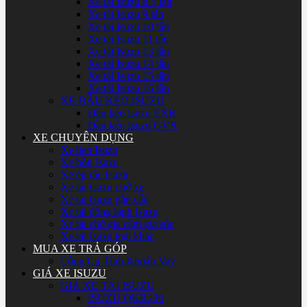
Xe tải Isuzu 8.5 tấn
Xe tải Isuzu 9 tấn
Xe tải Isuzu 10 tấn
Xe tải Isuzu 11 tấn
Xe tải Isuzu 13 tấn
Xe tải Isuzu 14 tấn
Xe tải Isuzu 15 tấn
Xe tải Isuzu 16 tấn
XE ĐẦU KÉO ISUZU
Đầu kéo Isuzu EXR
Đầu kéo Isuzu GVR
XE CHUYÊN DỤNG
Xe ben Isuzu
Xe bồn Isuzu
Xe ép rác Isuzu
Xe tải Isuzu chở xe
Xe tải Isuzu gắn cẩu
Xe tải đông lạnh Isuzu
Xe tải chở gia cầm gia súc
Xe tải Isuzu loại khác
MUA XE TRẢ GÓP
Công Cụ Tính Khoản Vay
GIÁ XE ISUZU
GIÁ XE TẢI ISUZU
ISUZU QKR230