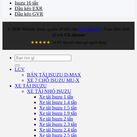
Isuzu 16 tấn
Đầu kéo EXR
Đầu kéo GVR
©
2026
Website thuộc quyền sở hữu của
Kia Nguyễn
| Giao diện thiết
kế bởi
UX-themes
★★★★★
(4.9/5 dựa trên đánh giá người dùng)
Tìm
kiếm:
LCV
BÁN TẢI ISUZU D-MAX
XE 7 CHỖ ISUZU MU-X
XE TẢI ISUZU
XE TẢI NHỎ ISUZU
Xe tải Isuzu 1 tấn
Xe tải Isuzu 1.4 tấn
Xe tải Isuzu 1.5 tấn
Xe tải Isuzu 1.9 tấn
Xe tải Isuzu 2 tấn
Xe tải Isuzu 2.3 tấn
Xe tải Isuzu 2.4 tấn
Xe tải Isuzu 2.5 tấn