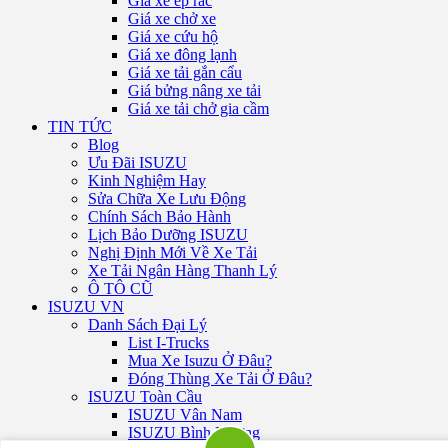
Giá xe ép rác
Giá xe chở xe
Giá xe cứu hộ
Giá xe đông lạnh
Giá xe tải gắn cẩu
Giá bửng nâng xe tải
Giá xe tải chở gia cầm
TIN TỨC
Blog
Ưu Đãi ISUZU
Kinh Nghiệm Hay
Sửa Chữa Xe Lưu Động
Chính Sách Bảo Hành
Lịch Bảo Dưỡng ISUZU
Nghị Định Mới Về Xe Tải
Xe Tải Ngân Hàng Thanh Lý
Ô TÔ CŨ
ISUZU VN
Danh Sách Đại Lý
List I-Trucks
Mua Xe Isuzu Ở Đâu?
Đóng Thùng Xe Tải Ở Đâu?
ISUZU Toàn Cầu
ISUZU Vân Nam
ISUZU Bình Dương