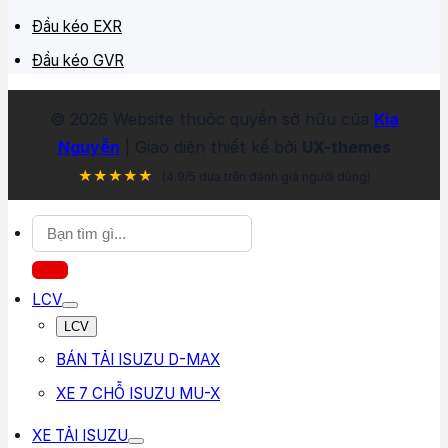
Đầu kéo EXR
Đầu kéo GVR
©
2026
Website thuộc quyền sở hữu của
Kia
Nguyễn
| Giao diện thiết kế bởi
UX-themes
★★★★★
(4.9/5 dựa trên đánh giá người dùng)
Tìm
kiếm:
LCV
LCV
BÁN TẢI ISUZU D-MAX
XE 7 CHỖ ISUZU MU-X
XE TẢI ISUZU