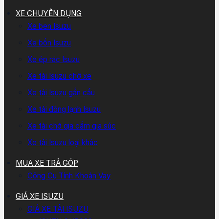
XE CHUYÊN DỤNG
Xe ben Isuzu
Xe bồn Isuzu
Xe ép rác Isuzu
Xe tải Isuzu chở xe
Xe tải Isuzu gắn cẩu
Xe tải đông lạnh Isuzu
Xe tải chở gia cầm gia súc
Xe tải Isuzu loại khác
MUA XE TRẢ GÓP
Công Cụ Tính Khoản Vay
GIÁ XE ISUZU
GIÁ XE TẢI ISUZU