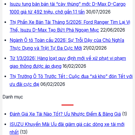
Isuzu tung bản bán tải “cày thùng” mới: D-Max D-Cargo
1000 giá từ 492 triệu, chở gần 1,1 tấn
30/07/2026
Thị Phần Xe Bán Tải Tháng 5/2026: Ford Ranger Tìm Lại Vị
Thế, Isuzu D-Max Tạo Bứt Phá Ngoạn Mục
22/06/2026
Ngành Ô tô Toàn cầu 2026: Sự Trỗi Dậy của Chủ Nghĩa
Thực Dụng và Trật Tự Đa Cực Mới
21/02/2026
Từ 1/3/2026: Hàng loạt quy định mới về xử phạt vi phạm
giao thông được áp dụng
16/02/2026
Thị Trường Ô Tô Trước Tết : Cuộc đua “xả kho” đón Tết với
ưu đãi cực đại
06/02/2026
Danh mục
Đánh Giá Xe Tải Nào Tốt? Ưu Nhược Điểm & Bảng Giá
(1)
ISUZU Khuyến Mãi Ưu đãi giảm giá các dòng xe tải mới
nhất
(13)