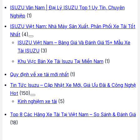
ISUZU Vân Nam | Đại Lý ISUZU Top 1 Uy Tín, Chuyên
Nghiệp
(1)
ISUZU Việt Nam: Nhà Máy Sản Xuất, Phân Phối Xe Tải Tốt
Nhất
(4)
ISUZU Việt Nam – Bảng Giá Và Đánh Giá 15+ Mẫu Xe
Tải ISUZU
(3)
Khu Vực Bán Xe Tải Isuzu Tại Miền Nam
(1)
Quy định về xe tải mới nhất
(1)
Tin Tức Isuzu – Cập Nhật Xe Mới, Giá Ưu Đãi & Công Nghệ
Hot
(150)
Kinh nghiệm xe tải
(5)
Top 8 Các Hãng Xe Tải Tại Việt Nam – So Sánh & Đánh Giá
(18)