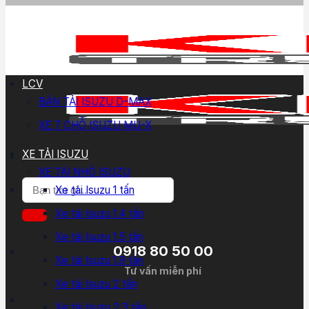
LCV
BÁN TẢI ISUZU D-MAX
XE 7 CHỖ ISUZU MU-X
XE TẢI ISUZU
XE TẢI NHỎ ISUZU
Tìm
Xe tải Isuzu 1 tấn
kiếm:
Xe tải Isuzu 1.4 tấn
Xe tải Isuzu 1.5 tấn
0918 80 50 00
Xe tải Isuzu 1.9 tấn
Tư vấn miễn phí
Xe tải Isuzu 2 tấn
Xe tải Isuzu 2.3 tấn