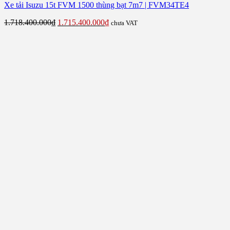
Xe tải Isuzu 15t FVM 1500 thùng bạt 7m7 | FVM34TE4
Giá
Giá
1.718.400.000
₫
1.715.400.000
₫
chưa VAT
gốc
hiện
là:
tại
1.718.400.000₫.
là:
1.715.400.000₫.