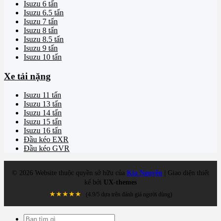
Isuzu 6 tấn
Isuzu 6.5 tấn
Isuzu 7 tấn
Isuzu 8 tấn
Isuzu 8.5 tấn
Isuzu 9 tấn
Isuzu 10 tấn
Xe tải nặng
Isuzu 11 tấn
Isuzu 13 tấn
Isuzu 14 tấn
Isuzu 15 tấn
Isuzu 16 tấn
Đầu kéo EXR
Đầu kéo GVR
©
2026
Website thuộc quyền sở hữu của
Kia Nguyễn
| Giao diện thiết
kế bởi
UX-themes
★★★★★
(4.9/5 dựa trên đánh giá người dùng)
Tìm