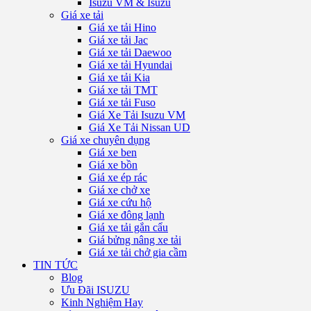
Isuzu VM & Isuzu
Giá xe tải
Giá xe tải Hino
Giá xe tải Jac
Giá xe tải Daewoo
Giá xe tải Hyundai
Giá xe tải Kia
Giá xe tải TMT
Giá xe tải Fuso
Giá Xe Tải Isuzu VM
Giá Xe Tải Nissan UD
Giá xe chuyên dụng
Giá xe ben
Giá xe bồn
Giá xe ép rác
Giá xe chở xe
Giá xe cứu hộ
Giá xe đông lạnh
Giá xe tải gắn cẩu
Giá bửng nâng xe tải
Giá xe tải chở gia cầm
TIN TỨC
Blog
Ưu Đãi ISUZU
Kinh Nghiệm Hay