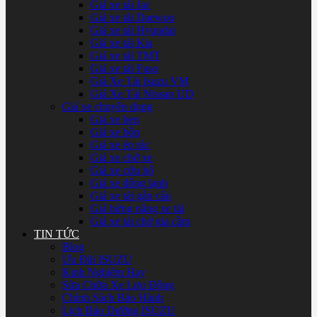
Giá xe tải Jac
Giá xe tải Daewoo
Giá xe tải Hyundai
Giá xe tải Kia
Giá xe tải TMT
Giá xe tải Fuso
Giá Xe Tải Isuzu VM
Giá Xe Tải Nissan UD
Giá xe chuyên dụng
Giá xe ben
Giá xe bồn
Giá xe ép rác
Giá xe chở xe
Giá xe cứu hộ
Giá xe đông lạnh
Giá xe tải gắn cẩu
Giá bửng nâng xe tải
Giá xe tải chở gia cầm
TIN TỨC
Blog
Ưu Đãi ISUZU
Kinh Nghiệm Hay
Sửa Chữa Xe Lưu Động
Chính Sách Bảo Hành
Lịch Bảo Dưỡng ISUZU