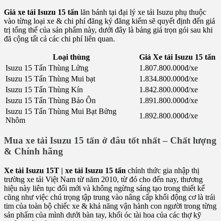
Giá xe tải Isuzu 15 tấn
lăn bánh tại đại lý xe tải Isuzu phụ thuộc
vào từng loại xe & chi phí đăng ký đăng kiểm sẽ quyết định đến giá
trị tổng thể của sản phẩm này, dưới đây là bảng giá trọn gói sau khi
đã cộng tất cả các chi phí liên quan.
Loại thùng
Giá Xe tải Isuzu 15 tấn
Isuzu 15 Tấn Thùng Lửng
1.807.800.000đ/xe
Isuzu 15 Tấn Thùng Mui bạt
1.834.800.000đ/xe
Isuzu 15 Tấn Thùng Kín
1.842.800.000đ/xe
Isuzu 15 Tấn Thùng Bảo Ôn
1.891.800.000đ/xe
Isuzu 15 Tấn Thùng Mui Bạt Bửng
1.892.800.000đ/xe
Nhôm
Mua xe tải Isuzu 15 tấn ở đâu tốt nhất – Chất lượng
& Chính hãng
Xe tải Isuzu 15T | xe tải Isuzu 15 tấn
chính thức gia nhập thị
trường xe tải Việt Nam từ năm 2010, từ đó cho đến nay, thương
hiệu này liên tục đổi mới và không ngừng sáng tạo trong thiết kế
cũng như việc chú trọng tập trung vào nâng cấp khối động cơ là trái
tim của toàn bộ chiếc xe & khả năng vận hành con người trong từng
sản phẩm của mình dưới bàn tay, khối óc tài hoa của các thợ kỹ