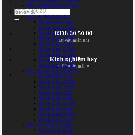
BÁN TẢI ISUZU D-MAX
XE 7 CHỖ ISUZU MU-X
XE TẢI ISUZU
Tìm
XE TẢI NHỎ ISUZU
kiếm:
Xe tải Isuzu 1 tấn
Xe tải Isuzu 1.4 tấn
0918 80 50 00
Xe tải Isuzu 1.5 tấn
Xe tải Isuzu 1.9 tấn
Tư vấn miễn phí
Xe tải Isuzu 2 tấn
Xe tải Isuzu 2.3 tấn
Xe tải Isuzu 2.4 tấn
Kinh nghiệm hay
Xe tải Isuzu 2.5 tấn
Xe tải Isuzu 2.9 tấn
& Khuyến mãi ▼
XE TẢI ISUZU CỠ VỪA
Xe tải Isuzu 3 tấn
Xe tải Isuzu 3.4 tấn
Xe tải Isuzu 3.5 tấn
Xe tải Isuzu 4 tấn
Xe tải Isuzu 5 tấn
Xe tải Isuzu 5.5 tấn
Xe tải Isuzu 6 tấn
Xe tải Isuzu 6.5 tấn
Xe tải Isuzu 7 tấn
XE TẢI NẶNG ISUZU
Xe tải Isuzu 8 tấn