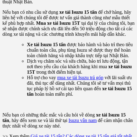
thuật Nhật Bản.
Nếu bạn có nhu cầu sử dụng
xe tải Isuzu 15 tấn
để chở hàng, hãy
liên hệ với chúng tôi để được tư vấn giá thành cũng như mẫu thiết
kế phù hợp nhất.
Mua xe tải Isuzu 15T
tại đại lý của chúng tôi, bạn
sẽ nhận được chính sách ưu đãi lên đến 50 triệu động cho tất cả các
dòng xe tải nặng và các chương trình khuyến mãi hấp dẫn khác.
Xe tải Isuzu 15 tấn
được bảo hành và bảo trì theo tiêu
chuẩn toàn cầu, phụ tùng Isuzu sẽ được thay thế hoàn
toàn chính hãng và nhập khẩu trực tiếp tại Nhật Bản.
Dịch vụ chăm sóc và sửa chữa, bảo trì lưu động, tận
nơi theo yêu cầu của khách hàng khi mua
xe tải Isuzu
15T
trong thời điểm hiện tại.
Hỗ trợ cho vay
mua xe tải Isuzu trả góp
với lãi suất ưu
đãi, thủ tục dễ dàng nhất. Chúng tôi sẽ tư vấn mọi thủ
tục pháp lý hồ sơ cải tạo liên quan đến
xe tải Isuzu 15
tấn
hoàn toàn miễn phí.
Nếu bạn có những thắc mắc và câu hỏi về dòng
xe tải Isuzu 15
tấn
, hãy đến xem xe và lái thử tại
Isuzu vân nam
để cảm nhận chân
thực nhất về dòng xe này nhé.
>> Xem thêm
Giá xe tải 15 tấn? Các dòng xe tải 15 tấn giá tốt nhất