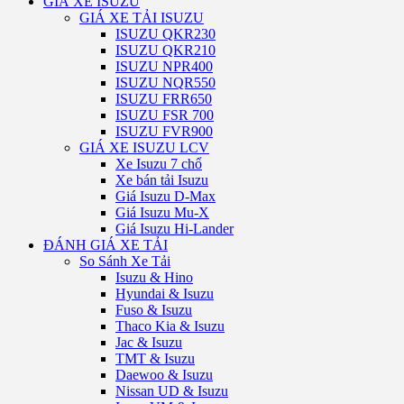
GIÁ XE ISUZU
GIÁ XE TẢI ISUZU
ISUZU QKR230
ISUZU QKR210
ISUZU NPR400
ISUZU NQR550
ISUZU FRR650
ISUZU FSR 700
ISUZU FVR900
GIÁ XE ISUZU LCV
Xe Isuzu 7 chổ
Xe bán tải Isuzu
Giá Isuzu D-Max
Giá Isuzu Mu-X
Giá Isuzu Hi-Lander
ĐÁNH GIÁ XE TẢI
So Sánh Xe Tải
Isuzu & Hino
Hyundai & Isuzu
Fuso & Isuzu
Thaco Kia & Isuzu
Jac & Isuzu
TMT & Isuzu
Daewoo & Isuzu
Nissan UD & Isuzu