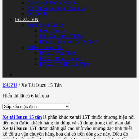
Nghị Định Mới Về Xe Tải
Xe Tải Ngân Hàng Thanh Lý
Ô TÔ CŨ
ISUZU VN
Danh Sách Đại Lý
List I-Trucks
Mua Xe Isuzu Ở Đâu?
Đóng Thùng Xe Tải Ở Đâu?
ISUZU Toàn Cầu
ISUZU Vân Nam
ISUZU Bình Dương
ISUZU TP. Hồ Chí Minh
ISUZU
/
Xe Tải Isuzu 15 Tấn
Hiển thị tất cả 6 kết quả
Xe tải Isuzu 15 tấn
là phân khúc
xe tải 15T
thuộc thương hiệu nổi
tiến nên được khách hàng tin dùng và sử dụng trong thời gian dài.
Xe tải Isuzu 15T
được đánh giá cao nhờ vào những đặc tính thiết
kế tối ưu vận chuyển hàng hoá chỉ có trên dòng xe này. Điều đó