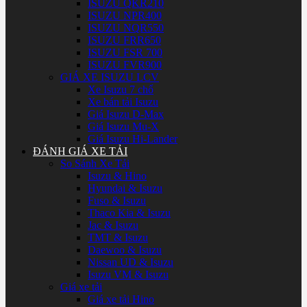
ISUZU QKR210
ISUZU NPR400
ISUZU NQR550
ISUZU FRR650
ISUZU FSR 700
ISUZU FVR900
GIÁ XE ISUZU LCV
Xe Isuzu 7 chổ
Xe bán tải Isuzu
Giá Isuzu D-Max
Giá Isuzu Mu-X
Giá Isuzu Hi-Lander
ĐÁNH GIÁ XE TẢI
So Sánh Xe Tải
Isuzu & Hino
Hyundai & Isuzu
Fuso & Isuzu
Thaco Kia & Isuzu
Jac & Isuzu
TMT & Isuzu
Daewoo & Isuzu
Nissan UD & Isuzu
Isuzu VM & Isuzu
Giá xe tải
Giá xe tải Hino