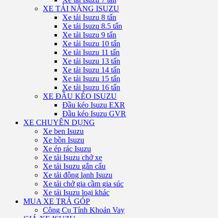
XE TẢI NẶNG ISUZU
Xe tải Isuzu 8 tấn
Xe tải Isuzu 8.5 tấn
Xe tải Isuzu 9 tấn
Xe tải Isuzu 10 tấn
Xe tải Isuzu 11 tấn
Xe tải Isuzu 13 tấn
Xe tải Isuzu 14 tấn
Xe tải Isuzu 15 tấn
Xe tải Isuzu 16 tấn
XE ĐẦU KÉO ISUZU
Đầu kéo Isuzu EXR
Đầu kéo Isuzu GVR
XE CHUYÊN DỤNG
Xe ben Isuzu
Xe bồn Isuzu
Xe ép rác Isuzu
Xe tải Isuzu chở xe
Xe tải Isuzu gắn cẩu
Xe tải đông lạnh Isuzu
Xe tải chở gia cầm gia súc
Xe tải Isuzu loại khác
MUA XE TRẢ GÓP
Công Cụ Tính Khoản Vay