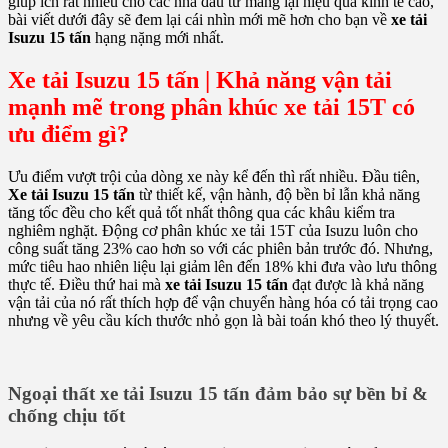
giúp ích rất nhiều cho các nhà đầu tư mang lại hiệu quả kinh tế cao,
bài viết dưới đây sẽ đem lại cái nhìn mới mẽ hơn cho bạn về
xe tải
Isuzu 15 tấn
hạng nặng mới nhất.
Xe tải Isuzu 15 tấn | Khả năng vận tải
mạnh mẽ trong phân khúc xe tải 15T có
ưu điểm gì?
Ưu điểm vượt trội của dòng xe này kể đến thì rất nhiều. Đầu tiên,
Xe tải Isuzu 15 tấn
từ thiết kế, vận hành, độ bền bỉ lẫn khả năng
tăng tốc đều cho kết quả tốt nhất thông qua các khâu kiểm tra
nghiêm nghặt. Động cơ phân khúc xe tải 15T của Isuzu luôn cho
công suất tăng 23% cao hơn so với các phiên bản trước đó. Nhưng,
mức tiêu hao nhiên liệu lại giảm lên đến 18% khi đưa vào lưu thông
thực tế. Điều thứ hai mà
xe tải Isuzu 15 tấn
đạt được là khả năng
vận tải của nó rất thích hợp để vận chuyển hàng hóa có tải trọng cao
nhưng về yêu cầu kích thước nhỏ gọn là bài toán khó theo lý thuyết.
Ngoại thất xe tải Isuzu 15 tấn đảm bảo sự bền bỉ &
chống chịu tốt