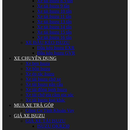
Xe tải Isuzu 8.5 tấn
Xe tải Isuzu 9 tấn
Xe tải Isuzu 10 tấn
Xe tải Isuzu 11 tấn
Xe tải Isuzu 13 tấn
Xe tải Isuzu 14 tấn
Xe tải Isuzu 15 tấn
Xe tải Isuzu 16 tấn
XE ĐẦU KÉO ISUZU
Đầu kéo Isuzu EXR
Đầu kéo Isuzu GVR
XE CHUYÊN DỤNG
Xe ben Isuzu
Xe bồn Isuzu
Xe ép rác Isuzu
Xe tải Isuzu chở xe
Xe tải Isuzu gắn cẩu
Xe tải đông lạnh Isuzu
Xe tải chở gia cầm gia súc
Xe tải Isuzu loại khác
MUA XE TRẢ GÓP
Công Cụ Tính Khoản Vay
GIÁ XE ISUZU
GIÁ XE TẢI ISUZU
ISUZU QKR230