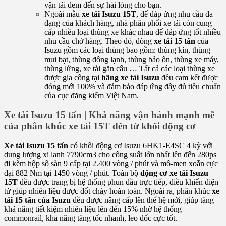
vận tải đem đến sự hài lòng cho bạn.
Ngoài mẫu
xe tải Isuzu 15T
, để đáp ứng nhu cầu đa
dạng của khách hàng, nhà phân phối xe tải còn cung
cấp nhiều loại thùng xe khác nhau để đáp ứng tốt nhiều
nhu cầu chở hàng. Theo đó, dòng
xe tải 15 tấn
của
Isuzu gồm các loại thùng bao gồm: thùng kín, thùng
mui bạt, thùng đông lạnh, thùng bảo ôn, thùng xe máy,
thùng lửng, xe tải gắn cẩu … Tất cả các loại thùng xe
được gia công tại
hãng xe tải Isuzu
đều cam kết được
đóng mới 100% và đảm bảo đáp ứng đầy đủ tiêu chuẩn
của cục đăng kiểm Việt Nam.
Xe tải Isuzu 15 tấn | Khả năng vận hành mạnh mẽ
của phân khúc xe tải 15T đến từ khối động cơ
Xe tải Isuzu 15 tấn
có khối động cơ Isuzu 6HK1-E4SC 4 kỳ với
dung lượng xi lanh 7790cm3 cho công suất lớn nhất lên đến 280ps
đi kèm hộp số sàn 9 cấp tại 2.400 vòng / phút và mô-men xoắn cực
đại 882 Nm tại 1450 vòng / phút. Toàn bộ
động cơ xe tải Isuzu
15T
đều được trang bị hệ thống phun dầu trực tiếp, điều khiển điện
tử giúp nhiên liệu được đốt cháy hoàn toàn. Ngoài ra, phân khúc
xe
tải 15 tấn của Isuzu
đều được nâng cấp lên thế hệ mới, giúp tăng
khả năng tiết kiệm nhiên liệu lên đến 15% nhờ hệ thống
commonrail, khả năng tăng tốc nhanh, leo dốc cực tốt.