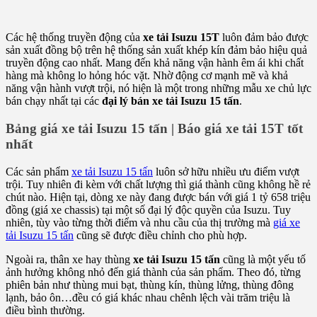
Các hệ thống truyền động của
xe tải Isuzu 15T
luôn đảm bảo được
sản xuất đồng bộ trên hệ thống sản xuất khép kín đảm bảo hiệu quả
truyền động cao nhất. Mang đến khả năng vận hành êm ái khi chất
hàng mà không lo hỏng hóc vặt. Nhờ động cơ mạnh mẽ và khả
năng vận hành vượt trội, nó hiện là một trong những mẫu xe chủ lực
bán chạy nhất tại các
đại lý bán xe tải Isuzu 15 tấn
.
Bảng giá xe tải Isuzu 15 tấn | Báo giá xe tải 15T tốt
nhất
Các sản phẩm
xe tải Isuzu 15 tấn
luôn sở hữu nhiều ưu điểm vượt
trội. Tuy nhiên đi kèm với chất lượng thì giá thành cũng không hề rẻ
chút nào. Hiện tại, dòng xe này đang được bán với giá 1 tỷ 658 triệu
đồng (giá xe chassis) tại một số đại lý độc quyền của Isuzu. Tuy
nhiên, tùy vào từng thời điểm và nhu cầu của thị trường mà
giá xe
tải Isuzu 15 tấn
cũng sẽ được điều chỉnh cho phù hợp.
Ngoài ra, thân xe hay thùng
xe tải Isuzu 15 tấn
cũng là một yếu tố
ảnh hưởng không nhỏ đến giá thành của sản phẩm. Theo đó, từng
phiên bản như thùng mui bạt, thùng kín, thùng lửng, thùng đông
lạnh, bảo ôn…đều có giá khác nhau chênh lệch vài trăm triệu là
điều bình thường.