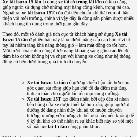
Xe tải Isuzu 15 tấn
là dòng
xe tải có trọng tải lớn
có khả năng
giúp người sử dụng chở những mặt hàng cồng kềnh, trọng tải cao.
Ngoài ra,
xe tải Isuzu 15T
còn đạt tiêu chuẩn khí thải euro 4 thân
thiện với môi trường, chính vì vậy đây là dòng sản phẩm được nhiều
khách hàng tin dùng trong thời gian gần đây.
Theo đó, một số đánh giá tích cực từ khách hàng sử dụng
Xe tải
Isuzu 15 tấn
ở phiên bản này là xe được nâng cấp cao hơn ở vị trí
tay lái nhằm tăng khả năng thông gió – làm mát động cơ tốt hơn.
Mặt trước của cabin cũng được nâng khoảng sáng gầm cao lên để
đảm bảo cabin không bị va chạm với khung xe cũng như hệ thống
động cơ bên dưới trong quá trình di chuyển.
Xe tải Isuzu 15 tấn
có gương chiếu hậu lớn hơn cho
góc quan sát rộng giúp hạn chế tối đa điểm mù tăng
tính an toàn cho người lái trên mọi cung đường.
Xe tải Isuzu 15T
tạo điểm nhấn bới cặp đèn xi nhan
bên hông cửa xe được thiết kế tinh xảo, giúp người đi
đường dễ dàng nhìn thấy khi tài xế muốn chuyển
hướng, nhưng với những chi tiết nhỏ này nếu không để
ý kỹ thì khó có thể nhận ra sự khác biệt này so với một
số mẫu
xe tải 15 tấn
cùng phân khúc.