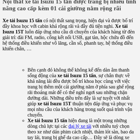
Nội thất xe tải Isuzu 15 tấn được trang bị nhiều tính
năng cao cấp kèm 01 cái giường nằm rộng rãi
Xe tải Isuzu 15 tấn
có nội thất sang trọng, hiện đại và được bố trí
đầy khoa học với cabin khá rộng rãi và đầy đủ tiện nghi.
Xe tải
Isuzu 15T
luôn đáp ứng nhu cầu di chuyển của khách hàng từ đèn
giải trí: đài FM, radio, cổng kết nối USB, gạt tàn, hộc chứa đồ đến
hệ thống điều khiển như vô lăng, cần số, phanh tay, hệ thống điều
khiển chân, …
Bên cạnh đó không thể không kể đến dàn âm thanh
sống động của
xe tải Isuzu 15 tấn
, sự chân thực về
khả năng lái đều được bố trí khoa học cùng với việc
trang bị thêm một cái giường năm ở phía sau ghế rộng
rãi thoáng mát để có thể nghỉ ngơi sau những chặn
đường dài. Những điều trên đây là sự tuyệt vời nhất
giúp
xe tải Isuzu 15T
thuận tiện đáp ứng và phục vụ
mọi nhu cầu của khách hàng trong suốt quá trình vận
chuyển.
Xe tải Isuzu 15 tấn
hiện đang là một trong những
dòng chủ lực tại các
đại lý xe tải
với nhiều tuỳ chọn
theo xe như dán phim cách nhiệt, thảm lót sàn, bao da
tay lái, trang bị ghế da cao cấp… Đây sẽ là dòng xe