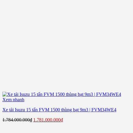
Xem nhanh
Xe tải Isuzu 15 tấn FVM 1500 thùng bạt 9m3 | FVM34WE4
Giá
Giá
1.784.000.000
₫
1.781.000.000
₫
gốc
hiện
là:
tại