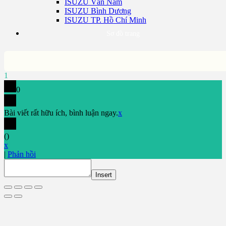
ISUZU Vân Nam
ISUZU Bình Dương
ISUZU TP. Hồ Chí Minh
Sơ đồ trang
1
0
Bài viết rất hữu ích, bình luận ngay.
x
(
)
x
|
Phản hồi
Insert