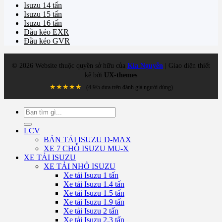
Isuzu 14 tấn
Isuzu 15 tấn
Isuzu 16 tấn
Đầu kéo EXR
Đầu kéo GVR
©
2026
Website thuộc quyền sở hữu của
Kia Nguyễn
| Giao diện thiết
kế bởi
UX-themes
★★★★★
(4.9/5 dựa trên đánh giá người dùng)
Tìm
kiếm:
LCV
BÁN TẢI ISUZU D-MAX
XE 7 CHỖ ISUZU MU-X
XE TẢI ISUZU
XE TẢI NHỎ ISUZU
Xe tải Isuzu 1 tấn
Xe tải Isuzu 1.4 tấn
Xe tải Isuzu 1.5 tấn
Xe tải Isuzu 1.9 tấn
Xe tải Isuzu 2 tấn
Xe tải Isuzu 2.3 tấn