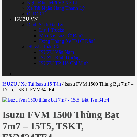
Nghị Định Mới Về Xe Tải
Xe Tải Ngân Hàng Thanh Lý
Ô TÔ CŨ
ISUZU VN
Danh Sách Đại Lý
List I-Trucks
Mua Xe Isuzu Ở Đâu?
Đóng Thùng Xe Tải Ở Đâu?
ISUZU Toàn Cầu
ISUZU Vân Nam
ISUZU Bình Dương
ISUZU TP. Hồ Chí Minh
ISUZU
/
Xe Tải Isuzu 15 Tấn
/
Isuzu FVM 1500 Thùng Bạt 7m7 –
15T5, TSKT, FVM34TE4
Isuzu FVM 1500 Thùng Bạt
7m7 – 15T5, TSKT,