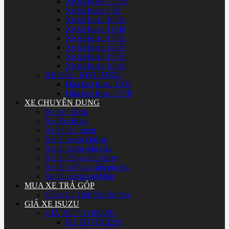
Xe tải Isuzu 8.5 tấn
Xe tải Isuzu 9 tấn
Xe tải Isuzu 10 tấn
Xe tải Isuzu 11 tấn
Xe tải Isuzu 13 tấn
Xe tải Isuzu 14 tấn
Xe tải Isuzu 15 tấn
Xe tải Isuzu 16 tấn
XE ĐẦU KÉO ISUZU
Đầu kéo Isuzu EXR
Đầu kéo Isuzu GVR
XE CHUYÊN DỤNG
Xe ben Isuzu
Xe bồn Isuzu
Xe ép rác Isuzu
Xe tải Isuzu chở xe
Xe tải Isuzu gắn cẩu
Xe tải đông lạnh Isuzu
Xe tải chở gia cầm gia súc
Xe tải Isuzu loại khác
MUA XE TRẢ GÓP
Công Cụ Tính Khoản Vay
GIÁ XE ISUZU
GIÁ XE TẢI ISUZU
ISUZU QKR230