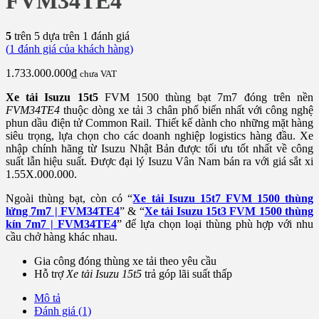
FVM34TE4
5
trên 5 dựa trên
1
đánh giá
(
1
đánh giá của khách hàng)
1.733.000.000
₫
chưa VAT
Xe tải Isuzu 15t5
FVM 1500 thùng bạt 7m7 đóng trên nền
FVM34TE4
thuộc dòng xe tải 3 chân phổ biến nhất với công nghệ
phun dầu điện tử Common Rail. Thiết kế dành cho những mặt hàng
siêu trọng, lựa chọn cho các doanh nghiệp logistics hàng đầu. Xe
nhập chính hãng từ Isuzu Nhật Bản được tối ưu tốt nhất về công
suất lẫn hiệu suất. Được đại lý Isuzu Vân Nam bán ra với giá sắt xi
1.55X.000.000.
Ngoài thùng bạt, còn có “
Xe tải Isuzu 15t7 FVM 1500 thùng
lửng 7m7 | FVM34TE4
” & “
Xe tải Isuzu 15t3 FVM 1500 thùng
kín 7m7 | FVM34TE4
” để lựa chọn loại thùng phù hợp với nhu
cầu chở hàng khác nhau.
Gia công đóng thùng xe tải theo yêu cầu
Hỗ trợ
Xe tải Isuzu 15t5
trả góp lãi suất thấp
Mô tả
Đánh giá (1)