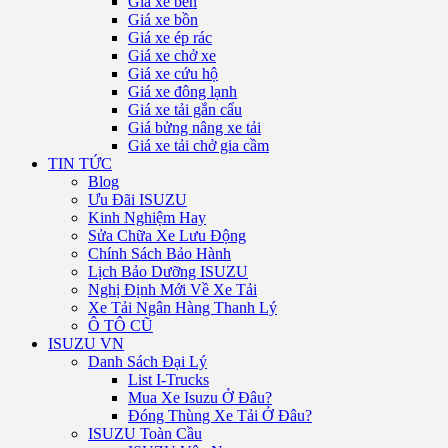
Giá xe ben
Giá xe bồn
Giá xe ép rác
Giá xe chở xe
Giá xe cứu hộ
Giá xe đông lạnh
Giá xe tải gắn cẩu
Giá bửng nâng xe tải
Giá xe tải chở gia cầm
TIN TỨC
Blog
Ưu Đãi ISUZU
Kinh Nghiệm Hay
Sửa Chữa Xe Lưu Động
Chính Sách Bảo Hành
Lịch Bảo Dưỡng ISUZU
Nghị Định Mới Về Xe Tải
Xe Tải Ngân Hàng Thanh Lý
Ô TÔ CŨ
ISUZU VN
Danh Sách Đại Lý
List I-Trucks
Mua Xe Isuzu Ở Đâu?
Đóng Thùng Xe Tải Ở Đâu?
ISUZU Toàn Cầu