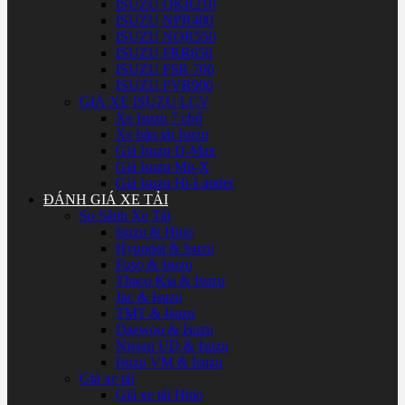
ISUZU QKR210
ISUZU NPR400
ISUZU NQR550
ISUZU FRR650
ISUZU FSR 700
ISUZU FVR900
GIÁ XE ISUZU LCV
Xe Isuzu 7 chổ
Xe bán tải Isuzu
Giá Isuzu D-Max
Giá Isuzu Mu-X
Giá Isuzu Hi-Lander
ĐÁNH GIÁ XE TẢI
So Sánh Xe Tải
Isuzu & Hino
Hyundai & Isuzu
Fuso & Isuzu
Thaco Kia & Isuzu
Jac & Isuzu
TMT & Isuzu
Daewoo & Isuzu
Nissan UD & Isuzu
Isuzu VM & Isuzu
Giá xe tải
Giá xe tải Hino