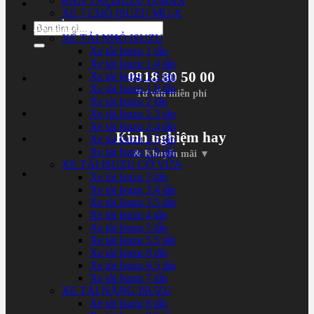
BÁN TẢI ISUZU D-MAX
XE 7 CHỖ ISUZU MU-X
XE TẢI ISUZU
Tìm
XE TẢI NHỎ ISUZU
kiếm:
Xe tải Isuzu 1 tấn
Xe tải Isuzu 1.4 tấn
0918 80 50 00
Xe tải Isuzu 1.5 tấn
Xe tải Isuzu 1.9 tấn
Tư vấn miễn phí
Xe tải Isuzu 2 tấn
Xe tải Isuzu 2.3 tấn
Xe tải Isuzu 2.4 tấn
Kinh nghiệm hay
Xe tải Isuzu 2.5 tấn
Xe tải Isuzu 2.9 tấn
& Khuyến mãi ▼
XE TẢI ISUZU CỠ VỪA
Xe tải Isuzu 3 tấn
Xe tải Isuzu 3.4 tấn
Xe tải Isuzu 3.5 tấn
Xe tải Isuzu 4 tấn
Xe tải Isuzu 5 tấn
Xe tải Isuzu 5.5 tấn
Xe tải Isuzu 6 tấn
Xe tải Isuzu 6.5 tấn
Xe tải Isuzu 7 tấn
XE TẢI NẶNG ISUZU
Xe tải Isuzu 8 tấn