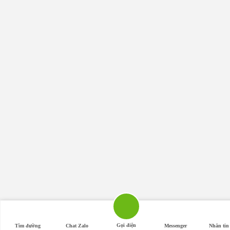
Gọi điện
Tìm đường
Chat Zalo
Messenger
Nhắn ti