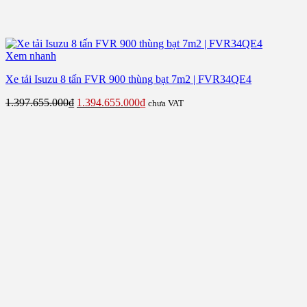
Xem nhanh
Xe tải Isuzu 8 tấn FVR 900 thùng bạt 7m2 | FVR34QE4
Giá
Giá
1.397.655.000
₫
1.394.655.000
₫
chưa VAT
gốc
hiện
là:
tại
1.397.655.000₫.
là:
1.394.655.000₫.