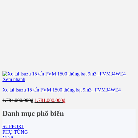
Xem nhanh
Xe tải Isuzu 15 tấn FVM 1500 thùng bạt 9m3 | FVM34WE4
Giá
Giá
1.784.000.000
₫
1.781.000.000
₫
gốc
hiện
là:
tại
Danh mục phổ biến
1.784.000.000₫.
là:
1.781.000.000₫.
SUPPORT
PHỤ TÙNG
MAP