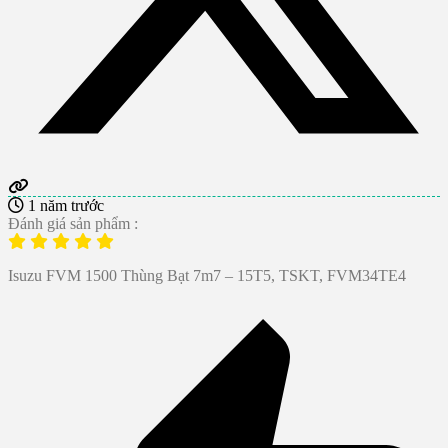
1 năm trước
Đánh giá sản phẩm :
Isuzu FVM 1500 Thùng Bạt 7m7 – 15T5, TSKT, FVM34TE4