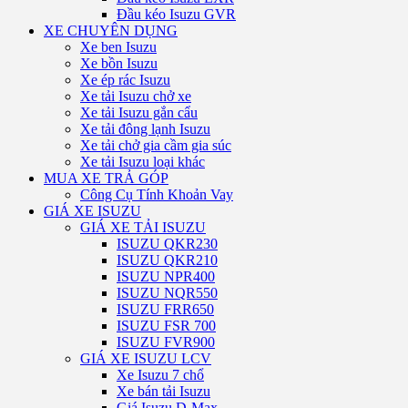
Đầu kéo Isuzu GVR
XE CHUYÊN DỤNG
Xe ben Isuzu
Xe bồn Isuzu
Xe ép rác Isuzu
Xe tải Isuzu chở xe
Xe tải Isuzu gắn cẩu
Xe tải đông lạnh Isuzu
Xe tải chở gia cầm gia súc
Xe tải Isuzu loại khác
MUA XE TRẢ GÓP
Công Cụ Tính Khoản Vay
GIÁ XE ISUZU
GIÁ XE TẢI ISUZU
ISUZU QKR230
ISUZU QKR210
ISUZU NPR400
ISUZU NQR550
ISUZU FRR650
ISUZU FSR 700
ISUZU FVR900
GIÁ XE ISUZU LCV
Xe Isuzu 7 chổ
Xe bán tải Isuzu
Giá Isuzu D-Max