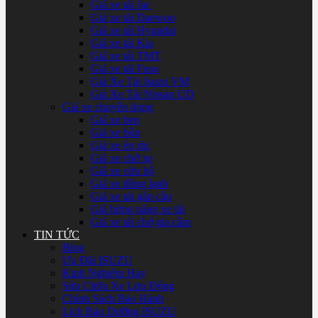
Giá xe tải Jac
Giá xe tải Daewoo
Giá xe tải Hyundai
Giá xe tải Kia
Giá xe tải TMT
Giá xe tải Fuso
Giá Xe Tải Isuzu VM
Giá Xe Tải Nissan UD
Giá xe chuyên dụng
Giá xe ben
Giá xe bồn
Giá xe ép rác
Giá xe chở xe
Giá xe cứu hộ
Giá xe đông lạnh
Giá xe tải gắn cẩu
Giá bửng nâng xe tải
Giá xe tải chở gia cầm
TIN TỨC
Blog
Ưu Đãi ISUZU
Kinh Nghiệm Hay
Sửa Chữa Xe Lưu Động
Chính Sách Bảo Hành
Lịch Bảo Dưỡng ISUZU