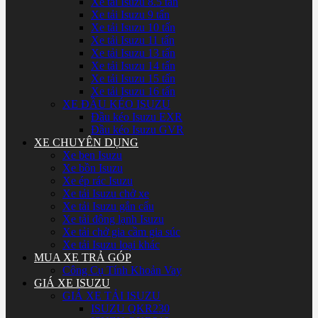
Xe tải Isuzu 8.5 tấn
Xe tải Isuzu 9 tấn
Xe tải Isuzu 10 tấn
Xe tải Isuzu 11 tấn
Xe tải Isuzu 13 tấn
Xe tải Isuzu 14 tấn
Xe tải Isuzu 15 tấn
Xe tải Isuzu 16 tấn
XE ĐẦU KÉO ISUZU
Đầu kéo Isuzu EXR
Đầu kéo Isuzu GVR
XE CHUYÊN DỤNG
Xe ben Isuzu
Xe bồn Isuzu
Xe ép rác Isuzu
Xe tải Isuzu chở xe
Xe tải Isuzu gắn cẩu
Xe tải đông lạnh Isuzu
Xe tải chở gia cầm gia súc
Xe tải Isuzu loại khác
MUA XE TRẢ GÓP
Công Cụ Tính Khoản Vay
GIÁ XE ISUZU
GIÁ XE TẢI ISUZU
ISUZU QKR230