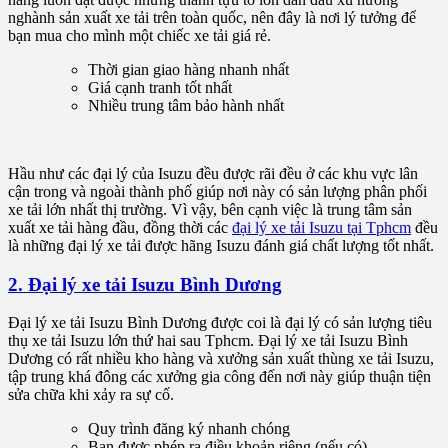
nghành sản xuất xe tải trên toàn quốc, nên đây là nơi lý tưởng để
bạn mua cho mình một chiếc xe tải giá rẻ.
Thời gian giao hàng nhanh nhất
Giá cạnh tranh tốt nhất
Nhiều trung tâm bảo hành nhất
Hầu như các đại lý của Isuzu đều được rãi đều ở các khu vực lân
cận trong và ngoài thành phố giúp nơi này có sản lượng phân phối
xe tải lớn nhất thị trường. Vì vậy, bên cạnh việc là trung tâm sản
xuất xe tải hàng đầu, đồng thời các
đại lý xe tải Isuzu tại Tphcm
đều
là những đại lý xe tải được hãng Isuzu đánh giá chất lượng tốt nhất.
2. Đại lý xe tải Isuzu Bình Dương
Đại lý xe tải Isuzu Bình Dương được coi là đại lý có sản lượng tiêu
thụ xe tải Isuzu lớn thứ hai sau Tphcm. Đại lý xe tải Isuzu Bình
Dương có rất nhiều kho hàng và xưởng sản xuất thùng xe tải Isuzu,
tập trung khá đông các xưởng gia công đến nơi này giúp thuận tiện
sửa chữa khi xảy ra sự cố.
Quy trình đăng ký nhanh chóng
Bạn được phép ra điều khoản riêng (nếu có)