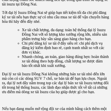
tải isuzu tại Đồng Nai.
Tới đại lý Isuzu Đồng Nai sẽ giúp bạn tiết kiệm tối đa chi phí đăng
ký xe tải nếu bạn thực sự có nhu cầu mua xe tải để vận chuyển hàng
hóa thì hãy đến đây nhé.
Xe tải chất lượng, đa dạng: toàn hệ thống đại lý Isuzu
Đồng Nai với số lượng kho xưởng rộng lớn, nhiều sản
phẩm trưng bày sẵn sàng giao hàng cho bạn.
Chi phí đăng ký xe tải ở đây siêu rẻ: chi phí dịch vụ
đăng ký kiểm định bao rẻ, cạnh tranh nhất so với các
đơn vị khác.
Nhanh chóng, an toàn, giao hàng đúng hẹn: hoàn thành
xe tải đúng theo hợp đồng, chất lượng xe được đảm
bảo tốt nhất khi xuất xưởng.
Đại lý xe tải Isuzu Đồng Nai không những bán xe tải nhỏ đến lớn
mà còn có các dòng SUV 7 chổ, xe bán tải để bạn lựa chọn. Ngoài
ra, đại lý nơi đây nằm trong top các đại lý bán xe tải Isuzu tương đối
tốt trong hệ thống Isuzu, các lãnh đạo nhận thức tốt về tất cả những
ưu điểm mà dòng xe tải Isuzu của họ giúp được gì cho bạn.
Nếu bạn đang muốn mở rộng đội xe của mình bằng cách thêm một