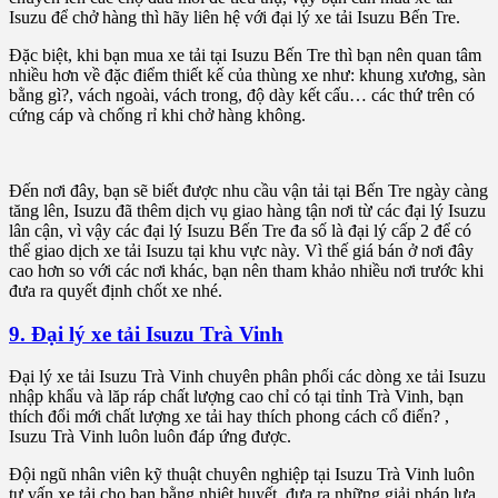
Isuzu để chở hàng thì hãy liên hệ với đại lý xe tải Isuzu Bến Tre.
Đặc biệt, khi bạn mua xe tải tại Isuzu Bến Tre thì bạn nên quan tâm
nhiều hơn về đặc điểm thiết kế của thùng xe như: khung xương, sàn
bằng gì?, vách ngoài, vách trong, độ dày kết cấu… các thứ trên có
cứng cáp và chống rỉ khi chở hàng không.
Đến nơi đây, bạn sẽ biết được nhu cầu vận tải tại Bến Tre ngày càng
tăng lên, Isuzu đã thêm dịch vụ giao hàng tận nơi từ các đại lý Isuzu
lân cận, vì vậy các đại lý Isuzu Bến Tre đa số là đại lý cấp 2 để có
thể giao dịch xe tải Isuzu tại khu vực này. Vì thế giá bán ở nơi đây
cao hơn so với các nơi khác, bạn nên tham khảo nhiều nơi trước khi
đưa ra quyết định chốt xe nhé.
9. Đại lý xe tải Isuzu Trà Vinh
Đại lý xe tải Isuzu Trà Vinh chuyên phân phối các dòng xe tải Isuzu
nhập khẩu và lăp ráp chất lượng cao chỉ có tại tỉnh Trà Vinh, bạn
thích đổi mới chất lượng xe tải hay thích phong cách cổ điển? ,
Isuzu Trà Vinh luôn luôn đáp ứng được.
Đội ngũ nhân viên kỹ thuật chuyên nghiệp tại Isuzu Trà Vinh luôn
tư vấn xe tải cho bạn bằng nhiệt huyết, đưa ra những giải pháp lựa