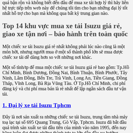
quá bận rộn và không biết đến đâu để mua xe tải hợp lý thì hãy liên
hệ trực tiếp trên web này để chúng tôi tìm cho bạn những đại lý tốt
nhất hỗ trợ cho bạn mà không qua bất kỳ trung gian nào.
Top 14 khu vực mua xe tải Isuzu giá rẻ,
giao xe tận nơi – bảo hành trên toàn quốc
Một chiếc xe tải Isuzu giá rẻ nhất không phải lúc nào cũng là một
món hời, nhưng người mua ở một số thành phố lớn sẽ mua được
chiếc xe tải dễ dàng hơn so với những nơi khác.
Một số tỉnh/tp để mua một chiếc xe tải Isuzu giá rẻ bao gồm: Tp.Hồ
Chí Minh, Bình Dương, Đồng Nai, Bình Thuận, Bình Phước, Tây
Ninh, Lâm Đồng, Bến Tre, Trà Vinh, Long An, Tiền Giang, Đồng
Tháp, Vĩnh Long, Bà Rịa Vũng Tàu. Ở Tp.Hồ Chí Minh, chi phí
đăng ký và chi phí mua bán là rẻ nhất để lập ngân sách đầu tư vận
tải.
1. Đại lý xe tải Isuzu Tphcm
Đây là nơi sản xuất ra những chiếc xe tải Isuzu, trung tâm nhà máy
toạ lạc tại số 695 Quang Trung, Gò Vấp, Tphcm. Isuzu đã bắt đầu
quá trình sản xuất xe tải đầu tiên của mình vào năm 1995, đến nay
hãng luôn đạt được những thành tựu to lớn dẫn đầu xu hướng