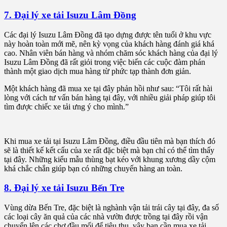
7. Đại lý xe tải Isuzu Lâm Đồng
Các đại lý Isuzu Lâm Đồng đã tạo dựng được tên tuổi ở khu vực
này hoàn toàn mới mẽ, nên kỳ vọng của khách hàng đánh giá khá
cao. Nhân viên bán hàng và nhóm chăm sóc khách hàng của đại lý
Isuzu Lâm Đồng đã rất giỏi trong việc biến các cuộc đàm phán
thành một giao dịch mua hàng từ phức tạp thành đơn giản.
Một khách hàng đã mua xe tại đây phản hồi như sau: “Tôi rất hài
lòng với cách tư vấn bán hàng tại đây, với nhiều giải pháp giúp tôi
tìm được chiếc xe tải ưng ý cho mình.”
Khi mua xe tải tại Isuzu Lâm Đồng, điều đầu tiên mà bạn thích đó
sẽ là thiết kế kết cấu của xe rất đặc biệt mà bạn chỉ có thể tìm thấy
tại đây. Những kiểu mẫu thùng bạt kéo với khung xương dầy cộm
khá chắc chắn giúp bạn có những chuyến hàng an toàn.
8. Đại lý xe tải Isuzu Bến Tre
Vùng dừa Bến Tre, đặc biệt là nghành vận tải trái cây tại đây, đa số
các loại cây ăn quả của các nhà vườn được trồng tại đây rồi vận
chuyển lên các chợ đầu mối để tiêu thụ, vậy bạn cần mua xe tải