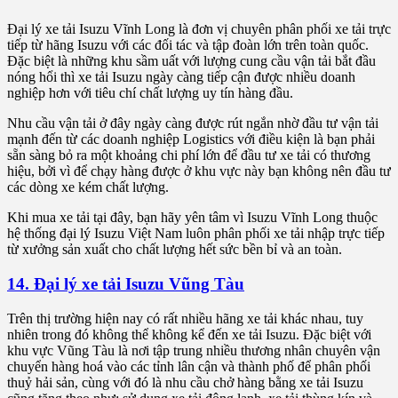
Đại lý xe tải Isuzu Vĩnh Long là đơn vị chuyên phân phối xe tải trực
tiếp từ hãng Isuzu với các đối tác và tập đoàn lớn trên toàn quốc.
Đặc biệt là những khu sầm uất với lượng cung cầu vận tải bắt đầu
nóng hổi thì xe tải Isuzu ngày càng tiếp cận được nhiều doanh
nghiệp hơn với tiêu chí chất lượng uy tín hàng đầu.
Nhu cầu vận tải ở đây ngày càng được rút ngắn nhờ đầu tư vận tải
mạnh đến từ các doanh nghiệp Logistics với điều kiện là bạn phải
sẵn sàng bỏ ra một khoảng chi phí lớn để đầu tư xe tải có thương
hiệu, bởi vì để chạy hàng được ở khu vực này bạn không nên đầu tư
các dòng xe kém chất lượng.
Khi mua xe tải tại đây, bạn hãy yên tâm vì Isuzu Vĩnh Long thuộc
hệ thống đại lý Isuzu Việt Nam luôn phân phối xe tải nhập trực tiếp
từ xưởng sản xuất cho chất lượng hết sức bền bỉ và an toàn.
14. Đại lý xe tải Isuzu Vũng Tàu
Trên thị trường hiện nay có rất nhiều hãng xe tải khác nhau, tuy
nhiên trong đó không thể không kể đến xe tải Isuzu. Đặc biệt với
khu vực Vũng Tàu là nơi tập trung nhiều thương nhân chuyên vận
chuyển hàng hoá vào các tỉnh lân cận và thành phố để phân phối
thuỷ hải sản, cùng với đó là nhu cầu chở hàng bằng xe tải Isuzu