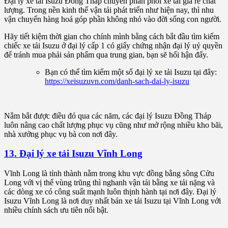
Đại lý xe tải Isuzu Đồng Tháp chuyên phân phối xe tải giá rẻ chất
lượng. Trong nền kinh thế vận tải phát triển như hiện nay, thì nhu
vận chuyển hàng hoá góp phần không nhỏ vào đời sống con người.
Hãy tiết kiệm thời gian cho chính mình bằng cách bắt đầu tìm kiếm
chiếc xe tải Isuzu ở đại lý cấp 1 có giấy chứng nhận đại lý uỷ quyền
để tránh mua phải sản phẩm qua trung gian, bạn sẽ hối hận đấy.
Bạn có thể tìm kiếm một số đại lý xe tải Isuzu tại đây:
https://xeisuzuvn.com/danh-sach-dai-ly-isuzu
Nắm bắt được điều đó qua các năm, các đại lý Isuzu Đồng Tháp
luôn nâng cao chất lượng phục vụ cũng như mở rộng nhiều kho bãi,
nhà xưởng phục vụ bà con nơi đây.
13. Đại lý xe tải Isuzu Vĩnh Long
Vĩnh Long là tỉnh thành nằm trong khu vực đồng bằng sông Cửu
Long với vị thế vùng trũng thì nghanh vận tải bằng xe tải nặng và
các dòng xe có công suất mạnh luôn thịnh hành tại nơi đây. Đại lý
Isuzu Vĩnh Long là nơi duy nhất bán xe tải Isuzu tại Vĩnh Long với
nhiều chính sách ưu tiên nổi bật.