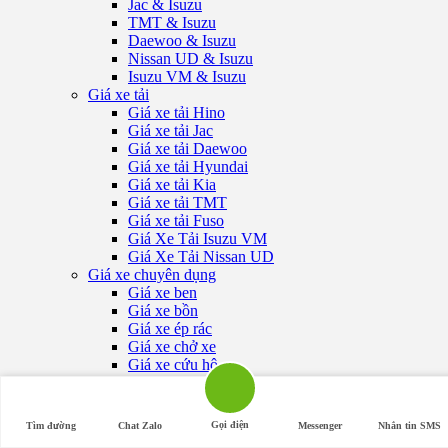
Jac & Isuzu
TMT & Isuzu
Daewoo & Isuzu
Nissan UD & Isuzu
Isuzu VM & Isuzu
Giá xe tải
Giá xe tải Hino
Giá xe tải Jac
Giá xe tải Daewoo
Giá xe tải Hyundai
Giá xe tải Kia
Giá xe tải TMT
Giá xe tải Fuso
Giá Xe Tải Isuzu VM
Giá Xe Tải Nissan UD
Giá xe chuyên dụng
Giá xe ben
Giá xe bồn
Giá xe ép rác
Giá xe chở xe
Giá xe cứu hộ
Giá xe đông lạnh
Giá xe tải gắn cẩu
Giá bửng nâng xe tải
Gọi điện
Tìm đường
Chat Zalo
Messenger
Nhắn tin SMS
Giá xe tải chở gia cầm