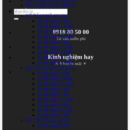
BÁN TẢI ISUZU D-MAX
XE 7 CHỖ ISUZU MU-X
XE TẢI ISUZU
Tìm
XE TẢI NHỎ ISUZU
kiếm:
Xe tải Isuzu 1 tấn
Xe tải Isuzu 1.4 tấn
0918 80 50 00
Xe tải Isuzu 1.5 tấn
Xe tải Isuzu 1.9 tấn
Tư vấn miễn phí
Xe tải Isuzu 2 tấn
Xe tải Isuzu 2.3 tấn
Xe tải Isuzu 2.4 tấn
Kinh nghiệm hay
Xe tải Isuzu 2.5 tấn
Xe tải Isuzu 2.9 tấn
& Khuyến mãi ▼
XE TẢI ISUZU CỠ VỪA
Xe tải Isuzu 3 tấn
Xe tải Isuzu 3.4 tấn
Xe tải Isuzu 3.5 tấn
Xe tải Isuzu 4 tấn
Xe tải Isuzu 5 tấn
Xe tải Isuzu 5.5 tấn
Xe tải Isuzu 6 tấn
Xe tải Isuzu 6.5 tấn
Xe tải Isuzu 7 tấn
XE TẢI NẶNG ISUZU
Xe tải Isuzu 8 tấn