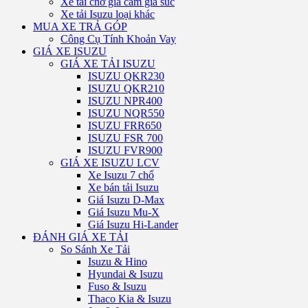
Xe tải chở gia cầm gia súc
Xe tải Isuzu loại khác
MUA XE TRẢ GÓP
Công Cụ Tính Khoản Vay
GIÁ XE ISUZU
GIÁ XE TẢI ISUZU
ISUZU QKR230
ISUZU QKR210
ISUZU NPR400
ISUZU NQR550
ISUZU FRR650
ISUZU FSR 700
ISUZU FVR900
GIÁ XE ISUZU LCV
Xe Isuzu 7 chổ
Xe bán tải Isuzu
Giá Isuzu D-Max
Giá Isuzu Mu-X
Giá Isuzu Hi-Lander
ĐÁNH GIÁ XE TẢI
So Sánh Xe Tải
Isuzu & Hino
Hyundai & Isuzu
Fuso & Isuzu
Thaco Kia & Isuzu