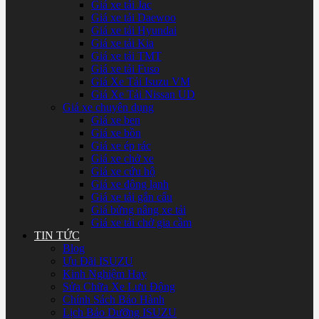
Giá xe tải Jac
Giá xe tải Daewoo
Giá xe tải Hyundai
Giá xe tải Kia
Giá xe tải TMT
Giá xe tải Fuso
Giá Xe Tải Isuzu VM
Giá Xe Tải Nissan UD
Giá xe chuyên dụng
Giá xe ben
Giá xe bồn
Giá xe ép rác
Giá xe chở xe
Giá xe cứu hộ
Giá xe đông lạnh
Giá xe tải gắn cẩu
Giá bửng nâng xe tải
Giá xe tải chở gia cầm
TIN TỨC
Blog
Ưu Đãi ISUZU
Kinh Nghiệm Hay
Sửa Chữa Xe Lưu Động
Chính Sách Bảo Hành
Lịch Bảo Dưỡng ISUZU