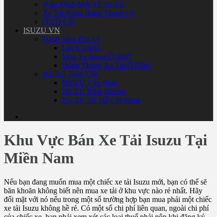
Nghị Định Mới Về Xe Tải
Xe Tải Ngân Hàng Thanh Lý
Ô TÔ CŨ
ISUZU VN
Danh Sách Đại Lý
List I-Trucks
Mua Xe Isuzu Ở Đâu?
Đóng Thùng Xe Tải Ở Đâu?
ISUZU Toàn Cầu
ISUZU Vân Nam
ISUZU Bình Dương
ISUZU TP. Hồ Chí Minh
Khu Vực Bán Xe Tải Isuzu Tại
Miền Nam
Nếu bạn đang muốn mua một chiếc xe tải Isuzu mới, bạn có thể sẽ
băn khoăn không biết nên mua xe tải ở khu vực nào rẻ nhất. Hãy
đối mặt với nó nếu trong một số trường hợp bạn mua phải một chiếc
xe tải Isuzu không hề rẻ. Có một số chi phí liên quan, ngoài chi phí
của chiếc xe, bạn phải xem xét các loại thuế phải nộp khi đăng ký