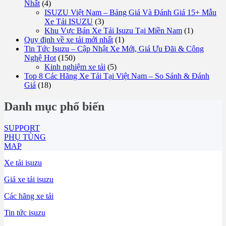
Nhất
(4)
ISUZU Việt Nam – Bảng Giá Và Đánh Giá 15+ Mẫu
Xe Tải ISUZU
(3)
Khu Vực Bán Xe Tải Isuzu Tại Miền Nam
(1)
Quy định về xe tải mới nhất
(1)
Tin Tức Isuzu – Cập Nhật Xe Mới, Giá Ưu Đãi & Công
Nghệ Hot
(150)
Kinh nghiệm xe tải
(5)
Top 8 Các Hãng Xe Tải Tại Việt Nam – So Sánh & Đánh
Giá
(18)
Danh mục phổ biến
SUPPORT
PHỤ TÙNG
MAP
Xe tải isuzu
Giá xe tải isuzu
Các hãng xe tải
Tin tức isuzu