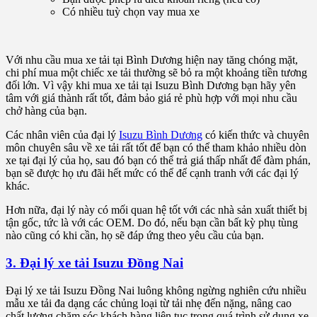
Có nhiều tuỳ chọn vay mua xe
Với nhu cầu mua xe tải tại Bình Dương hiện nay tăng chóng mặt,
chi phí mua một chiếc xe tải thường sẽ bỏ ra một khoảng tiền tương
đối lớn. Vì vậy khi mua xe tải tại Isuzu Bình Dương bạn hãy yên
tâm với giá thành rất tốt, đảm bảo giá rẻ phù hợp với mọi nhu cầu
chở hàng của bạn.
Các nhân viên của đại lý
Isuzu Bình Dương
có kiến ​​thức và chuyên
môn chuyên sâu về xe tải rất tốt để bạn có thể tham khảo nhiều dòn
xe tại đại lý của họ, sau đó bạn có thể trả giá thấp nhất để đàm phán,
bạn sẽ được họ ưu đãi hết mức có thể để cạnh tranh với các đại lý
khác.
Hơn nữa, đại lý này có mối quan hệ tốt với các nhà sản xuất thiết bị
tận gốc, tức là với các OEM. Do đó, nếu bạn cần bất kỳ phụ tùng
nào cũng có khi cần, họ sẽ đáp ứng theo yêu cầu của bạn.
3. Đại lý xe tải Isuzu Đồng Nai
Đại lý xe tải Isuzu Đồng Nai luông không ngừng nghiên cứu nhiều
mẫu xe tải đa dạng các chủng loại từ tải nhẹ đến nặng, nâng cao
chất lượng chăm sóc khách hàng liên tục trong quá trình sử dụng xe