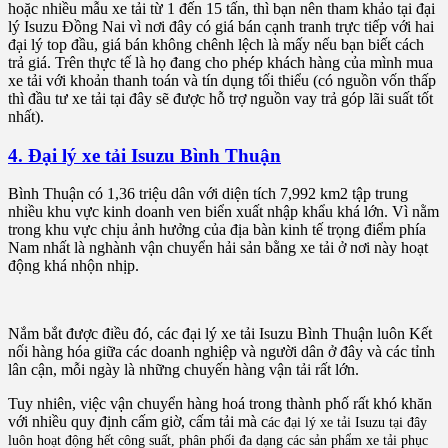
hoặc nhiều mẫu xe tải từ 1 đến 15 tấn, thì bạn nên tham khảo tại đại
lý Isuzu Đồng Nai vì nơi đây có giá bán cạnh tranh trực tiếp với hai
đại lý top đầu, giá bán không chênh lệch là mấy nếu bạn biết cách
trả giá. Trên thực tế là họ đang cho phép khách hàng của mình mua
xe tải với khoản thanh toán và tín dụng tối thiểu (có nguồn vốn thấp
thì đầu tư xe tải tại đây sẽ được hỗ trợ nguồn vay trả góp lãi suất tốt
nhất).
4. Đại lý xe tải Isuzu Bình Thuận
Bình Thuận có 1,36 triệu dân với diện tích 7,992 km2 tập trung
nhiều khu vực kinh doanh ven biển xuất nhập khẩu khá lớn. Vì nằm
trong khu vực chịu ảnh hưởng của địa bàn kinh tế trọng điểm phía
Nam nhất là nghành vận chuyển hải sản bằng xe tải ở nơi này hoạt
động khá nhộn nhịp.
Nắm bắt được điều đó, các đại lý xe tải Isuzu Bình Thuận luôn Kết
nối hàng hóa giữa các doanh nghiệp và người dân ở đây và các tỉnh
lân cận, mỗi ngày là những chuyến hàng vận tải rất lớn.
Tuy nhiên, việc vận chuyển hàng hoá trong thành phố rất khó khăn
với nhiều quy định cấm giờ, cấm tải mà c
ác đại lý xe tải Isuzu tại đây
luôn hoạt động hết công suất, phân phối đa dạng các sản phẩm xe tải phục