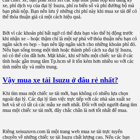
xe, phí dịch vụ của đại lý Isuzu, phí ra biển số và phí đường bộ mà
bạn phải nộp. Bạn nên lưu ý những chi phí này khi mua xe tải để có
thể thỏa thuận giá cả một cách hiệu quả.
Bởi vì các khoản phí bất ngờ có thể đưa bạn vào thế bị động trước
khi nhận xe – hoặc thậm chí là một sự phá vỡ thỏa thuận nếu bạn có
ngân sách eo hẹp – bạn nên lập ngân sách cho những khoản phí đó.
Nếu bạn sống trong một tỉnh hoặc thành phố cách xa đại lý Isuzu,
nó có thể còn đắt hơn. Mặt khác, khi sở hữu một chiếc xe tải ở các
tỉnh hoặc gần trung tâm Tp.hcm sẽ ít tốn kém hơn nhiều so với các
tỉnh miền tây và miền trung.
Vậy mua xe tải Isuzu ở đâu rẻ nhất?
Khi tìm mua một chiếc xe tải mới, bạn không có nhiều lựa chọn
ngoài đại lý. Các đại lý làm việc trực tiếp với các nhà sản xuất xe
hơi và sẽ có tất cả các mẫu xe mới nhất. Đối với một người đang tìm
mua một chiếc xe tải mới, đây chắc chắn là nơi tốt nhất để mua.
Riêng xeisuzuvn.com là một trang web mua xe tải trực tuyến
chuyên về những chiếc xe tải Isuzu chất lượng cao. Nếu các bạn