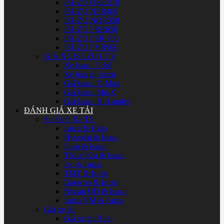
ISUZU QKR210
ISUZU NPR400
ISUZU NQR550
ISUZU FRR650
ISUZU FSR 700
ISUZU FVR900
GIÁ XE ISUZU LCV
Xe Isuzu 7 chổ
Xe bán tải Isuzu
Giá Isuzu D-Max
Giá Isuzu Mu-X
Giá Isuzu Hi-Lander
ĐÁNH GIÁ XE TẢI
So Sánh Xe Tải
Isuzu & Hino
Hyundai & Isuzu
Fuso & Isuzu
Thaco Kia & Isuzu
Jac & Isuzu
TMT & Isuzu
Daewoo & Isuzu
Nissan UD & Isuzu
Isuzu VM & Isuzu
Giá xe tải
Giá xe tải Hino