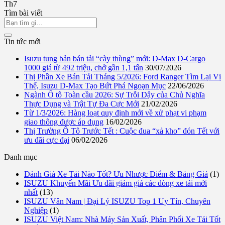
Th7
Tìm bài viết
Tin tức mới
Isuzu tung bản bán tải “cày thùng” mới: D-Max D-Cargo
1000 giá từ 492 triệu, chở gần 1,1 tấn
30/07/2026
Thị Phần Xe Bán Tải Tháng 5/2026: Ford Ranger Tìm Lại Vị
Thế, Isuzu D-Max Tạo Bứt Phá Ngoạn Mục
22/06/2026
Ngành Ô tô Toàn cầu 2026: Sự Trỗi Dậy của Chủ Nghĩa
Thực Dụng và Trật Tự Đa Cực Mới
21/02/2026
Từ 1/3/2026: Hàng loạt quy định mới về xử phạt vi phạm
giao thông được áp dụng
16/02/2026
Thị Trường Ô Tô Trước Tết : Cuộc đua “xả kho” đón Tết với
ưu đãi cực đại
06/02/2026
Danh mục
Đánh Giá Xe Tải Nào Tốt? Ưu Nhược Điểm & Bảng Giá
(1)
ISUZU Khuyến Mãi Ưu đãi giảm giá các dòng xe tải mới
nhất
(13)
ISUZU Vân Nam | Đại Lý ISUZU Top 1 Uy Tín, Chuyên
Nghiệp
(1)
ISUZU Việt Nam: Nhà Máy Sản Xuất, Phân Phối Xe Tải Tốt