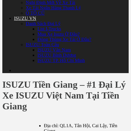
Nghị Định Mới Về Xe Tải
Xe Tải Ngân Hàng Thanh Lý
Ô TÔ CŨ
ISUZU VN
Danh Sách Đại Lý
List I-Trucks
Mua Xe Isuzu Ở Đâu?
Đóng Thùng Xe Tải Ở Đâu?
ISUZU Toàn Cầu
ISUZU Vân Nam
ISUZU Bình Dương
ISUZU TP. Hồ Chí Minh
ISUZU Tiền Giang – #1 Đại Lý
Xe ISUZU Việt Nam Tại Tiền
Giang
Địa chỉ: QL1A, Tân Hội, Cai Lậy, Tiền
Giang