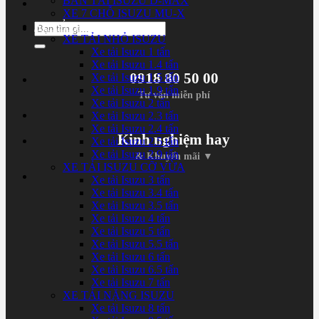
BÁN TẢI ISUZU D-MAX
XE 7 CHỖ ISUZU MU-X
XE TẢI ISUZU
Tìm
XE TẢI NHỎ ISUZU
kiếm:
Xe tải Isuzu 1 tấn
Xe tải Isuzu 1.4 tấn
0918 80 50 00
Xe tải Isuzu 1.5 tấn
Xe tải Isuzu 1.9 tấn
Tư vấn miễn phí
Xe tải Isuzu 2 tấn
Xe tải Isuzu 2.3 tấn
Xe tải Isuzu 2.4 tấn
Kinh nghiệm hay
Xe tải Isuzu 2.5 tấn
Xe tải Isuzu 2.9 tấn
& Khuyến mãi ▼
XE TẢI ISUZU CỠ VỪA
Xe tải Isuzu 3 tấn
Xe tải Isuzu 3.4 tấn
Xe tải Isuzu 3.5 tấn
Xe tải Isuzu 4 tấn
Xe tải Isuzu 5 tấn
Xe tải Isuzu 5.5 tấn
Xe tải Isuzu 6 tấn
Xe tải Isuzu 6.5 tấn
Xe tải Isuzu 7 tấn
XE TẢI NẶNG ISUZU
Xe tải Isuzu 8 tấn