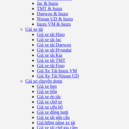
Jac & Isuzu
TMT & Isuzu
Daewoo & Isuzu
Nissan UD & Isuzu
Isuzu VM & Isuzu
Giá xe tải
Giá xe tải Hino
Giá xe tải Jac
Giá xe tải Daewoo
Giá xe tải Hyundai
Giá xe tải Kia
Giá xe tải TMT
Giá xe tải Fuso
Giá Xe Tải Isuzu VM
Giá Xe Tải Nissan UD
Giá xe chuyên dụng
Giá xe ben
Giá xe bồn
Giá xe ép rác
Giá xe chở xe
Giá xe cứu hộ
Giá xe đông lạnh
Giá xe tải gắn cẩu
Giá bửng nâng xe tải
Giá xe tải chở gia cầm