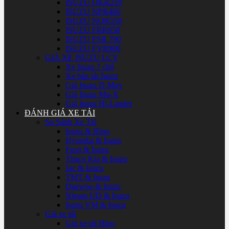
ISUZU QKR210
ISUZU NPR400
ISUZU NQR550
ISUZU FRR650
ISUZU FSR 700
ISUZU FVR900
GIÁ XE ISUZU LCV
Xe Isuzu 7 chổ
Xe bán tải Isuzu
Giá Isuzu D-Max
Giá Isuzu Mu-X
Giá Isuzu Hi-Lander
ĐÁNH GIÁ XE TẢI
So Sánh Xe Tải
Isuzu & Hino
Hyundai & Isuzu
Fuso & Isuzu
Thaco Kia & Isuzu
Jac & Isuzu
TMT & Isuzu
Daewoo & Isuzu
Nissan UD & Isuzu
Isuzu VM & Isuzu
Giá xe tải
Giá xe tải Hino