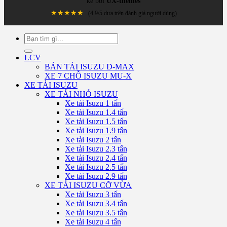
kế bởi
UX-themes
★★★★★
(4.9/5 dựa trên đánh giá người dùng)
Tìm
kiếm:
LCV
BÁN TẢI ISUZU D-MAX
XE 7 CHỖ ISUZU MU-X
XE TẢI ISUZU
XE TẢI NHỎ ISUZU
Xe tải Isuzu 1 tấn
Xe tải Isuzu 1.4 tấn
Xe tải Isuzu 1.5 tấn
Xe tải Isuzu 1.9 tấn
Xe tải Isuzu 2 tấn
Xe tải Isuzu 2.3 tấn
Xe tải Isuzu 2.4 tấn
Xe tải Isuzu 2.5 tấn
Xe tải Isuzu 2.9 tấn
XE TẢI ISUZU CỠ VỪA
Xe tải Isuzu 3 tấn
Xe tải Isuzu 3.4 tấn
Xe tải Isuzu 3.5 tấn
Xe tải Isuzu 4 tấn