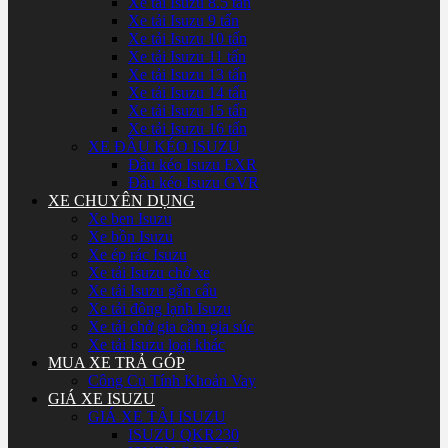
Xe tải Isuzu 8.5 tấn
Xe tải Isuzu 9 tấn
Xe tải Isuzu 10 tấn
Xe tải Isuzu 11 tấn
Xe tải Isuzu 13 tấn
Xe tải Isuzu 14 tấn
Xe tải Isuzu 15 tấn
Xe tải Isuzu 16 tấn
XE ĐẦU KÉO ISUZU
Đầu kéo Isuzu EXR
Đầu kéo Isuzu GVR
XE CHUYÊN DỤNG
Xe ben Isuzu
Xe bồn Isuzu
Xe ép rác Isuzu
Xe tải Isuzu chở xe
Xe tải Isuzu gắn cẩu
Xe tải đông lạnh Isuzu
Xe tải chở gia cầm gia súc
Xe tải Isuzu loại khác
MUA XE TRẢ GÓP
Công Cụ Tính Khoản Vay
GIÁ XE ISUZU
GIÁ XE TẢI ISUZU
ISUZU QKR230