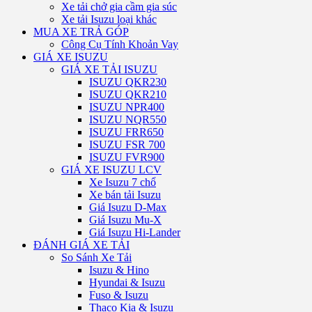
Xe tải chở gia cầm gia súc
Xe tải Isuzu loại khác
MUA XE TRẢ GÓP
Công Cụ Tính Khoản Vay
GIÁ XE ISUZU
GIÁ XE TẢI ISUZU
ISUZU QKR230
ISUZU QKR210
ISUZU NPR400
ISUZU NQR550
ISUZU FRR650
ISUZU FSR 700
ISUZU FVR900
GIÁ XE ISUZU LCV
Xe Isuzu 7 chổ
Xe bán tải Isuzu
Giá Isuzu D-Max
Giá Isuzu Mu-X
Giá Isuzu Hi-Lander
ĐÁNH GIÁ XE TẢI
So Sánh Xe Tải
Isuzu & Hino
Hyundai & Isuzu
Fuso & Isuzu
Thaco Kia & Isuzu