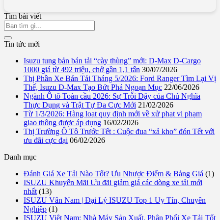
Tìm bài viết
Tin tức mới
Isuzu tung bản bán tải “cày thùng” mới: D-Max D-Cargo
1000 giá từ 492 triệu, chở gần 1,1 tấn
30/07/2026
Thị Phần Xe Bán Tải Tháng 5/2026: Ford Ranger Tìm Lại Vị
Thế, Isuzu D-Max Tạo Bứt Phá Ngoạn Mục
22/06/2026
Ngành Ô tô Toàn cầu 2026: Sự Trỗi Dậy của Chủ Nghĩa
Thực Dụng và Trật Tự Đa Cực Mới
21/02/2026
Từ 1/3/2026: Hàng loạt quy định mới về xử phạt vi phạm
giao thông được áp dụng
16/02/2026
Thị Trường Ô Tô Trước Tết : Cuộc đua “xả kho” đón Tết với
ưu đãi cực đại
06/02/2026
Danh mục
Đánh Giá Xe Tải Nào Tốt? Ưu Nhược Điểm & Bảng Giá
(1)
ISUZU Khuyến Mãi Ưu đãi giảm giá các dòng xe tải mới
nhất
(13)
ISUZU Vân Nam | Đại Lý ISUZU Top 1 Uy Tín, Chuyên
Nghiệp
(1)
ISUZU Việt Nam: Nhà Máy Sản Xuất, Phân Phối Xe Tải Tốt