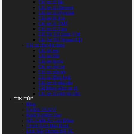
Giá xe tải Jac
Giá xe tải Daewoo
Giá xe tải Hyundai
Giá xe tải Kia
Giá xe tải TMT
Giá xe tải Fuso
Giá Xe Tải Isuzu VM
Giá Xe Tải Nissan UD
Giá xe chuyên dụng
Giá xe ben
Giá xe bồn
Giá xe ép rác
Giá xe chở xe
Giá xe cứu hộ
Giá xe đông lạnh
Giá xe tải gắn cẩu
Giá bửng nâng xe tải
Giá xe tải chở gia cầm
TIN TỨC
Blog
Ưu Đãi ISUZU
Kinh Nghiệm Hay
Sửa Chữa Xe Lưu Động
Chính Sách Bảo Hành
Lịch Bảo Dưỡng ISUZU