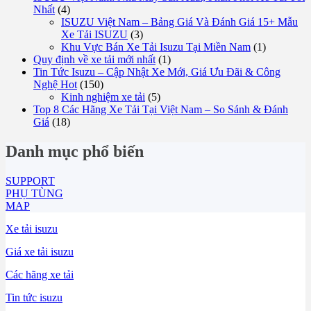
Nhất
(4)
ISUZU Việt Nam – Bảng Giá Và Đánh Giá 15+ Mẫu
Xe Tải ISUZU
(3)
Khu Vực Bán Xe Tải Isuzu Tại Miền Nam
(1)
Quy định về xe tải mới nhất
(1)
Tin Tức Isuzu – Cập Nhật Xe Mới, Giá Ưu Đãi & Công
Nghệ Hot
(150)
Kinh nghiệm xe tải
(5)
Top 8 Các Hãng Xe Tải Tại Việt Nam – So Sánh & Đánh
Giá
(18)
Danh mục phổ biến
SUPPORT
PHỤ TÙNG
MAP
Xe tải isuzu
Giá xe tải isuzu
Các hãng xe tải
Tin tức isuzu