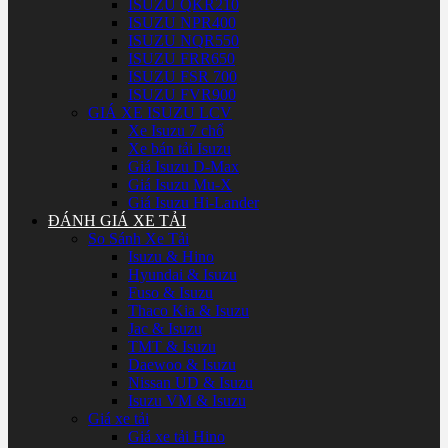
ISUZU QKR210
ISUZU NPR400
ISUZU NQR550
ISUZU FRR650
ISUZU FSR 700
ISUZU FVR900
GIÁ XE ISUZU LCV
Xe Isuzu 7 chổ
Xe bán tải Isuzu
Giá Isuzu D-Max
Giá Isuzu Mu-X
Giá Isuzu Hi-Lander
ĐÁNH GIÁ XE TẢI
So Sánh Xe Tải
Isuzu & Hino
Hyundai & Isuzu
Fuso & Isuzu
Thaco Kia & Isuzu
Jac & Isuzu
TMT & Isuzu
Daewoo & Isuzu
Nissan UD & Isuzu
Isuzu VM & Isuzu
Giá xe tải
Giá xe tải Hino