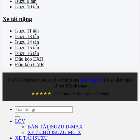
Isuzu 9 tấn
Isuzu 10 tấn
Xe tải nặng
Isuzu 11 tấn
Isuzu 13 tấn
Isuzu 14 tấn
Isuzu 15 tấn
Isuzu 16 tấn
Đầu kéo EXR
Đầu kéo GVR
©
2026
Website thuộc quyền sở hữu của
Kia Nguyễn
| Giao diện thiết
kế bởi
UX-themes
★★★★★
(4.9/5 dựa trên đánh giá người dùng)
Tìm
kiếm:
LCV
BÁN TẢI ISUZU D-MAX
XE 7 CHỖ ISUZU MU-X
XE TẢI ISUZU