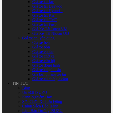
Giá xe tải Jac
Giá xe tải Daewoo
Giá xe tải Hyundai
Giá xe tải Kia
Giá xe tải TMT
Giá xe tải Fuso
Giá Xe Tải Isuzu VM
Giá Xe Tải Nissan UD
Giá xe chuyên dụng
Giá xe ben
Giá xe bồn
Giá xe ép rác
Giá xe chở xe
Giá xe cứu hộ
Giá xe đông lạnh
Giá xe tải gắn cẩu
Giá bửng nâng xe tải
Giá xe tải chở gia cầm
TIN TỨC
Blog
Ưu Đãi ISUZU
Kinh Nghiệm Hay
Sửa Chữa Xe Lưu Động
Chính Sách Bảo Hành
Lịch Bảo Dưỡng ISUZU