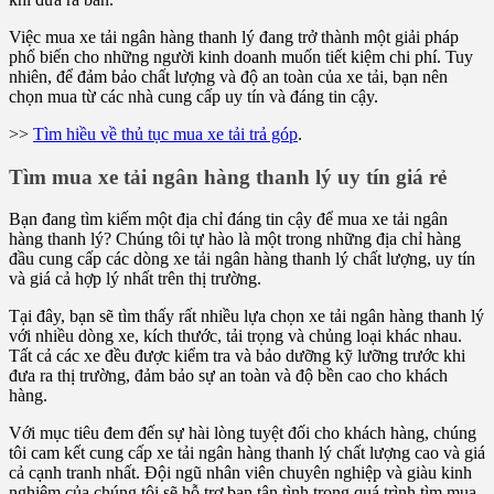
Việc mua xe tải ngân hàng thanh lý đang trở thành một giải pháp
phổ biến cho những người kinh doanh muốn tiết kiệm chi phí. Tuy
nhiên, để đảm bảo chất lượng và độ an toàn của xe tải, bạn nên
chọn mua từ các nhà cung cấp uy tín và đáng tin cậy.
>>
Tìm hiều về thủ tục mua xe tải trả góp
.
Tìm mua xe tải ngân hàng thanh lý uy tín giá rẻ
Bạn đang tìm kiếm một địa chỉ đáng tin cậy để mua xe tải ngân
hàng thanh lý? Chúng tôi tự hào là một trong những địa chỉ hàng
đầu cung cấp các dòng xe tải ngân hàng thanh lý chất lượng, uy tín
và giá cả hợp lý nhất trên thị trường.
Tại đây, bạn sẽ tìm thấy rất nhiều lựa chọn xe tải ngân hàng thanh lý
với nhiều dòng xe, kích thước, tải trọng và chủng loại khác nhau.
Tất cả các xe đều được kiểm tra và bảo dưỡng kỹ lưỡng trước khi
đưa ra thị trường, đảm bảo sự an toàn và độ bền cao cho khách
hàng.
Với mục tiêu đem đến sự hài lòng tuyệt đối cho khách hàng, chúng
tôi cam kết cung cấp xe tải ngân hàng thanh lý chất lượng cao và giá
cả cạnh tranh nhất. Đội ngũ nhân viên chuyên nghiệp và giàu kinh
nghiệm của chúng tôi sẽ hỗ trợ bạn tận tình trong quá trình tìm mua