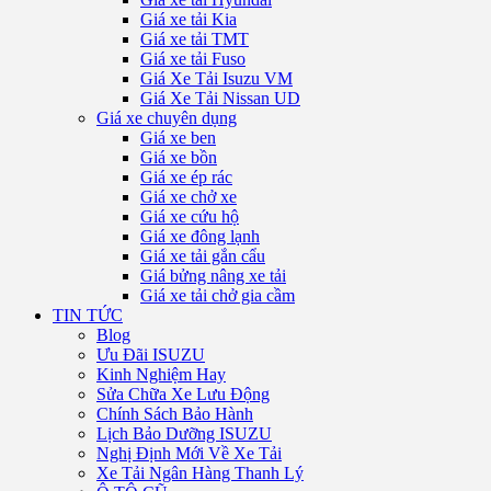
Giá xe tải Kia
Giá xe tải TMT
Giá xe tải Fuso
Giá Xe Tải Isuzu VM
Giá Xe Tải Nissan UD
Giá xe chuyên dụng
Giá xe ben
Giá xe bồn
Giá xe ép rác
Giá xe chở xe
Giá xe cứu hộ
Giá xe đông lạnh
Giá xe tải gắn cẩu
Giá bửng nâng xe tải
Giá xe tải chở gia cầm
TIN TỨC
Blog
Ưu Đãi ISUZU
Kinh Nghiệm Hay
Sửa Chữa Xe Lưu Động
Chính Sách Bảo Hành
Lịch Bảo Dưỡng ISUZU
Nghị Định Mới Về Xe Tải
Xe Tải Ngân Hàng Thanh Lý