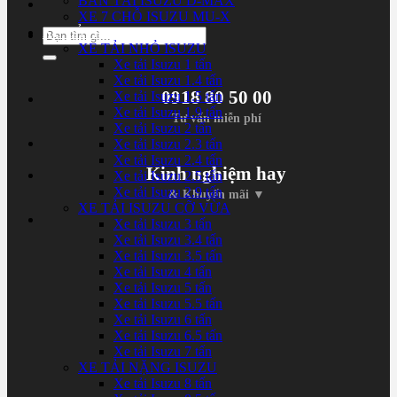
BÁN TẢI ISUZU D-MAX
XE 7 CHỖ ISUZU MU-X
XE TẢI ISUZU
Tìm
XE TẢI NHỎ ISUZU
kiếm:
Xe tải Isuzu 1 tấn
Xe tải Isuzu 1.4 tấn
0918 80 50 00
Xe tải Isuzu 1.5 tấn
Xe tải Isuzu 1.9 tấn
Tư vấn miễn phí
Xe tải Isuzu 2 tấn
Xe tải Isuzu 2.3 tấn
Xe tải Isuzu 2.4 tấn
Kinh nghiệm hay
Xe tải Isuzu 2.5 tấn
Xe tải Isuzu 2.9 tấn
& Khuyến mãi ▼
XE TẢI ISUZU CỠ VỪA
Xe tải Isuzu 3 tấn
Xe tải Isuzu 3.4 tấn
Xe tải Isuzu 3.5 tấn
Xe tải Isuzu 4 tấn
Xe tải Isuzu 5 tấn
Xe tải Isuzu 5.5 tấn
Xe tải Isuzu 6 tấn
Xe tải Isuzu 6.5 tấn
Xe tải Isuzu 7 tấn
XE TẢI NẶNG ISUZU
Xe tải Isuzu 8 tấn