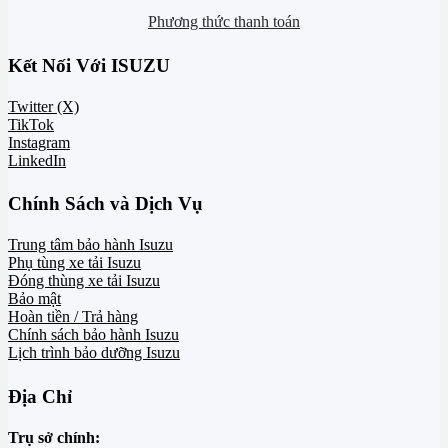
Phương thức thanh toán
Kết Nối Với ISUZU
Twitter (X)
TikTok
Instagram
LinkedIn
Chính Sách và Dịch Vụ
Trung tâm bảo hành Isuzu
Phụ tùng xe tải Isuzu
Đóng thùng xe tải Isuzu
Bảo mật
Hoàn tiền / Trả hàng
Chính sách bảo hành Isuzu
Lịch trình bảo dưỡng Isuzu
Địa Chỉ
Trụ sở chính: