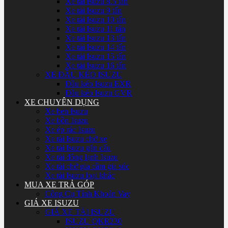
Xe tải Isuzu 8.5 tấn
Xe tải Isuzu 9 tấn
Xe tải Isuzu 10 tấn
Xe tải Isuzu 11 tấn
Xe tải Isuzu 13 tấn
Xe tải Isuzu 14 tấn
Xe tải Isuzu 15 tấn
Xe tải Isuzu 16 tấn
XE ĐẦU KÉO ISUZU
Đầu kéo Isuzu EXR
Đầu kéo Isuzu GVR
XE CHUYÊN DỤNG
Xe ben Isuzu
Xe bồn Isuzu
Xe ép rác Isuzu
Xe tải Isuzu chở xe
Xe tải Isuzu gắn cẩu
Xe tải đông lạnh Isuzu
Xe tải chở gia cầm gia súc
Xe tải Isuzu loại khác
MUA XE TRẢ GÓP
Công Cụ Tính Khoản Vay
GIÁ XE ISUZU
GIÁ XE TẢI ISUZU
ISUZU QKR230