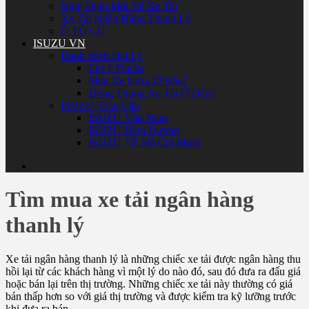
Nghị Định Mới Về Xe Tải
Xe Tải Ngân Hàng Thanh Lý
Ô TÔ CŨ
ISUZU VN
Danh Sách Đại Lý
List I-Trucks
Mua Xe Isuzu Ở Đâu?
Đóng Thùng Xe Tải Ở Đâu?
ISUZU Toàn Cầu
ISUZU Vân Nam
ISUZU Bình Dương
ISUZU TP. Hồ Chí Minh
Tìm mua xe tải ngân hàng
thanh lý
Xe tải ngân hàng thanh lý là những chiếc xe tải được ngân hàng thu
hồi lại từ các khách hàng vì một lý do nào đó, sau đó đưa ra đấu giá
hoặc bán lại trên thị trường. Những chiếc xe tải này thường có giá
bán thấp hơn so với giá thị trường và được kiểm tra kỹ lưỡng trước
khi đưa ra bán.