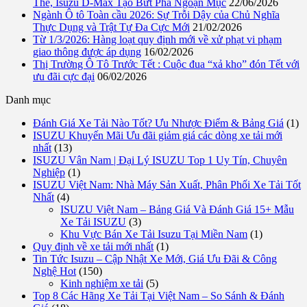
Thế, Isuzu D-Max Tạo Bứt Phá Ngoạn Mục
22/06/2026
Ngành Ô tô Toàn cầu 2026: Sự Trỗi Dậy của Chủ Nghĩa
Thực Dụng và Trật Tự Đa Cực Mới
21/02/2026
Từ 1/3/2026: Hàng loạt quy định mới về xử phạt vi phạm
giao thông được áp dụng
16/02/2026
Thị Trường Ô Tô Trước Tết : Cuộc đua “xả kho” đón Tết với
ưu đãi cực đại
06/02/2026
Danh mục
Đánh Giá Xe Tải Nào Tốt? Ưu Nhược Điểm & Bảng Giá
(1)
ISUZU Khuyến Mãi Ưu đãi giảm giá các dòng xe tải mới
nhất
(13)
ISUZU Vân Nam | Đại Lý ISUZU Top 1 Uy Tín, Chuyên
Nghiệp
(1)
ISUZU Việt Nam: Nhà Máy Sản Xuất, Phân Phối Xe Tải Tốt
Nhất
(4)
ISUZU Việt Nam – Bảng Giá Và Đánh Giá 15+ Mẫu
Xe Tải ISUZU
(3)
Khu Vực Bán Xe Tải Isuzu Tại Miền Nam
(1)
Quy định về xe tải mới nhất
(1)
Tin Tức Isuzu – Cập Nhật Xe Mới, Giá Ưu Đãi & Công
Nghệ Hot
(150)
Kinh nghiệm xe tải
(5)
Top 8 Các Hãng Xe Tải Tại Việt Nam – So Sánh & Đánh