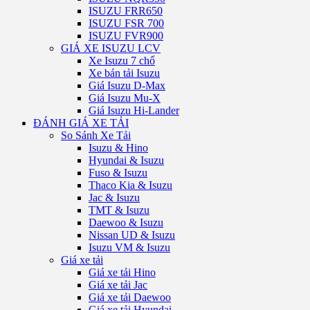
ISUZU FRR650
ISUZU FSR 700
ISUZU FVR900
GIÁ XE ISUZU LCV
Xe Isuzu 7 chổ
Xe bán tải Isuzu
Giá Isuzu D-Max
Giá Isuzu Mu-X
Giá Isuzu Hi-Lander
ĐÁNH GIÁ XE TẢI
So Sánh Xe Tải
Isuzu & Hino
Hyundai & Isuzu
Fuso & Isuzu
Thaco Kia & Isuzu
Jac & Isuzu
TMT & Isuzu
Daewoo & Isuzu
Nissan UD & Isuzu
Isuzu VM & Isuzu
Giá xe tải
Giá xe tải Hino
Giá xe tải Jac
Giá xe tải Daewoo
Giá xe tải Hyundai