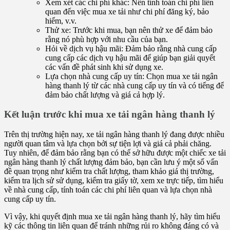
Xem xét các chi phí khác: Nên tính toán chi phí liên
quan đến việc mua xe tải như chi phí đăng ký, bảo
hiểm, v.v.
Thử xe: Trước khi mua, bạn nên thử xe để đảm bảo
rằng nó phù hợp với nhu cầu của bạn.
Hỏi về dịch vụ hậu mãi: Đảm bảo rằng nhà cung cấp
cung cấp các dịch vụ hậu mãi để giúp bạn giải quyết
các vấn đề phát sinh khi sử dụng xe.
Lựa chọn nhà cung cấp uy tín: Chọn mua xe tải ngân
hàng thanh lý từ các nhà cung cấp uy tín và có tiếng để
đảm bảo chất lượng và giá cả hợp lý.
Kết luận trước khi mua xe tải ngân hàng thanh lý
Trên thị trường hiện nay, xe tải ngân hàng thanh lý đang được nhiều
người quan tâm và lựa chọn bởi sự tiện lợi và giá cả phải chăng.
Tuy nhiên, để đảm bảo rằng bạn có thể sở hữu được một chiếc xe tải
ngân hàng thanh lý chất lượng đảm bảo, bạn cần lưu ý một số vấn
đề quan trọng như kiểm tra chất lượng, tham khảo giá thị trường,
kiểm tra lịch sử sử dụng, kiểm tra giấy tờ, xem xe trực tiếp, tìm hiểu
về nhà cung cấp, tính toán các chi phí liên quan và lựa chọn nhà
cung cấp uy tín.
Vì vậy, khi quyết định mua xe tải ngân hàng thanh lý, hãy tìm hiểu
kỹ các thông tin liên quan để tránh những rủi ro không đáng có và