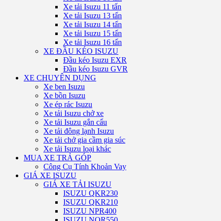
Xe tải Isuzu 11 tấn
Xe tải Isuzu 13 tấn
Xe tải Isuzu 14 tấn
Xe tải Isuzu 15 tấn
Xe tải Isuzu 16 tấn
XE ĐẦU KÉO ISUZU
Đầu kéo Isuzu EXR
Đầu kéo Isuzu GVR
XE CHUYÊN DỤNG
Xe ben Isuzu
Xe bồn Isuzu
Xe ép rác Isuzu
Xe tải Isuzu chở xe
Xe tải Isuzu gắn cẩu
Xe tải đông lạnh Isuzu
Xe tải chở gia cầm gia súc
Xe tải Isuzu loại khác
MUA XE TRẢ GÓP
Công Cụ Tính Khoản Vay
GIÁ XE ISUZU
GIÁ XE TẢI ISUZU
ISUZU QKR230
ISUZU QKR210
ISUZU NPR400
ISUZU NQR550