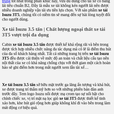
trung
tốt nhất trong phân khúc này, vừa đủ dùng cho tài xế có bằng
lái tiêu chuẩn B2, Đây là mẫu xe tải không kén người lái nên được
nhiều doanh nghiệp vận tải ưu tiên lựa chọn. Với sản phẩm
xe tải
Isuzu 3T5
, chúng tôi có niềm tin sẽ mang đến sự hài lòng tuyệt đối
cho người dùng.
Xe tải Isuzu 3.5 tấn | Chất lượng ngoại thất xe tải
3T5 vượt trội đa dụng
Cabin
xe tải Isuzu 3.5 tấn
được thiết kế khá rộng rãi và bên trong
được tích hợp nhiều chức năng đa tác dụng mà có lẽ là điểm thu hút
của đa số khách hàng nhất. Tất cả những trang bị trên
xe tải Isuzu
3T5
đều được cải thiện về mức độ an toàn và chất liệu cấu tạo nên
nội thất của xe có khả năng chống chịu với thời gian một cách hoàn
hảo sẽ ghi điểm hơn trong mắt người xem lẫn tài xế…
Xe tải Isuzu 3.5 tấn
sở hữu mặt trước ga lăng ấn tượng và khá hút,
xe được trang trí thẩm mỹ hơn so với những phiên bản đàn anh
trước đây. Tem logo Isuzu nổi được mạ crom tạo sự nổi bật cho
chính chiếc xe, vị trí mặt nạ lọc gió
xe tải 3T5
được thiết kế tinh
xảo hơn, khe hút gió rộng hơn giúp không khí đi vào bên trong làm
mát động cơ hiệu quả.