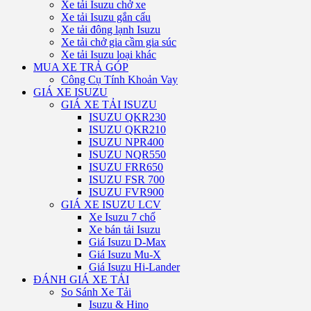
Xe tải Isuzu chở xe
Xe tải Isuzu gắn cẩu
Xe tải đông lạnh Isuzu
Xe tải chở gia cầm gia súc
Xe tải Isuzu loại khác
MUA XE TRẢ GÓP
Công Cụ Tính Khoản Vay
GIÁ XE ISUZU
GIÁ XE TẢI ISUZU
ISUZU QKR230
ISUZU QKR210
ISUZU NPR400
ISUZU NQR550
ISUZU FRR650
ISUZU FSR 700
ISUZU FVR900
GIÁ XE ISUZU LCV
Xe Isuzu 7 chổ
Xe bán tải Isuzu
Giá Isuzu D-Max
Giá Isuzu Mu-X
Giá Isuzu Hi-Lander
ĐÁNH GIÁ XE TẢI
So Sánh Xe Tải
Isuzu & Hino