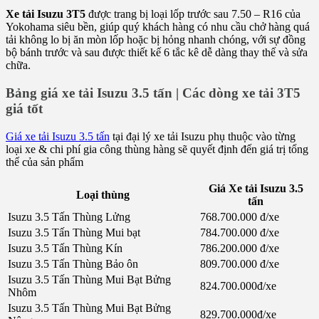
Xe tải Isuzu 3T5
được trang bị loại lốp trước sau 7.50 – R16 của
Yokohama siêu bền, giúp quý khách hàng có nhu cầu chở hàng quá
tải không lo bị ăn mòn lốp hoặc bị hỏng nhanh chóng, với sự đồng
bộ bánh trước và sau được thiết kế 6 tắc kê dễ dàng thay thế và sửa
chữa.
Bảng giá xe tải Isuzu 3.5 tấn | Các dòng xe tải 3T5
giá tốt
Giá xe tải Isuzu 3.5 tấn
tại đại lý xe tải Isuzu phụ thuộc vào từng
loại xe & chi phí gia công thùng hàng sẽ quyết định đến giá trị tổng
thể của sản phẩm
Giá Xe tải Isuzu 3.5
Loại thùng
tấn
Isuzu 3.5 Tấn Thùng Lửng
768.700.000 đ/xe
Isuzu 3.5 Tấn Thùng Mui bạt
784.700.000 đ/xe
Isuzu 3.5 Tấn Thùng Kín
786.200.000 đ/xe
Isuzu 3.5 Tấn Thùng Bảo ôn
809.700.000 đ/xe
Isuzu 3.5 Tấn Thùng Mui Bạt Bửng
824.700.000đ/xe
Nhôm
Isuzu 3.5 Tấn Thùng Mui Bạt Bửng
829.700.000đ/xe