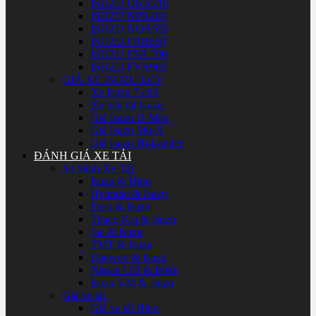
ISUZU QKR210
ISUZU NPR400
ISUZU NQR550
ISUZU FRR650
ISUZU FSR 700
ISUZU FVR900
GIÁ XE ISUZU LCV
Xe Isuzu 7 chổ
Xe bán tải Isuzu
Giá Isuzu D-Max
Giá Isuzu Mu-X
Giá Isuzu Hi-Lander
ĐÁNH GIÁ XE TẢI
So Sánh Xe Tải
Isuzu & Hino
Hyundai & Isuzu
Fuso & Isuzu
Thaco Kia & Isuzu
Jac & Isuzu
TMT & Isuzu
Daewoo & Isuzu
Nissan UD & Isuzu
Isuzu VM & Isuzu
Giá xe tải
Giá xe tải Hino