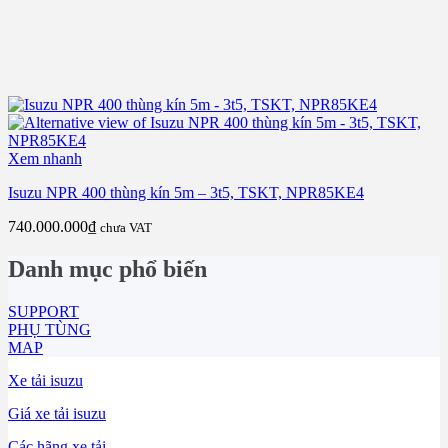
Xem nhanh
Isuzu NPR 400 thùng kín 5m – 3t5, TSKT, NPR85KE4
740.000.000
₫
chưa VAT
Danh mục phổ biến
SUPPORT
PHỤ TÙNG
MAP
Xe tải isuzu
Giá xe tải isuzu
Các hãng xe tải