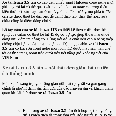
Xe tải Isuzu 3.5 tấn
có cặp đèn chiếu sáng Halogen công nghệ mới
giúp người lái có thể quan sát mọi vật tốt hơn ngay cả trong điều
kiện thời tiết xấu hay ban đêm. Ngoài ra, đèn sương mù phía trước
cản xe được thiết kế đặc biệt dễ dàng tháo lắp, thay thế hoặc sửa
chữa cũng là điểm đáng chú ý.
Bộ tay nắm cửa
xe tải Isuzu 3T5
có thiết kế theo chiều dọc, bề
rộng của cabin có thiết kế lật 45 độ có trợ lực giúp thoải mái & dễ
dàng khi kiểm tra động cơ. Cùng với đó là chất liệu cabin bằng thép
chống chịu lực va đập mạnh cực tốt. Đặc biệt, cabin
xe tải Isuzu
3.5 tấn
có lớp sơn công nghệ mới luôn giữ được màu sắc, hạn chế
tối đa tình trạng bong tróc dưới thời tiết nắng gió khắc nghiệt của
Việt Nam.
X
e tải Isuzu 3.5 tấn – n
ội thất đơn giản, bố trí tiện
ích thông minh
Mẫu xe tải sang trọng, không gian nội thất rộng rãi và gọn gàng
chính là những đánh giá tích cực của các chuyên gia và khách tham
quan khi lái thử dòng
xe tải Isuzu 3.5 tấn
.
Bên trong
xe tải Isuzu 3.5 tấn
tích hợp hệ thống bảng
điều khiển điện tử trong tầm với, góc người lái & lơ xe