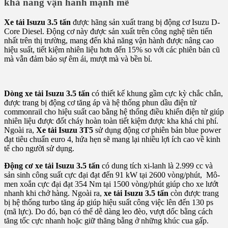
khả năng vận hành mạnh mẽ
Xe tải Isuzu 3.5 tấn
được hãng sản xuất trang bị động cơ Isuzu D-
Core Diesel. Động cơ này được sản xuất trên công nghệ tiên tiến
nhất trên thị trường, mang đến khả năng vận hành được nâng cao
hiệu suất, tiết kiệm nhiên liệu hơn đến 15% so với các phiên bản cũ
mà vẫn đảm bảo sự êm ái, mượt mà và bền bỉ.
Dòng xe tải Isuzu 3.5 tấn
có thiết kế khung gầm cực kỳ chắc chắn,
được trang bị động cơ tăng áp và hệ thống phun dầu điện tử
commonrail cho hiệu suất cao bằng hệ thống điều khiển điện tử giúp
nhiên liệu được đốt cháy hoàn toàn tiết kiệm được kha khá chi phí.
Ngoài ra,
Xe tải Isuzu 3T5
sử dụng động cơ phiên bản blue power
đạt tiêu chuẩn euro 4, hứa hẹn sẽ mang lại nhiều lợi ích cao về kinh
tế cho người sử dụng.
Động cơ xe tải Isuzu 3.5 tấn
có dung tích xi-lanh là 2.999 cc và
sản sinh công suất cực đại đạt đến 91 kW tại 2600 vòng/phút, Mô-
men xoắn cực đại đạt 354 Nm tại 1500 vòng/phút giúp cho xe lướt
nhanh khi chở hàng. Ngoài ra,
xe tải Isuzu 3.5 tấn
còn được trang
bị hệ thống turbo tăng áp giúp hiệu suất công việc lên đến 130 ps
(mã lực). Do đó, bạn có thể dễ dàng leo đèo, vượt dốc bằng cách
tăng tốc cực nhanh hoặc giữ thăng bằng ở những khúc cua gấp.