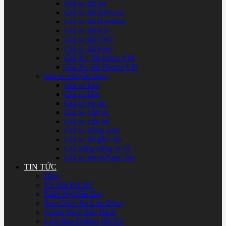
Giá xe tải Jac
Giá xe tải Daewoo
Giá xe tải Hyundai
Giá xe tải Kia
Giá xe tải TMT
Giá xe tải Fuso
Giá Xe Tải Isuzu VM
Giá Xe Tải Nissan UD
Giá xe chuyên dụng
Giá xe ben
Giá xe bồn
Giá xe ép rác
Giá xe chở xe
Giá xe cứu hộ
Giá xe đông lạnh
Giá xe tải gắn cẩu
Giá bửng nâng xe tải
Giá xe tải chở gia cầm
TIN TỨC
Blog
Ưu Đãi ISUZU
Kinh Nghiệm Hay
Sửa Chữa Xe Lưu Động
Chính Sách Bảo Hành
Lịch Bảo Dưỡng ISUZU