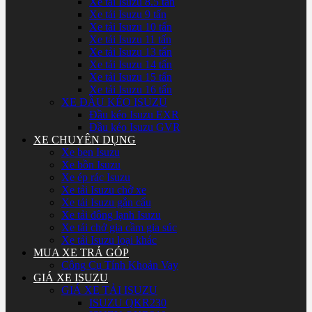
Xe tải Isuzu 8.5 tấn
Xe tải Isuzu 9 tấn
Xe tải Isuzu 10 tấn
Xe tải Isuzu 11 tấn
Xe tải Isuzu 13 tấn
Xe tải Isuzu 14 tấn
Xe tải Isuzu 15 tấn
Xe tải Isuzu 16 tấn
XE ĐẦU KÉO ISUZU
Đầu kéo Isuzu EXR
Đầu kéo Isuzu GVR
XE CHUYÊN DỤNG
Xe ben Isuzu
Xe bồn Isuzu
Xe ép rác Isuzu
Xe tải Isuzu chở xe
Xe tải Isuzu gắn cẩu
Xe tải đông lạnh Isuzu
Xe tải chở gia cầm gia súc
Xe tải Isuzu loại khác
MUA XE TRẢ GÓP
Công Cụ Tính Khoản Vay
GIÁ XE ISUZU
GIÁ XE TẢI ISUZU
ISUZU QKR230