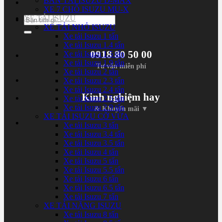
BÁN TẢI ISUZU D-MAX
XE 7 CHỖ ISUZU MU-X
XE TẢI ISUZU
Tìm
XE TẢI NHỎ ISUZU
kiếm:
Xe tải Isuzu 1 tấn
Xe tải Isuzu 1.4 tấn
0918 80 50 00
Xe tải Isuzu 1.5 tấn
Xe tải Isuzu 1.9 tấn
Tư vấn miễn phí
Xe tải Isuzu 2 tấn
Xe tải Isuzu 2.3 tấn
Xe tải Isuzu 2.4 tấn
Kinh nghiệm hay
Xe tải Isuzu 2.5 tấn
Xe tải Isuzu 2.9 tấn
& Khuyến mãi ▼
XE TẢI ISUZU CỠ VỪA
Xe tải Isuzu 3 tấn
Xe tải Isuzu 3.4 tấn
Xe tải Isuzu 3.5 tấn
Xe tải Isuzu 4 tấn
Xe tải Isuzu 5 tấn
Xe tải Isuzu 5.5 tấn
Xe tải Isuzu 6 tấn
Xe tải Isuzu 6.5 tấn
Xe tải Isuzu 7 tấn
XE TẢI NẶNG ISUZU
Xe tải Isuzu 8 tấn