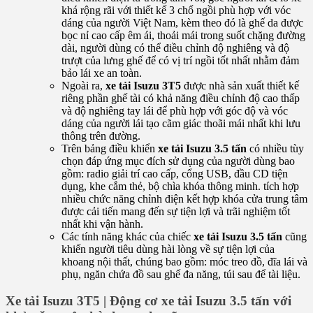
khá rộng rãi với thiết kế 3 chổ ngồi phù hợp với vóc
dáng của người Việt Nam, kèm theo đó là ghế da được
bọc nỉ cao cấp êm ái, thoải mái trong suốt chặng đường
dài, người dùng có thể điều chỉnh độ nghiêng và độ
trượt của lưng ghế để có vị trí ngồi tốt nhất nhằm đảm
bảo lái xe an toàn.
Ngoài ra,
xe tải Isuzu 3T5
được nhà sản xuất thiết kế
riêng phần ghế tài có khả năng điều chỉnh độ cao thấp
và độ nghiêng tay lái để phù hợp với góc độ và vóc
dáng của người lái tạo cãm giác thoãi mái nhất khi lưu
thông trên đường.
Trên bảng điều khiển
xe tải Isuzu 3.5 tấn
có nhiều tùy
chọn đáp ứng mục đích sử dụng của người dùng bao
gồm: radio giải trí cao cấp, cổng USB, đầu CD tiện
dụng, khe cắm thẻ, bộ chìa khóa thông minh. tích hợp
nhiều chức năng chỉnh điện kết hợp khóa cửa trung tâm
được cải tiến mang đến sự tiện lợi và trãi nghiệm tốt
nhất khi vận hành.
Các tính năng khác của chiếc
xe tải Isuzu 3.5 tấn
cũng
khiến người tiêu dùng hài lòng về sự tiện lợi của
khoang nội thất, chúng bao gồm: móc treo đồ, đĩa lái và
phụ, ngăn chứa đồ sau ghế đa năng, túi sau để tài liệu.
Xe tải Isuzu 3T5 | Động cơ xe tải Isuzu 3.5 tấn với