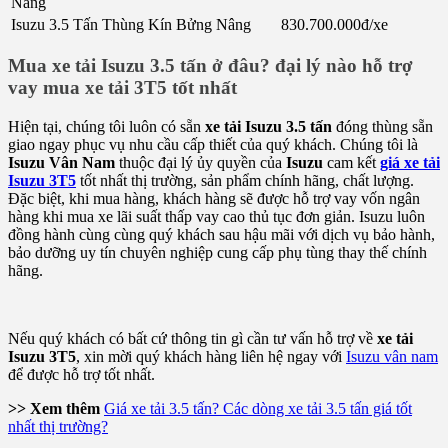
Nâng
Isuzu 3.5 Tấn Thùng Kín Bửng Nâng
830.700.000đ/xe
Mua xe tải Isuzu 3.5 tấn ở đâu? đại lý nào hỗ trợ
vay mua xe tải 3T5 tốt nhất
Hiện tại, chúng tôi luôn có sẵn
xe tải Isuzu 3.5 tấn
đóng thùng sẵn
giao ngay phục vụ nhu cầu cấp thiết của quý khách. Chúng tôi là
Isuzu Vân Nam
thuộc đại lý ủy quyền của
Isuzu
cam kết
giá xe tải
Isuzu 3T5
tốt nhất thị trường, sản phẩm chính hãng, chất lượng.
Đặc biệt, khi mua hàng, khách hàng sẽ được hỗ trợ vay vốn ngân
hàng khi mua xe lãi suất thấp vay cao thủ tục đơn giản. Isuzu luôn
đồng hành cùng cùng quý khách sau hậu mãi với dịch vụ bảo hành,
bảo dưỡng uy tín chuyên nghiệp cung cấp phụ tùng thay thế chính
hãng.
Nếu quý khách có bất cứ thông tin gì cần tư vấn hỗ trợ về
xe tải
Isuzu 3T5
, xin mời quý khách hàng liên hệ ngay với
Isuzu vân nam
để được hỗ trợ tốt nhất.
>> Xem thêm
Giá xe tải 3.5 tấn? Các dòng xe tải 3.5 tấn giá tốt
nhất thị trường?