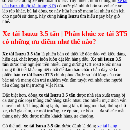
so với các dòng xe liên doanh khác. Tuy nhiên, nhìn chung thì
xe tải
của Isuzu thuộc tải trọng 3T5
có mức giá nhỉnh hơn so với các xe
lắp ráp khác, bù lại dòng xe này hứa hẹn sẽ mang lại nhiều tiện ích
cho người sử dụng, hãy cùng
hãng Isuzu
tìm hiểu ngay bây giờ
nhé.
Xe tải Isuzu 3.5 tấn | Phân khúc xe tải 3T5
có những ưu điểm như thế nào?
Xe tải Isuzu 3.5 tấn
là phiên bản có thiết kế độc đáo với kiểu dáng
hiện đại, chất lượng luôn luôn đặt lên hàng đầu.
Xe tải Isuzu 3.5
tấn
được thử nghiệm trên nhiều cung đường Off-road khác nhau
trong thời tiết khắc nghiệt nhất để đảm bảo chắc chắn đây sẽ là
phiên bản
xe tải Isuzu 3T5
chinh phục được sự hài lòng của các
bác tài và mang đến trải nghiệm yên tâm tuyệt vời nhất cho người
tiêu dùng tại thị trường Việt Nam.
Đặc biệt hơn, dòng
xe tải Isuzu 3.5 tấn
được nhà sản xuất trang bị
đa dạng các loại thùng chở hàng khác nhau cho nhiều mục đích vận
chuyển như: Thùng đông lạnh, thùng kín, thùng mui bạt, thùng chở
xe, chở gia cầm, xe môi trường, xe ép rác, xe bồn … đa số các mẫu
thùng này đều được nhiều khách hàng ưa chuộng.
Có thể nói,
xe tải Isuzu 3.5 tấn
được đánh là dòng
xe tải hạng