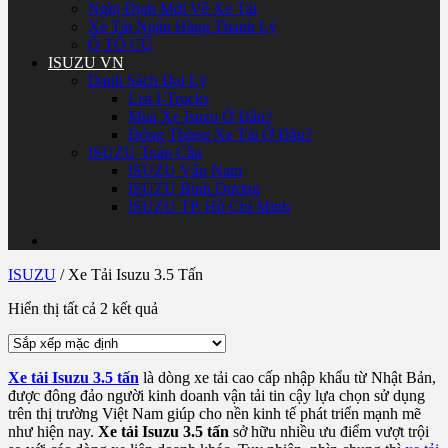
Nghị Định Mới Về Xe Tải
Xe Tải Ngân Hàng Thanh Lý
Ô TÔ CŨ
ISUZU VN
Danh Sách Đại Lý
List I-Trucks
Mua Xe Isuzu Ở Đâu?
Đóng Thùng Xe Tải Ở Đâu?
ISUZU Toàn Cầu
ISUZU Vân Nam
ISUZU Bình Dương
ISUZU TP. Hồ Chí Minh
ISUZU
/
Xe Tải Isuzu 3.5 Tấn
Hiển thị tất cả 2 kết quả
Xe tải Isuzu 3.5 tấn
là dòng xe tải cao cấp nhập khẩu từ Nhật Bản,
được đông đảo người kinh doanh vận tải tin cậy lựa chọn sử dụng
trên thị trường Việt Nam giúp cho nền kinh tế phát triển mạnh mẽ
như hiện nay.
Xe tải Isuzu 3.5 tấn
sở hữu nhiều ưu điểm vượt trội