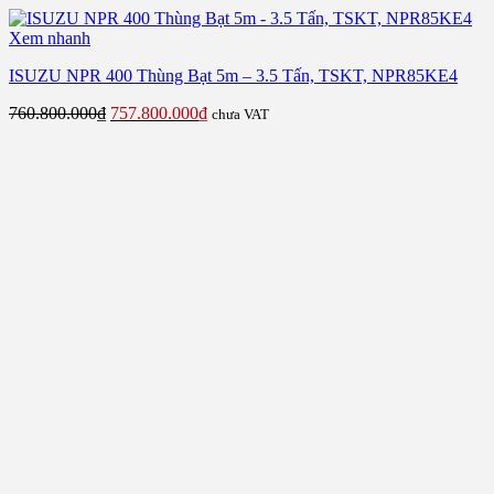
Xem nhanh
ISUZU NPR 400 Thùng Bạt 5m – 3.5 Tấn, TSKT, NPR85KE4
Giá
Giá
760.800.000
₫
757.800.000
₫
chưa VAT
gốc
hiện
là:
tại
760.800.000₫.
là:
757.800.000₫.