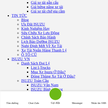
Giá xe tải gắn cẩu
Giá bửng nâng xe tải
Giá xe tải chở gia cầm
TIN TỨC
Blog
Ưu Đãi ISUZU
Kinh Nghiệm Hay
Sửa Chữa Xe Lưu Động
Chính Sách Bảo Hành
Lịch Bảo Dưỡng ISUZU
Nghị Định Mới Về Xe Tải
Xe Tải Ngân Hàng Thanh Lý
Ô TÔ CŨ
ISUZU VN
Danh Sách Đại Lý
List I-Trucks
Mua Xe Isuzu Ở Đâu?
Đóng Thùng Xe Tải Ở Đâu?
ISUZU Toàn Cầu
ISUZU Vân Nam
ISUZU Bình Dương
ISUZU TP. Hồ Chí Minh
Sơ đồ trang
Gọi điện
Tìm đường
Chat Zalo
Messenger
Nhắn tin SMS