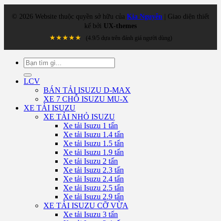
©
2026
Website thuộc quyền sở hữu của
Kia Nguyễn
| Giao diện thiết
kế bởi
UX-themes
★★★★★
(4.9/5 dựa trên đánh giá người dùng)
Tìm
kiếm:
LCV
BÁN TẢI ISUZU D-MAX
XE 7 CHỖ ISUZU MU-X
XE TẢI ISUZU
XE TẢI NHỎ ISUZU
Xe tải Isuzu 1 tấn
Xe tải Isuzu 1.4 tấn
Xe tải Isuzu 1.5 tấn
Xe tải Isuzu 1.9 tấn
Xe tải Isuzu 2 tấn
Xe tải Isuzu 2.3 tấn
Xe tải Isuzu 2.4 tấn
Xe tải Isuzu 2.5 tấn
Xe tải Isuzu 2.9 tấn
XE TẢI ISUZU CỠ VỪA
Xe tải Isuzu 3 tấn