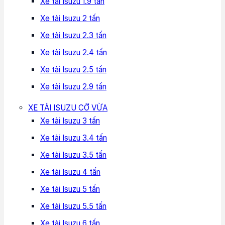
Xe tải Isuzu 1.9 tấn
là thứ mà chúng tôi cam kết đem đến dịch vụ tốt nhất
cho khách hàng.
Xe tải Isuzu 2 tấn
Xe tải Isuzu 2.3 tấn
Hi vọng những chia sẽ thông tin hữu ích trên đây sẽ
Xe tải Isuzu 2.4 tấn
giúp cho bạn lựa chọn được
đại lý xe tải Isuzu
phù hợp
để mua xe tải Isuzu 10 tấn đúng nhu cầu chở hàng của
Xe tải Isuzu 2.5 tấn
bạn.
Xe tải Isuzu 2.9 tấn
XE TẢI ISUZU CỠ VỪA
Xe tải Isuzu 3 tấn
Xe tải Isuzu 3.4 tấn
Xe tải Isuzu 3.5 tấn
Xe tải Isuzu 4 tấn
Xe tải Isuzu 5 tấn
Xe tải Isuzu 5.5 tấn
Xe tải Isuzu 6 tấn