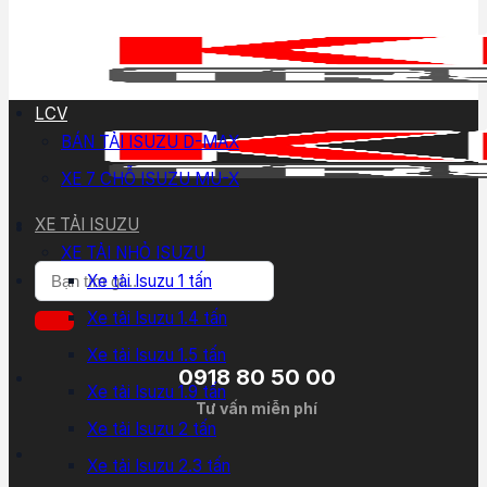
LCV
BÁN TẢI ISUZU D-MAX
XE 7 CHỖ ISUZU MU-X
XE TẢI ISUZU
XE TẢI NHỎ ISUZU
Tìm
Xe tải Isuzu 1 tấn
kiếm:
Xe tải Isuzu 1.4 tấn
Xe tải Isuzu 1.5 tấn
0918 80 50 00
Xe tải Isuzu 1.9 tấn
Tư vấn miễn phí
Xe tải Isuzu 2 tấn
Xe tải Isuzu 2.3 tấn