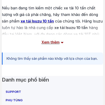
Nếu bạn đang tìm kiếm một chiếc xe tải 10 tấn chất
lượng với giá cả phải chăng, hãy tham khảo đến dòng
sản phẩm
xe tải Isuzu 10 tấn
của chúng tôi. Hãng Isuzu
luôn tự hào là nhà cung cấp
xe tải Isuzu 10 tấn
hàng
đầu tại Việt Nam, với đa dạng các dòng xe tải 10T phù
hợp với nhu cầu của khách hàng.
Xem thêm
Xe tải Isuzu
là sự lựa chọn hoàn hảo cho các doanh
nghiệp vận chuyển hàng hóa trung bình và lớn. Với khả
Không tìm thấy sản phẩm nào khớp với lựa chọn của bạn.
năng vận hành mạnh mẽ và hiệu suất tối ưu,
Isuzu 10
tấn thuộc top những dòng xe tải hạng nặng đáng mua
nhất góp phần tăng cao hiệu quả kinh tế vận tải hàng
Danh mục phổ biến
hóa trong những năm gần đây & ngày càng phát triển
hơn nữa.
SUPPORT
PHỤ TÙNG