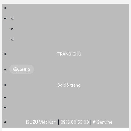
Skip
to
content
TRANG CHỦ
Lái thử
Sơ đồ trang
ISUZU Việt Nam
|
0918 80 50 00
|
#1Genuine