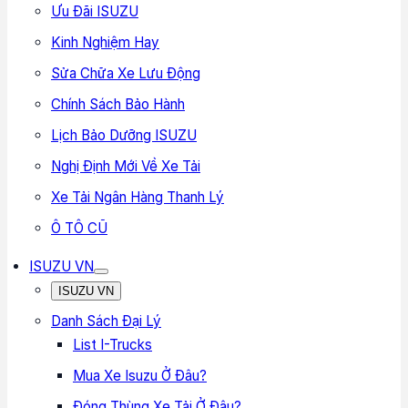
Ưu Đãi ISUZU
Kinh Nghiệm Hay
Sửa Chữa Xe Lưu Động
Chính Sách Bảo Hành
Lịch Bảo Dưỡng ISUZU
Nghị Định Mới Về Xe Tải
Xe Tải Ngân Hàng Thanh Lý
Ô TÔ CŨ
ISUZU VN
ISUZU VN
Danh Sách Đại Lý
List I-Trucks
Mua Xe Isuzu Ở Đâu?
Đóng Thùng Xe Tải Ở Đâu?