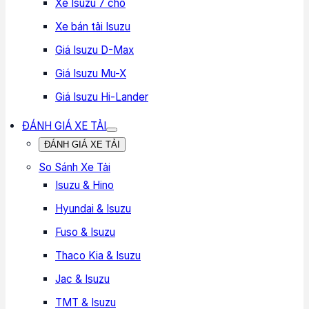
Xe Isuzu 7 chổ
Xe bán tải Isuzu
Giá Isuzu D-Max
Giá Isuzu Mu-X
Giá Isuzu Hi-Lander
ĐÁNH GIÁ XE TẢI
ĐÁNH GIÁ XE TẢI
So Sánh Xe Tải
Isuzu & Hino
Hyundai & Isuzu
Fuso & Isuzu
Thaco Kia & Isuzu
Jac & Isuzu
TMT & Isuzu