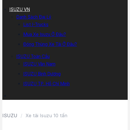
ISUZU VN
Danh Sách Đại Lý
List I-Trucks
Mua Xe Isuzu Ở Đâu?
Đóng Thùng Xe Tải Ở Đâu?
ISUZU Toàn Cầu
ISUZU Vân Nam
ISUZU Bình Dương
ISUZU TP. Hồ Chí Minh
ISUZU
/
Xe tải Isuzu 10 tấn