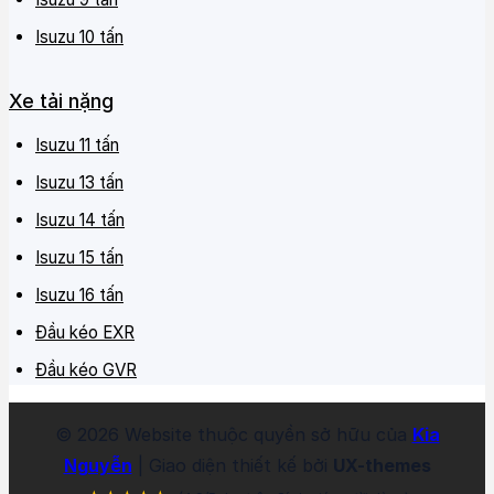
định đến giá trị tổng thể của sản phẩm
Isuzu 10 tấn
Loại thùng
Giá Xe tải Isuzu 10
Xe tải nặng
tấn
Isuzu 11 tấn
Isuzu 10 Tấn Thùng Lửng
1.807.800.000đ/xe
Isuzu 13 tấn
Isuzu 10 Tấn Thùng Mui bạt
1.834.800.000đ/xe
Isuzu 14 tấn
Isuzu 10 Tấn Thùng Kín
1.842.800.000đ/xe
Isuzu 15 tấn
Isuzu 16 tấn
Isuzu 10 Tấn Thùng Bảo Ôn
1.891.800.000đ/xe
Đầu kéo EXR
Isuzu 10 Tấn Thùng Mui Bạt Bửng
1.892.800.000đ/xe
Đầu kéo GVR
Nhôm
©
2026
Website thuộc quyền sở hữu của
Kia
Đại lý mua xe tải Isuzu 10 tấn chính hãng – Bảo
Nguyễn
| Giao diện thiết kế bởi
UX-themes
hành, giao hàng tận nơi, uy tín