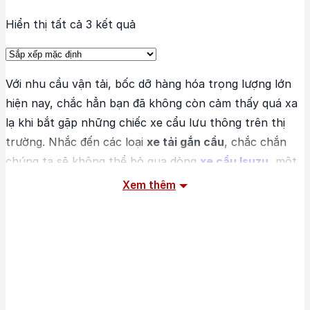
Hiển thị tất cả 3 kết quả
Với nhu cầu vận tải, bốc dỡ hàng hóa trọng lượng lớn
hiện nay, chắc hẳn bạn đã không còn cảm thấy quá xa
lạ khi bắt gặp những chiếc xe cẩu lưu thông trên thị
trường. Nhắc đến các loại
xe tải gắn cẩu
, chắc chắn
chúng ta sẽ không thể bỏ qua dòng
xe cẩu Isuzu
, một
loại xe vận tải nổi tiếng được sản xuất tại Nhật Bản.
Xem thêm
Hiện nay, hãng Isuzu đã và đang phân phối nhiều dòng
xe tải chuyên dùng
khác nhau như xe ben, xe ép rác và
trong đó có xe cẩu. Cụ thể,
xe tải Isuzu gắn cẩu
có
những đặc điểm gì, hãy cùng chúng tôi tìm hiểu ngay
thông qua những nội dung sau: