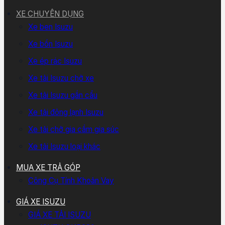
XE CHUYÊN DỤNG
Xe ben Isuzu
Xe bồn Isuzu
Xe ép rác Isuzu
Xe tải Isuzu chở xe
Xe tải Isuzu gắn cẩu
Xe tải đông lạnh Isuzu
Xe tải chở gia cầm gia súc
Xe tải Isuzu loại khác
MUA XE TRẢ GÓP
Công Cụ Tính Khoản Vay
GIÁ XE ISUZU
GIÁ XE TẢI ISUZU