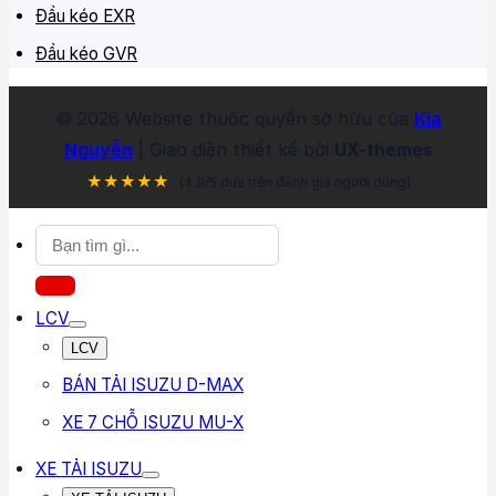
Đầu kéo EXR
Đầu kéo GVR
©
2026
Website thuộc quyền sở hữu của
Kia
Nguyễn
| Giao diện thiết kế bởi
UX-themes
★★★★★
(4.9/5 dựa trên đánh giá người dùng)
Tìm
kiếm:
LCV
LCV
BÁN TẢI ISUZU D-MAX
XE 7 CHỖ ISUZU MU-X
XE TẢI ISUZU