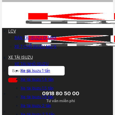
LCV
BÁN TẢI ISUZU D-MAX
XE 7 CHỖ ISUZU MU-X
XE TẢI ISUZU
XE TẢI NHỎ ISUZU
Tìm
Xe tải Isuzu 1 tấn
kiếm:
Xe tải Isuzu 1.4 tấn
Xe tải Isuzu 1.5 tấn
0918 80 50 00
Xe tải Isuzu 1.9 tấn
Tư vấn miễn phí
Xe tải Isuzu 2 tấn
Xe tải Isuzu 2.3 tấn