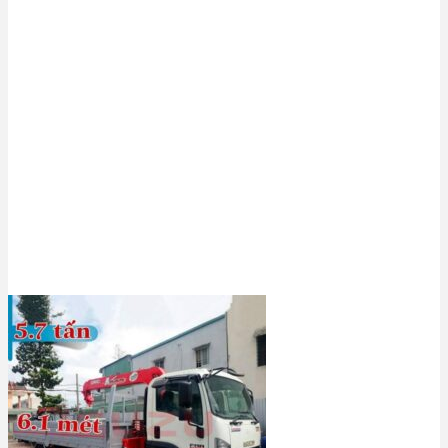
Đặc điểm tổng thể xe cẩu Isuzu & một
số thương hiệu cẩu tự hành phổ biến
Hiện nay, các nhà sản xuất đã chế tạo kết hợp nhiều
loại cần cẩu khác nhau với đặc điểm, năng lực vận hành
khác nhau nhằm đáp ứng nhu cầu của từng khách
hàng. Hiện nay, chủ yếu người ta thường sử dụng một
số loại cẩu tự hành cho dòng
xe tải Isuzu
như:
Cẩu Unic
là thương hiệu của dòng cẩu tư hành tốt
nhất được sản xuất trực tiếp từ Nhật Bản, Với thiết kế
thủy lực có thể nâng được tải trọng trung bình từ 3
đến 8 tấn. Đồng thời,
cẩu Tadano
cũng có một số đặc
điểm tương tự như Unic. Tuy nhiên,
giá của xe Isuzu
gắn cẩu Unic
cũng khá cao.