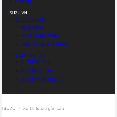
Ô TÔ CŨ
ISUZU VN
Danh Sách Đại Lý
List I-Trucks
Mua Xe Isuzu Ở Đâu?
Đóng Thùng Xe Tải Ở Đâu?
ISUZU Toàn Cầu
ISUZU Vân Nam
ISUZU Bình Dương
ISUZU TP. Hồ Chí Minh
ISUZU
/
Xe tải Isuzu gắn cẩu