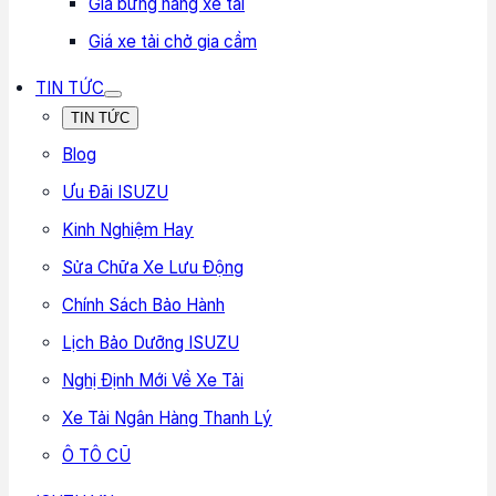
Giá bửng nâng xe tải
Giá xe tải chở gia cầm
TIN TỨC
TIN TỨC
Blog
Ưu Đãi ISUZU
Kinh Nghiệm Hay
Sửa Chữa Xe Lưu Động
Chính Sách Bảo Hành
Lịch Bảo Dưỡng ISUZU
Nghị Định Mới Về Xe Tải
Xe Tải Ngân Hàng Thanh Lý
Ô TÔ CŨ