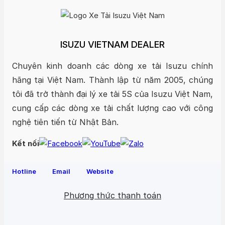
sẽ đem đến cho khách hàng những sản phẩm xe tốt
nhất và chính sách ưu đãi cao khi lựa chọn sản phẩm.
Ngoài các dòng
xe cẩu Isuzu
, chúng tôi còn đang cung
ISUZU VIETNAM DEALER
cấp rất nhiều loại xe tải chuyên dùng khác nhau như
xe
Chuyên kinh doanh các dòng xe tải Isuzu chính
tải đông lạnh
, xe ben, xe bồn, ép rác… Do đó, nếu yêu
hãng tại Việt Nam. Thành lập từ năm 2005, chúng
thích sản phẩm xe tải Isuzu nổi tiếng đến từ Nhật Bản,
tôi đã trở thành đại lý xe tải 5S của Isuzu Việt Nam,
hãy nhanh chóng liên hệ với chúng tôi để được tư vấn,
cung cấp các dòng xe tải chất lượng cao với công
hỗ trợ và báo giá xe lăn bánh trong thời gian sớm nhất
nghệ tiên tiến từ Nhật Bản.
nhé.
Kết nối
Hotline
Email
Website
Phương thức thanh toán