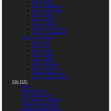
Giá xe tải Jac
Giá xe tải Daewoo
Giá xe tải Hyundai
Giá xe tải Kia
Giá xe tải TMT
Giá xe tải Fuso
Giá Xe Tải Isuzu VM
Giá Xe Tải Nissan UD
Giá xe chuyên dụng
Giá xe ben
Giá xe bồn
Giá xe ép rác
Giá xe chở xe
Giá xe cứu hộ
Giá xe đông lạnh
Giá xe tải gắn cẩu
Giá bửng nâng xe tải
Giá xe tải chở gia cầm
TIN TỨC
Blog
Ưu Đãi ISUZU
Kinh Nghiệm Hay
Sửa Chữa Xe Lưu Động
Chính Sách Bảo Hành
Lịch Bảo Dưỡng ISUZU