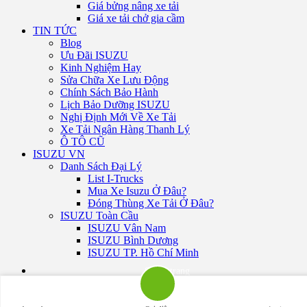
Giá bửng nâng xe tải
Giá xe tải chở gia cầm
TIN TỨC
Blog
Ưu Đãi ISUZU
Kinh Nghiệm Hay
Sửa Chữa Xe Lưu Động
Chính Sách Bảo Hành
Lịch Bảo Dưỡng ISUZU
Nghị Định Mới Về Xe Tải
Xe Tải Ngân Hàng Thanh Lý
Ô TÔ CŨ
ISUZU VN
Danh Sách Đại Lý
List I-Trucks
Mua Xe Isuzu Ở Đâu?
Đóng Thùng Xe Tải Ở Đâu?
ISUZU Toàn Cầu
ISUZU Vân Nam
ISUZU Bình Dương
ISUZU TP. Hồ Chí Minh
Sơ đồ trang