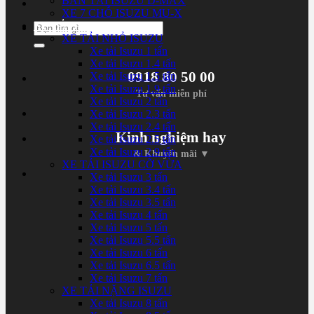
BÁN TẢI ISUZU D-MAX
XE 7 CHỖ ISUZU MU-X
XE TẢI ISUZU
Tìm
XE TẢI NHỎ ISUZU
kiếm:
Xe tải Isuzu 1 tấn
Xe tải Isuzu 1.4 tấn
0918 80 50 00
Xe tải Isuzu 1.5 tấn
Xe tải Isuzu 1.9 tấn
Tư vấn miễn phí
Xe tải Isuzu 2 tấn
Xe tải Isuzu 2.3 tấn
Xe tải Isuzu 2.4 tấn
Kinh nghiệm hay
Xe tải Isuzu 2.5 tấn
Xe tải Isuzu 2.9 tấn
& Khuyến mãi ▼
XE TẢI ISUZU CỠ VỪA
Xe tải Isuzu 3 tấn
Xe tải Isuzu 3.4 tấn
Xe tải Isuzu 3.5 tấn
Xe tải Isuzu 4 tấn
Xe tải Isuzu 5 tấn
Xe tải Isuzu 5.5 tấn
Xe tải Isuzu 6 tấn
Xe tải Isuzu 6.5 tấn
Xe tải Isuzu 7 tấn
XE TẢI NẶNG ISUZU
Xe tải Isuzu 8 tấn