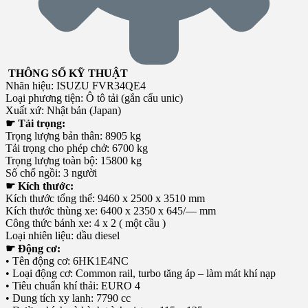
THÔNG SỐ KỸ THUẬT
Nhãn hiệu: ISUZU FVR34QE4
Loại phương tiện: Ô tô tải (gắn cẩu unic)
Xuất xứ: Nhật bản (Japan)
☛ Tải trọng:
Trọng lượng bản thân: 8905 kg
Tải trọng cho phép chở: 6700 kg
Trọng lượng toàn bộ: 15800 kg
Số chổ ngồi: 3 người
☛ Kích thước:
Kích thước tổng thể: 9460 x 2500 x 3510 mm
Kích thước thùng xe: 6400 x 2350 x 645/— mm
Công thức bánh xe: 4 x 2 ( một cầu )
Loại nhiên liệu: dầu diesel
☛ Động cơ:
• Tên động cơ: 6HK1E4NC
• Loại động cơ: Common rail, turbo tăng áp – làm mát khí nạp
• Tiêu chuẩn khí thải: EURO 4
• Dung tích xy lanh: 7790 cc