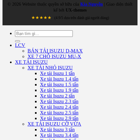
©
2026
Website thuộc quyền sở hữu của
Kia Nguyễn
| Giao diện thiết
kế bởi
UX-themes
★★★★★
(4.9/5 dựa trên đánh giá người dùng)
Tìm
kiếm:
LCV
BÁN TẢI ISUZU D-MAX
XE 7 CHỖ ISUZU MU-X
XE TẢI ISUZU
XE TẢI NHỎ ISUZU
Xe tải Isuzu 1 tấn
Xe tải Isuzu 1.4 tấn
Xe tải Isuzu 1.5 tấn
Xe tải Isuzu 1.9 tấn
Xe tải Isuzu 2 tấn
Xe tải Isuzu 2.3 tấn
Xe tải Isuzu 2.4 tấn
Xe tải Isuzu 2.5 tấn
Xe tải Isuzu 2.9 tấn
XE TẢI ISUZU CỠ VỪA
Xe tải Isuzu 3 tấn
Xe tải Isuzu 3.4 tấn