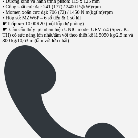
• Đường kính và hành trình piston: 115 x 125 mm
• Công suất cực đại: 241 (177) / 2400 Ps(kW)/rpm
• Momen xoắn cực đại: 706 (72) / 1450 N.m(kgf.m)/rpm
• Hộp số: MZW6P – 6 số tiến & 1 số lùi
☛ Lốp xe:
10.00R20 (một lốp dự phòng)
☛
Cần cẩu thủy lực nhãn hiệu UNIC model URV554 (Spec. K-
TH) có sức nâng lớn nhất/tầm với theo thiết kế là 5050 kg/2,5 m và
800 kg/10,63 m (tầm với lớn nhất)