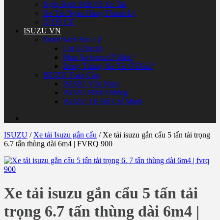
Nghị Định Mới Về Xe Tải
Xe Tải Ngân Hàng Thanh Lý
Ô TÔ CŨ
ISUZU VN
Danh Sách Đại Lý
List I-Trucks
Mua Xe Isuzu Ở Đâu?
Đóng Thùng Xe Tải Ở Đâu?
ISUZU Toàn Cầu
ISUZU Vân Nam
ISUZU Bình Dương
ISUZU TP. Hồ Chí Minh
ISUZU
/
Xe tải Isuzu gắn cẩu
/
Xe tải isuzu gắn cẩu 5 tấn tải trọng
6.7 tấn thùng dài 6m4 | FVRQ 900
Xe tải isuzu gắn cẩu 5 tấn tải
trọng 6.7 tấn thùng dài 6m4 |