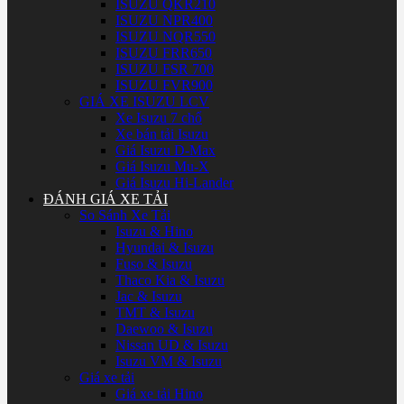
ISUZU QKR210
ISUZU NPR400
ISUZU NQR550
ISUZU FRR650
ISUZU FSR 700
ISUZU FVR900
GIÁ XE ISUZU LCV
Xe Isuzu 7 chổ
Xe bán tải Isuzu
Giá Isuzu D-Max
Giá Isuzu Mu-X
Giá Isuzu Hi-Lander
ĐÁNH GIÁ XE TẢI
So Sánh Xe Tải
Isuzu & Hino
Hyundai & Isuzu
Fuso & Isuzu
Thaco Kia & Isuzu
Jac & Isuzu
TMT & Isuzu
Daewoo & Isuzu
Nissan UD & Isuzu
Isuzu VM & Isuzu
Giá xe tải
Giá xe tải Hino