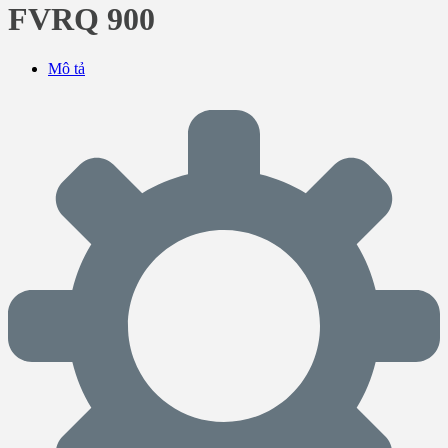
FVRQ 900
Mô tả