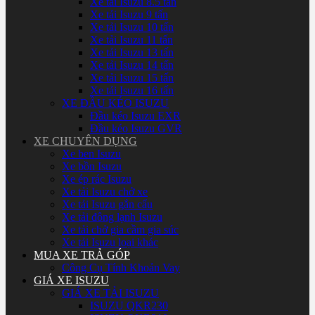
Xe tải Isuzu 8.5 tấn
Xe tải Isuzu 9 tấn
Xe tải Isuzu 10 tấn
Xe tải Isuzu 11 tấn
Xe tải Isuzu 13 tấn
Xe tải Isuzu 14 tấn
Xe tải Isuzu 15 tấn
Xe tải Isuzu 16 tấn
XE ĐẦU KÉO ISUZU
Đầu kéo Isuzu EXR
Đầu kéo Isuzu GVR
XE CHUYÊN DỤNG
Xe ben Isuzu
Xe bồn Isuzu
Xe ép rác Isuzu
Xe tải Isuzu chở xe
Xe tải Isuzu gắn cẩu
Xe tải đông lạnh Isuzu
Xe tải chở gia cầm gia súc
Xe tải Isuzu loại khác
MUA XE TRẢ GÓP
Công Cụ Tính Khoản Vay
GIÁ XE ISUZU
GIÁ XE TẢI ISUZU
ISUZU QKR230