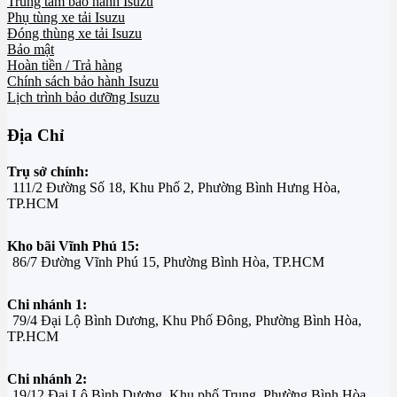
Trung tâm bảo hành Isuzu
Phụ tùng xe tải Isuzu
Đóng thùng xe tải Isuzu
Bảo mật
Hoàn tiền / Trả hàng
Chính sách bảo hành Isuzu
Lịch trình bảo dưỡng Isuzu
Địa Chỉ
Trụ sở chính:
111/2 Đường Số 18, Khu Phố 2, Phường Bình Hưng Hòa,
TP.HCM
Kho bãi Vĩnh Phú 15:
86/7 Đường Vĩnh Phú 15, Phường Bình Hòa, TP.HCM
Chi nhánh 1:
79/4 Đại Lộ Bình Dương, Khu Phố Đông, Phường Bình Hòa,
TP.HCM
Chi nhánh 2:
19/12 Đại Lộ Bình Dương, Khu phố Trung, Phường Bình Hòa,