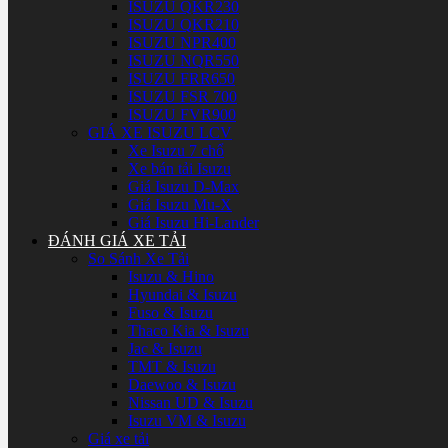
ISUZU QKR230
ISUZU QKR210
ISUZU NPR400
ISUZU NQR550
ISUZU FRR650
ISUZU FSR 700
ISUZU FVR900
GIÁ XE ISUZU LCV
Xe Isuzu 7 chổ
Xe bán tải Isuzu
Giá Isuzu D-Max
Giá Isuzu Mu-X
Giá Isuzu Hi-Lander
ĐÁNH GIÁ XE TẢI
So Sánh Xe Tải
Isuzu & Hino
Hyundai & Isuzu
Fuso & Isuzu
Thaco Kia & Isuzu
Jac & Isuzu
TMT & Isuzu
Daewoo & Isuzu
Nissan UD & Isuzu
Isuzu VM & Isuzu
Giá xe tải