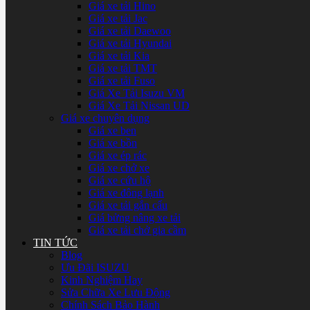
Giá xe tải Hino
Giá xe tải Jac
Giá xe tải Daewoo
Giá xe tải Hyundai
Giá xe tải Kia
Giá xe tải TMT
Giá xe tải Fuso
Giá Xe Tải Isuzu VM
Giá Xe Tải Nissan UD
Giá xe chuyên dụng
Giá xe ben
Giá xe bồn
Giá xe ép rác
Giá xe chở xe
Giá xe cứu hộ
Giá xe đông lạnh
Giá xe tải gắn cẩu
Giá bửng nâng xe tải
Giá xe tải chở gia cầm
TIN TỨC
Blog
Ưu Đãi ISUZU
Kinh Nghiệm Hay
Sửa Chữa Xe Lưu Động
Chính Sách Bảo Hành