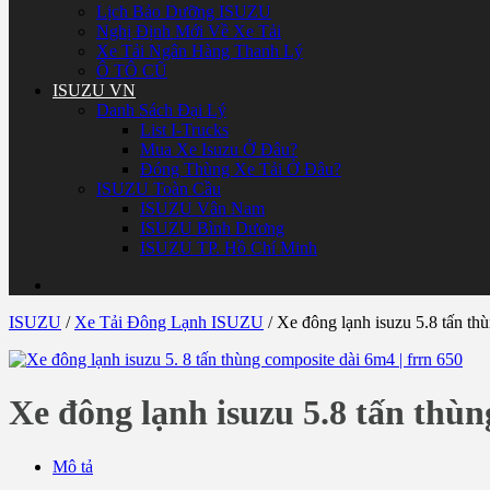
Lịch Bảo Dưỡng ISUZU
Nghị Định Mới Về Xe Tải
Xe Tải Ngân Hàng Thanh Lý
Ô TÔ CŨ
ISUZU VN
Danh Sách Đại Lý
List I-Trucks
Mua Xe Isuzu Ở Đâu?
Đóng Thùng Xe Tải Ở Đâu?
ISUZU Toàn Cầu
ISUZU Vân Nam
ISUZU Bình Dương
ISUZU TP. Hồ Chí Minh
ISUZU
/
Xe Tải Đông Lạnh ISUZU
/
Xe đông lạnh isuzu 5.8 tấn t
Xe đông lạnh isuzu 5.8 tấn thù
Mô tả