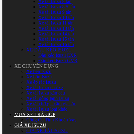
Xe tải Isuzu 8 tấn
Xe tải Isuzu 8.5 tấn
Xe tải Isuzu 9 tấn
Xe tải Isuzu 10 tấn
Xe tải Isuzu 11 tấn
Xe tải Isuzu 13 tấn
Xe tải Isuzu 14 tấn
Xe tải Isuzu 15 tấn
Xe tải Isuzu 16 tấn
XE ĐẦU KÉO ISUZU
Đầu kéo Isuzu EXR
Đầu kéo Isuzu GVR
XE CHUYÊN DỤNG
Xe ben Isuzu
Xe bồn Isuzu
Xe ép rác Isuzu
Xe tải Isuzu chở xe
Xe tải Isuzu gắn cẩu
Xe tải đông lạnh Isuzu
Xe tải chở gia cầm gia súc
Xe tải Isuzu loại khác
MUA XE TRẢ GÓP
Công Cụ Tính Khoản Vay
GIÁ XE ISUZU
GIÁ XE TẢI ISUZU