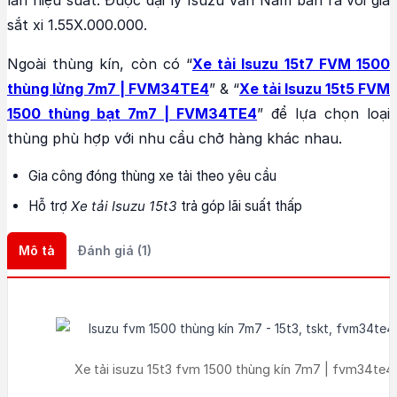
lẫn hiệu suất. Được đại lý Isuzu Vân Nam bán ra với giá
sắt xi 1.55X.000.000.
Ngoài thùng kín, còn có “
Xe tải Isuzu 15t7 FVM 1500
thùng lửng 7m7 | FVM34TE4
” & “
Xe tải Isuzu 15t5 FVM
1500 thùng bạt 7m7 | FVM34TE4
” để lựa chọn loại
thùng phù hợp với nhu cầu chở hàng khác nhau.
Gia công đóng thùng xe tải theo yêu cầu
Hỗ trợ
Xe tải Isuzu 15t3
trả góp lãi suất thấp
Mô tả
Đánh giá (1)
Xe tải isuzu 15t3 fvm 1500 thùng kín 7m7 | fvm34te4