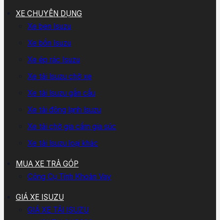
XE CHUYÊN DỤNG
Xe ben Isuzu
Xe bồn Isuzu
Xe ép rác Isuzu
Xe tải Isuzu chở xe
Xe tải Isuzu gắn cẩu
Xe tải đông lạnh Isuzu
Xe tải chở gia cầm gia súc
Xe tải Isuzu loại khác
MUA XE TRẢ GÓP
Công Cụ Tính Khoản Vay
GIÁ XE ISUZU
GIÁ XE TẢI ISUZU