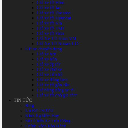
Giá xe tải Hino
Giá xe tải Jac
Giá xe tải Daewoo
Giá xe tải Hyundai
Giá xe tải Kia
Giá xe tải TMT
Giá xe tải Fuso
Giá Xe Tải Isuzu VM
Giá Xe Tải Nissan UD
Giá xe chuyên dụng
Giá xe ben
Giá xe bồn
Giá xe ép rác
Giá xe chở xe
Giá xe cứu hộ
Giá xe đông lạnh
Giá xe tải gắn cẩu
Giá bửng nâng xe tải
Giá xe tải chở gia cầm
TIN TỨC
Blog
Ưu Đãi ISUZU
Kinh Nghiệm Hay
Sửa Chữa Xe Lưu Động
Chính Sách Bảo Hành