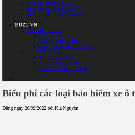
Lịch Bảo Dưỡng ISUZU
Nghị Định Mới Về Xe Tải
Xe Tải Ngân Hàng Thanh Lý
Ô TÔ CŨ
ISUZU VN
Danh Sách Đại Lý
List I-Trucks
Mua Xe Isuzu Ở Đâu?
Đóng Thùng Xe Tải Ở Đâu?
ISUZU Toàn Cầu
ISUZU Vân Nam
ISUZU Bình Dương
ISUZU TP. Hồ Chí Minh
Biểu phí các loại bảo hiểm xe ô 
Đăng ngày 26/09/2022 bởi Kia Nguyễn