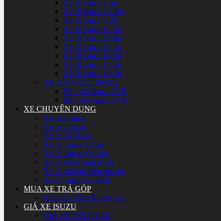
Xe tải Isuzu 8 tấn
Xe tải Isuzu 8.5 tấn
Xe tải Isuzu 9 tấn
Xe tải Isuzu 10 tấn
Xe tải Isuzu 11 tấn
Xe tải Isuzu 13 tấn
Xe tải Isuzu 14 tấn
Xe tải Isuzu 15 tấn
Xe tải Isuzu 16 tấn
XE ĐẦU KÉO ISUZU
Đầu kéo Isuzu EXR
Đầu kéo Isuzu GVR
XE CHUYÊN DỤNG
Xe ben Isuzu
Xe bồn Isuzu
Xe ép rác Isuzu
Xe tải Isuzu chở xe
Xe tải Isuzu gắn cẩu
Xe tải đông lạnh Isuzu
Xe tải chở gia cầm gia súc
Xe tải Isuzu loại khác
MUA XE TRẢ GÓP
Công Cụ Tính Khoản Vay
GIÁ XE ISUZU
GIÁ XE TẢI ISUZU