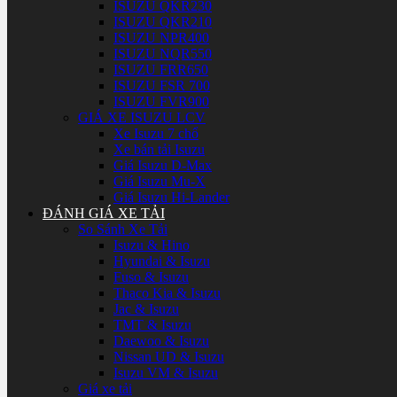
ISUZU QKR230
ISUZU QKR210
ISUZU NPR400
ISUZU NQR550
ISUZU FRR650
ISUZU FSR 700
ISUZU FVR900
GIÁ XE ISUZU LCV
Xe Isuzu 7 chổ
Xe bán tải Isuzu
Giá Isuzu D-Max
Giá Isuzu Mu-X
Giá Isuzu Hi-Lander
ĐÁNH GIÁ XE TẢI
So Sánh Xe Tải
Isuzu & Hino
Hyundai & Isuzu
Fuso & Isuzu
Thaco Kia & Isuzu
Jac & Isuzu
TMT & Isuzu
Daewoo & Isuzu
Nissan UD & Isuzu
Isuzu VM & Isuzu
Giá xe tải