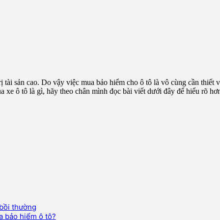
rị tài sản cao. Do vậy việc mua bảo hiểm cho ô tô là vô cùng cần thiết 
 xe ô tô là gì, hãy theo chân mình đọc bài viết dưới đây để hiểu rõ hơ
 bồi thường
a bảo hiểm ô tô?