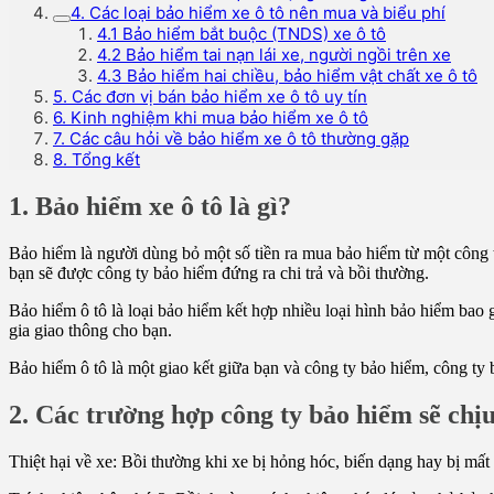
4. Các loại bảo hiểm xe ô tô nên mua và biểu phí
4.1 Bảo hiểm bắt buộc (TNDS) xe ô tô
4.2 Bảo hiểm tai nạn lái xe, người ngồi trên xe
4.3 Bảo hiểm hai chiều, bảo hiểm vật chất xe ô tô
5. Các đơn vị bán bảo hiểm xe ô tô uy tín
6. Kinh nghiệm khi mua bảo hiểm xe ô tô
7. Các câu hỏi về bảo hiểm xe ô tô thường gặp
8. Tổng kết
1. Bảo hiểm xe ô tô là gì?
Bảo hiểm là người dùng bỏ một số tiền ra mua bảo hiểm từ một công t
bạn sẽ được công ty bảo hiểm đứng ra chi trả và bồi thường.
Bảo hiểm ô tô là loại bảo hiểm kết hợp nhiều loại hình bảo hiểm bao g
gia giao thông cho bạn.
Bảo hiểm ô tô là một giao kết giữa bạn và công ty bảo hiểm, công ty
2. Các trường hợp công ty bảo hiểm sẽ chị
Thiệt hại về xe: Bồi thường khi xe bị hỏng hóc, biến dạng hay bị mất