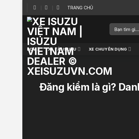
Skip
TRANG CHỦ
to
content
Tìm
kiếm:
LCV
XE TẢI ISUZU
XE CHUYÊN DỤNG
Đăng kiểm là gì? Dan