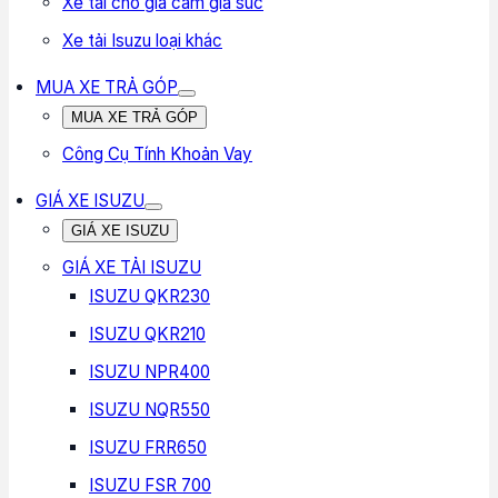
Xe tải chở gia cầm gia súc
Xe tải Isuzu loại khác
MUA XE TRẢ GÓP
MUA XE TRẢ GÓP
Công Cụ Tính Khoản Vay
GIÁ XE ISUZU
GIÁ XE ISUZU
GIÁ XE TẢI ISUZU
ISUZU QKR230
ISUZU QKR210
ISUZU NPR400
ISUZU NQR550
ISUZU FRR650
ISUZU FSR 700