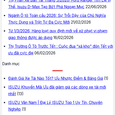
Thị Phần Xe Bán Tải Tháng 5/2026: Ford Ranger Tìm Lại Vị
Thế, Isuzu D-Max Tạo Bứt Phá Ngoạn Mục
22/06/2026
Ngành Ô tô Toàn cầu 2026: Sự Trỗi Dậy của Chủ Nghĩa
Thực Dụng và Trật Tự Đa Cực Mới
21/02/2026
Từ 1/3/2026: Hàng loạt quy định mới về xử phạt vi phạm
giao thông được áp dụng
16/02/2026
Thị Trường Ô Tô Trước Tết : Cuộc đua “xả kho” đón Tết với
ưu đãi cực đại
06/02/2026
Danh mục
Đánh Giá Xe Tải Nào Tốt? Ưu Nhược Điểm & Bảng Giá
(1)
ISUZU Khuyến Mãi Ưu đãi giảm giá các dòng xe tải mới
nhất
(13)
ISUZU Vân Nam | Đại Lý ISUZU Top 1 Uy Tín, Chuyên
Nghiệp
(1)