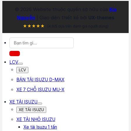
©
2026
Website thuộc quyền sở hữu của
Kia
Nguyễn
| Giao diện thiết kế bởi
UX-themes
★★★★★
(4.9/5 dựa trên đánh giá người dùng)
Tìm
kiếm:
LCV
LCV
BÁN TẢI ISUZU D-MAX
XE 7 CHỖ ISUZU MU-X
XE TẢI ISUZU
XE TẢI ISUZU
XE TẢI NHỎ ISUZU
Xe tải Isuzu 1 tấn