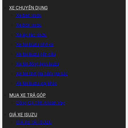
XE CHUYÊN DỤNG
Xe ben Isuzu
Xe bồn Isuzu
Xe ép rác Isuzu
Xe tải Isuzu chở xe
Xe tải Isuzu gắn cẩu
Xe tải đông lạnh Isuzu
Xe tải chở gia cầm gia súc
Xe tải Isuzu loại khác
MUA XE TRẢ GÓP
Công Cụ Tính Khoản Vay
GIÁ XE ISUZU
GIÁ XE TẢI ISUZU