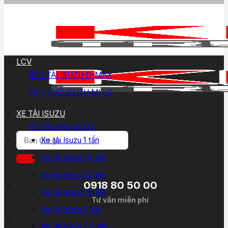
LCV
BÁN TẢI ISUZU D-MAX
XE 7 CHỖ ISUZU MU-X
XE TẢI ISUZU
XE TẢI NHỎ ISUZU
Tìm
Xe tải Isuzu 1 tấn
kiếm:
Xe tải Isuzu 1.4 tấn
Xe tải Isuzu 1.5 tấn
0918 80 50 00
Xe tải Isuzu 1.9 tấn
Tư vấn miễn phí
Xe tải Isuzu 2 tấn
Xe tải Isuzu 2.3 tấn