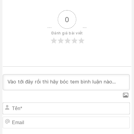
0
Đánh giá bài viết
T
Em