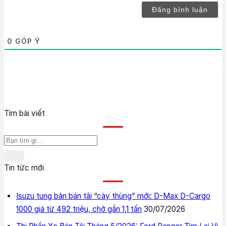
0
GÓP Ý
Tìm bài viết
Tin tức mới
Isuzu tung bản bán tải “cày thùng” mới: D-Max D-Cargo
1000 giá từ 492 triệu, chở gần 1,1 tấn
30/07/2026