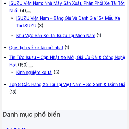
ISUZU Việt Nam: Nhà Máy Sản Xuất, Phân Phối Xe Tải Tốt
Nhất
(4)
ISUZU Việt Nam – Bảng Giá Và Đánh Giá 15+ Mẫu Xe
Tải ISUZU
(3)
Khu Vực Bán Xe Tải Isuzu Tại Miền Nam
(1)
Quy định về xe tải mới nhất
(1)
Tin Tức Isuzu – Cập Nhật Xe Mới, Giá Ưu Đãi & Công Nghệ
Hot
(150)
Kinh nghiệm xe tải
(5)
Top 8 Các Hãng Xe Tải Tại Việt Nam – So Sánh & Đánh Giá
(18)
Danh mục phổ biến
SUPPORT