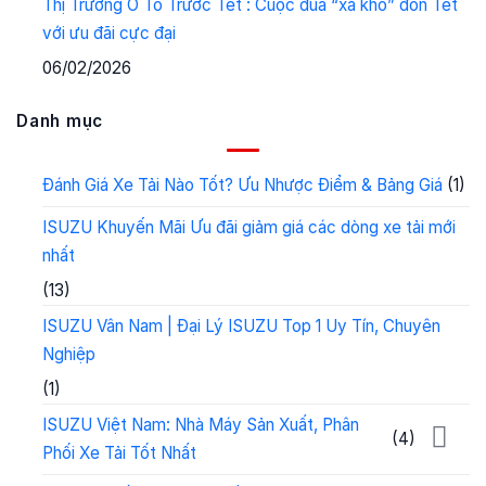
Thị Trường Ô Tô Trước Tết : Cuộc đua “xả kho” đón Tết
với ưu đãi cực đại
06/02/2026
Danh mục
Đánh Giá Xe Tải Nào Tốt? Ưu Nhược Điểm & Bảng Giá
(1)
ISUZU Khuyến Mãi Ưu đãi giảm giá các dòng xe tải mới
nhất
(13)
ISUZU Vân Nam | Đại Lý ISUZU Top 1 Uy Tín, Chuyên
Nghiệp
(1)
ISUZU Việt Nam: Nhà Máy Sản Xuất, Phân
(4)
Phối Xe Tải Tốt Nhất