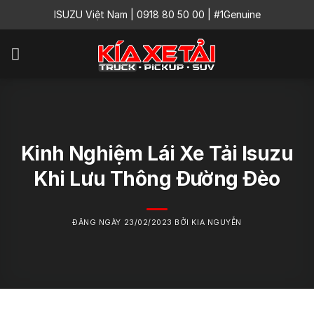
Skip
ISUZU Việt Nam
|
0918 80 50 00
|
#1Genuine
to
content
Kinh Nghiệm Lái Xe Tải Isuzu
Khi Lưu Thông Đường Đèo
ĐĂNG NGÀY 23/02/2023 BỞI KIA NGUYỄN