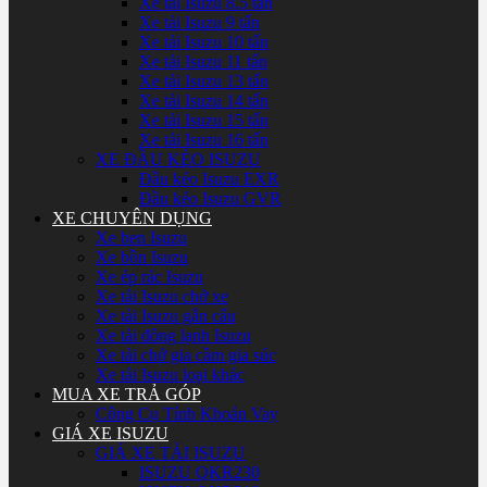
Xe tải Isuzu 8.5 tấn
Xe tải Isuzu 9 tấn
Xe tải Isuzu 10 tấn
Xe tải Isuzu 11 tấn
Xe tải Isuzu 13 tấn
Xe tải Isuzu 14 tấn
Xe tải Isuzu 15 tấn
Xe tải Isuzu 16 tấn
XE ĐẦU KÉO ISUZU
Đầu kéo Isuzu EXR
Đầu kéo Isuzu GVR
XE CHUYÊN DỤNG
Xe ben Isuzu
Xe bồn Isuzu
Xe ép rác Isuzu
Xe tải Isuzu chở xe
Xe tải Isuzu gắn cẩu
Xe tải đông lạnh Isuzu
Xe tải chở gia cầm gia súc
Xe tải Isuzu loại khác
MUA XE TRẢ GÓP
Công Cụ Tính Khoản Vay
GIÁ XE ISUZU
GIÁ XE TẢI ISUZU
ISUZU QKR230