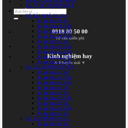
BÁN TẢI ISUZU D-MAX
XE 7 CHỖ ISUZU MU-X
XE TẢI ISUZU
Tìm
XE TẢI NHỎ ISUZU
kiếm:
Xe tải Isuzu 1 tấn
Xe tải Isuzu 1.4 tấn
0918 80 50 00
Xe tải Isuzu 1.5 tấn
Xe tải Isuzu 1.9 tấn
Tư vấn miễn phí
Xe tải Isuzu 2 tấn
Xe tải Isuzu 2.3 tấn
Xe tải Isuzu 2.4 tấn
Kinh nghiệm hay
Xe tải Isuzu 2.5 tấn
Xe tải Isuzu 2.9 tấn
& Khuyến mãi ▼
XE TẢI ISUZU CỠ VỪA
Xe tải Isuzu 3 tấn
Xe tải Isuzu 3.4 tấn
Xe tải Isuzu 3.5 tấn
Xe tải Isuzu 4 tấn
Xe tải Isuzu 5 tấn
Xe tải Isuzu 5.5 tấn
Xe tải Isuzu 6 tấn
Xe tải Isuzu 6.5 tấn
Xe tải Isuzu 7 tấn
XE TẢI NẶNG ISUZU
Xe tải Isuzu 8 tấn