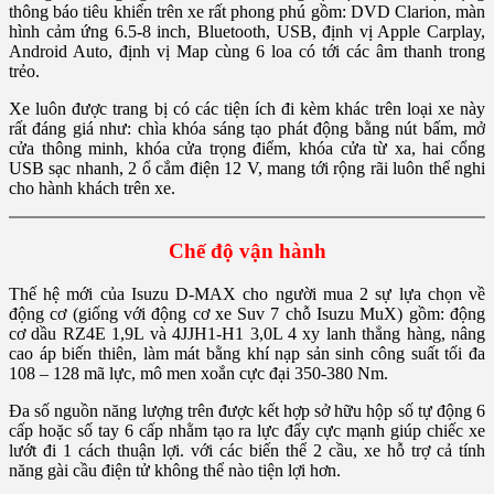
thông báo tiêu khiển trên xe rất phong phú gồm: DVD Clarion, màn
hình cảm ứng 6.5-8 inch, Bluetooth, USB, định vị Apple Carplay,
Android Auto, định vị Map cùng 6 loa có tới các âm thanh trong
trẻo.
Xe luôn được trang bị có các tiện ích đi kèm khác trên loại xe này
rất đáng giá như: chìa khóa sáng tạo phát động bằng nút bấm, mở
cửa thông minh, khóa cửa trọng điểm, khóa cửa từ xa, hai cổng
USB sạc nhanh, 2 ổ cắm điện 12 V, mang tới rộng rãi luôn thể nghi
cho hành khách trên xe.
Chế độ vận hành
Thế hệ mới của Isuzu D-MAX cho người mua 2 sự lựa chọn về
động cơ (giống với động cơ xe Suv 7 chỗ Isuzu MuX) gồm: động
cơ dầu RZ4E 1,9L và 4JJH1-H1 3,0L 4 xy lanh thẳng hàng, nâng
cao áp biến thiên, làm mát bằng khí nạp sản sinh công suất tối đa
108 – 128 mã lực, mô men xoắn cực đại 350-380 Nm.
Đa số nguồn năng lượng trên được kết hợp sở hữu hộp số tự động 6
cấp hoặc số tay 6 cấp nhằm tạo ra lực đẩy cực mạnh giúp chiếc xe
lướt đi 1 cách thuận lợi. với các biến thể 2 cầu, xe hỗ trợ cả tính
năng gài cầu điện tử không thể nào tiện lợi hơn.