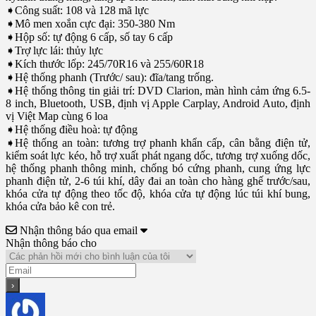
➧Công suất: 108 và 128 mã lực
➧Mô men xoắn cực đại: 350-380 Nm
➧Hộp số: tự động 6 cấp, số tay 6 cấp
➧Trợ lực lái: thủy lực
➧Kích thước lốp: 245/70R16 và 255/60R18
➧Hệ thống phanh (Trước/ sau): đĩa/tang trống.
➧Hệ thống thông tin giải trí: DVD Clarion, màn hình cảm ứng 6.5-
8 inch, Bluetooth, USB, định vị Apple Carplay, Android Auto, định
vị Việt Map cùng 6 loa
➧Hệ thống điều hoà: tự động
➧Hệ thống an toàn: tương trợ phanh khẩn cấp, cân bằng điện tử,
kiểm soát lực kéo, hỗ trợ xuất phát ngang dốc, tương trợ xuống dốc,
hệ thống phanh thông minh, chống bó cứng phanh, cung ứng lực
phanh điện tử, 2-6 túi khí, dây đai an toàn cho hàng ghế trước/sau,
khóa cửa tự động theo tốc độ, khóa cửa tự động lúc túi khí bung,
khóa cửa bảo kê con trẻ.
Nhận thông báo qua email
Nhận thông báo cho