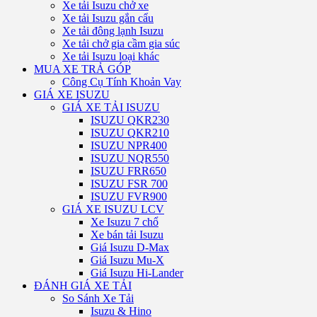
Xe tải Isuzu chở xe
Xe tải Isuzu gắn cẩu
Xe tải đông lạnh Isuzu
Xe tải chở gia cầm gia súc
Xe tải Isuzu loại khác
MUA XE TRẢ GÓP
Công Cụ Tính Khoản Vay
GIÁ XE ISUZU
GIÁ XE TẢI ISUZU
ISUZU QKR230
ISUZU QKR210
ISUZU NPR400
ISUZU NQR550
ISUZU FRR650
ISUZU FSR 700
ISUZU FVR900
GIÁ XE ISUZU LCV
Xe Isuzu 7 chổ
Xe bán tải Isuzu
Giá Isuzu D-Max
Giá Isuzu Mu-X
Giá Isuzu Hi-Lander
ĐÁNH GIÁ XE TẢI
So Sánh Xe Tải
Isuzu & Hino