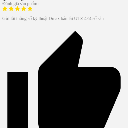
Đánh giá sản phẩm :
Gửi tôi thông số kỹ thuật Dmax bán tải UTZ 4×4 số sàn