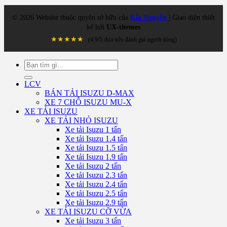
©
2026
Website thuộc quyền sở hữu của
Kia Nguyễn
| Giao diện thiết
kế bởi
UX-themes
★★★★★
(4.9/5 dựa trên đánh giá người dùng)
Tìm
kiếm:
LCV
BÁN TẢI ISUZU D-MAX
XE 7 CHỖ ISUZU MU-X
XE TẢI ISUZU
XE TẢI NHỎ ISUZU
Xe tải Isuzu 1 tấn
Xe tải Isuzu 1.4 tấn
Xe tải Isuzu 1.5 tấn
Xe tải Isuzu 1.9 tấn
Xe tải Isuzu 2 tấn
Xe tải Isuzu 2.3 tấn
Xe tải Isuzu 2.4 tấn
Xe tải Isuzu 2.5 tấn
Xe tải Isuzu 2.9 tấn
XE TẢI ISUZU CỠ VỪA
Xe tải Isuzu 3 tấn