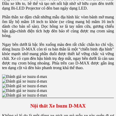
Đầu xe lớn to, bề thế và tạo nét nổi bật nhờ sở hữu cụm đèn trước
dạng Bi-LED Projector có đèn ban ngày dạng LED.
Phần thân xe đậm chất những mẫu địa hình lúc vòm bánh mở mang
ôm lấy bộ mâm 18 inch to khỏe (xe cũng mang bộ mâm 16 inch
dành cho bản số sàn). Dọc hông xe là tay nắm cửa, gương chiếu
hậu gập-chỉnh điện tích hợp đèn báo rẽ cùng được mạ crom sáng
bóng.
Ngay bên dưới là bậc lên xuống màu đen rất chắc chắn ko chỉ vậy,
dòng Isuzu D-MAX còn tỏ ra bản thân là một “chiến binh địa hình”
khỏe mạnh nhờ mang phần đuôi được thiết kế vững chắc và vững
chãi. Xe có cụm đèn hậu hình trụ đẹp mắt, ngay bên dưới là cản sau
được mạ crom bóng nhoáng. Phía trên cao D-MAX được gắn ăng
ten dạng cột và đèn báo phanh trong khá thể thao.
Nội thất Xe Isuzu D-MAX
Không vì lý do là một dòng xe pick-up mà mẫu xe này quên đi sự