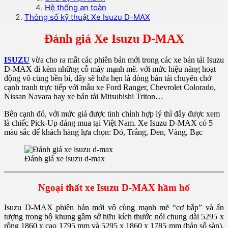
Hệ thống an toàn
Thông số kỹ thuật Xe Isuzu D-MAX
Đánh giá Xe Isuzu D-MAX
ISUZU
vừa cho ra mắt các phiên bản mới trong các xe bán tải Isuzu
D-MAX đi kèm những cỗ máy mạnh mẽ. với mức hiệu năng hoạt
động vô cùng bền bỉ, đây sẽ hứa hẹn là dòng bán tải chuyên chở
cạnh tranh trực tiếp với mẫu xe Ford Ranger, Chevrolet Colorado,
Nissan Navara hay xe bán tải Mitsubishi Triton…
Bên cạnh đó, với mức giá được tinh chỉnh hợp lý thì đây được xem
là chiếc Pick-Up đáng mua tại Việt Nam. Xe Isuzu D-MAX có 5
màu sắc để khách hàng lựa chọn: Đỏ, Trắng, Đen, Vàng, Bạc
Đánh giá xe isuzu d-max
Ngoại thất xe Isuzu D-MAX hầm hố
Isuzu D-MAX phiên bản mới vô cùng mạnh mẽ “cơ bắp” và ấn
tượng trong bộ khung gầm sở hữu kích thước nói chung dài 5295 x
rộng 1860 x cao 1795 mm và 5295 x 1860 x 1785 mm (bản số sàn).