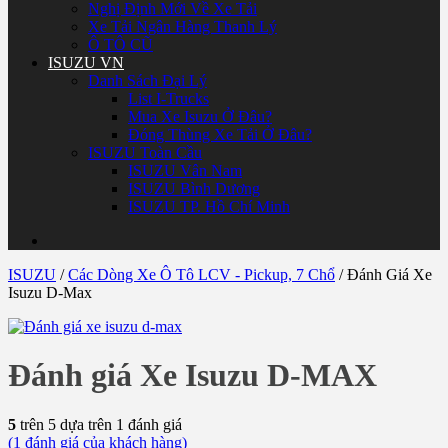
Nghị Định Mới Về Xe Tải
Xe Tải Ngân Hàng Thanh Lý
Ô TÔ CŨ
ISUZU VN
Danh Sách Đại Lý
List I-Trucks
Mua Xe Isuzu Ở Đâu?
Đóng Thùng Xe Tải Ở Đâu?
ISUZU Toàn Cầu
ISUZU Vân Nam
ISUZU Bình Dương
ISUZU TP. Hồ Chí Minh
ISUZU
/
Các Dòng Xe Ô Tô LCV - Pickup, 7 Chổ
/
Đánh Giá Xe
Isuzu D-Max
Đánh giá Xe Isuzu D-MAX
5
trên 5 dựa trên
1
đánh giá
(
1
đánh giá của khách hàng)