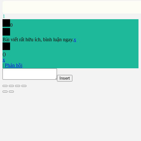
1
0
Bài viết rất hữu ích, bình luận ngay.
x
(
)
x
|
Phản hồi
Insert