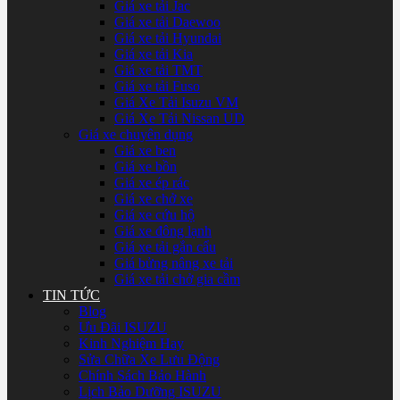
Giá xe tải Jac
Giá xe tải Daewoo
Giá xe tải Hyundai
Giá xe tải Kia
Giá xe tải TMT
Giá xe tải Fuso
Giá Xe Tải Isuzu VM
Giá Xe Tải Nissan UD
Giá xe chuyên dụng
Giá xe ben
Giá xe bồn
Giá xe ép rác
Giá xe chở xe
Giá xe cứu hộ
Giá xe đông lạnh
Giá xe tải gắn cẩu
Giá bửng nâng xe tải
Giá xe tải chở gia cầm
TIN TỨC
Blog
Ưu Đãi ISUZU
Kinh Nghiệm Hay
Sửa Chữa Xe Lưu Động
Chính Sách Bảo Hành
Lịch Bảo Dưỡng ISUZU