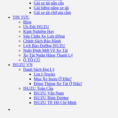
Giá xe tải gắn cẩu
Giá bửng nâng xe tải
Giá xe tải chở gia cầm
TIN TỨC
Blog
Ưu Đãi ISUZU
Kinh Nghiệm Hay
Sửa Chữa Xe Lưu Động
Chính Sách Bảo Hành
Lịch Bảo Dưỡng ISUZU
Nghị Định Mới Về Xe Tải
Xe Tải Ngân Hàng Thanh Lý
Ô TÔ CŨ
ISUZU VN
Danh Sách Đại Lý
List I-Trucks
Mua Xe Isuzu Ở Đâu?
Đóng Thùng Xe Tải Ở Đâu?
ISUZU Toàn Cầu
ISUZU Vân Nam
ISUZU Bình Dương
ISUZU TP. Hồ Chí Minh
Sơ đồ trang