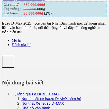
Giá chỉ từ:
830.000.000
₫
Thị trường:
850.000.000
₫
Tiết kiệm:
(2%)
20.000.000
₫
Isuzu D-Max 2025 – Xe bán tải Nhật Bản mạnh mẽ, tiết kiệm nhiên
liệu, vận hành ổn định, nội thất rộng rãi và đầy đủ công nghệ an
toàn hiện đại.
Mô tả
Đánh giá (1)
Nội dung bài viết
Đánh giá Xe Isuzu D-MAX
Ngoại thất xe Isuzu D-MAX hầm hố
Nội thất Xe Isuzu D-MAX
Chế độ vận hành