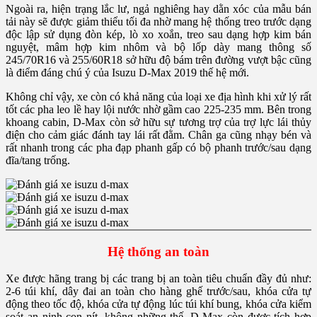
Ngoài ra, hiện trạng lắc lư, ngả nghiêng hay dằn xóc của mẫu bán
tải này sẽ được giảm thiểu tối đa nhờ mang hệ thống treo trước dạng
độc lập sử dụng đòn kép, lò xo xoắn, treo sau dạng hợp kim bán
nguyệt, mâm hợp kim nhôm và bộ lốp dày mang thông số
245/70R16 và 255/60R18 sở hữu độ bám trên đường vượt bậc cũng
là điểm đáng chú ý của Isuzu D-Max 2019 thế hệ mới.
Không chỉ vậy, xe còn có khả năng của loại xe địa hình khi xử lý rất
tốt các pha leo lề hay lội nước nhờ gầm cao 225-235 mm. Bên trong
khoang cabin, D-Max còn sở hữu sự tương trợ của trợ lực lái thủy
điện cho cảm giác đánh tay lái rất đằm. Chân ga cũng nhạy bén và
rất nhanh trong các pha đạp phanh gấp có bộ phanh trước/sau dạng
đĩa/tang trống.
Hệ thống an toàn
Xe được hãng trang bị các trang bị an toàn tiêu chuẩn đầy đủ như:
2-6 túi khí, dây đai an toàn cho hàng ghế trước/sau, khóa cửa tự
động theo tốc độ, khóa cửa tự động lúc túi khí bung, khóa cửa kiểm
soát an ninh con nít. không những thế, D-Max còn được tích hợp