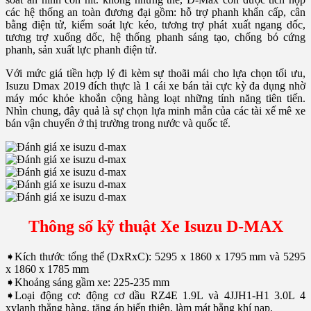
các hệ thống an toàn đương đại gồm: hỗ trợ phanh khẩn cấp, cân
bằng điện tử, kiểm soát lực kéo, tương trợ phát xuất ngang dốc,
tương trợ xuống dốc, hệ thống phanh sáng tạo, chống bó cứng
phanh, sản xuất lực phanh điện tử.
Với mức giá tiền hợp lý đi kèm sự thoãi mái cho lựa chọn tối ưu,
Isuzu Dmax 2019 đích thực là 1 cái xe bán tải cực kỳ đa dụng nhờ
máy móc khỏe khoắn cộng hàng loạt những tính năng tiên tiến.
Nhìn chung, đây quả là sự chọn lựa minh mẫn của các tài xế mê xe
bán vận chuyển ở thị trường trong nước và quốc tế.
Thông số kỹ thuật Xe Isuzu D-MAX
➧Kích thước tổng thể (DxRxC): 5295 x 1860 x 1795 mm và 5295
x 1860 x 1785 mm
➧Khoảng sáng gầm xe: 225-235 mm
➧Loại động cơ: động cơ dầu RZ4E 1.9L và 4JJH1-H1 3.0L 4
xylanh thẳng hàng, tăng áp biến thiên, làm mát bằng khí nạp.