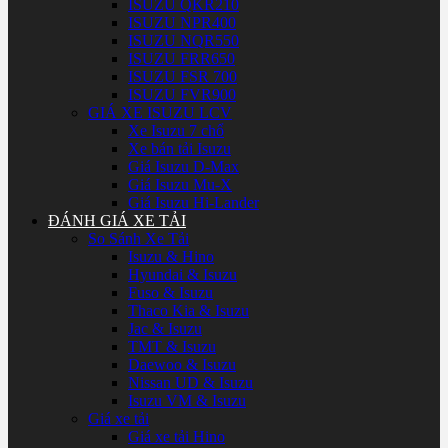
ISUZU QKR210
ISUZU NPR400
ISUZU NQR550
ISUZU FRR650
ISUZU FSR 700
ISUZU FVR900
GIÁ XE ISUZU LCV
Xe Isuzu 7 chổ
Xe bán tải Isuzu
Giá Isuzu D-Max
Giá Isuzu Mu-X
Giá Isuzu Hi-Lander
ĐÁNH GIÁ XE TẢI
So Sánh Xe Tải
Isuzu & Hino
Hyundai & Isuzu
Fuso & Isuzu
Thaco Kia & Isuzu
Jac & Isuzu
TMT & Isuzu
Daewoo & Isuzu
Nissan UD & Isuzu
Isuzu VM & Isuzu
Giá xe tải
Giá xe tải Hino