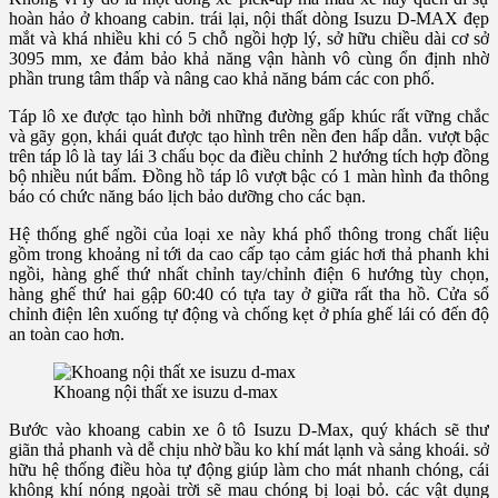
hoàn hảo ở khoang cabin. trái lại, nội thất dòng Isuzu D-MAX đẹp
mắt và khá nhiều khi có 5 chỗ ngồi hợp lý, sở hữu chiều dài cơ sở
3095 mm, xe đảm bảo khả năng vận hành vô cùng ổn định nhờ
phần trung tâm thấp và nâng cao khả năng bám các con phố.
Táp lô xe được tạo hình bởi những đường gấp khúc rất vững chắc
và gãy gọn, khái quát được tạo hình trên nền đen hấp dẫn. vượt bậc
trên táp lô là tay lái 3 chấu bọc da điều chỉnh 2 hướng tích hợp đồng
bộ nhiều nút bấm. Đồng hồ táp lô vượt bậc có 1 màn hình đa thông
báo có chức năng báo lịch bảo dưỡng cho các bạn.
Hệ thống ghế ngồi của loại xe này khá phổ thông trong chất liệu
gồm trong khoảng nỉ tới da cao cấp tạo cảm giác hơi thả phanh khi
ngồi, hàng ghế thứ nhất chỉnh tay/chỉnh điện 6 hướng tùy chọn,
hàng ghế thứ hai gập 60:40 có tựa tay ở giữa rất tha hồ. Cửa sổ
chỉnh điện lên xuống tự động và chống kẹt ở phía ghế lái có đến độ
an toàn cao hơn.
Khoang nội thất xe isuzu d-max
Bước vào khoang cabin xe ô tô Isuzu D-Max, quý khách sẽ thư
giãn thả phanh và dễ chịu nhờ bầu ko khí mát lạnh và sảng khoái. sở
hữu hệ thống điều hòa tự động giúp làm cho mát nhanh chóng, cái
không khí nóng ngoài trời sẽ mau chóng bị loại bỏ. các vật dụng