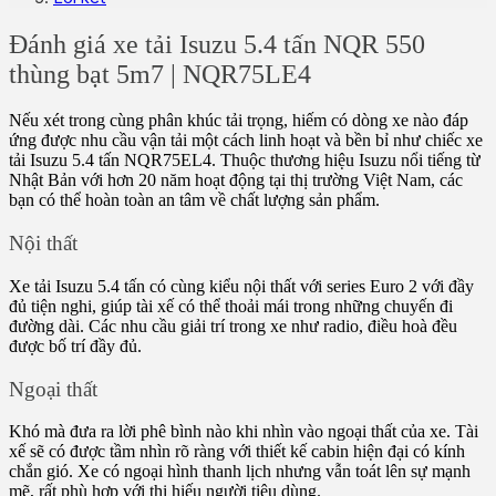
Đánh giá xe tải Isuzu 5.4 tấn NQR 550
thùng bạt 5m7 | NQR75LE4
Nếu xét trong cùng phân khúc tải trọng, hiếm có dòng xe nào đáp
ứng được nhu cầu vận tải một cách linh hoạt và bền bỉ như chiếc xe
tải Isuzu 5.4 tấn NQR75EL4. Thuộc thương hiệu Isuzu nổi tiếng từ
Nhật Bản với hơn 20 năm hoạt động tại thị trường Việt Nam, các
bạn có thể hoàn toàn an tâm về chất lượng sản phẩm.
Nội thất
Xe tải Isuzu 5.4 tấn có cùng kiểu nội thất với series Euro 2 với đầy
đủ tiện nghi, giúp tài xế có thể thoải mái trong những chuyến đi
đường dài. Các nhu cầu giải trí trong xe như radio, điều hoà đều
được bố trí đầy đủ.
Ngoại thất
Khó mà đưa ra lời phê bình nào khi nhìn vào ngoại thất của xe. Tài
xế sẽ có được tầm nhìn rõ ràng với thiết kế cabin hiện đại có kính
chắn gió. Xe có ngoại hình thanh lịch nhưng vẫn toát lên sự mạnh
mẽ, rất phù hợp với thị hiếu người tiêu dùng.