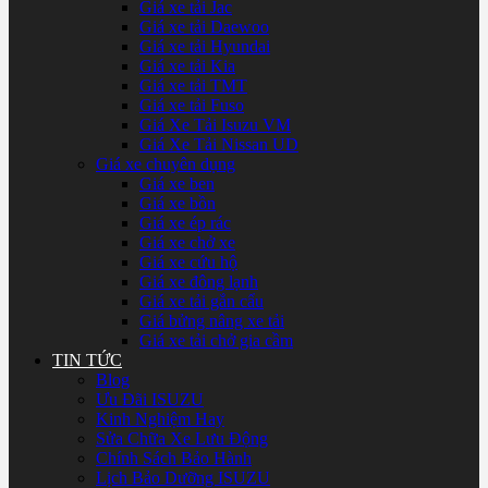
Giá xe tải Jac
Giá xe tải Daewoo
Giá xe tải Hyundai
Giá xe tải Kia
Giá xe tải TMT
Giá xe tải Fuso
Giá Xe Tải Isuzu VM
Giá Xe Tải Nissan UD
Giá xe chuyên dụng
Giá xe ben
Giá xe bồn
Giá xe ép rác
Giá xe chở xe
Giá xe cứu hộ
Giá xe đông lạnh
Giá xe tải gắn cẩu
Giá bửng nâng xe tải
Giá xe tải chở gia cầm
TIN TỨC
Blog
Ưu Đãi ISUZU
Kinh Nghiệm Hay
Sửa Chữa Xe Lưu Động
Chính Sách Bảo Hành
Lịch Bảo Dưỡng ISUZU