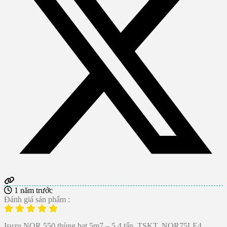
1 năm trước
Đánh giá sản phẩm :
Isuzu NQR 550 thùng bạt 5m7 – 5.4 tấn, TSKT, NQR75LE4