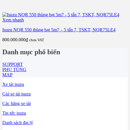
Xem nhanh
Isuzu NQR 550 thùng bạt 5m7 – 5 tấn 7, TSKT, NQR75LE4
800.000.000
₫
chưa VAT
Danh mục phổ biến
SUPPORT
PHỤ TÙNG
MAP
Xe tải isuzu
Giá xe tải isuzu
Các hãng xe tải
Tin tức isuzu
Danh sách đại lý