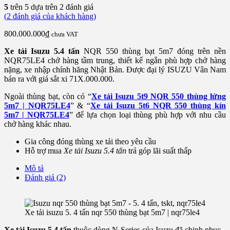
5
trên 5 dựa trên
2
đánh giá
(
2
đánh giá của khách hàng)
800.000.000
₫
chưa VAT
Xe tải Isuzu 5.4 tấn
NQR 550 thùng bạt 5m7 đóng trên nền
NQR75LE4 chở hàng tầm trung, thiết kế ngắn phù hợp chở hàng
nặng, xe nhập chính hãng Nhật Bản. Được đại lý ISUZU Vân Nam
bán ra với giá sắt xi 71X.000.000.
Ngoài thùng bạt, còn có “
Xe tải Isuzu 5t9 NQR 550 thùng lửng
5m7 | NQR75LE4
” & “
Xe tải Isuzu 5t6 NQR 550 thùng kín
5m7 | NQR75LE4
” để lựa chọn loại thùng phù hợp với nhu cầu
chở hàng khác nhau.
Gia công đóng thùng xe tải theo yêu cầu
Hỗ trợ mua
Xe tải Isuzu 5.4 tấn
trả góp lãi suất thấp
Mô tả
Đánh giá (2)
Xe tải isuzu 5. 4 tấn nqr 550 thùng bạt 5m7 | nqr75le4
Xe tải Isuzu 5.4 tấn
thuộc dòng N-Series của Isuzu đã chinh phục