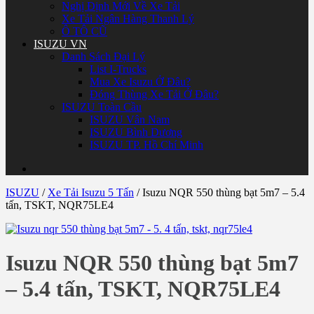
Nghị Định Mới Về Xe Tải
Xe Tải Ngân Hàng Thanh Lý
Ô TÔ CŨ
ISUZU VN
Danh Sách Đại Lý
List I-Trucks
Mua Xe Isuzu Ở Đâu?
Đóng Thùng Xe Tải Ở Đâu?
ISUZU Toàn Cầu
ISUZU Vân Nam
ISUZU Bình Dương
ISUZU TP. Hồ Chí Minh
ISUZU
/
Xe Tải Isuzu 5 Tấn
/
Isuzu NQR 550 thùng bạt 5m7 – 5.4
tấn, TSKT, NQR75LE4
Isuzu NQR 550 thùng bạt 5m7
– 5.4 tấn, TSKT, NQR75LE4