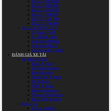
ISUZU QKR210
ISUZU NPR400
ISUZU NQR550
ISUZU FRR650
ISUZU FSR 700
ISUZU FVR900
GIÁ XE ISUZU LCV
Xe Isuzu 7 chổ
Xe bán tải Isuzu
Giá Isuzu D-Max
Giá Isuzu Mu-X
Giá Isuzu Hi-Lander
ĐÁNH GIÁ XE TẢI
So Sánh Xe Tải
Isuzu & Hino
Hyundai & Isuzu
Fuso & Isuzu
Thaco Kia & Isuzu
Jac & Isuzu
TMT & Isuzu
Daewoo & Isuzu
Nissan UD & Isuzu
Isuzu VM & Isuzu
Giá xe tải
Giá xe tải Hino