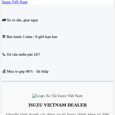
Isuzu Việt Nam
🚛 Xe có sẵn, giao ngay
🛠️ Bảo hành 3 năm / 0 giới hạn km
📞 Tư vấn miễn phí 24/7
💰 Mua xe góp 80% - lãi thấp
ISUZU VIETNAM DEALER
Chuyên kinh doanh các dòng xe tải Isuzu chính hãng tại Việt