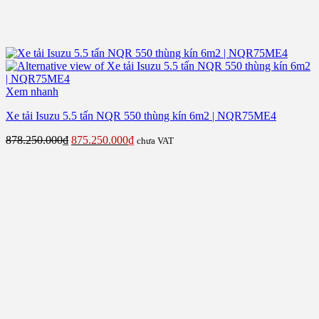
Xem nhanh
Xe tải Isuzu 5.5 tấn NQR 550 thùng kín 6m2 | NQR75ME4
Giá
Giá
878.250.000
₫
875.250.000
₫
chưa VAT
gốc
hiện
là:
tại
878.250.000₫.
là:
875.250.000₫.