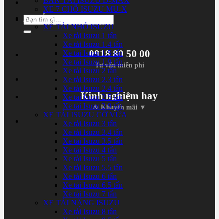
BÁN TẢI ISUZU D-MAX
XE 7 CHỖ ISUZU MU-X
XE TẢI ISUZU
Tìm
XE TẢI NHỎ ISUZU
kiếm:
Xe tải Isuzu 1 tấn
Xe tải Isuzu 1.4 tấn
0918 80 50 00
Xe tải Isuzu 1.5 tấn
Xe tải Isuzu 1.9 tấn
Tư vấn miễn phí
Xe tải Isuzu 2 tấn
Xe tải Isuzu 2.3 tấn
Xe tải Isuzu 2.4 tấn
Kinh nghiệm hay
Xe tải Isuzu 2.5 tấn
Xe tải Isuzu 2.9 tấn
& Khuyến mãi ▼
XE TẢI ISUZU CỠ VỪA
Xe tải Isuzu 3 tấn
Xe tải Isuzu 3.4 tấn
Xe tải Isuzu 3.5 tấn
Xe tải Isuzu 4 tấn
Xe tải Isuzu 5 tấn
Xe tải Isuzu 5.5 tấn
Xe tải Isuzu 6 tấn
Xe tải Isuzu 6.5 tấn
Xe tải Isuzu 7 tấn
XE TẢI NẶNG ISUZU
Xe tải Isuzu 8 tấn