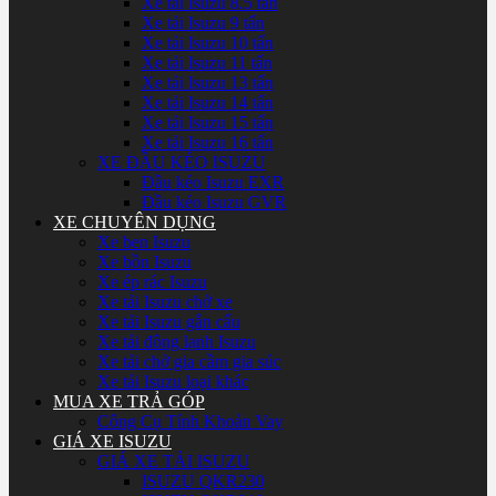
Xe tải Isuzu 8.5 tấn
Xe tải Isuzu 9 tấn
Xe tải Isuzu 10 tấn
Xe tải Isuzu 11 tấn
Xe tải Isuzu 13 tấn
Xe tải Isuzu 14 tấn
Xe tải Isuzu 15 tấn
Xe tải Isuzu 16 tấn
XE ĐẦU KÉO ISUZU
Đầu kéo Isuzu EXR
Đầu kéo Isuzu GVR
XE CHUYÊN DỤNG
Xe ben Isuzu
Xe bồn Isuzu
Xe ép rác Isuzu
Xe tải Isuzu chở xe
Xe tải Isuzu gắn cẩu
Xe tải đông lạnh Isuzu
Xe tải chở gia cầm gia súc
Xe tải Isuzu loại khác
MUA XE TRẢ GÓP
Công Cụ Tính Khoản Vay
GIÁ XE ISUZU
GIÁ XE TẢI ISUZU
ISUZU QKR230