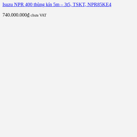
Isuzu NPR 400 thùng kín 5m – 3t5, TSKT, NPR85KE4
740.000.000
₫
chưa VAT