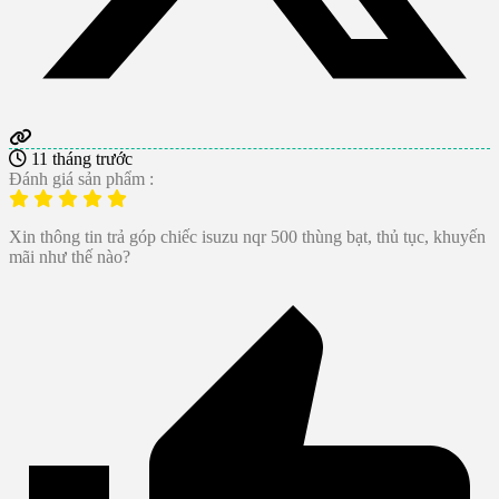
11 tháng trước
Đánh giá sản phẩm :
Xin thông tin trả góp chiếc isuzu nqr 500 thùng bạt, thủ tục, khuyến
mãi như thế nào?