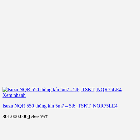
Xem nhanh
Isuzu NQR 550 thùng kín 5m7 – 5t6, TSKT, NQR75LE4
801.000.000
₫
chưa VAT