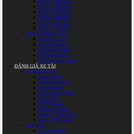
ISUZU QKR210
ISUZU NPR400
ISUZU NQR550
ISUZU FRR650
ISUZU FSR 700
ISUZU FVR900
GIÁ XE ISUZU LCV
Xe Isuzu 7 chổ
Xe bán tải Isuzu
Giá Isuzu D-Max
Giá Isuzu Mu-X
Giá Isuzu Hi-Lander
ĐÁNH GIÁ XE TẢI
So Sánh Xe Tải
Isuzu & Hino
Hyundai & Isuzu
Fuso & Isuzu
Thaco Kia & Isuzu
Jac & Isuzu
TMT & Isuzu
Daewoo & Isuzu
Nissan UD & Isuzu
Isuzu VM & Isuzu
Giá xe tải
Giá xe tải Hino