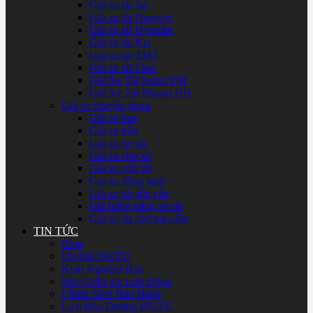
Giá xe tải Jac
Giá xe tải Daewoo
Giá xe tải Hyundai
Giá xe tải Kia
Giá xe tải TMT
Giá xe tải Fuso
Giá Xe Tải Isuzu VM
Giá Xe Tải Nissan UD
Giá xe chuyên dụng
Giá xe ben
Giá xe bồn
Giá xe ép rác
Giá xe chở xe
Giá xe cứu hộ
Giá xe đông lạnh
Giá xe tải gắn cẩu
Giá bửng nâng xe tải
Giá xe tải chở gia cầm
TIN TỨC
Blog
Ưu Đãi ISUZU
Kinh Nghiệm Hay
Sửa Chữa Xe Lưu Động
Chính Sách Bảo Hành
Lịch Bảo Dưỡng ISUZU