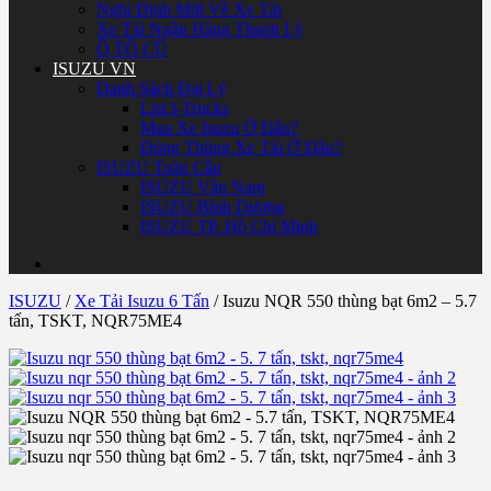
Nghị Định Mới Về Xe Tải
Xe Tải Ngân Hàng Thanh Lý
Ô TÔ CŨ
ISUZU VN
Danh Sách Đại Lý
List I-Trucks
Mua Xe Isuzu Ở Đâu?
Đóng Thùng Xe Tải Ở Đâu?
ISUZU Toàn Cầu
ISUZU Vân Nam
ISUZU Bình Dương
ISUZU TP. Hồ Chí Minh
ISUZU
/
Xe Tải Isuzu 6 Tấn
/
Isuzu NQR 550 thùng bạt 6m2 – 5.7
tấn, TSKT, NQR75ME4