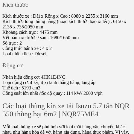
Kích thước
Kích thước xe : Dài x Rộng x Cao : 8080 x 2255 x 3160 mm
Kích thước lòng thùng hàng (hoặc kích thước bao xi téc) : 6150 x
2135 x 735/2050 mm
Khoảng cách trục : 4475 mm
Vết bánh xe trước / sau : 1680/1650 mm
Số trục : 2
Công thức bánh xe : 4 x 2
Loại nhiên liệu : Diesel
Động cơ
Nhãn hiệu động cơ: 4HK1E4NC
Loại động cơ: 4 kỳ, 4 xi lanh thẳng hàng, tăng áp
Thể tích : 5193 cm3
Công suất lớn nhất /tốc độ quay : 114 kW/ 2600 v/ph
Các loại thùng kín xe tải Isuzu 5.7 tấn NQR
550 thùng bạt 6m2 | NQR75ME4
Mỗi loại thùng xe sẽ phù hợp với loại mặt hàng vận chuyển khác
nhau như hàng hóa dễ vỡ, hàng gia dụng, hàng thực phẩm. Vì vậy,