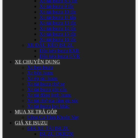
Xe tải Isuzu 8.5 tấn
Xe tải Isuzu 9 tấn
Xe tải Isuzu 10 tấn
Xe tải Isuzu 11 tấn
Xe tải Isuzu 13 tấn
Xe tải Isuzu 14 tấn
Xe tải Isuzu 15 tấn
Xe tải Isuzu 16 tấn
XE ĐẦU KÉO ISUZU
Đầu kéo Isuzu EXR
Đầu kéo Isuzu GVR
XE CHUYÊN DỤNG
Xe ben Isuzu
Xe bồn Isuzu
Xe ép rác Isuzu
Xe tải Isuzu chở xe
Xe tải Isuzu gắn cẩu
Xe tải đông lạnh Isuzu
Xe tải chở gia cầm gia súc
Xe tải Isuzu loại khác
MUA XE TRẢ GÓP
Công Cụ Tính Khoản Vay
GIÁ XE ISUZU
GIÁ XE TẢI ISUZU
ISUZU QKR230