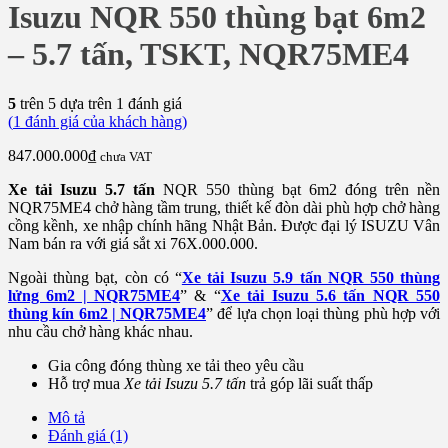
Isuzu NQR 550 thùng bạt 6m2
– 5.7 tấn, TSKT, NQR75ME4
5
trên 5 dựa trên
1
đánh giá
(
1
đánh giá của khách hàng)
847.000.000
₫
chưa VAT
Xe tải Isuzu 5.7 tấn
NQR 550 thùng bạt 6m2 đóng trên nền
NQR75ME4 chở hàng tầm trung, thiết kế đòn dài phù hợp chở hàng
cồng kềnh, xe nhập chính hãng Nhật Bản. Được đại lý ISUZU Vân
Nam bán ra với giá sắt xi 76X.000.000.
Ngoài thùng bạt, còn có “
Xe tải Isuzu 5.9 tấn NQR 550 thùng
lửng 6m2 | NQR75ME4
” & “
Xe tải Isuzu 5.6 tấn NQR 550
thùng kín 6m2 | NQR75ME4
” để lựa chọn loại thùng phù hợp với
nhu cầu chở hàng khác nhau.
Gia công đóng thùng xe tải theo yêu cầu
Hỗ trợ mua
Xe tải Isuzu 5.7 tấn
trả góp lãi suất thấp
Mô tả
Đánh giá (1)