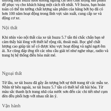
thương hiệu Isuzu luôn không ngừng cải tiến chất lượng sản phẩm
để phục vụ cho khách hàng một cách tốt nhất. Về Isuzu, bạn hoàn
toàn có thể tin tưởng chất lượng sản phẩm của hãng bởi họ đã có
hơn 100 năm hoạt động trong lĩnh vực sản xuất, cung cấp xe và
động cơ xe.
Nội thất
Khi nhìn vào nội thất của xe tải Isuzu 5.7 tấn thì chắc chắn bạn sẽ
cảm thấy hài lòng với thiết kế rộng rãi, thoải mái. Bọc ghế chất
lượng cao giúp tài xế có được khu vực hoạt động và nghỉ ngơi êm
ái. Xe cũng đáp ứng tốt các nhu cầu giải trí như nghe nhạc, radio và
trang bị hệ thống điều hòa mát mẻ.
Ngoại thất
Từ lâu, xe tải Isuzu đã gây ấn tượng bởi sự thời trang từ các mẫu xe.
Nhìn từ bên ngoài, xe tải Isuzu 5.7 tấn có thiết kế rất hài hòa. Từ
màu sắc thanh lịch trang nhã của nước sơn đến các chi tiết như cụm
đèn đều phối hợp với nhau rất ăn ý.
Vận hành