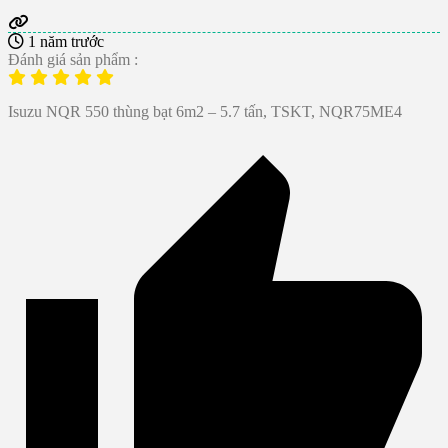
1 năm trước
Đánh giá sản phẩm :
Isuzu NQR 550 thùng bạt 6m2 – 5.7 tấn, TSKT, NQR75ME4