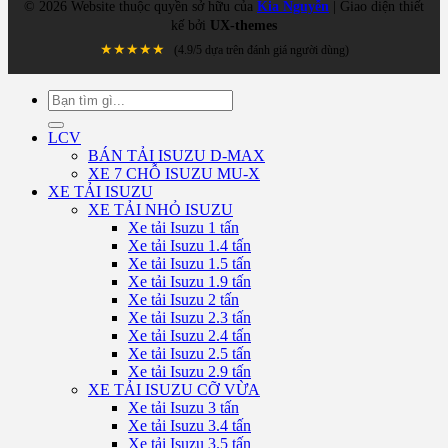
©
2026
Website thuộc quyền sở hữu của
Kia Nguyễn
| Giao diện thiết
kế bởi
UX-themes
★★★★★
(4.9/5 dựa trên đánh giá người dùng)
Tìm
kiếm:
LCV
BÁN TẢI ISUZU D-MAX
XE 7 CHỖ ISUZU MU-X
XE TẢI ISUZU
XE TẢI NHỎ ISUZU
Xe tải Isuzu 1 tấn
Xe tải Isuzu 1.4 tấn
Xe tải Isuzu 1.5 tấn
Xe tải Isuzu 1.9 tấn
Xe tải Isuzu 2 tấn
Xe tải Isuzu 2.3 tấn
Xe tải Isuzu 2.4 tấn
Xe tải Isuzu 2.5 tấn
Xe tải Isuzu 2.9 tấn
XE TẢI ISUZU CỠ VỪA
Xe tải Isuzu 3 tấn
Xe tải Isuzu 3.4 tấn
Xe tải Isuzu 3.5 tấn