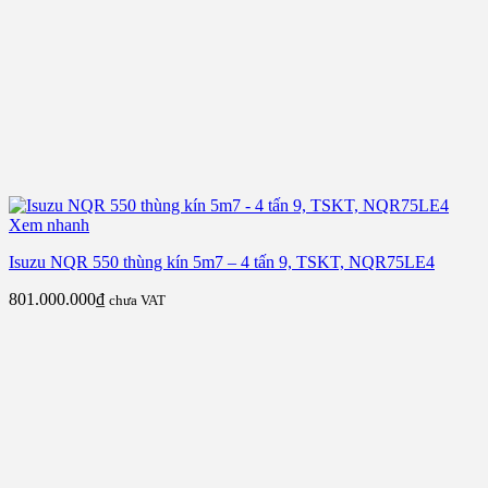
Xem nhanh
Isuzu NQR 550 thùng kín 5m7 – 4 tấn 9, TSKT, NQR75LE4
801.000.000
₫
chưa VAT