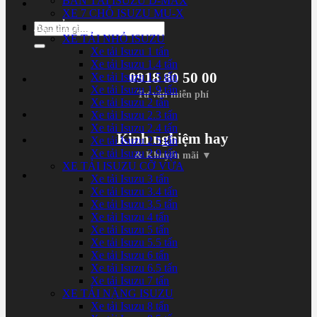
BÁN TẢI ISUZU D-MAX
XE 7 CHỖ ISUZU MU-X
XE TẢI ISUZU
Tìm
XE TẢI NHỎ ISUZU
kiếm:
Xe tải Isuzu 1 tấn
Xe tải Isuzu 1.4 tấn
0918 80 50 00
Xe tải Isuzu 1.5 tấn
Xe tải Isuzu 1.9 tấn
Tư vấn miễn phí
Xe tải Isuzu 2 tấn
Xe tải Isuzu 2.3 tấn
Xe tải Isuzu 2.4 tấn
Kinh nghiệm hay
Xe tải Isuzu 2.5 tấn
Xe tải Isuzu 2.9 tấn
& Khuyến mãi ▼
XE TẢI ISUZU CỠ VỪA
Xe tải Isuzu 3 tấn
Xe tải Isuzu 3.4 tấn
Xe tải Isuzu 3.5 tấn
Xe tải Isuzu 4 tấn
Xe tải Isuzu 5 tấn
Xe tải Isuzu 5.5 tấn
Xe tải Isuzu 6 tấn
Xe tải Isuzu 6.5 tấn
Xe tải Isuzu 7 tấn
XE TẢI NẶNG ISUZU
Xe tải Isuzu 8 tấn