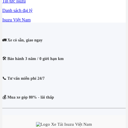
Tin tức isuzu
Danh sách đại lý
Isuzu Việt Nam
🚛 Xe có sẵn, giao ngay
🛠️ Bảo hành 3 năm / 0 giới hạn km
📞 Tư vấn miễn phí 24/7
💰 Mua xe góp 80% - lãi thấp