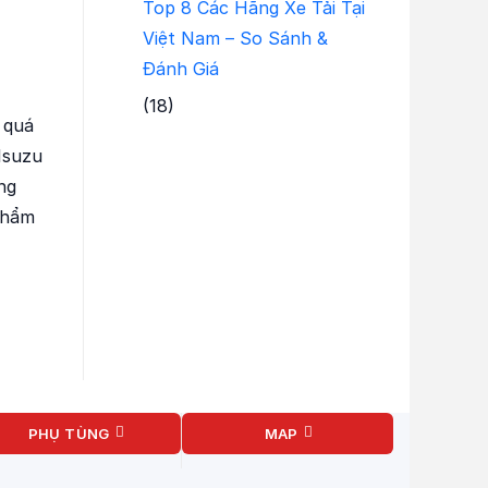
Top 8 Các Hãng Xe Tải Tại
Việt Nam – So Sánh &
Đánh Giá
(18)
 quá
 Isuzu
ng
phẩm
PHỤ TÙNG
MAP