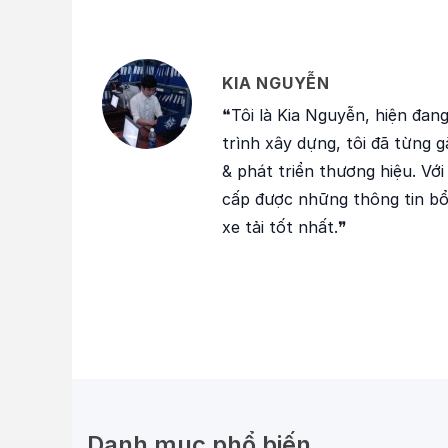
KIA NGUYỄN
❝Tôi là Kia Nguyễn, hiện đan
trình xây dựng, tôi đã từng g
& phát triển thương hiệu. Vớ
cấp được những thông tin b
xe tải tốt nhất.❞
Danh mục phổ biến