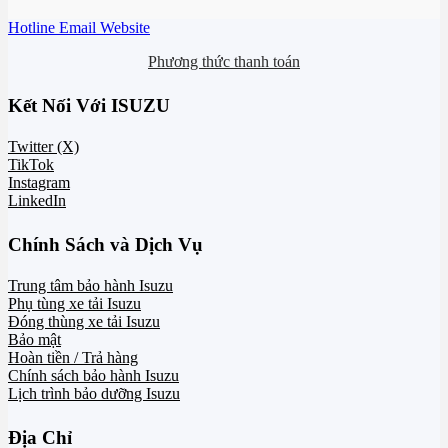
Hotline
Email
Website
Phương thức thanh toán
Kết Nối Với ISUZU
Twitter (X)
TikTok
Instagram
LinkedIn
Chính Sách và Dịch Vụ
Trung tâm bảo hành Isuzu
Phụ tùng xe tải Isuzu
Đóng thùng xe tải Isuzu
Bảo mật
Hoàn tiền / Trả hàng
Chính sách bảo hành Isuzu
Lịch trình bảo dưỡng Isuzu
Địa Chỉ