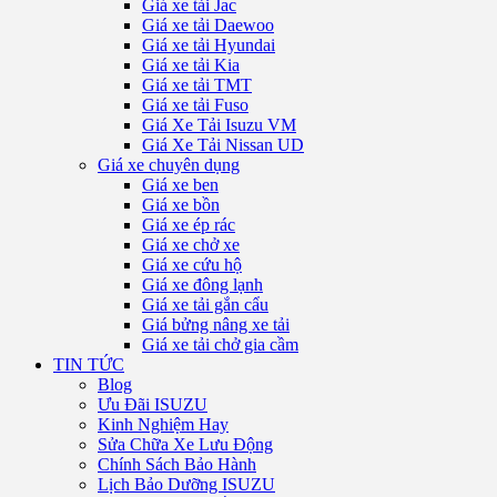
Giá xe tải Jac
Giá xe tải Daewoo
Giá xe tải Hyundai
Giá xe tải Kia
Giá xe tải TMT
Giá xe tải Fuso
Giá Xe Tải Isuzu VM
Giá Xe Tải Nissan UD
Giá xe chuyên dụng
Giá xe ben
Giá xe bồn
Giá xe ép rác
Giá xe chở xe
Giá xe cứu hộ
Giá xe đông lạnh
Giá xe tải gắn cẩu
Giá bửng nâng xe tải
Giá xe tải chở gia cầm
TIN TỨC
Blog
Ưu Đãi ISUZU
Kinh Nghiệm Hay
Sửa Chữa Xe Lưu Động
Chính Sách Bảo Hành
Lịch Bảo Dưỡng ISUZU