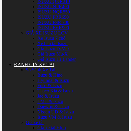
ISUZU QKR210
ISUZU NPR400
ISUZU NQR550
ISUZU FRR650
ISUZU FSR 700
ISUZU FVR900
GIÁ XE ISUZU LCV
Xe Isuzu 7 chổ
Xe bán tải Isuzu
Giá Isuzu D-Max
Giá Isuzu Mu-X
Giá Isuzu Hi-Lander
ĐÁNH GIÁ XE TẢI
So Sánh Xe Tải
Isuzu & Hino
Hyundai & Isuzu
Fuso & Isuzu
Thaco Kia & Isuzu
Jac & Isuzu
TMT & Isuzu
Daewoo & Isuzu
Nissan UD & Isuzu
Isuzu VM & Isuzu
Giá xe tải
Giá xe tải Hino