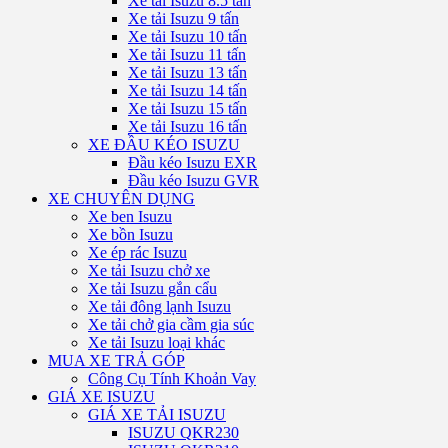
Xe tải Isuzu 8.5 tấn
Xe tải Isuzu 9 tấn
Xe tải Isuzu 10 tấn
Xe tải Isuzu 11 tấn
Xe tải Isuzu 13 tấn
Xe tải Isuzu 14 tấn
Xe tải Isuzu 15 tấn
Xe tải Isuzu 16 tấn
XE ĐẦU KÉO ISUZU
Đầu kéo Isuzu EXR
Đầu kéo Isuzu GVR
XE CHUYÊN DỤNG
Xe ben Isuzu
Xe bồn Isuzu
Xe ép rác Isuzu
Xe tải Isuzu chở xe
Xe tải Isuzu gắn cẩu
Xe tải đông lạnh Isuzu
Xe tải chở gia cầm gia súc
Xe tải Isuzu loại khác
MUA XE TRẢ GÓP
Công Cụ Tính Khoản Vay
GIÁ XE ISUZU
GIÁ XE TẢI ISUZU
ISUZU QKR230