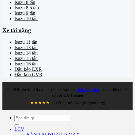
Isuzu 8 tấn
Isuzu 8.5 tấn
Isuzu 9 tấn
Isuzu 10 tấn
Xe tải nặng
Isuzu 11 tấn
Isuzu 13 tấn
Isuzu 14 tấn
Isuzu 15 tấn
Isuzu 16 tấn
Đầu kéo EXR
Đầu kéo GVR
©
2026
Website thuộc quyền sở hữu của
Kia Nguyễn
| Giao diện thiết
kế bởi
UX-themes
★★★★★
(4.9/5 dựa trên đánh giá người dùng)
Tìm
kiếm:
LCV
BÁN TẢI ISUZU D-MAX