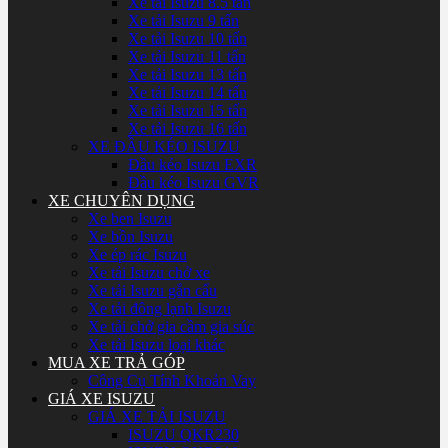
Xe tải Isuzu 8.5 tấn
Xe tải Isuzu 9 tấn
Xe tải Isuzu 10 tấn
Xe tải Isuzu 11 tấn
Xe tải Isuzu 13 tấn
Xe tải Isuzu 14 tấn
Xe tải Isuzu 15 tấn
Xe tải Isuzu 16 tấn
XE ĐẦU KÉO ISUZU
Đầu kéo Isuzu EXR
Đầu kéo Isuzu GVR
XE CHUYÊN DỤNG
Xe ben Isuzu
Xe bồn Isuzu
Xe ép rác Isuzu
Xe tải Isuzu chở xe
Xe tải Isuzu gắn cẩu
Xe tải đông lạnh Isuzu
Xe tải chở gia cầm gia súc
Xe tải Isuzu loại khác
MUA XE TRẢ GÓP
Công Cụ Tính Khoản Vay
GIÁ XE ISUZU
GIÁ XE TẢI ISUZU
ISUZU QKR230