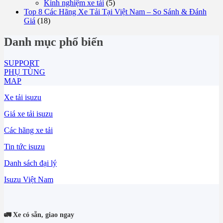
Kinh nghiệm xe tải
(5)
Top 8 Các Hãng Xe Tải Tại Việt Nam – So Sánh & Đánh
Giá
(18)
Danh mục phổ biến
SUPPORT
PHỤ TÙNG
MAP
Xe tải isuzu
Giá xe tải isuzu
Các hãng xe tải
Tin tức isuzu
Danh sách đại lý
Isuzu Việt Nam
🚛 Xe có sẵn, giao ngay