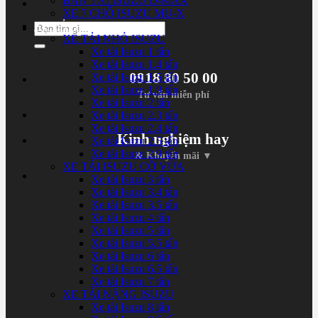
BÁN TẢI ISUZU D-MAX
XE 7 CHỖ ISUZU MU-X
XE TẢI ISUZU
Tìm
XE TẢI NHỎ ISUZU
kiếm:
Xe tải Isuzu 1 tấn
Xe tải Isuzu 1.4 tấn
0918 80 50 00
Xe tải Isuzu 1.5 tấn
Xe tải Isuzu 1.9 tấn
Tư vấn miễn phí
Xe tải Isuzu 2 tấn
Xe tải Isuzu 2.3 tấn
Xe tải Isuzu 2.4 tấn
Kinh nghiệm hay
Xe tải Isuzu 2.5 tấn
Xe tải Isuzu 2.9 tấn
& Khuyến mãi ▼
XE TẢI ISUZU CỠ VỪA
Xe tải Isuzu 3 tấn
Xe tải Isuzu 3.4 tấn
Xe tải Isuzu 3.5 tấn
Xe tải Isuzu 4 tấn
Xe tải Isuzu 5 tấn
Xe tải Isuzu 5.5 tấn
Xe tải Isuzu 6 tấn
Xe tải Isuzu 6.5 tấn
Xe tải Isuzu 7 tấn
XE TẢI NẶNG ISUZU
Xe tải Isuzu 8 tấn