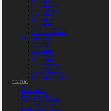
Giá xe tải Jac
Giá xe tải Daewoo
Giá xe tải Hyundai
Giá xe tải Kia
Giá xe tải TMT
Giá xe tải Fuso
Giá Xe Tải Isuzu VM
Giá Xe Tải Nissan UD
Giá xe chuyên dụng
Giá xe ben
Giá xe bồn
Giá xe ép rác
Giá xe chở xe
Giá xe cứu hộ
Giá xe đông lạnh
Giá xe tải gắn cẩu
Giá bửng nâng xe tải
Giá xe tải chở gia cầm
TIN TỨC
Blog
Ưu Đãi ISUZU
Kinh Nghiệm Hay
Sửa Chữa Xe Lưu Động
Chính Sách Bảo Hành
Lịch Bảo Dưỡng ISUZU