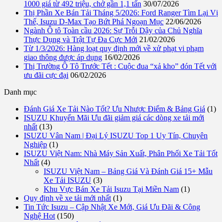
1000 giá từ 492 triệu, chở gần 1,1 tấn
30/07/2026
Thị Phần Xe Bán Tải Tháng 5/2026: Ford Ranger Tìm Lại Vị
Thế, Isuzu D-Max Tạo Bứt Phá Ngoạn Mục
22/06/2026
Ngành Ô tô Toàn cầu 2026: Sự Trỗi Dậy của Chủ Nghĩa
Thực Dụng và Trật Tự Đa Cực Mới
21/02/2026
Từ 1/3/2026: Hàng loạt quy định mới về xử phạt vi phạm
giao thông được áp dụng
16/02/2026
Thị Trường Ô Tô Trước Tết : Cuộc đua “xả kho” đón Tết với
ưu đãi cực đại
06/02/2026
Danh mục
Đánh Giá Xe Tải Nào Tốt? Ưu Nhược Điểm & Bảng Giá
(1)
ISUZU Khuyến Mãi Ưu đãi giảm giá các dòng xe tải mới
nhất
(13)
ISUZU Vân Nam | Đại Lý ISUZU Top 1 Uy Tín, Chuyên
Nghiệp
(1)
ISUZU Việt Nam: Nhà Máy Sản Xuất, Phân Phối Xe Tải Tốt
Nhất
(4)
ISUZU Việt Nam – Bảng Giá Và Đánh Giá 15+ Mẫu
Xe Tải ISUZU
(3)
Khu Vực Bán Xe Tải Isuzu Tại Miền Nam
(1)
Quy định về xe tải mới nhất
(1)
Tin Tức Isuzu – Cập Nhật Xe Mới, Giá Ưu Đãi & Công
Nghệ Hot
(150)