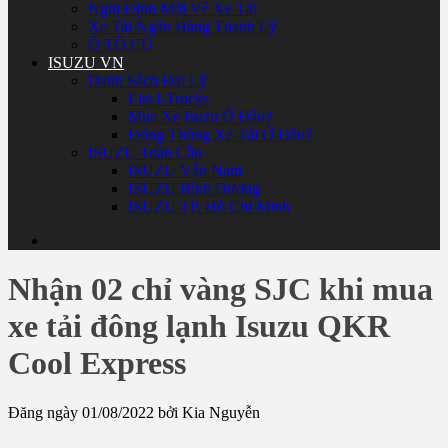
Nghị Định Mới Về Xe Tải
Xe Tải Ngân Hàng Thanh Lý
Ô TÔ CŨ
ISUZU VN
Danh Sách Đại Lý
List I-Trucks
Mua Xe Isuzu Ở Đâu?
Đóng Thùng Xe Tải Ở Đâu?
ISUZU Toàn Cầu
ISUZU Vân Nam
ISUZU Bình Dương
ISUZU TP. Hồ Chí Minh
Nhận 02 chỉ vàng SJC khi mua
xe tải đông lạnh Isuzu QKR
Cool Express
Đăng ngày 01/08/2022 bởi Kia Nguyễn