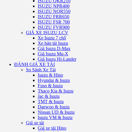
ISUZU QKR210
ISUZU NPR400
ISUZU NQR550
ISUZU FRR650
ISUZU FSR 700
ISUZU FVR900
GIÁ XE ISUZU LCV
Xe Isuzu 7 chổ
Xe bán tải Isuzu
Giá Isuzu D-Max
Giá Isuzu Mu-X
Giá Isuzu Hi-Lander
ĐÁNH GIÁ XE TẢI
So Sánh Xe Tải
Isuzu & Hino
Hyundai & Isuzu
Fuso & Isuzu
Thaco Kia & Isuzu
Jac & Isuzu
TMT & Isuzu
Daewoo & Isuzu
Nissan UD & Isuzu
Isuzu VM & Isuzu
Giá xe tải
Giá xe tải Hino