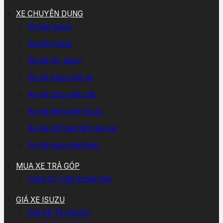
XE CHUYÊN DỤNG
Xe ben Isuzu
Xe bồn Isuzu
Xe ép rác Isuzu
Xe tải Isuzu chở xe
Xe tải Isuzu gắn cẩu
Xe tải đông lạnh Isuzu
Xe tải chở gia cầm gia súc
Xe tải Isuzu loại khác
MUA XE TRẢ GÓP
Công Cụ Tính Khoản Vay
GIÁ XE ISUZU
GIÁ XE TẢI ISUZU