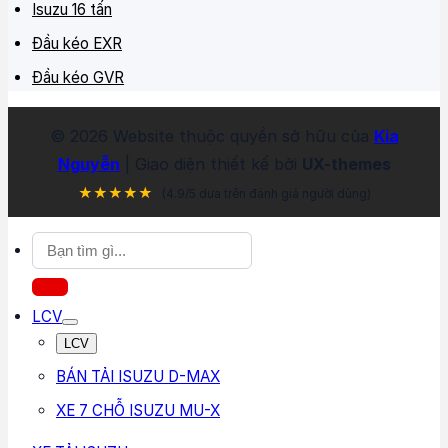
Isuzu 16 tấn
Đầu kéo EXR
Đầu kéo GVR
©
2026
Website thuộc quyền sở hữu của
Kia
Nguyễn
| Giao diện thiết kế bởi
UX-themes
★★★★★
(4.9/5 dựa trên đánh giá người dùng)
Tìm
kiếm:
LCV
LCV
BÁN TẢI ISUZU D-MAX
XE 7 CHỖ ISUZU MU-X