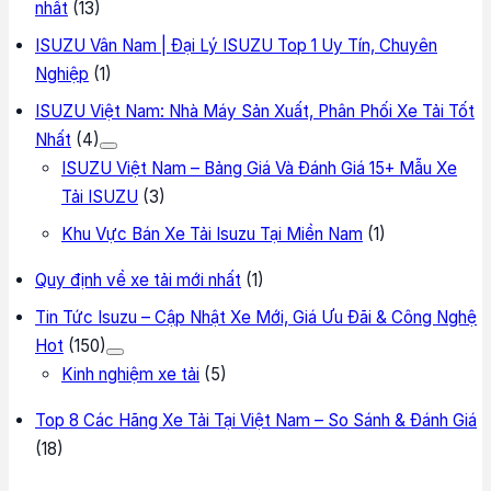
nhất
(13)
ISUZU Vân Nam | Đại Lý ISUZU Top 1 Uy Tín, Chuyên
Nghiệp
(1)
ISUZU Việt Nam: Nhà Máy Sản Xuất, Phân Phối Xe Tải Tốt
Nhất
(4)
ISUZU Việt Nam – Bảng Giá Và Đánh Giá 15+ Mẫu Xe
Tải ISUZU
(3)
Khu Vực Bán Xe Tải Isuzu Tại Miền Nam
(1)
Quy định về xe tải mới nhất
(1)
Tin Tức Isuzu – Cập Nhật Xe Mới, Giá Ưu Đãi & Công Nghệ
Hot
(150)
Kinh nghiệm xe tải
(5)
Top 8 Các Hãng Xe Tải Tại Việt Nam – So Sánh & Đánh Giá
(18)