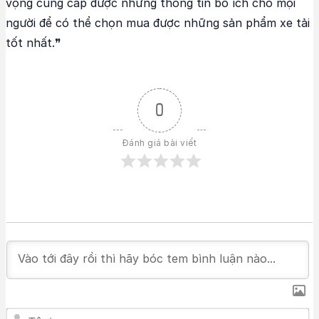
vọng cung cấp được những thông tin bổ ích cho mọi
người để có thể chọn mua được những sản phẩm xe tải
tốt nhất.❞
0
Đánh giá bài viết
T