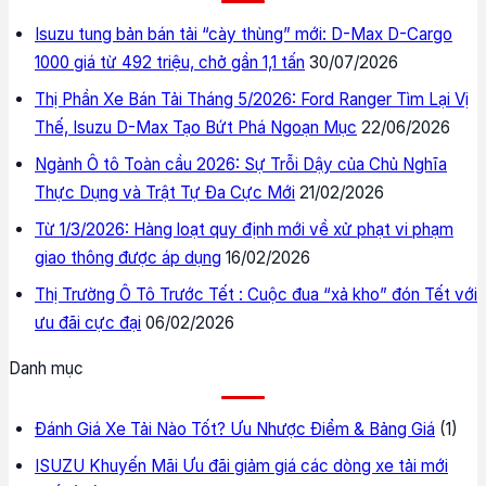
Isuzu tung bản bán tải “cày thùng” mới: D-Max D-Cargo
1000 giá từ 492 triệu, chở gần 1,1 tấn
30/07/2026
Thị Phần Xe Bán Tải Tháng 5/2026: Ford Ranger Tìm Lại Vị
Thế, Isuzu D-Max Tạo Bứt Phá Ngoạn Mục
22/06/2026
Ngành Ô tô Toàn cầu 2026: Sự Trỗi Dậy của Chủ Nghĩa
Thực Dụng và Trật Tự Đa Cực Mới
21/02/2026
Từ 1/3/2026: Hàng loạt quy định mới về xử phạt vi phạm
giao thông được áp dụng
16/02/2026
Thị Trường Ô Tô Trước Tết : Cuộc đua “xả kho” đón Tết với
ưu đãi cực đại
06/02/2026
Danh mục
Đánh Giá Xe Tải Nào Tốt? Ưu Nhược Điểm & Bảng Giá
(1)
ISUZU Khuyến Mãi Ưu đãi giảm giá các dòng xe tải mới