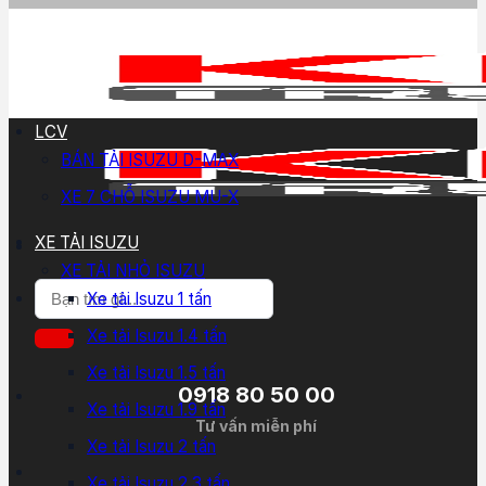
LCV
BÁN TẢI ISUZU D-MAX
XE 7 CHỖ ISUZU MU-X
XE TẢI ISUZU
XE TẢI NHỎ ISUZU
Tìm
Xe tải Isuzu 1 tấn
kiếm:
Xe tải Isuzu 1.4 tấn
Xe tải Isuzu 1.5 tấn
0918 80 50 00
Xe tải Isuzu 1.9 tấn
Tư vấn miễn phí
Xe tải Isuzu 2 tấn
Xe tải Isuzu 2.3 tấn