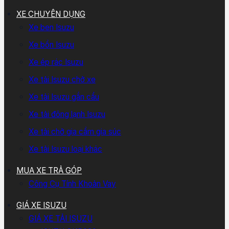
XE CHUYÊN DỤNG
Xe ben Isuzu
Xe bồn Isuzu
Xe ép rác Isuzu
Xe tải Isuzu chở xe
Xe tải Isuzu gắn cẩu
Xe tải đông lạnh Isuzu
Xe tải chở gia cầm gia súc
Xe tải Isuzu loại khác
MUA XE TRẢ GÓP
Công Cụ Tính Khoản Vay
GIÁ XE ISUZU
GIÁ XE TẢI ISUZU