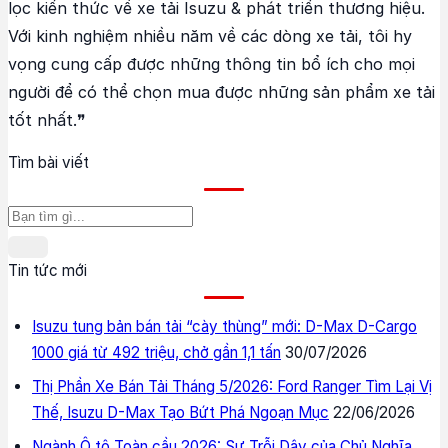
lọc kiến thức về xe tải Isuzu & phát triển thương hiệu.
Với kinh nghiệm nhiều năm về các dòng xe tải, tôi hy
vọng cung cấp được những thông tin bổ ích cho mọi
người để có thể chọn mua được những sản phẩm xe tải
tốt nhất.❞
Tìm bài viết
Tin tức mới
Isuzu tung bản bán tải “cày thùng” mới: D-Max D-Cargo
1000 giá từ 492 triệu, chở gần 1,1 tấn
30/07/2026
Thị Phần Xe Bán Tải Tháng 5/2026: Ford Ranger Tìm Lại Vị
Thế, Isuzu D-Max Tạo Bứt Phá Ngoạn Mục
22/06/2026
Ngành Ô tô Toàn cầu 2026: Sự Trỗi Dậy của Chủ Nghĩa