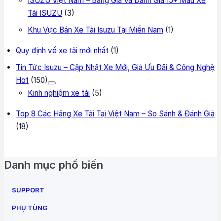
ISUZU Việt Nam – Bảng Giá Và Đánh Giá 15+ Mẫu Xe
Tải ISUZU
(3)
Khu Vực Bán Xe Tải Isuzu Tại Miền Nam
(1)
Quy định về xe tải mới nhất
(1)
Tin Tức Isuzu – Cập Nhật Xe Mới, Giá Ưu Đãi & Công Nghệ
Hot
(150)
Kinh nghiệm xe tải
(5)
Top 8 Các Hãng Xe Tải Tại Việt Nam – So Sánh & Đánh Giá
(18)
Danh mục phổ biến
SUPPORT
PHỤ TÙNG