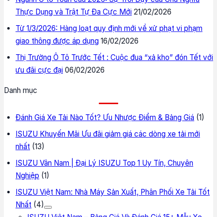
Thực Dụng và Trật Tự Đa Cực Mới
21/02/2026
Từ 1/3/2026: Hàng loạt quy định mới về xử phạt vi phạm
giao thông được áp dụng
16/02/2026
Thị Trường Ô Tô Trước Tết : Cuộc đua “xả kho” đón Tết với
ưu đãi cực đại
06/02/2026
Danh mục
Đánh Giá Xe Tải Nào Tốt? Ưu Nhược Điểm & Bảng Giá
(1)
ISUZU Khuyến Mãi Ưu đãi giảm giá các dòng xe tải mới
nhất
(13)
ISUZU Vân Nam | Đại Lý ISUZU Top 1 Uy Tín, Chuyên
Nghiệp
(1)
ISUZU Việt Nam: Nhà Máy Sản Xuất, Phân Phối Xe Tải Tốt
Nhất
(4)