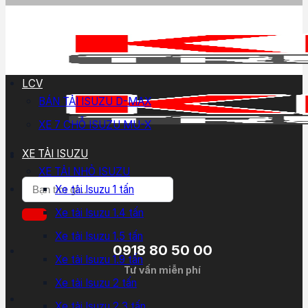
LCV
BÁN TẢI ISUZU D-MAX
XE 7 CHỖ ISUZU MU-X
XE TẢI ISUZU
XE TẢI NHỎ ISUZU
Tìm
Xe tải Isuzu 1 tấn
kiếm:
Xe tải Isuzu 1.4 tấn
Xe tải Isuzu 1.5 tấn
0918 80 50 00
Xe tải Isuzu 1.9 tấn
Tư vấn miễn phí
Xe tải Isuzu 2 tấn
Xe tải Isuzu 2.3 tấn