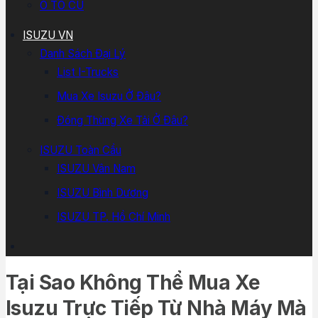
Ô TÔ CŨ
ISUZU VN
Danh Sách Đại Lý
List I-Trucks
Mua Xe Isuzu Ở Đâu?
Đóng Thùng Xe Tải Ở Đâu?
ISUZU Toàn Cầu
ISUZU Vân Nam
ISUZU Bình Dương
ISUZU TP. Hồ Chí Minh
Tại Sao Không Thể Mua Xe
Isuzu Trực Tiếp Từ Nhà Máy Mà