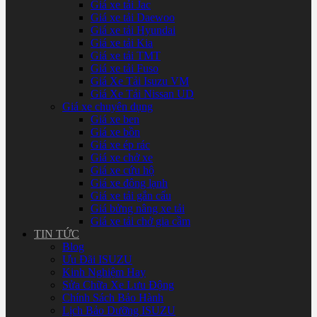
Giá xe tải Jac
Giá xe tải Daewoo
Giá xe tải Hyundai
Giá xe tải Kia
Giá xe tải TMT
Giá xe tải Fuso
Giá Xe Tải Isuzu VM
Giá Xe Tải Nissan UD
Giá xe chuyên dụng
Giá xe ben
Giá xe bồn
Giá xe ép rác
Giá xe chở xe
Giá xe cứu hộ
Giá xe đông lạnh
Giá xe tải gắn cẩu
Giá bửng nâng xe tải
Giá xe tải chở gia cầm
TIN TỨC
Blog
Ưu Đãi ISUZU
Kinh Nghiệm Hay
Sửa Chữa Xe Lưu Động
Chính Sách Bảo Hành
Lịch Bảo Dưỡng ISUZU