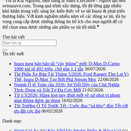
❝Tôi là Kia Nguyễn, hiện đang là Sales Executive - Người tạo nên
xeisuzuvn.com. Trong quá trình xây dựng, tôi đã từng gặp nhiều
khó khăn trong việc sàng lọc kiến thức về xe tải Isuzu & phát triển
thương hiệu. Với kinh nghiệm nhiều năm về các dòng xe tải, tôi hy
vọng cung cấp được những thông tin bổ ích cho mọi người để có
thể chọn mua được những sản phẩm xe tải tốt nhất.❞
Tìm bài viết
Tin tức mới
Isuzu tung bản bán tải “cày thùng” mới: D-Max D-Cargo
1000 giá từ 492 triệu, chở gần 1,1 tấn
30/07/2026
Thị Phần Xe Bán Tải Tháng 5/2026: Ford Ranger Tìm Lại Vị
Thế, Isuzu D-Max Tạo Bứt Phá Ngoạn Mục
22/06/2026
Ngành Ô tô Toàn cầu 2026: Sự Trỗi Dậy của Chủ Nghĩa
Thực Dụng và Trật Tự Đa Cực Mới
21/02/2026
Từ 1/3/2026: Hàng loạt quy định mới về xử phạt vi phạm
giao thông được áp dụng
16/02/2026
Thị Trường Ô Tô Trước Tết : Cuộc đua “xả kho” đón Tết với
ưu đãi cực đại
06/02/2026
Danh mục
Đánh Giá Xe Tải Nào Tốt? Ưu Nhược Điểm & Bảng Giá
(1)