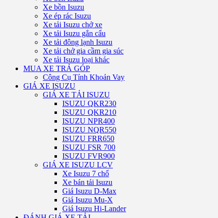
Xe bồn Isuzu
Xe ép rác Isuzu
Xe tải Isuzu chở xe
Xe tải Isuzu gắn cẩu
Xe tải đông lạnh Isuzu
Xe tải chở gia cầm gia súc
Xe tải Isuzu loại khác
MUA XE TRẢ GÓP
Công Cụ Tính Khoản Vay
GIÁ XE ISUZU
GIÁ XE TẢI ISUZU
ISUZU QKR230
ISUZU QKR210
ISUZU NPR400
ISUZU NQR550
ISUZU FRR650
ISUZU FSR 700
ISUZU FVR900
GIÁ XE ISUZU LCV
Xe Isuzu 7 chổ
Xe bán tải Isuzu
Giá Isuzu D-Max
Giá Isuzu Mu-X
Giá Isuzu Hi-Lander
ĐÁNH GIÁ XE TẢI