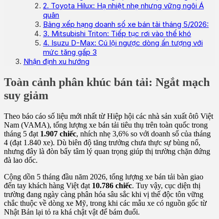
2. Toyota Hilux: Hạ nhiệt nhẹ nhưng vững ngôi Á
quân
Bảng xếp hạng doanh số xe bán tải tháng 5/2026:
3. Mitsubishi Triton: Tiếp tục rơi vào thế khó
4. Isuzu D-Max: Cú lội ngược dòng ấn tượng với
mức tăng gấp 3
Nhận định xu hướng
Toàn cảnh phân khúc bán tải: Ngắt mạch
suy giảm
Theo báo cáo số liệu mới nhất từ Hiệp hội các nhà sản xuất ôtô Việt
Nam (VAMA), tổng lượng xe bán tải tiêu thụ trên toàn quốc trong
tháng 5 đạt
1.907 chiếc
, nhích nhẹ 3,6% so với doanh số của tháng
4 (đạt 1.840 xe). Dù biên độ tăng trưởng chưa thực sự bùng nổ,
nhưng đây là đòn bẩy tâm lý quan trọng giúp thị trường chặn đứng
đà lao dốc.
Cộng dồn 5 tháng đầu năm 2026, tổng lượng xe bán tải bàn giao
đến tay khách hàng Việt đạt
10.786 chiếc
. Tuy vậy, cục diện thị
trường đang ngày càng phân hóa sâu sắc khi vị thế độc tôn vững
chắc thuộc về dòng xe Mỹ, trong khi các mẫu xe có nguồn gốc từ
Nhật Bản lại tỏ ra khá chật vật để bám đuổi.