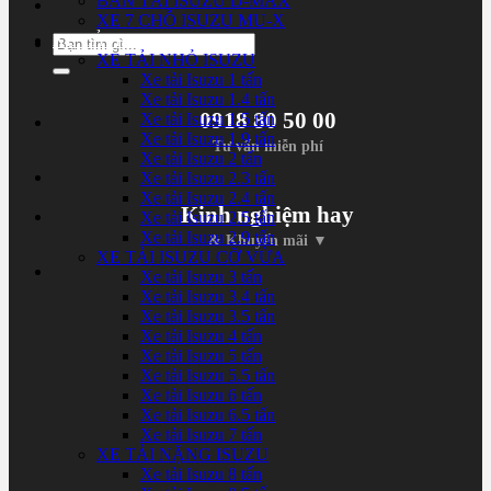
BÁN TẢI ISUZU D-MAX
XE 7 CHỖ ISUZU MU-X
XE TẢI ISUZU
Tìm
XE TẢI NHỎ ISUZU
kiếm:
Xe tải Isuzu 1 tấn
Xe tải Isuzu 1.4 tấn
0918 80 50 00
Xe tải Isuzu 1.5 tấn
Xe tải Isuzu 1.9 tấn
Tư vấn miễn phí
Xe tải Isuzu 2 tấn
Xe tải Isuzu 2.3 tấn
Xe tải Isuzu 2.4 tấn
Kinh nghiệm hay
Xe tải Isuzu 2.5 tấn
Xe tải Isuzu 2.9 tấn
& Khuyến mãi ▼
XE TẢI ISUZU CỠ VỪA
Xe tải Isuzu 3 tấn
Xe tải Isuzu 3.4 tấn
Xe tải Isuzu 3.5 tấn
Xe tải Isuzu 4 tấn
Xe tải Isuzu 5 tấn
Xe tải Isuzu 5.5 tấn
Xe tải Isuzu 6 tấn
Xe tải Isuzu 6.5 tấn
Xe tải Isuzu 7 tấn
XE TẢI NẶNG ISUZU
Xe tải Isuzu 8 tấn