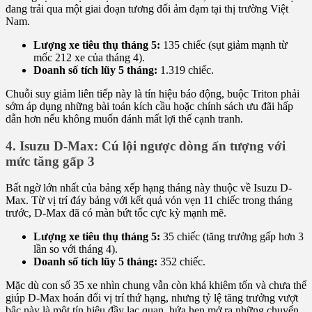
đang trải qua một giai đoạn tương đối ảm đạm tại thị trường Việt
Nam.
Lượng xe tiêu thụ tháng 5:
135 chiếc (sụt giảm mạnh từ
mốc 212 xe của tháng 4).
Doanh số tích lũy 5 tháng:
1.319 chiếc.
Chuỗi suy giảm liên tiếp này là tín hiệu báo động, buộc Triton phải
sớm áp dụng những bài toán kích cầu hoặc chính sách ưu đãi hấp
dẫn hơn nếu không muốn đánh mất lợi thế cạnh tranh.
4. Isuzu D-Max: Cú lội ngược dòng ấn tượng với
mức tăng gấp 3
Bất ngờ lớn nhất của bảng xếp hạng tháng này thuộc về Isuzu D-
Max. Từ vị trí đáy bảng với kết quả vỏn vẹn 11 chiếc trong tháng
trước, D-Max đã có màn bứt tốc cực kỳ mạnh mẽ.
Lượng xe tiêu thụ tháng 5:
35 chiếc (tăng trưởng gấp hơn 3
lần so với tháng 4).
Doanh số tích lũy 5 tháng:
352 chiếc.
Mặc dù con số 35 xe nhìn chung vẫn còn khá khiêm tốn và chưa thể
giúp D-Max hoán đổi vị trí thứ hạng, nhưng tỷ lệ tăng trưởng vượt
bậc này là một tín hiệu đầy lạc quan, hứa hẹn mở ra những chuyển