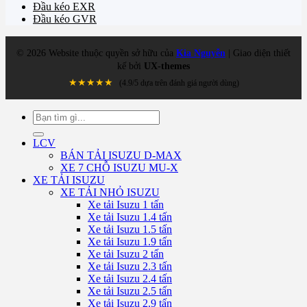
Đầu kéo EXR
Đầu kéo GVR
©
2026
Website thuộc quyền sở hữu của
Kia Nguyễn
| Giao diện thiết
kế bởi
UX-themes
★★★★★
(4.9/5 dựa trên đánh giá người dùng)
Tìm
kiếm:
LCV
BÁN TẢI ISUZU D-MAX
XE 7 CHỖ ISUZU MU-X
XE TẢI ISUZU
XE TẢI NHỎ ISUZU
Xe tải Isuzu 1 tấn
Xe tải Isuzu 1.4 tấn
Xe tải Isuzu 1.5 tấn
Xe tải Isuzu 1.9 tấn
Xe tải Isuzu 2 tấn
Xe tải Isuzu 2.3 tấn
Xe tải Isuzu 2.4 tấn
Xe tải Isuzu 2.5 tấn
Xe tải Isuzu 2.9 tấn