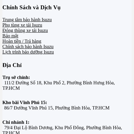
Chính Sách và Dịch Vụ
Trung tâm bảo hành Isuzu
Phụ tùng xe tải Isuzu
Đóng thùng xe tải Isuzu
Bảo mật
Hoàn tiền / Trả hàng
Chính sách bảo hành Isuzu
Lịch trình bảo dưỡng Isuzu
Địa Chỉ
Trụ sở chính:
111/2 Đường Số 18, Khu Phố 2, Phường Bình Hưng Hòa,
TP.HCM
Kho bãi Vĩnh Phú 15:
86/7 Đường Vĩnh Phú 15, Phường Bình Hòa, TP.HCM
Chi nhánh 1:
79/4 Đại Lộ Bình Dương, Khu Phố Đông, Phường Bình Hòa,
TP.HCM