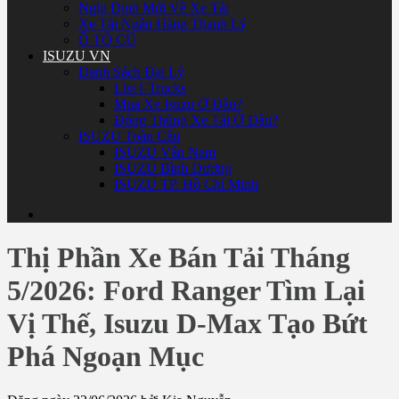
Nghị Định Mới Về Xe Tải
Xe Tải Ngân Hàng Thanh Lý
Ô TÔ CŨ
ISUZU VN
Danh Sách Đại Lý
List I-Trucks
Mua Xe Isuzu Ở Đâu?
Đóng Thùng Xe Tải Ở Đâu?
ISUZU Toàn Cầu
ISUZU Vân Nam
ISUZU Bình Dương
ISUZU TP. Hồ Chí Minh
Thị Phần Xe Bán Tải Tháng
5/2026: Ford Ranger Tìm Lại
Vị Thế, Isuzu D-Max Tạo Bứt
Phá Ngoạn Mục