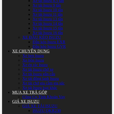
Xe tải Isuzu 8.5 tấn
Xe tải Isuzu 9 tấn
Xe tải Isuzu 10 tấn
Xe tải Isuzu 11 tấn
Xe tải Isuzu 13 tấn
Xe tải Isuzu 14 tấn
Xe tải Isuzu 15 tấn
Xe tải Isuzu 16 tấn
XE ĐẦU KÉO ISUZU
Đầu kéo Isuzu EXR
Đầu kéo Isuzu GVR
XE CHUYÊN DỤNG
Xe ben Isuzu
Xe bồn Isuzu
Xe ép rác Isuzu
Xe tải Isuzu chở xe
Xe tải Isuzu gắn cẩu
Xe tải đông lạnh Isuzu
Xe tải chở gia cầm gia súc
Xe tải Isuzu loại khác
MUA XE TRẢ GÓP
Công Cụ Tính Khoản Vay
GIÁ XE ISUZU
GIÁ XE TẢI ISUZU
ISUZU QKR230