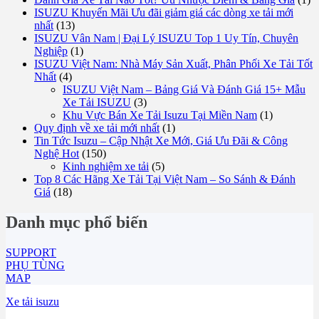
ISUZU Khuyến Mãi Ưu đãi giảm giá các dòng xe tải mới
nhất
(13)
ISUZU Vân Nam | Đại Lý ISUZU Top 1 Uy Tín, Chuyên
Nghiệp
(1)
ISUZU Việt Nam: Nhà Máy Sản Xuất, Phân Phối Xe Tải Tốt
Nhất
(4)
ISUZU Việt Nam – Bảng Giá Và Đánh Giá 15+ Mẫu
Xe Tải ISUZU
(3)
Khu Vực Bán Xe Tải Isuzu Tại Miền Nam
(1)
Quy định về xe tải mới nhất
(1)
Tin Tức Isuzu – Cập Nhật Xe Mới, Giá Ưu Đãi & Công
Nghệ Hot
(150)
Kinh nghiệm xe tải
(5)
Top 8 Các Hãng Xe Tải Tại Việt Nam – So Sánh & Đánh
Giá
(18)
Danh mục phổ biến
SUPPORT
PHỤ TÙNG
MAP
Xe tải isuzu