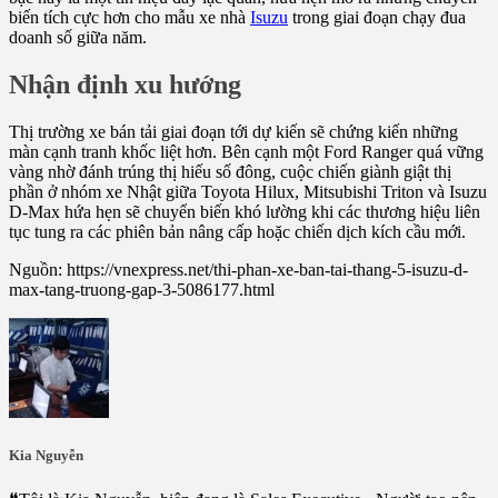
biến tích cực hơn cho mẫu xe nhà
Isuzu
trong giai đoạn chạy đua
doanh số giữa năm.
Nhận định xu hướng
Thị trường xe bán tải giai đoạn tới dự kiến sẽ chứng kiến những
màn cạnh tranh khốc liệt hơn. Bên cạnh một Ford Ranger quá vững
vàng nhờ đánh trúng thị hiếu số đông, cuộc chiến giành giật thị
phần ở nhóm xe Nhật giữa Toyota Hilux, Mitsubishi Triton và Isuzu
D-Max hứa hẹn sẽ chuyển biến khó lường khi các thương hiệu liên
tục tung ra các phiên bản nâng cấp hoặc chiến dịch kích cầu mới.
Nguồn: https://vnexpress.net/thi-phan-xe-ban-tai-thang-5-isuzu-d-
max-tang-truong-gap-3-5086177.html
Kia Nguyễn