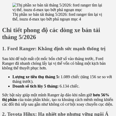
Thị phần xe bán tải tháng 5/2026: ford ranger tìm lại vị
thế, isuzu d-max tạo bứt phá ngoạn mục 4
Chi tiết phong độ các dòng xe bán tải
tháng 5/2026
1. Ford Ranger: Khẳng định sức mạnh thống trị
Sau khi để tuột mất cột mốc bốn chữ số vào tháng trước, Ford
Ranger đã nhanh chóng lấy lại vị thế vốn có bằng một kịch bản
không thể thuyết phục hơn.
Lượng xe tiêu thụ tháng 5:
1.089 chiếc (tăng 156 xe so với
tháng trước).
Doanh số tích lũy 5 tháng:
6.134 chiếc.
Sức bật này giúp một mình Ranger áp đảo khi nắm giữ
hơn 56%
thị phần
của toàn phân khúc, tạo ra khoảng cách mênh mông khiến
các đối thủ xếp sau gần như không có cơ hội xoay chuyển cục diện.
2. Toyota Hilux: Hạ nhiệt nhẹ nhưng vững ngôi Á