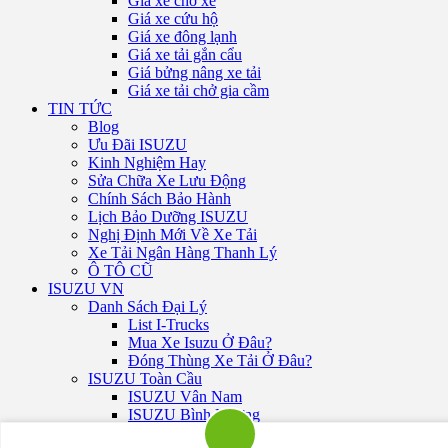
Giá xe chở xe
Giá xe cứu hộ
Giá xe đông lạnh
Giá xe tải gắn cẩu
Giá bửng nâng xe tải
Giá xe tải chở gia cầm
TIN TỨC
Blog
Ưu Đãi ISUZU
Kinh Nghiệm Hay
Sửa Chữa Xe Lưu Động
Chính Sách Bảo Hành
Lịch Bảo Dưỡng ISUZU
Nghị Định Mới Về Xe Tải
Xe Tải Ngân Hàng Thanh Lý
Ô TÔ CŨ
ISUZU VN
Danh Sách Đại Lý
List I-Trucks
Mua Xe Isuzu Ở Đâu?
Đóng Thùng Xe Tải Ở Đâu?
ISUZU Toàn Cầu
ISUZU Vân Nam
ISUZU Bình Dương
ISUZU TP. Hồ Chí Minh