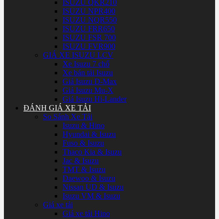
ISUZU QKR210
ISUZU NPR400
ISUZU NQR550
ISUZU FRR650
ISUZU FSR 700
ISUZU FVR900
GIÁ XE ISUZU LCV
Xe Isuzu 7 chổ
Xe bán tải Isuzu
Giá Isuzu D-Max
Giá Isuzu Mu-X
Giá Isuzu Hi-Lander
ĐÁNH GIÁ XE TẢI
So Sánh Xe Tải
Isuzu & Hino
Hyundai & Isuzu
Fuso & Isuzu
Thaco Kia & Isuzu
Jac & Isuzu
TMT & Isuzu
Daewoo & Isuzu
Nissan UD & Isuzu
Isuzu VM & Isuzu
Giá xe tải
Giá xe tải Hino