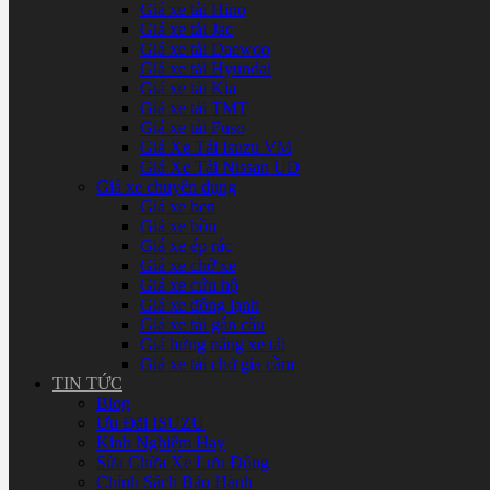
Giá xe tải Hino
Giá xe tải Jac
Giá xe tải Daewoo
Giá xe tải Hyundai
Giá xe tải Kia
Giá xe tải TMT
Giá xe tải Fuso
Giá Xe Tải Isuzu VM
Giá Xe Tải Nissan UD
Giá xe chuyên dụng
Giá xe ben
Giá xe bồn
Giá xe ép rác
Giá xe chở xe
Giá xe cứu hộ
Giá xe đông lạnh
Giá xe tải gắn cẩu
Giá bửng nâng xe tải
Giá xe tải chở gia cầm
TIN TỨC
Blog
Ưu Đãi ISUZU
Kinh Nghiệm Hay
Sửa Chữa Xe Lưu Động
Chính Sách Bảo Hành