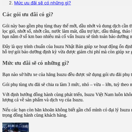
Mức ưu đãi sẽ có những gì?
Các gói ưu đãi có gì?
Gói này bao gồm phụ tùng thay thế mới, dầu nhớt và dung dịch cần th
lọc gió, nhớt số, nhớt cầu, nước làm mát, dầu trợ lực, dầu thắng, th
bạn nằm ở số km bao nhiêu mà cố vấn Isuzu sẽ tính toán bảo dưỡng nh
Đây là quy trình chuẩn của Isuzu Nhật Bản giúp xe hoạt động ổn định
hỗ trợ gói bảo dưỡng định kỳ vừa được giảm chi phí mà còn giúp xe 
Mức ưu đãi sẽ có những gì?
Bạn nào sở hữu xe của hãng Isuzu đều được sử dụng gói ưu đãi phụ 
Gói phụ tùng ưu đãi sẽ chia ra làm 3 mức, nhỏ – vừa – lớn, tuỳ the
Với định hướng đồng hành cùng phát triển, Isuzu Việt Nam luôn không 
lượng cả về sản phẩm và dịch vụ của Isuzu.
Nếu các bạn còn băn khoăn không biết gần chổ mình có đại lý Isuzu
trọng đồng hành cùng khách hàng.