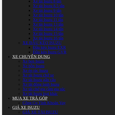
Xe tải Isuzu 8 tấn
Xe tải Isuzu 8.5 tấn
Xe tải Isuzu 9 tấn
Xe tải Isuzu 10 tấn
Xe tải Isuzu 11 tấn
Xe tải Isuzu 13 tấn
Xe tải Isuzu 14 tấn
Xe tải Isuzu 15 tấn
Xe tải Isuzu 16 tấn
XE ĐẦU KÉO ISUZU
Đầu kéo Isuzu EXR
Đầu kéo Isuzu GVR
XE CHUYÊN DỤNG
Xe ben Isuzu
Xe bồn Isuzu
Xe ép rác Isuzu
Xe tải Isuzu chở xe
Xe tải Isuzu gắn cẩu
Xe tải đông lạnh Isuzu
Xe tải chở gia cầm gia súc
Xe tải Isuzu loại khác
MUA XE TRẢ GÓP
Công Cụ Tính Khoản Vay
GIÁ XE ISUZU
GIÁ XE TẢI ISUZU