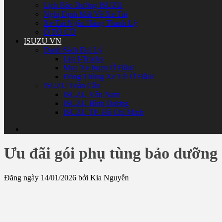
Lịch Bảo Dưỡng ISUZU
Nghị Định Mới Về Xe Tải
Xe Tải Ngân Hàng Thanh Lý
Ô TÔ CŨ
ISUZU VN
Danh Sách Đại Lý
List I-Trucks
Mua Xe Isuzu Ở Đâu?
Đóng Thùng Xe Tải Ở Đâu?
ISUZU Toàn Cầu
ISUZU Vân Nam
ISUZU Bình Dương
ISUZU TP. Hồ Chí Minh
Ưu đãi gói phụ tùng bảo dưỡng
Đăng ngày 14/01/2026 bởi Kia Nguyễn