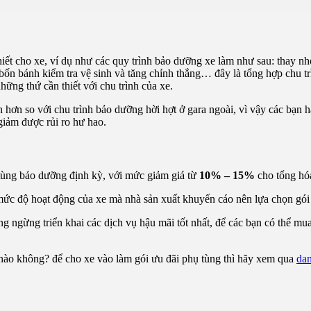
iết cho xe, ví dụ như các quy trình bảo dưỡng xe làm như sau: thay nhớ
áo bốn bánh kiểm tra vệ sinh và tăng chỉnh thắng… đây là tổng hợp chu t
ững thứ cần thiết với chu trình của xe.
 hơn so với chu trình bảo dưỡng hời hợt ở gara ngoài, vì vậy các bạn 
giảm được rủi ro hư hao.
tùng bảo dưỡng định kỳ, với mức giảm giá từ
10% – 15%
cho tổng hó
o mức độ hoạt động của xe mà nhà sản xuất khuyến cáo nên lựa chọn gó
ngừng triển khai các dịch vụ hậu mãi tốt nhất, để các bạn có thể mua 
 nào không? để cho xe vào làm gói ưu đãi phụ tùng thì hãy xem qua
dan