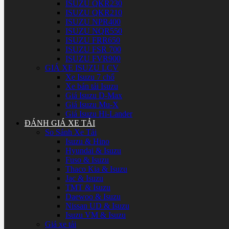
ISUZU QKR230
ISUZU QKR210
ISUZU NPR400
ISUZU NQR550
ISUZU FRR650
ISUZU FSR 700
ISUZU FVR900
GIÁ XE ISUZU LCV
Xe Isuzu 7 chổ
Xe bán tải Isuzu
Giá Isuzu D-Max
Giá Isuzu Mu-X
Giá Isuzu Hi-Lander
ĐÁNH GIÁ XE TẢI
So Sánh Xe Tải
Isuzu & Hino
Hyundai & Isuzu
Fuso & Isuzu
Thaco Kia & Isuzu
Jac & Isuzu
TMT & Isuzu
Daewoo & Isuzu
Nissan UD & Isuzu
Isuzu VM & Isuzu
Giá xe tải