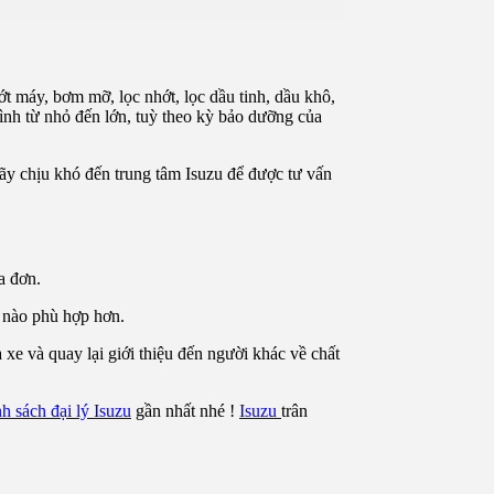
t máy, bơm mỡ, lọc nhớt, lọc dầu tinh, dầu khô,
rình từ nhỏ đến lớn, tuỳ theo kỳ bảo dưỡng của
hãy chịu khó đến trung tâm Isuzu để được tư vấn
a đơn.
i nào phù hợp hơn.
xe và quay lại giới thiệu đến người khác về chất
h sách đại lý Isuzu
gần nhất nhé !
Isuzu
trân