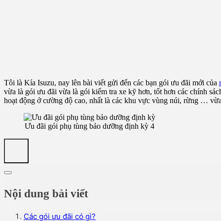
Tôi là Kía Isuzu, nay lên bài viết gửi đến các bạn gói ưu đãi mới của
vừa là gói ưu đãi vừa là gói kiểm tra xe kỹ hơn, tốt hơn các chính s
hoạt động ở cường độ cao, nhất là các khu vực vùng núi, rừng … vừa ti
Ưu đãi gói phụ tùng bảo dưỡng định kỳ 4
Nội dung bài viết
Các gói ưu đãi có gì?