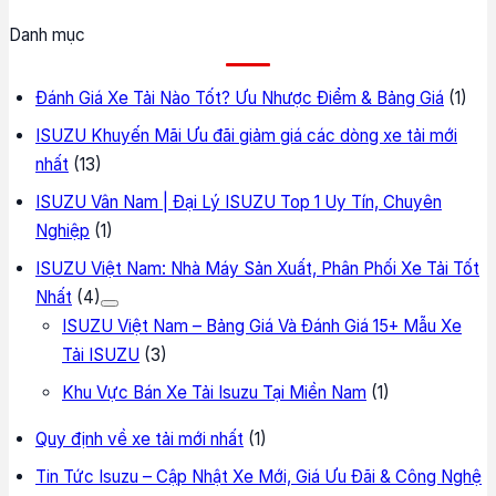
Danh mục
Đánh Giá Xe Tải Nào Tốt? Ưu Nhược Điểm & Bảng Giá
(1)
ISUZU Khuyến Mãi Ưu đãi giảm giá các dòng xe tải mới
nhất
(13)
ISUZU Vân Nam | Đại Lý ISUZU Top 1 Uy Tín, Chuyên
Nghiệp
(1)
ISUZU Việt Nam: Nhà Máy Sản Xuất, Phân Phối Xe Tải Tốt
Nhất
(4)
ISUZU Việt Nam – Bảng Giá Và Đánh Giá 15+ Mẫu Xe
Tải ISUZU
(3)
Khu Vực Bán Xe Tải Isuzu Tại Miền Nam
(1)
Quy định về xe tải mới nhất
(1)
Tin Tức Isuzu – Cập Nhật Xe Mới, Giá Ưu Đãi & Công Nghệ