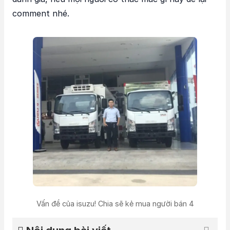
comment nhé.
Vấn đề của isuzu! Chia sẽ kẻ mua người bán 4