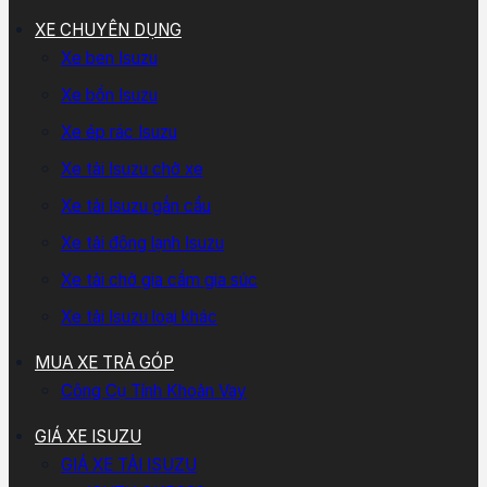
XE CHUYÊN DỤNG
Xe ben Isuzu
Xe bồn Isuzu
Xe ép rác Isuzu
Xe tải Isuzu chở xe
Xe tải Isuzu gắn cẩu
Xe tải đông lạnh Isuzu
Xe tải chở gia cầm gia súc
Xe tải Isuzu loại khác
MUA XE TRẢ GÓP
Công Cụ Tính Khoản Vay
GIÁ XE ISUZU
GIÁ XE TẢI ISUZU