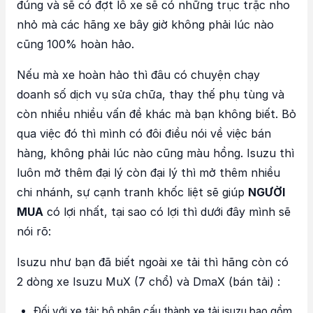
đúng và sẽ có đợt lô xe sẽ có những trục trặc nho
nhỏ mà các hãng xe bây giờ không phải lúc nào
cũng 100% hoàn hảo.
Nếu mà xe hoàn hảo thì đâu có chuyện chạy
doanh số dịch vụ sửa chữa, thay thế phụ tùng và
còn nhiều nhiều vấn đề khác mà bạn không biết. Bỏ
qua việc đó thì mình có đôi điều nói về việc bán
hàng, không phải lúc nào cũng màu hồng. Isuzu thì
luôn mở thêm đại lý còn đại lý thì mở thêm nhiều
chi nhánh, sự cạnh tranh khốc liệt sẽ giúp
NGƯỜI
MUA
có lợi nhất, tại sao có lợi thì dưới đây mình sẽ
nói rõ:
Isuzu như bạn đã biết ngoài xe tải thì hãng còn có
2 dòng xe Isuzu MuX (7 chổ) và DmaX (bán tải) :
Đối với xe tải: bộ phận cấu thành xe tải isuzu bao gồm