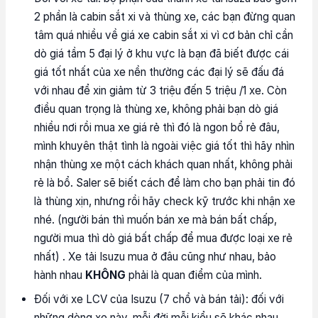
2 phần là cabin sắt xi và thùng xe, các bạn đừng quan
tâm quá nhiều về giá xe cabin sắt xi vì cơ bản chỉ cần
dò giá tầm 5 đại lý ở khu vực là bạn đã biết được cái
giá tốt nhất của xe nền thường các đại lý sẽ đấu đá
với nhau để xin giảm từ 3 triệu đến 5 triệu /1 xe. Còn
điều quan trọng là thùng xe, không phải bạn dò giá
nhiều nơi rồi mua xe giá rẻ thì đó là ngon bổ rẻ đâu,
mình khuyên thật tình là ngoài việc giá tốt thì hãy nhìn
nhận thùng xe một cách khách quan nhất, không phải
rẻ là bổ. Saler sẽ biết cách để làm cho bạn phải tin đó
là thùng xịn, nhưng rồi hãy check kỹ trước khi nhận xe
nhé. (người bán thì muốn bán xe mà bán bất chấp,
người mua thì dò giá bất chấp để mua được loại xe rẻ
nhất) . Xe tải Isuzu mua ở đâu cũng như nhau, bảo
hành nhau
KHÔNG
phải là quan điểm của mình.
Đối với xe LCV của Isuzu (7 chổ và bán tải): đối với
những dòng xe này, mỗi đời mỗi kiểu sẽ khác nhau