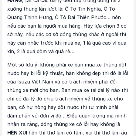
HÀNG
, tất cả các đại lý đều tập trung đóng tại 3
xưởng thùng lần lượt là: Ô Tô Tín Nghĩa, Ô Tô
Quang Thịnh Hưng, Ô Tô Đại Thiện Phước… nên
nếu các bạn là người mua hàng, Hãy lựa chọn 3 cơ
sở này, nếu các cơ sở đóng thùng khác ở ngoài thì
hãy cân nhắc trước khi mua xe, 1 là quá cao vì quá
xịn, 2 là quá dỏm và quá rẻ…
Một số lưu ý: không phải xe bạn mua xe thùng dột
nước hay bị lỗi kỹ thuật, hàn không đẹp thì đó là lỗi
của Isuzu Việt Nam và có trách nhiệm phải đổi
thùng xe mới cho bạn. Bạn mua xe tại đại lý nào thì
chỉ có đại lý đó chịu trách nhiệm về thùng xe cho
bạn, có hư hỏng hay dột nước thì tự mình phải
đàm phán với đơn vị đó… Điều quan trọng mà mình
nhận ra rằng, đóng thùng xe có lỗi hay không là
HÊN XUI
hên thì thợ làm có tâm, xui thì thợ làm ẩu