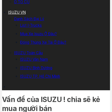
Ô TÔ CŨ
ISUZU VN
Danh Sách Đại Lý
List I-Trucks
Mua Xe Isuzu Ở Đâu?
Đóng Thùng Xe Tải Ở Đâu?
ISUZU Toàn Cầu
ISUZU Vân Nam
ISUZU Bình Dương
ISUZU TP. Hồ Chí Minh
Vấn đề của ISUZU ! chia sẽ kẻ
mua người bán