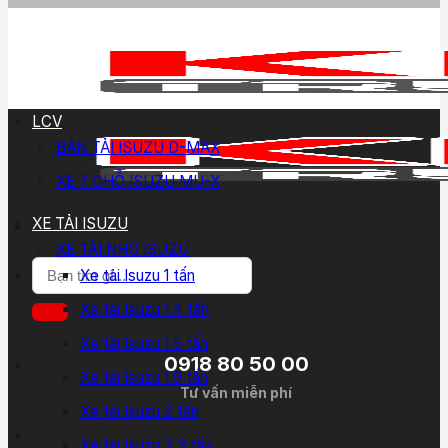
LCV
BÁN TẢI ISUZU D-MAX
XE 7 CHỖ ISUZU MU-X
XE TẢI ISUZU
XE TẢI NHỎ ISUZU
Tìm
Xe tải Isuzu 1 tấn
kiếm:
Xe tải Isuzu 1.4 tấn
Xe tải Isuzu 1.5 tấn
0918 80 50 00
Xe tải Isuzu 1.9 tấn
Tư vấn miễn phí
Xe tải Isuzu 2 tấn
Xe tải Isuzu 2.3 tấn