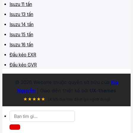
Isuzu 11 tấn
Isuzu 13 tấn
Isuzu 14 tấn
Isuzu 15 tấn
Isuzu 16 tấn
Đầu kéo EXR
Đầu kéo GVR
©
2026
Website thuộc quyền sở hữu của
Kia
Nguyễn
| Giao diện thiết kế bởi
UX-themes
★★★★★
(4.9/5 dựa trên đánh giá người dùng)
Tìm
kiếm: