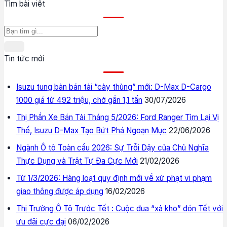
Tìm bài viết
Tin tức mới
Isuzu tung bản bán tải “cày thùng” mới: D-Max D-Cargo
1000 giá từ 492 triệu, chở gần 1,1 tấn
30/07/2026
Thị Phần Xe Bán Tải Tháng 5/2026: Ford Ranger Tìm Lại Vị
Thế, Isuzu D-Max Tạo Bứt Phá Ngoạn Mục
22/06/2026
Ngành Ô tô Toàn cầu 2026: Sự Trỗi Dậy của Chủ Nghĩa
Thực Dụng và Trật Tự Đa Cực Mới
21/02/2026
Từ 1/3/2026: Hàng loạt quy định mới về xử phạt vi phạm
giao thông được áp dụng
16/02/2026
Thị Trường Ô Tô Trước Tết : Cuộc đua “xả kho” đón Tết với
ưu đãi cực đại
06/02/2026