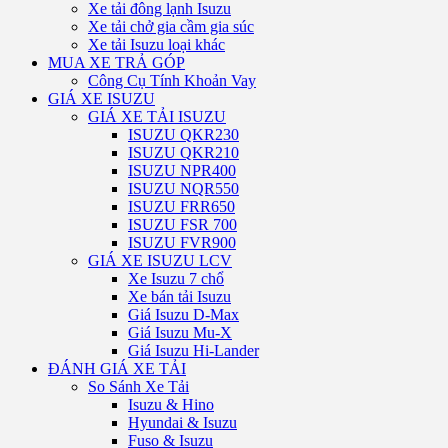
Xe tải đông lạnh Isuzu
Xe tải chở gia cầm gia súc
Xe tải Isuzu loại khác
MUA XE TRẢ GÓP
Công Cụ Tính Khoản Vay
GIÁ XE ISUZU
GIÁ XE TẢI ISUZU
ISUZU QKR230
ISUZU QKR210
ISUZU NPR400
ISUZU NQR550
ISUZU FRR650
ISUZU FSR 700
ISUZU FVR900
GIÁ XE ISUZU LCV
Xe Isuzu 7 chổ
Xe bán tải Isuzu
Giá Isuzu D-Max
Giá Isuzu Mu-X
Giá Isuzu Hi-Lander
ĐÁNH GIÁ XE TẢI
So Sánh Xe Tải
Isuzu & Hino
Hyundai & Isuzu
Fuso & Isuzu