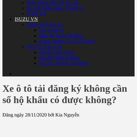
Nghị Định Mới Về Xe Tải
Xe Tải Ngân Hàng Thanh Lý
Ô TÔ CŨ
ISUZU VN
Danh Sách Đại Lý
List I-Trucks
Mua Xe Isuzu Ở Đâu?
Đóng Thùng Xe Tải Ở Đâu?
ISUZU Toàn Cầu
ISUZU Vân Nam
ISUZU Bình Dương
ISUZU TP. Hồ Chí Minh
Xe ô tô tải đăng ký không cần
sổ hộ khẩu có được không?
Đăng ngày 28/11/2020 bởi Kia Nguyễn