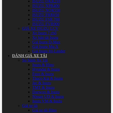
ISUZU QKR210
ISUZU NPR400
ISUZU NQR550
ISUZU FRR650
ISUZU FSR 700
ISUZU FVR900
GIÁ XE ISUZU LCV
Xe Isuzu 7 chổ
Xe bán tải Isuzu
Giá Isuzu D-Max
Giá Isuzu Mu-X
Giá Isuzu Hi-Lander
ĐÁNH GIÁ XE TẢI
So Sánh Xe Tải
Isuzu & Hino
Hyundai & Isuzu
Fuso & Isuzu
Thaco Kia & Isuzu
Jac & Isuzu
TMT & Isuzu
Daewoo & Isuzu
Nissan UD & Isuzu
Isuzu VM & Isuzu
Giá xe tải
Giá xe tải Hino