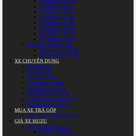
Xe tải Isuzu 8.5 tấn
Xe tải Isuzu 9 tấn
Xe tải Isuzu 10 tấn
Xe tải Isuzu 11 tấn
Xe tải Isuzu 13 tấn
Xe tải Isuzu 14 tấn
Xe tải Isuzu 15 tấn
Xe tải Isuzu 16 tấn
XE ĐẦU KÉO ISUZU
Đầu kéo Isuzu EXR
Đầu kéo Isuzu GVR
XE CHUYÊN DỤNG
Xe ben Isuzu
Xe bồn Isuzu
Xe ép rác Isuzu
Xe tải Isuzu chở xe
Xe tải Isuzu gắn cẩu
Xe tải đông lạnh Isuzu
Xe tải chở gia cầm gia súc
Xe tải Isuzu loại khác
MUA XE TRẢ GÓP
Công Cụ Tính Khoản Vay
GIÁ XE ISUZU
GIÁ XE TẢI ISUZU
ISUZU QKR230