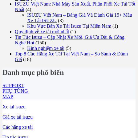
ISUZU Việt Nam: Nhà Máy Sản Xuất, Phân Phối Xe Tải Tốt
Nhất
(4)
ISUZU Việt Nam – Bảng Giá Và Đánh Giá 15+ Mẫu
Xe Tải ISUZU
(3)
Khu Vực Bán Xe Tải Isuzu Tại Miền Nam
(1)
Quy định về xe tải mới nhất
(1)
Tin Tức Isuzu – Cập Nhật Xe Mới, Giá Ưu Đãi & Công
Nghệ Hot
(150)
Kinh nghiệm xe tải
(5)
Top 8 Các Hãng Xe Tải Tại Việt Nam – So Sánh & Đánh
Giá
(18)
Danh mục phổ biến
SUPPORT
PHỤ TÙNG
MAP
Xe tải isuzu
Giá xe tải isuzu
Các hãng xe tải
Tin tức isuzu