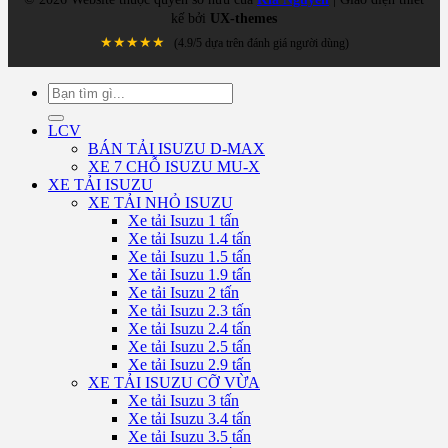
kế bởi
UX-themes
★★★★★
(4.9/5 dựa trên đánh giá người dùng)
Tìm
kiếm:
LCV
BÁN TẢI ISUZU D-MAX
XE 7 CHỖ ISUZU MU-X
XE TẢI ISUZU
XE TẢI NHỎ ISUZU
Xe tải Isuzu 1 tấn
Xe tải Isuzu 1.4 tấn
Xe tải Isuzu 1.5 tấn
Xe tải Isuzu 1.9 tấn
Xe tải Isuzu 2 tấn
Xe tải Isuzu 2.3 tấn
Xe tải Isuzu 2.4 tấn
Xe tải Isuzu 2.5 tấn
Xe tải Isuzu 2.9 tấn
XE TẢI ISUZU CỠ VỪA
Xe tải Isuzu 3 tấn
Xe tải Isuzu 3.4 tấn
Xe tải Isuzu 3.5 tấn