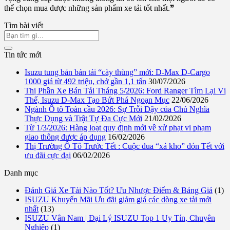
thể chọn mua được những sản phẩm xe tải tốt nhất.❞
Tìm bài viết
Tin tức mới
Isuzu tung bản bán tải “cày thùng” mới: D-Max D-Cargo
1000 giá từ 492 triệu, chở gần 1,1 tấn
30/07/2026
Thị Phần Xe Bán Tải Tháng 5/2026: Ford Ranger Tìm Lại Vị
Thế, Isuzu D-Max Tạo Bứt Phá Ngoạn Mục
22/06/2026
Ngành Ô tô Toàn cầu 2026: Sự Trỗi Dậy của Chủ Nghĩa
Thực Dụng và Trật Tự Đa Cực Mới
21/02/2026
Từ 1/3/2026: Hàng loạt quy định mới về xử phạt vi phạm
giao thông được áp dụng
16/02/2026
Thị Trường Ô Tô Trước Tết : Cuộc đua “xả kho” đón Tết với
ưu đãi cực đại
06/02/2026
Danh mục
Đánh Giá Xe Tải Nào Tốt? Ưu Nhược Điểm & Bảng Giá
(1)
ISUZU Khuyến Mãi Ưu đãi giảm giá các dòng xe tải mới
nhất
(13)
ISUZU Vân Nam | Đại Lý ISUZU Top 1 Uy Tín, Chuyên
Nghiệp
(1)