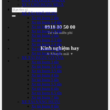
BÁN TẢI ISUZU D-MAX
XE 7 CHỖ ISUZU MU-X
XE TẢI ISUZU
Tìm
XE TẢI NHỎ ISUZU
kiếm:
Xe tải Isuzu 1 tấn
Xe tải Isuzu 1.4 tấn
0918 80 50 00
Xe tải Isuzu 1.5 tấn
Xe tải Isuzu 1.9 tấn
Tư vấn miễn phí
Xe tải Isuzu 2 tấn
Xe tải Isuzu 2.3 tấn
Xe tải Isuzu 2.4 tấn
Kinh nghiệm hay
Xe tải Isuzu 2.5 tấn
Xe tải Isuzu 2.9 tấn
& Khuyến mãi ▼
XE TẢI ISUZU CỠ VỪA
Xe tải Isuzu 3 tấn
Xe tải Isuzu 3.4 tấn
Xe tải Isuzu 3.5 tấn
Xe tải Isuzu 4 tấn
Xe tải Isuzu 5 tấn
Xe tải Isuzu 5.5 tấn
Xe tải Isuzu 6 tấn
Xe tải Isuzu 6.5 tấn
Xe tải Isuzu 7 tấn
XE TẢI NẶNG ISUZU
Xe tải Isuzu 8 tấn