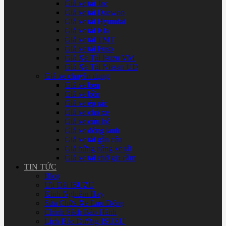
Giá xe tải Jac
Giá xe tải Daewoo
Giá xe tải Hyundai
Giá xe tải Kia
Giá xe tải TMT
Giá xe tải Fuso
Giá Xe Tải Isuzu VM
Giá Xe Tải Nissan UD
Giá xe chuyên dụng
Giá xe ben
Giá xe bồn
Giá xe ép rác
Giá xe chở xe
Giá xe cứu hộ
Giá xe đông lạnh
Giá xe tải gắn cẩu
Giá bửng nâng xe tải
Giá xe tải chở gia cầm
TIN TỨC
Blog
Ưu Đãi ISUZU
Kinh Nghiệm Hay
Sửa Chữa Xe Lưu Động
Chính Sách Bảo Hành
Lịch Bảo Dưỡng ISUZU