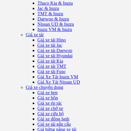
Thaco Kia & Isuzu
Jac & Isuzu
TMT & Isuzu
Daewoo & Isuzu
Nissan UD & Isuzu
Isuzu VM & Isuzu
Giá xe tải
Giá xe tải Hino
Giá xe tải Jac
Giá xe tải Daewoo
Giá xe tải Hyundai
Giá xe tải Kia
Giá xe tải TMT
Giá xe tải Fuso
Giá Xe Tải Isuzu VM
Giá Xe Tải Nissan UD
Giá xe chuyên dụng
Giá xe ben
Giá xe bồn
Giá xe ép rác
Giá xe chở xe
Giá xe cứu hộ
Giá xe đông lạnh
Giá xe tải gắn cẩu
Giá bửng nâng xe tải