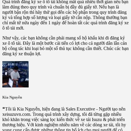
Quá trình đăng ký xe ô tô tải không mất quá nhiều thời gian nếu bạn
làm đúng theo quy trình và chuẩn bị đầy đủ giấy tờ. Nếu bạn là
người bận rộn thì hãy thử gọi đến các bộ phận trong quy trình đăng
ký và tổng hợp số lượng và loại giấy tờ cần nộp. Thông thường bạn
chỉ mất tử nửa ngày đến 1 ngày để hoàn tất các quá trình đăng ký xe
ô tô tải mới.
Như vậy, các bạn không cần phải mang sổ hộ khẩu khi đi đăng ký
xe ô tô tải. Đây là một bước cải tiến có lợi cho cả người dân lẫn cán
bộ công tác khi loại bỏ một số thủ tục không cần thiết. Chúc các bạn
đăng ký xe thuận lợi.
Kia Nguyễn
❝Tôi là Kia Nguyễn, hiện đang là Sales Executive - Người tạo nên
xeisuzuvn.com. Trong quá trình xây dựng, tôi đã từng gặp nhiều
khó khăn trong việc sàng lọc kiến thức về xe tải Isuzu & phát triển
thương hiệu. Với kinh nghiệm nhiều năm về các dòng xe tải, tôi hy
vọng cung cấp được những thông tin bổ ích cho mọi người để có