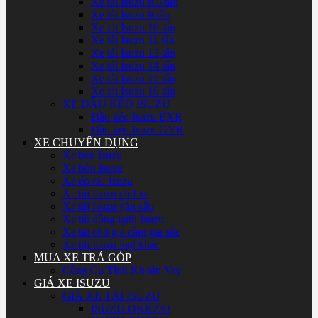
Xe tải Isuzu 8.5 tấn
Xe tải Isuzu 9 tấn
Xe tải Isuzu 10 tấn
Xe tải Isuzu 11 tấn
Xe tải Isuzu 13 tấn
Xe tải Isuzu 14 tấn
Xe tải Isuzu 15 tấn
Xe tải Isuzu 16 tấn
XE ĐẦU KÉO ISUZU
Đầu kéo Isuzu EXR
Đầu kéo Isuzu GVR
XE CHUYÊN DỤNG
Xe ben Isuzu
Xe bồn Isuzu
Xe ép rác Isuzu
Xe tải Isuzu chở xe
Xe tải Isuzu gắn cẩu
Xe tải đông lạnh Isuzu
Xe tải chở gia cầm gia súc
Xe tải Isuzu loại khác
MUA XE TRẢ GÓP
Công Cụ Tính Khoản Vay
GIÁ XE ISUZU
GIÁ XE TẢI ISUZU
ISUZU QKR230