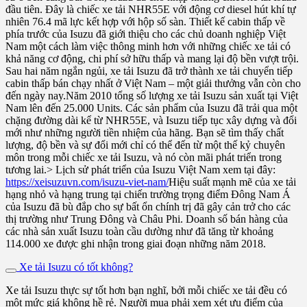
đầu tiên. Đây là chiếc xe tải NHR55E với động cơ diesel hút khí tự
nhiên 76.4 mã lực kết hợp với hộp số sàn. Thiết kế cabin thấp về
phía trước của Isuzu đã giới thiệu cho các chủ doanh nghiệp Việt
Nam một cách làm việc thông minh hơn với những chiếc xe tải có
khả năng cơ động, chi phí sở hữu thấp và mang lại độ bền vượt trội.
Sau hai năm ngắn ngủi, xe tải Isuzu đã trở thành xe tải chuyển tiếp
cabin thấp bán chạy nhất ở Việt Nam – một giải thưởng vẫn còn cho
đến ngày nay.Năm 2010 tổng số lượng xe tải Isuzu sản xuất tại Việt
Nam lên đến 25.000 Units. Các sản phẩm của Isuzu đã trải qua một
chặng đường dài kể từ NHR55E, và Isuzu tiếp tục xây dựng và đổi
mới như những người tiền nhiệm của hãng. Bạn sẽ tìm thấy chất
lượng, độ bền và sự đổi mới chỉ có thể đến từ một thế kỷ chuyên
môn trong mỗi chiếc xe tải Isuzu, và nó còn mãi phát triển trong
tương lai.> Lịch sử phát triển của Isuzu Việt Nam xem tại đây:
https://xeisuzuvn.com/isuzu-viet-nam/
Hiệu suất mạnh mẽ của xe tải
hạng nhỏ và hạng trung tại chiến trường trọng điểm Đông Nam Á
của Isuzu đã bù đắp cho sự bất ổn chính trị đã gây cản trở cho các
thị trường như Trung Đông và Châu Phi. Doanh số bán hàng của
các nhà sản xuất Isuzu toàn cầu dường như đã tăng từ khoảng
114.000 xe được ghi nhận trong giai đoạn những năm 2018.
Xe tải Isuzu có tốt không?
Xe tải Isuzu thực sự tốt hơn bạn nghĩ, bởi mỗi chiếc xe tải đều có
một mức giá không hề rẻ. Người mua phải xem xét ưu điểm của