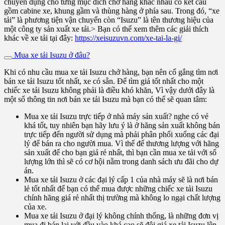
chuyên dụng cho từng mục đích chở hàng khác nhau có kết cấu
gồm cabine xe, khung gầm và thùng hàng ở phía sau. Trong đó, “xe
tải” là phương tiện vận chuyển còn “Isuzu” là tên thương hiệu của
một công ty sản xuất xe tải.> Bạn có thể xem thêm các giải thích
khác về xe tải tại đây:
https://xeisuzuvn.com/xe-tai-la-gi/
Mua xe tải Isuzu ở đâu?
Khi có nhu cầu mua xe tải Isuzu chở hàng, bạn nên cố gắng tìm nơi
bán xe tải Isuzu tốt nhất, xe có sẵn. Để tìm giá tốt nhất cho một
chiếc xe tải Isuzu không phải là điều khó khăn, Vì vậy dưới đây là
một số thông tin nơi bán xe tải Isuzu mà bạn có thể sẽ quan tâm:
Mua xe tải Isuzu trực tiếp ở nhà máy sản xuất? nghe có vẻ
khá tốt, tuy nhiên bạn hãy lưu ý là ở hãng sản xuất không bán
trực tiếp đến người sử dụng mà phải phân phối xuống các đại
lý để bán ra cho người mua. Vì thế để thương lượng với hãng
sản xuất để cho bạn giá rẻ nhất, thì bạn cần mua xe tải với số
lượng lớn thì sẽ có cơ hội nằm trong danh sách ưu đãi cho dự
án.
Mua xe tải Isuzu ở các đại lý cấp 1 của nhà máy sẽ là nơi bán
lẻ tốt nhất để bạn có thể mua được những chiếc xe tải Isuzu
chính hãng giá rẻ nhất thị trường mà không lo ngại chất lượng
của xe.
Mua xe tải Isuzu ở đại lý không chính thống, là những đơn vị
mua đi bán lại với đầu vào khá cao sẽ đội giá xe tải Isuzu lên