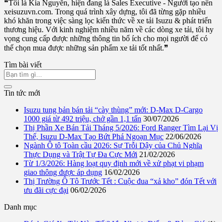
❝Tôi là Kia Nguyễn, hiện đang là Sales Executive - Người tạo nên
xeisuzuvn.com. Trong quá trình xây dựng, tôi đã từng gặp nhiều
khó khăn trong việc sàng lọc kiến thức về xe tải Isuzu & phát triển
thương hiệu. Với kinh nghiệm nhiều năm về các dòng xe tải, tôi hy
vọng cung cấp được những thông tin bổ ích cho mọi người để có
thể chọn mua được những sản phẩm xe tải tốt nhất.❞
Tìm bài viết
Tin tức mới
Isuzu tung bản bán tải “cày thùng” mới: D-Max D-Cargo
1000 giá từ 492 triệu, chở gần 1,1 tấn
30/07/2026
Thị Phần Xe Bán Tải Tháng 5/2026: Ford Ranger Tìm Lại Vị
Thế, Isuzu D-Max Tạo Bứt Phá Ngoạn Mục
22/06/2026
Ngành Ô tô Toàn cầu 2026: Sự Trỗi Dậy của Chủ Nghĩa
Thực Dụng và Trật Tự Đa Cực Mới
21/02/2026
Từ 1/3/2026: Hàng loạt quy định mới về xử phạt vi phạm
giao thông được áp dụng
16/02/2026
Thị Trường Ô Tô Trước Tết : Cuộc đua “xả kho” đón Tết với
ưu đãi cực đại
06/02/2026
Danh mục