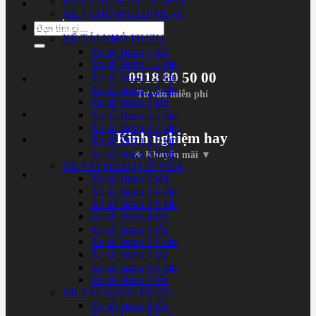
BÁN TẢI ISUZU D-MAX
XE 7 CHỖ ISUZU MU-X
XE TẢI ISUZU
Tìm
XE TẢI NHỎ ISUZU
kiếm:
Xe tải Isuzu 1 tấn
Xe tải Isuzu 1.4 tấn
0918 80 50 00
Xe tải Isuzu 1.5 tấn
Xe tải Isuzu 1.9 tấn
Tư vấn miễn phí
Xe tải Isuzu 2 tấn
Xe tải Isuzu 2.3 tấn
Xe tải Isuzu 2.4 tấn
Kinh nghiệm hay
Xe tải Isuzu 2.5 tấn
Xe tải Isuzu 2.9 tấn
& Khuyến mãi ▼
XE TẢI ISUZU CỠ VỪA
Xe tải Isuzu 3 tấn
Xe tải Isuzu 3.4 tấn
Xe tải Isuzu 3.5 tấn
Xe tải Isuzu 4 tấn
Xe tải Isuzu 5 tấn
Xe tải Isuzu 5.5 tấn
Xe tải Isuzu 6 tấn
Xe tải Isuzu 6.5 tấn
Xe tải Isuzu 7 tấn
XE TẢI NẶNG ISUZU
Xe tải Isuzu 8 tấn