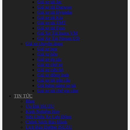
Giá xe tải Jac
Giá xe tải Daewoo
Giá xe tải Hyundai
Giá xe tải Kia
Giá xe tải TMT
Giá xe tải Fuso
Giá Xe Tải Isuzu VM
Giá Xe Tải Nissan UD
Giá xe chuyên dụng
Giá xe ben
Giá xe bồn
Giá xe ép rác
Giá xe chở xe
Giá xe cứu hộ
Giá xe đông lạnh
Giá xe tải gắn cẩu
Giá bửng nâng xe tải
Giá xe tải chở gia cầm
TIN TỨC
Blog
Ưu Đãi ISUZU
Kinh Nghiệm Hay
Sửa Chữa Xe Lưu Động
Chính Sách Bảo Hành
Lịch Bảo Dưỡng ISUZU