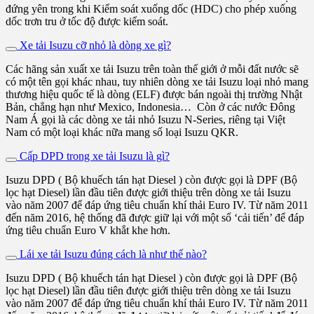
đứng yên trong khi Kiểm soát xuống dốc (HDC) cho phép xuống
dốc trơn tru ở tốc độ được kiểm soát.
Xe tải Isuzu cỡ nhỏ là dòng xe gì?
Các hãng sản xuất xe tải Isuzu trên toàn thế giới ở mỗi đất nước sẽ
có một tên gọi khác nhau, tuy nhiên dòng xe tải Isuzu loại nhỏ mang
thương hiệu quốc tế là dòng (ELF) được bán ngoài thị trường Nhật
Bản, chẳng hạn như Mexico, Indonesia… Còn ở các nước Đông
Nam Á gọi là các dòng xe tải nhỏ Isuzu N-Series, riêng tại Việt
Nam có một loại khác nữa mang số loại Isuzu QKR.
Cấp DPD trong xe tải Isuzu là gì?
Isuzu DPD ( Bộ khuếch tán hạt Diesel ) còn được gọi là DPF (Bộ
lọc hạt Diesel) lần đầu tiên được giới thiệu trên dòng xe tải Isuzu
vào năm 2007 để đáp ứng tiêu chuẩn khí thải Euro IV. Từ năm 2011
đến năm 2016, hệ thống đã được giữ lại với một số ‘cải tiến’ để đáp
ứng tiêu chuẩn Euro V khắt khe hơn.
Lái xe tải Isuzu đúng cách là như thế nào?
Isuzu DPD ( Bộ khuếch tán hạt Diesel ) còn được gọi là DPF (Bộ
lọc hạt Diesel) lần đầu tiên được giới thiệu trên dòng xe tải Isuzu
vào năm 2007 để đáp ứng tiêu chuẩn khí thải Euro IV. Từ năm 2011