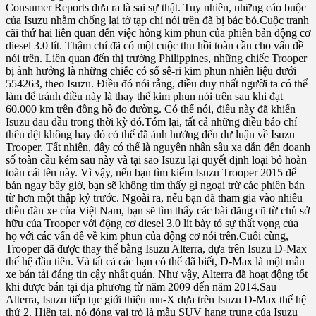
Consumer Reports đưa ra là sai sự thật. Tuy nhiên, những cáo buộc
của Isuzu nhằm chống lại tờ tạp chí nói trên đã bị bác bỏ.Cuộc tranh
cãi thứ hai liên quan đến việc hỏng kim phun của phiên bản động cơ
diesel 3.0 lít. Thậm chí đã có một cuộc thu hồi toàn cầu cho vấn đề
nói trên. Liên quan đến thị trường Philippines, những chiếc Trooper
bị ảnh hưởng là những chiếc có số sê-ri kim phun nhiên liệu dưới
554263, theo Isuzu. Điều đó nói rằng, điều duy nhất người ta có thể
làm để tránh điều này là thay thế kim phun nói trên sau khi đạt
60.000 km trên đồng hồ đo đường. Có thể nói, điều này đã khiến
Isuzu đau đầu trong thời kỳ đó.Tóm lại, tất cả những điều báo chí
thêu dệt không hay đó có thể đã ảnh hưởng đến dư luận về Isuzu
Trooper. Tất nhiên, đây có thể là nguyên nhân sâu xa dẫn đến doanh
số toàn cầu kém sau này và tại sao Isuzu lại quyết định loại bỏ hoàn
toàn cái tên này. Vì vậy, nếu bạn tìm kiếm Isuzu Trooper 2015 để
bán ngay bây giờ, bạn sẽ không tìm thấy gì ngoại trừ các phiên bản
từ hơn một thập kỷ trước. Ngoài ra, nếu bạn đã tham gia vào nhiều
diễn đàn xe của Việt Nam, bạn sẽ tìm thấy các bài đăng cũ từ chủ sở
hữu của Trooper với động cơ diesel 3.0 lít bày tỏ sự thất vọng của
họ với các vấn đề về kim phun của động cơ nói trên.Cuối cùng,
Trooper đã được thay thế bằng Isuzu Alterra, dựa trên Isuzu D-Max
thế hệ đầu tiên. Và tất cả các bạn có thể đã biết, D-Max là một mẫu
xe bán tải đáng tin cậy nhất quán. Như vậy, Alterra đã hoạt động tốt
khi được bán tại địa phương từ năm 2009 đến năm 2014.Sau
Alterra, Isuzu tiếp tục giới thiệu mu-X dựa trên Isuzu D-Max thế hệ
thứ 2. Hiện tại, nó đóng vai trò là mẫu SUV hạng trung của Isuzu