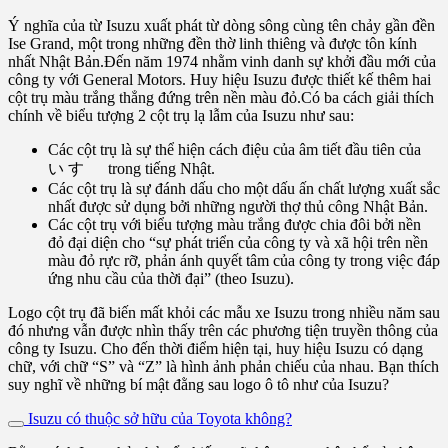
Ý nghĩa của từ Isuzu xuất phát từ dòng sông cùng tên chảy gần đền
Ise Grand, một trong những đền thờ linh thiêng và được tôn kính
nhất Nhật Bản.Đến năm 1974 nhằm vinh danh sự khởi đầu mới của
công ty với General Motors. Huy hiệu Isuzu được thiết kế thêm hai
cột trụ màu trắng thẳng đứng trên nền màu đỏ.Có ba cách giải thích
chính về biểu tượng 2 cột trụ lạ lẫm của Isuzu như sau:
Các cột trụ là sự thể hiện cách điệu của âm tiết đầu tiên của
い す ゞ trong tiếng Nhật.
Các cột trụ là sự đánh dấu cho một dấu ấn chất lượng xuất sắc
nhất được sử dụng bởi những người thợ thủ công Nhật Bản.
Các cột trụ với biểu tượng màu trắng được chia đôi bởi nền
đỏ đại diện cho “sự phát triển của công ty và xã hội trên nền
màu đỏ rực rỡ, phản ánh quyết tâm của công ty trong việc đáp
ứng nhu cầu của thời đại” (theo Isuzu).
Logo cột trụ đã biến mất khỏi các mẫu xe Isuzu trong nhiều năm sau
đó nhưng vẫn được nhìn thấy trên các phương tiện truyền thông của
công ty Isuzu. Cho đến thời điểm hiện tại, huy hiệu Isuzu có dạng
chữ, với chữ “S” và “Z” là hình ảnh phản chiếu của nhau. Bạn thích
suy nghĩ về những bí mật đằng sau logo ô tô như của Isuzu?
Isuzu có thuộc sở hữu của Toyota không?