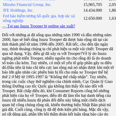
Mizuho Financial Group, Inc.
15,965,705
2,0
JFE Holdings, Inc.
14.434.000
1,8
Fed bảo hiểm tương hỗ quốc gia. hợp tác xã
12.650.000
1,6
nông nghiệp
Tại sao Isuzu Trooper bị ngừng sản xuất?
Đối với những ai đã sống qua những năm 1990 và đầu những năm
2000, bạn sẽ biết rằng Isuzu Trooper đã được bán rộng rãi tại các
tỉnh thành phố từ năm 1996 đến 2005. Rất tiếc, cho đến tận ngày
nay, thỉnh thoảng chúng ta chỉ phát hiện ra một vài chiếc Trooper đã
qua sử dụng. Vậy, điều gì đã xảy ra với Trooper?Về lý do Isuzu
ngừng phát triển Trooper, nhiều nguồn tin cho rằng đó là do doanh
số toàn cầu kém. Tuy nhiên, có một số yếu tố góp phần gây ra điều
đó.Đầu tiên là báo chí tiêu cực lan rộng mà nó nhận được khi một tờ
báo lớn gắn nhãn các phiên bản bị lỗi cho mẫu xe Trooper thế hệ
thứ 2 ở Mỹ từ 1995-1997 là “Không thể chấp nhận”. Tuy nhiên,
trong các cuộc chạy thử nghiệm của chính mình, Cục Quản lý Giao
thông Đường cao tốc Quốc gia không tìm thấy lỗi nào đối với
Trooper. Bất chấp điều đó, khi Consumer Reports công bố những
phát hiện của họ về Trooper, điều đó đã làm tổn hại danh tiếng của
Isuzu rất nhiều.Isuzu đã phản đối điều này bằng một chiến dịch
quan hệ công chúng rộng rãi, khiến thương hiệu Nhật Bản phải trả
giá đắt. Cuối cùng, công ty đã đệ đơn kiện phỉ báng. Mặc dù vậy,
nó rất đáng giá, phần lớn bồi thẩm đoàn kết luận rằng báo cáo do