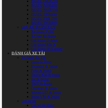
ISUZU QKR210
ISUZU NPR400
ISUZU NQR550
ISUZU FRR650
ISUZU FSR 700
ISUZU FVR900
GIÁ XE ISUZU LCV
Xe Isuzu 7 chổ
Xe bán tải Isuzu
Giá Isuzu D-Max
Giá Isuzu Mu-X
Giá Isuzu Hi-Lander
ĐÁNH GIÁ XE TẢI
So Sánh Xe Tải
Isuzu & Hino
Hyundai & Isuzu
Fuso & Isuzu
Thaco Kia & Isuzu
Jac & Isuzu
TMT & Isuzu
Daewoo & Isuzu
Nissan UD & Isuzu
Isuzu VM & Isuzu
Giá xe tải
Giá xe tải Hino