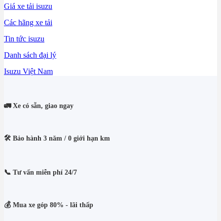
Giá xe tải isuzu
Các hãng xe tải
Tin tức isuzu
Danh sách đại lý
Isuzu Việt Nam
🚛 Xe có sẵn, giao ngay
🛠️ Bảo hành 3 năm / 0 giới hạn km
📞 Tư vấn miễn phí 24/7
💰 Mua xe góp 80% - lãi thấp