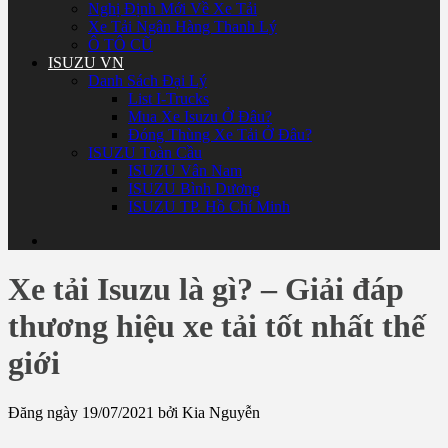
Nghị Định Mới Về Xe Tải
Xe Tải Ngân Hàng Thanh Lý
Ô TÔ CŨ
ISUZU VN
Danh Sách Đại Lý
List I-Trucks
Mua Xe Isuzu Ở Đâu?
Đóng Thùng Xe Tải Ở Đâu?
ISUZU Toàn Cầu
ISUZU Vân Nam
ISUZU Bình Dương
ISUZU TP. Hồ Chí Minh
Xe tải Isuzu là gì? – Giải đáp
thương hiệu xe tải tốt nhất thế
giới
Đăng ngày 19/07/2021 bởi Kia Nguyễn