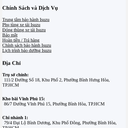
Chính Sách và Dịch Vụ
Trung tâm bảo hành Isuzu
Phụ tùng xe tải Isuzu
Đóng thùng xe tải Isuzu
Bảo mật
Hoàn tiền / Trả hàng
Chính sách bảo hành Isuzu
Lịch trình bảo dưỡng Isuzu
Địa Chỉ
Trụ sở chính:
111/2 Đường Số 18, Khu Phố 2, Phường Bình Hưng Hòa,
TP.HCM
Kho bãi Vĩnh Phú 15:
86/7 Đường Vĩnh Phú 15, Phường Bình Hòa, TP.HCM
Chi nhánh 1:
79/4 Đại Lộ Bình Dương, Khu Phố Đông, Phường Bình Hòa,
TP.HCM