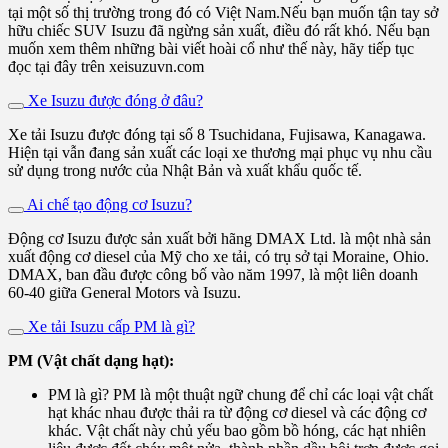
tại một số thị trường trong đó có Việt Nam.Nếu bạn muốn tận tay sở
hữu chiếc SUV Isuzu đã ngừng sản xuất, điều đó rất khó. Nếu bạn
muốn xem thêm những bài viết hoài cổ như thế này, hãy tiếp tục
đọc tại đây trên xeisuzuvn.com
Xe Isuzu được đóng ở đâu?
Xe tải Isuzu được đóng tại số 8 Tsuchidana, Fujisawa, Kanagawa.
Hiện tại vẫn đang sản xuất các loại xe thương mại phục vụ nhu cầu
sử dụng trong nước của Nhật Bản và xuất khẩu quốc tế.
Ai chế tạo động cơ Isuzu?
Động cơ Isuzu được sản xuất bởi hãng DMAX Ltd. là một nhà sản
xuất động cơ diesel của Mỹ cho xe tải, có trụ sở tại Moraine, Ohio.
DMAX, ban đầu được công bố vào năm 1997, là một liên doanh
60-40 giữa General Motors và Isuzu.
Xe tải Isuzu cấp PM là gì?
PM (Vật chất dạng hạt):
PM là gì? PM là một thuật ngữ chung để chỉ các loại vật chất
hạt khác nhau được thải ra từ động cơ diesel và các động cơ
khác. Vật chất này chủ yếu bao gồm bồ hóng, các hạt nhiên