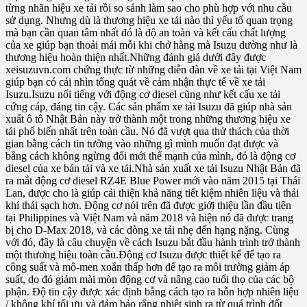
từng nhãn hiệu xe tải rồi so sánh làm sao cho phù hợp với nhu cầu
sử dụng. Nhưng dù là thương hiệu xe tải nào thì yếu tố quan trọng
mà bạn cần quan tâm nhất đó là độ an toàn và kết cấu chất lượng
của xe giúp bạn thoải mái mỗi khi chở hàng mà Isuzu dường như là
thương hiệu hoàn thiện nhất.Những đánh giá dưới đây được
xeisuzuvn.com chứng thực từ những diễn đàn về xe tải tại Việt Nam
giúp bạn có cái nhìn tổng quát về cảm nhận thực tế về xe tải
Isuzu.Isuzu nổi tiếng với động cơ diesel cũng như kết cấu xe tải
cứng cáp, đáng tin cậy. Các sản phẩm xe tải Isuzu đã giúp nhà sản
xuất ô tô Nhật Bản này trở thành một trong những thương hiệu xe
tải phổ biến nhất trên toàn cầu. Nó đã vượt qua thử thách của thời
gian bằng cách tin tưởng vào những gì mình muốn đạt được và
bằng cách không ngừng đổi mới thế mạnh của mình, đó là động cơ
diesel của xe bán tải và xe tải.Nhà sản xuất xe tải Isuzu Nhật Bản đã
ra mắt động cơ diesel RZ4E Blue Power mới vào năm 2015 tại Thái
Lan, được cho là giúp cải thiện khả năng tiết kiệm nhiên liệu và thải
khí thải sạch hơn. Động cơ nói trên đã được giới thiệu lần đầu tiên
tại Philippines và Việt Nam và năm 2018 và hiện nó đã được trang
bị cho D-Max 2018, và các dòng xe tải nhẹ đến hạng nặng. Cùng
với đó, đây là câu chuyện về cách Isuzu bắt đầu hành trình trở thành
một thương hiệu toàn cầu.Động cơ Isuzu được thiết kế để tạo ra
công suất và mô-men xoắn thấp hơn để tạo ra môi trường giảm áp
suất, do đó giảm mài mòn động cơ và nâng cao tuổi thọ của các bộ
phận. Độ tin cậy được xác định bằng cách tạo ra hỗn hợp nhiên liệu
/ không khí tối ưu và đảm bảo rằng nhiệt sinh ra từ quá trình đốt