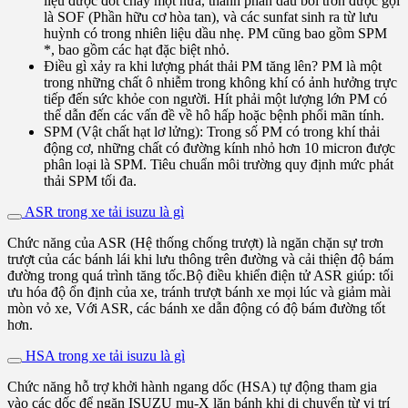
liệu được đốt cháy một nửa, thành phần dầu bôi trơn được gọi
là SOF (Phần hữu cơ hòa tan), và các sunfat sinh ra từ lưu
huỳnh có trong nhiên liệu dầu nhẹ. PM cũng bao gồm SPM
*, bao gồm các hạt đặc biệt nhỏ.
Điều gì xảy ra khi lượng phát thải PM tăng lên? PM là một
trong những chất ô nhiễm trong không khí có ảnh hưởng trực
tiếp đến sức khỏe con người. Hít phải một lượng lớn PM có
thể dẫn đến các vấn đề về hô hấp hoặc bệnh phổi mãn tính.
SPM (Vật chất hạt lơ lửng): Trong số PM có trong khí thải
động cơ, những chất có đường kính nhỏ hơn 10 micron được
phân loại là SPM. Tiêu chuẩn môi trường quy định mức phát
thải SPM tối đa.
ASR trong xe tải isuzu là gì
Chức năng của ASR (Hệ thống chống trượt) là ngăn chặn sự trơn
trượt của các bánh lái khi lưu thông trên đường và cải thiện độ bám
đường trong quá trình tăng tốc.Bộ điều khiển điện tử ASR giúp: tối
ưu hóa độ ổn định của xe, tránh trượt bánh xe mọi lúc và giảm mài
mòn vỏ xe, Với ASR, các bánh xe dẫn động có độ bám đường tốt
hơn.
HSA trong xe tải isuzu là gì
Chức năng hỗ trợ khởi hành ngang dốc (HSA) tự động tham gia
vào các dốc để ngăn ISUZU mu-X lăn bánh khi di chuyển từ vị trí