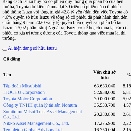
Bằng cách Isuzu hủy bỏ cổ phiếu quỹ thông qua phân bổ của bên
thứ ba, Toyota dự kiến ​​sẽ mua lại 39 triệu cổ phiếu của cổ phiếu
phổ thông Isuzu với tổng trị giá 42,8 tỷ yên (dẫn đến việc Toyota có
4,6% quyền sở hữu Isuzu về tổng số cổ phiếu đã phát hành tính đến
cuối tháng 9 năm 2020 và tỷ lệ quyền biểu quyết sau phân bổ tại
Isuzu là 5,02 phần trăm).Ngoài ra, Isuzu có kế hoạch mua lại các cổ
phiếu có giá trị tương đương của Toyota thông qua việc mua lại thị
trường.
Ai hiện đang sở hữu Isuzu
Cổ đông
Vốn chủ sở
Tên
%
hữu
Tập đoàn Mitsubishi
63.633.040
8,1
ITOCHU Corporation
52,938,000
6,8
Toyota Motor Corporation
39.000.000
5,0
Công ty TNHH quản lý tài sản Nomura
35.533.700
4,5
Sumitomo Mitsui Trust Asset Management
20.280.800
2,6
Co., Ltd.
Nikko Asset Management Co., Ltd.
17.275.900
2,2
Templeton Global Advisors Ltd.
16.750.094
2,1