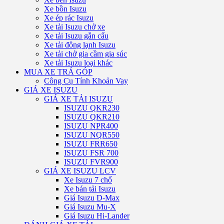
Xe bồn Isuzu
Xe ép rác Isuzu
Xe tải Isuzu chở xe
Xe tải Isuzu gắn cẩu
Xe tải đông lạnh Isuzu
Xe tải chở gia cầm gia súc
Xe tải Isuzu loại khác
MUA XE TRẢ GÓP
Công Cụ Tính Khoản Vay
GIÁ XE ISUZU
GIÁ XE TẢI ISUZU
ISUZU QKR230
ISUZU QKR210
ISUZU NPR400
ISUZU NQR550
ISUZU FRR650
ISUZU FSR 700
ISUZU FVR900
GIÁ XE ISUZU LCV
Xe Isuzu 7 chổ
Xe bán tải Isuzu
Giá Isuzu D-Max
Giá Isuzu Mu-X
Giá Isuzu Hi-Lander