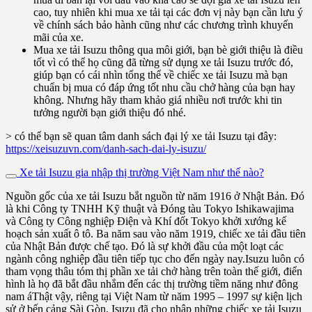
cao, tuy nhiên khi mua xe tải tại các đơn vị này bạn cần lưu ý
về chính sách bảo hành cũng như các chương trình khuyến
mãi của xe.
Mua xe tải Isuzu thông qua môi giới, bạn bè giới thiệu là điều
tốt vì có thể họ cũng đã từng sử dụng xe tải Isuzu trước đó,
giúp bạn có cái nhìn tổng thể về chiếc xe tải Isuzu mà bạn
chuẩn bị mua có đáp ứng tốt nhu cầu chở hàng của bạn hay
không. Nhưng hãy tham khảo giá nhiều nơi trước khi tin
tưởng người bạn giới thiệu đó nhé.
> có thể bạn sẽ quan tâm danh sách đại lý xe tải Isuzu tại đây:
https://xeisuzuvn.com/danh-sach-dai-ly-isuzu/
Xe tải Isuzu gia nhập thị trường Việt Nam như thế nào?
Nguồn gốc của xe tải Isuzu bắt nguồn từ năm 1916 ở Nhật Bản. Đó
là khi Công ty TNHH Kỹ thuật và Đóng tàu Tokyo Ishikawajima
và Công ty Công nghiệp Điện và Khí đốt Tokyo khởi xướng kế
hoạch sản xuất ô tô. Ba năm sau vào năm 1919, chiếc xe tải đầu tiên
của Nhật Bản được chế tạo. Đó là sự khởi đầu của một loạt các
ngành công nghiệp đầu tiên tiếp tục cho đến ngày nay.Isuzu luôn có
tham vọng thâu tóm thị phần xe tải chở hàng trên toàn thế giới, điển
hình là họ đã bắt đầu nhắm đến các thị trường tiềm năng như đông
nam áThật vậy, riêng tại Việt Nam từ năm 1995 – 1997 sự kiện lịch
sử ở bến cảng Sài Gòn, Isuzu đã cho nhập những chiếc xe tải Isuzu