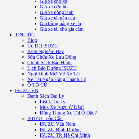
Giá xe chở xe
Giá xe cứu hộ
Giá xe đông lạnh
Giá xe tải gắn cẩu
Giá bửng nâng xe tải
Giá xe tải chở gia cầm
TIN TỨC
Blog
Ưu Đãi ISUZU
Kinh Nghiệm Hay
Sửa Chữa Xe Lưu Động
Chính Sách Bảo Hành
Lịch Bảo Dưỡng ISUZU
Nghị Định Mới Về Xe Tải
Xe Tải Ngân Hàng Thanh Lý
Ô TÔ CŨ
ISUZU VN
Danh Sách Đại Lý
List I-Trucks
Mua Xe Isuzu Ở Đâu?
Đóng Thùng Xe Tải Ở Đâu?
ISUZU Toàn Cầu
ISUZU Vân Nam
ISUZU Bình Dương
ISUZU TP. Hồ Chí Minh