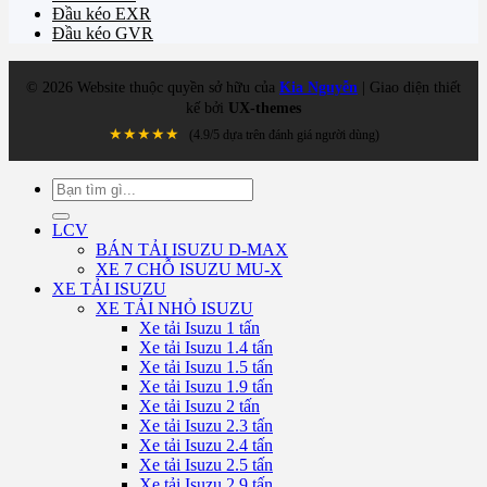
Đầu kéo EXR
Đầu kéo GVR
©
2026
Website thuộc quyền sở hữu của
Kia Nguyễn
| Giao diện thiết
kế bởi
UX-themes
★★★★★
(4.9/5 dựa trên đánh giá người dùng)
Tìm
kiếm:
LCV
BÁN TẢI ISUZU D-MAX
XE 7 CHỖ ISUZU MU-X
XE TẢI ISUZU
XE TẢI NHỎ ISUZU
Xe tải Isuzu 1 tấn
Xe tải Isuzu 1.4 tấn
Xe tải Isuzu 1.5 tấn
Xe tải Isuzu 1.9 tấn
Xe tải Isuzu 2 tấn
Xe tải Isuzu 2.3 tấn
Xe tải Isuzu 2.4 tấn
Xe tải Isuzu 2.5 tấn
Xe tải Isuzu 2.9 tấn