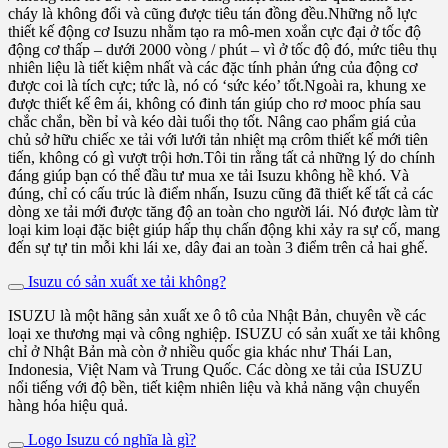
cháy là không đổi và cũng được tiêu tán đồng đều.Những nỗ lực
thiết kế động cơ Isuzu nhằm tạo ra mô-men xoắn cực đại ở tốc độ
động cơ thấp – dưới 2000 vòng / phút – vì ở tốc độ đó, mức tiêu thụ
nhiên liệu là tiết kiệm nhất và các đặc tính phản ứng của động cơ
được coi là tích cực; tức là, nó có ‘sức kéo’ tốt.Ngoài ra, khung xe
được thiết kế êm ái, không có đinh tán giúp cho rơ mooc phía sau
chắc chắn, bền bỉ và kéo dài tuổi thọ tốt. Nâng cao phẩm giá của
chủ sở hữu chiếc xe tải với lưới tản nhiệt mạ crôm thiết kế mới tiên
tiến, không có gì vượt trội hơn.Tôi tin rằng tất cả những lý do chính
đáng giúp bạn có thể đầu tư mua xe tải Isuzu không hề khó. Và
đúng, chỉ có cấu trúc là điểm nhấn, Isuzu cũng đã thiết kế tất cả các
dòng xe tải mới được tăng độ an toàn cho người lái. Nó được làm từ
loại kim loại đặc biệt giúp hấp thụ chấn động khi xảy ra sự cố, mang
đến sự tự tin mỗi khi lái xe, dây đai an toàn 3 điểm trên cả hai ghế.
Isuzu có sản xuất xe tải không?
ISUZU là một hãng sản xuất xe ô tô của Nhật Bản, chuyên về các
loại xe thương mại và công nghiệp. ISUZU có sản xuất xe tải không
chỉ ở Nhật Bản mà còn ở nhiều quốc gia khác như Thái Lan,
Indonesia, Việt Nam và Trung Quốc. Các dòng xe tải của ISUZU
nổi tiếng với độ bền, tiết kiệm nhiên liệu và khả năng vận chuyển
hàng hóa hiệu quả.
Logo Isuzu có nghĩa là gì?