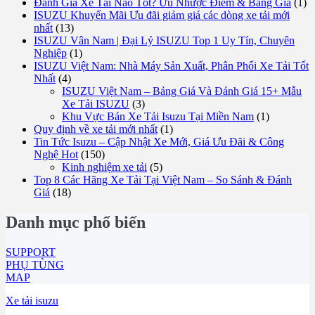
Đánh Giá Xe Tải Nào Tốt? Ưu Nhược Điểm & Bảng Giá
(1)
ISUZU Khuyến Mãi Ưu đãi giảm giá các dòng xe tải mới
nhất
(13)
ISUZU Vân Nam | Đại Lý ISUZU Top 1 Uy Tín, Chuyên
Nghiệp
(1)
ISUZU Việt Nam: Nhà Máy Sản Xuất, Phân Phối Xe Tải Tốt
Nhất
(4)
ISUZU Việt Nam – Bảng Giá Và Đánh Giá 15+ Mẫu
Xe Tải ISUZU
(3)
Khu Vực Bán Xe Tải Isuzu Tại Miền Nam
(1)
Quy định về xe tải mới nhất
(1)
Tin Tức Isuzu – Cập Nhật Xe Mới, Giá Ưu Đãi & Công
Nghệ Hot
(150)
Kinh nghiệm xe tải
(5)
Top 8 Các Hãng Xe Tải Tại Việt Nam – So Sánh & Đánh
Giá
(18)
Danh mục phổ biến
SUPPORT
PHỤ TÙNG
MAP
Xe tải isuzu