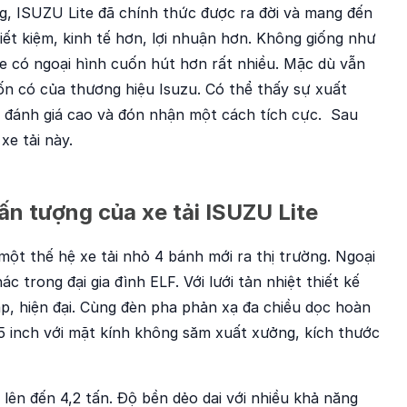
g, ISUZU Lite đã chính thức được ra đời và mang đến
iết kiệm, kinh tế hơn, lợi nhuận hơn. Không giống như
te có ngoại hình cuốn hút hơn rất nhiều. Mặc dù vẫn
n có của thương hiệu Isuzu. Có thể thấy sự xuất
c đánh giá cao và đón nhận một cách tích cực. Sau
xe tải này.
n tượng của xe tải ISUZU Lite
 một thế hệ xe tải nhỏ 4 bánh mới ra thị trường.
Ngoại
 trong đại gia đình ELF. Với lưới tản nhiệt thiết kế
áp, hiện đại. Cùng đèn pha phản xạ đa chiều dọc hoàn
5 inch với mặt kính không săm xuất xưởng, kích thước
lên đến 4,2 tấn. Độ bền dẻo dai với nhiều khả năng