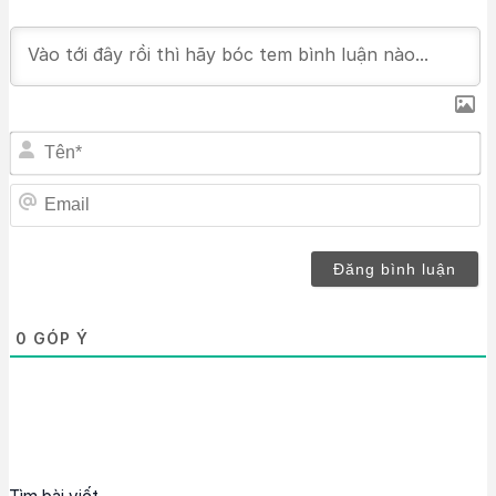
T
Em
0
GÓP Ý