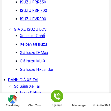
ISUZU FRR650
ISUZU FSR 700
ISUZU FVR900
GIÁ XE ISUZU LCV
Xe Isuzu 7 chổ
Xe bán tải Isuzu
Giá Isuzu D-Max
Giá Isuzu Mu-X
Giá Isuzu Hi-Lander
ĐÁNH GIÁ XE TẢI
So Sánh Xe Tải
Isuzu & Hino
Hyundai & Isuzu
Gọi điện
Tìm đường
Chat Zalo
Messenger
Nhắn tin SMS
Fuso & Isuzu