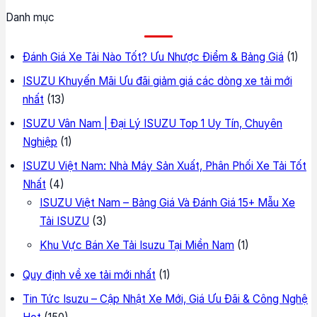
Danh mục
Đánh Giá Xe Tải Nào Tốt? Ưu Nhược Điểm & Bảng Giá
(1)
ISUZU Khuyến Mãi Ưu đãi giảm giá các dòng xe tải mới
nhất
(13)
ISUZU Vân Nam | Đại Lý ISUZU Top 1 Uy Tín, Chuyên
Nghiệp
(1)
ISUZU Việt Nam: Nhà Máy Sản Xuất, Phân Phối Xe Tải Tốt
Nhất
(4)
ISUZU Việt Nam – Bảng Giá Và Đánh Giá 15+ Mẫu Xe
Tải ISUZU
(3)
Khu Vực Bán Xe Tải Isuzu Tại Miền Nam
(1)
Quy định về xe tải mới nhất
(1)
Tin Tức Isuzu – Cập Nhật Xe Mới, Giá Ưu Đãi & Công Nghệ