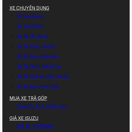
XE CHUYÊN DỤNG
Xe ben Isuzu
Xe bồn Isuzu
Xe ép rác Isuzu
Xe tải Isuzu chở xe
Xe tải Isuzu gắn cẩu
Xe tải đông lạnh Isuzu
Xe tải chở gia cầm gia súc
Xe tải Isuzu loại khác
MUA XE TRẢ GÓP
Công Cụ Tính Khoản Vay
GIÁ XE ISUZU
GIÁ XE TẢI ISUZU