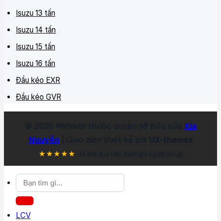
Isuzu 13 tấn
Isuzu 14 tấn
Isuzu 15 tấn
Isuzu 16 tấn
Đầu kéo EXR
Đầu kéo GVR
©
2026
Website thuộc quyền sở hữu của
Kia
Nguyễn
| Giao diện thiết kế bởi
UX-themes
★★★★★
(4.9/5 dựa trên đánh giá người dùng)
Tìm
kiếm:
LCV