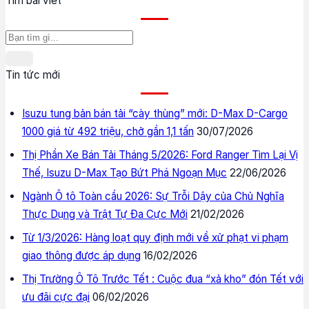
Tìm bài viết
Tin tức mới
Isuzu tung bản bán tải “cày thùng” mới: D-Max D-Cargo
1000 giá từ 492 triệu, chở gần 1,1 tấn
30/07/2026
Thị Phần Xe Bán Tải Tháng 5/2026: Ford Ranger Tìm Lại Vị
Thế, Isuzu D-Max Tạo Bứt Phá Ngoạn Mục
22/06/2026
Ngành Ô tô Toàn cầu 2026: Sự Trỗi Dậy của Chủ Nghĩa
Thực Dụng và Trật Tự Đa Cực Mới
21/02/2026
Từ 1/3/2026: Hàng loạt quy định mới về xử phạt vi phạm
giao thông được áp dụng
16/02/2026
Thị Trường Ô Tô Trước Tết : Cuộc đua “xả kho” đón Tết với
ưu đãi cực đại
06/02/2026