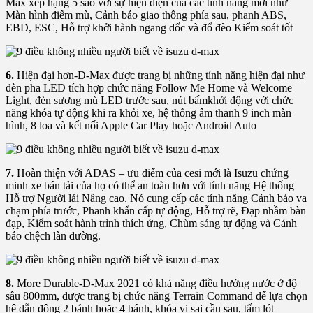
Max xếp hạng 5 sao với sự hiện diện của các tính năng mới như
Màn hình điểm mù, Cảnh báo giao thông phía sau, phanh ABS,
EBD, ESC, Hỗ trợ khởi hành ngang dốc và đổ đèo Kiểm soát tốt
6.
Hiện đại hơn-D-Max được trang bị những tính năng hiện đại như
đèn pha LED tích hợp chức năng Follow Me Home và Welcome
Light, đèn sương mù LED trước sau, nút bấmkhởi động với chức
năng khóa tự động khi ra khỏi xe, hệ thống âm thanh 9 inch màn
hình, 8 loa và kết nối Apple Car Play hoặc Android Auto
7.
Hoàn thiện với ADAS – ưu điểm của cesi mới là Isuzu chứng
minh xe bán tải của họ có thể an toàn hơn với tính năng Hệ thống
Hỗ trợ Người lái Nâng cao. Nó cung cấp các tính năng Cảnh báo va
chạm phía trước, Phanh khẩn cấp tự động, Hỗ trợ rẽ, Đạp nhầm bàn
đạp, Kiểm soát hành trình thích ứng, Chùm sáng tự động và Cảnh
báo chệch làn đường.
8.
More Durable-D-Max 2021 có khả năng điều hướng nước ở độ
sâu 800mm, được trang bị chức năng Terrain Command để lựa chọn
hệ dẫn động 2 bánh hoặc 4 bánh, khóa vi sai cầu sau, tấm lót