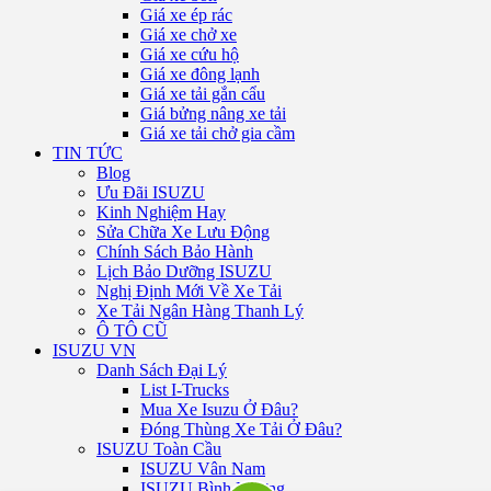
Giá xe ép rác
Giá xe chở xe
Giá xe cứu hộ
Giá xe đông lạnh
Giá xe tải gắn cẩu
Giá bửng nâng xe tải
Giá xe tải chở gia cầm
TIN TỨC
Blog
Ưu Đãi ISUZU
Kinh Nghiệm Hay
Sửa Chữa Xe Lưu Động
Chính Sách Bảo Hành
Lịch Bảo Dưỡng ISUZU
Nghị Định Mới Về Xe Tải
Xe Tải Ngân Hàng Thanh Lý
Ô TÔ CŨ
ISUZU VN
Danh Sách Đại Lý
List I-Trucks
Mua Xe Isuzu Ở Đâu?
Đóng Thùng Xe Tải Ở Đâu?
ISUZU Toàn Cầu
ISUZU Vân Nam
ISUZU Bình Dương