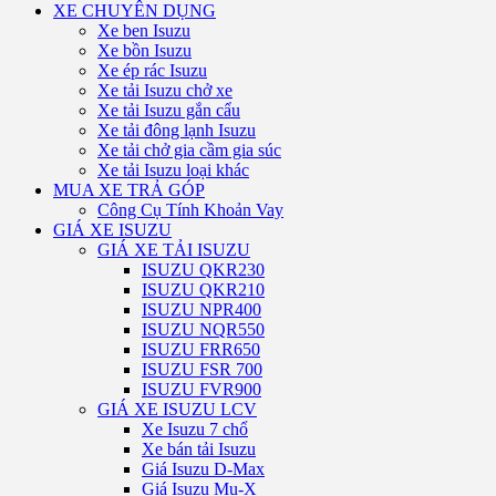
XE CHUYÊN DỤNG
Xe ben Isuzu
Xe bồn Isuzu
Xe ép rác Isuzu
Xe tải Isuzu chở xe
Xe tải Isuzu gắn cẩu
Xe tải đông lạnh Isuzu
Xe tải chở gia cầm gia súc
Xe tải Isuzu loại khác
MUA XE TRẢ GÓP
Công Cụ Tính Khoản Vay
GIÁ XE ISUZU
GIÁ XE TẢI ISUZU
ISUZU QKR230
ISUZU QKR210
ISUZU NPR400
ISUZU NQR550
ISUZU FRR650
ISUZU FSR 700
ISUZU FVR900
GIÁ XE ISUZU LCV
Xe Isuzu 7 chổ
Xe bán tải Isuzu
Giá Isuzu D-Max
Giá Isuzu Mu-X