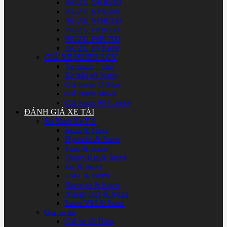
ISUZU QKR210
ISUZU NPR400
ISUZU NQR550
ISUZU FRR650
ISUZU FSR 700
ISUZU FVR900
GIÁ XE ISUZU LCV
Xe Isuzu 7 chổ
Xe bán tải Isuzu
Giá Isuzu D-Max
Giá Isuzu Mu-X
Giá Isuzu Hi-Lander
ĐÁNH GIÁ XE TẢI
So Sánh Xe Tải
Isuzu & Hino
Hyundai & Isuzu
Fuso & Isuzu
Thaco Kia & Isuzu
Jac & Isuzu
TMT & Isuzu
Daewoo & Isuzu
Nissan UD & Isuzu
Isuzu VM & Isuzu
Giá xe tải
Giá xe tải Hino