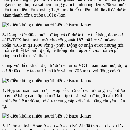
ngày càng nhỏ, ma sát bên trong giảm thành công đến 37% và mức
tiêu thụ nhiên liệu khoảng 12,5 km / lít. Ô nhiễm khí dioxit đã được
giảm thành công xuống 161g / km
3.
Động cơ 3000cc mới – động cơ cũ được thay thế bằng động cơ
4JJ3-TCX hoàn toàn mới cho công suất 187 mã lực và mô-men
xoắn 450Nm tại 1600 vòng / phút. Động cơ nhận được những đổi
mới về thiết kế buồng đốt, hệ thống phun áp suất cao mới và pít-
tông có chốt ma sát thấp
Cùng với điều khiển điện tử đơn vị turbo VGT hoàn toàn mới, động
cơ 3000cc này tạo ra 13 mã lực và hơn 70Nm so với động cơ cũ.
4.
Hộp số hoàn toàn mới – Hộp số sàn 5 cấp và tự động 5 cấp được
thay thế bằng các hộp số mới là hộp số sàn và tự động 6 cấp. Đối
với biến thể tự động, nó được cung cấp với chức năng chuyển tuần
tự.
5.
Điểm an toàn 5 sao Asean – Asean NCAP đã trao cho Isuzu D-