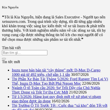
Kia Nguyễn
❝Tôi là Kia Nguyễn, hiện đang là Sales Executive - Người tạo nên
xeisuzuvn.com. Trong quá trình xây dựng, tôi đã từng gặp nhiều
khó khăn trong việc sàng lọc kiến thức về xe tải Isuzu & phát triển
thương hiệu. Với kinh nghiệm nhiều năm về các dòng xe tải, tôi hy
vọng cung cấp được những thông tin bổ ích cho mọi người để có
thể chọn mua được những sản phẩm xe tải tốt nhất.❞
Tìm bài viết
Tin tức mới
Isuzu tung bản bán tải “cày thùng” mới: D-Max D-Cargo
1000 giá từ 492 triệu, chở gần 1,1 tấn
30/07/2026
Thị Phần Xe Bán Tải Tháng 5/2026: Ford Ranger Tìm Lại Vị
Thế, Isuzu D-Max Tạo Bứt Phá Ngoạn Mục
22/06/2026
Ngành Ô tô Toàn cầu 2026: Sự Trỗi Dậy của Chủ Nghĩa
Thực Dụng và Trật Tự Đa Cực Mới
21/02/2026
Từ 1/3/2026: Hàng loạt quy định mới về xử phạt vi phạm
giao thông được áp dụng
16/02/2026
Thị Trường Ô Tô Trước Tết : Cuộc đua “xả kho” đón Tết với
ưu đãi cực đại
06/02/2026