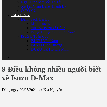
Nghị Định Mới Về Xe Tải
Xe Tải Ngân Hàng Thanh Lý
Ô TÔ CŨ
ISUZU VN
Danh Sách Đại Lý
List I-Trucks
Mua Xe Isuzu Ở Đâu?
Đóng Thùng Xe Tải Ở Đâu?
ISUZU Toàn Cầu
ISUZU Vân Nam
ISUZU Bình Dương
ISUZU TP. Hồ Chí Minh
9 Điều không nhiều người biết
về Isuzu D-Max
Đăng ngày 09/07/2021 bởi Kia Nguyễn