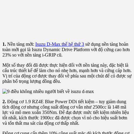
1.
Nền tảng mới:
Isuzu D-Max thế hệ thứ 3
sử dụng nền tảng hoàn
toàn mới gọi là Isuzu Dynamic Drive Platform với độ cứng cao hơn
23% so với nền tảng i-GRIP cũ.
Một số thay đổi đã được thực hiện đối với nền tảng này, đặc biệt là
cấu trúc thiết kế để làm cho nó nhẹ hơn, mạnh hơn và cứng cáp hơn.
Vị trí của động cơ được thay đổi về phía sau một chút để có được sự
phân bổ trọng lượng đồng đều.
2.
Động cơ 1.9 RZ4E Blue Power DDi tiết kiệm – tuy giảm dung
tích động cơ nhưng công suất động cơ vẫn như 2500cc là 148 mã
lực và mô men xoắn 350Nm. Để đạt được mức tiết kiệm nhiên liệu
tốt nhất, kích thước 1900cc đã được chọn vì nó cho hiệu suất bơm
và tổn thất ma sát của động cơ thấp nhất.
Động cơ cung cấp thêm 10% công suất mặc dù kích thước động cơ