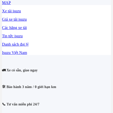
MAP
Xe tải isuzu
Giá xe tải isuzu
Các hãng xe tải
Tin tức isuzu
Danh sách đại lý
Isuzu Việt Nam
🚛 Xe có sẵn, giao ngay
🛠️ Bảo hành 3 năm / 0 giới hạn km
📞 Tư vấn miễn phí 24/7