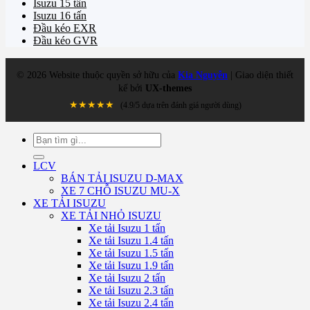
Isuzu 15 tấn
Isuzu 16 tấn
Đầu kéo EXR
Đầu kéo GVR
©
2026
Website thuộc quyền sở hữu của
Kia Nguyễn
| Giao diện thiết
kế bởi
UX-themes
★★★★★
(4.9/5 dựa trên đánh giá người dùng)
Tìm
kiếm:
LCV
BÁN TẢI ISUZU D-MAX
XE 7 CHỖ ISUZU MU-X
XE TẢI ISUZU
XE TẢI NHỎ ISUZU
Xe tải Isuzu 1 tấn
Xe tải Isuzu 1.4 tấn
Xe tải Isuzu 1.5 tấn
Xe tải Isuzu 1.9 tấn
Xe tải Isuzu 2 tấn
Xe tải Isuzu 2.3 tấn
Xe tải Isuzu 2.4 tấn