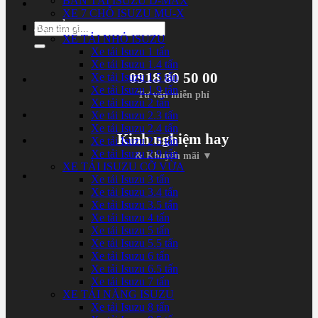
BÁN TẢI ISUZU D-MAX
XE 7 CHỖ ISUZU MU-X
XE TẢI ISUZU
Tìm
XE TẢI NHỎ ISUZU
kiếm:
Xe tải Isuzu 1 tấn
Xe tải Isuzu 1.4 tấn
0918 80 50 00
Xe tải Isuzu 1.5 tấn
Xe tải Isuzu 1.9 tấn
Tư vấn miễn phí
Xe tải Isuzu 2 tấn
Xe tải Isuzu 2.3 tấn
Xe tải Isuzu 2.4 tấn
Kinh nghiệm hay
Xe tải Isuzu 2.5 tấn
Xe tải Isuzu 2.9 tấn
& Khuyến mãi ▼
XE TẢI ISUZU CỠ VỪA
Xe tải Isuzu 3 tấn
Xe tải Isuzu 3.4 tấn
Xe tải Isuzu 3.5 tấn
Xe tải Isuzu 4 tấn
Xe tải Isuzu 5 tấn
Xe tải Isuzu 5.5 tấn
Xe tải Isuzu 6 tấn
Xe tải Isuzu 6.5 tấn
Xe tải Isuzu 7 tấn
XE TẢI NẶNG ISUZU
Xe tải Isuzu 8 tấn