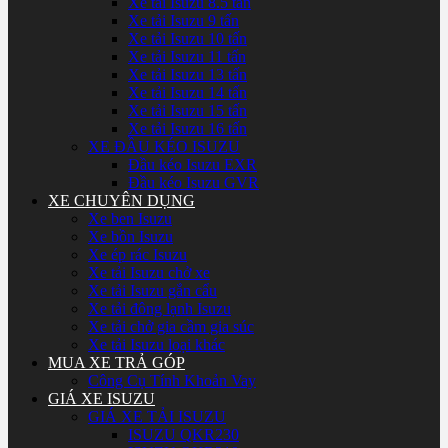
Xe tải Isuzu 8.5 tấn
Xe tải Isuzu 9 tấn
Xe tải Isuzu 10 tấn
Xe tải Isuzu 11 tấn
Xe tải Isuzu 13 tấn
Xe tải Isuzu 14 tấn
Xe tải Isuzu 15 tấn
Xe tải Isuzu 16 tấn
XE ĐẦU KÉO ISUZU
Đầu kéo Isuzu EXR
Đầu kéo Isuzu GVR
XE CHUYÊN DỤNG
Xe ben Isuzu
Xe bồn Isuzu
Xe ép rác Isuzu
Xe tải Isuzu chở xe
Xe tải Isuzu gắn cẩu
Xe tải đông lạnh Isuzu
Xe tải chở gia cầm gia súc
Xe tải Isuzu loại khác
MUA XE TRẢ GÓP
Công Cụ Tính Khoản Vay
GIÁ XE ISUZU
GIÁ XE TẢI ISUZU
ISUZU QKR230