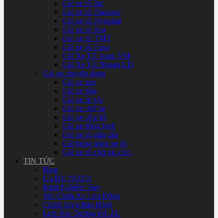
Giá xe tải Jac
Giá xe tải Daewoo
Giá xe tải Hyundai
Giá xe tải Kia
Giá xe tải TMT
Giá xe tải Fuso
Giá Xe Tải Isuzu VM
Giá Xe Tải Nissan UD
Giá xe chuyên dụng
Giá xe ben
Giá xe bồn
Giá xe ép rác
Giá xe chở xe
Giá xe cứu hộ
Giá xe đông lạnh
Giá xe tải gắn cẩu
Giá bửng nâng xe tải
Giá xe tải chở gia cầm
TIN TỨC
Blog
Ưu Đãi ISUZU
Kinh Nghiệm Hay
Sửa Chữa Xe Lưu Động
Chính Sách Bảo Hành
Lịch Bảo Dưỡng ISUZU