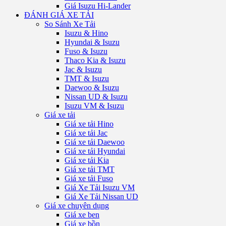
Giá Isuzu Hi-Lander
ĐÁNH GIÁ XE TẢI
So Sánh Xe Tải
Isuzu & Hino
Hyundai & Isuzu
Fuso & Isuzu
Thaco Kia & Isuzu
Jac & Isuzu
TMT & Isuzu
Daewoo & Isuzu
Nissan UD & Isuzu
Isuzu VM & Isuzu
Giá xe tải
Giá xe tải Hino
Giá xe tải Jac
Giá xe tải Daewoo
Giá xe tải Hyundai
Giá xe tải Kia
Giá xe tải TMT
Giá xe tải Fuso
Giá Xe Tải Isuzu VM
Giá Xe Tải Nissan UD
Giá xe chuyên dụng
Giá xe ben
Giá xe bồn