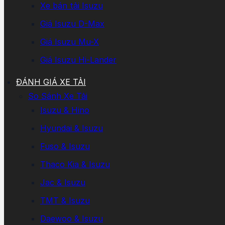
Xe bán tải Isuzu
Giá Isuzu D-Max
Giá Isuzu Mu-X
Giá Isuzu Hi-Lander
ĐÁNH GIÁ XE TẢI
So Sánh Xe Tải
Isuzu & Hino
Hyundai & Isuzu
Fuso & Isuzu
Thaco Kia & Isuzu
Jac & Isuzu
TMT & Isuzu
Daewoo & Isuzu