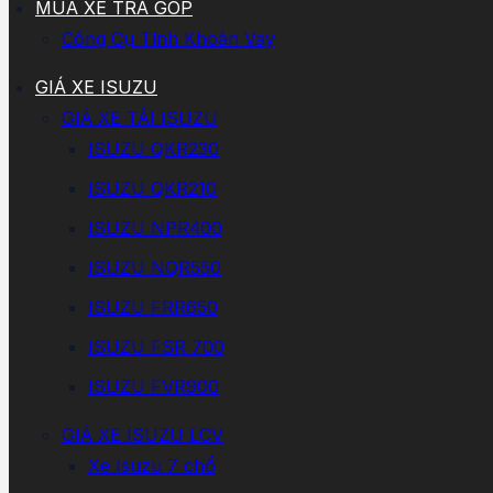
MUA XE TRẢ GÓP
Công Cụ Tính Khoản Vay
GIÁ XE ISUZU
GIÁ XE TẢI ISUZU
ISUZU QKR230
ISUZU QKR210
ISUZU NPR400
ISUZU NQR550
ISUZU FRR650
ISUZU FSR 700
ISUZU FVR900
GIÁ XE ISUZU LCV
Xe Isuzu 7 chổ