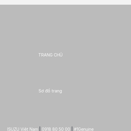
TRANG CHỦ
Sơ đồ trang
ISUZU Việt Nam
|
0918 80 50 00
|
#1Genuine