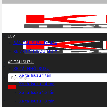
LCV
BÁN TẢI ISUZU D-MAX
XE 7 CHỖ ISUZU MU-X
XE TẢI ISUZU
XE TẢI NHỎ ISUZU
Xe tải Isuzu 1 tấn
Tìm
kiếm:
Xe tải Isuzu 1.4 tấn
Xe tải Isuzu 1.5 tấn
Xe tải Isuzu 1.9 tấn