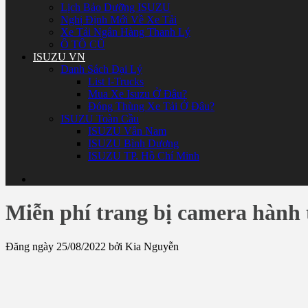
Lịch Bảo Dưỡng ISUZU
Nghị Định Mới Về Xe Tải
Xe Tải Ngân Hàng Thanh Lý
Ô TÔ CŨ
ISUZU VN
Danh Sách Đại Lý
List I-Trucks
Mua Xe Isuzu Ở Đâu?
Đóng Thùng Xe Tải Ở Đâu?
ISUZU Toàn Cầu
ISUZU Vân Nam
ISUZU Bình Dương
ISUZU TP. Hồ Chí Minh
Miễn phí trang bị camera hành
Đăng ngày 25/08/2022 bởi Kia Nguyễn