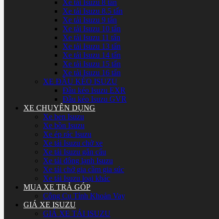
Xe tải Isuzu 8 tấn
Xe tải Isuzu 8.5 tấn
Xe tải Isuzu 9 tấn
Xe tải Isuzu 10 tấn
Xe tải Isuzu 11 tấn
Xe tải Isuzu 13 tấn
Xe tải Isuzu 14 tấn
Xe tải Isuzu 15 tấn
Xe tải Isuzu 16 tấn
XE ĐẦU KÉO ISUZU
Đầu kéo Isuzu EXR
Đầu kéo Isuzu GVR
XE CHUYÊN DỤNG
Xe ben Isuzu
Xe bồn Isuzu
Xe ép rác Isuzu
Xe tải Isuzu chở xe
Xe tải Isuzu gắn cẩu
Xe tải đông lạnh Isuzu
Xe tải chở gia cầm gia súc
Xe tải Isuzu loại khác
MUA XE TRẢ GÓP
Công Cụ Tính Khoản Vay
GIÁ XE ISUZU
GIÁ XE TẢI ISUZU