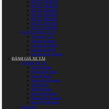
ISUZU QKR230
ISUZU QKR210
ISUZU NPR400
ISUZU NQR550
ISUZU FRR650
ISUZU FSR 700
ISUZU FVR900
GIÁ XE ISUZU LCV
Xe Isuzu 7 chổ
Xe bán tải Isuzu
Giá Isuzu D-Max
Giá Isuzu Mu-X
Giá Isuzu Hi-Lander
ĐÁNH GIÁ XE TẢI
So Sánh Xe Tải
Isuzu & Hino
Hyundai & Isuzu
Fuso & Isuzu
Thaco Kia & Isuzu
Jac & Isuzu
TMT & Isuzu
Daewoo & Isuzu
Nissan UD & Isuzu
Isuzu VM & Isuzu
Giá xe tải