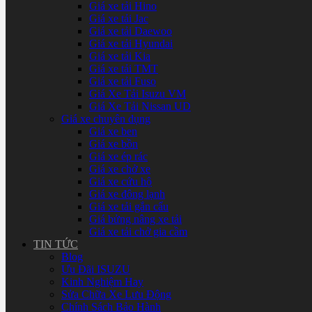
Giá xe tải Hino
Giá xe tải Jac
Giá xe tải Daewoo
Giá xe tải Hyundai
Giá xe tải Kia
Giá xe tải TMT
Giá xe tải Fuso
Giá Xe Tải Isuzu VM
Giá Xe Tải Nissan UD
Giá xe chuyên dụng
Giá xe ben
Giá xe bồn
Giá xe ép rác
Giá xe chở xe
Giá xe cứu hộ
Giá xe đông lạnh
Giá xe tải gắn cẩu
Giá bửng nâng xe tải
Giá xe tải chở gia cầm
TIN TỨC
Blog
Ưu Đãi ISUZU
Kinh Nghiệm Hay
Sửa Chữa Xe Lưu Động
Chính Sách Bảo Hành