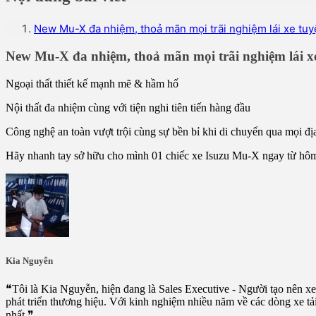
New Mu-X đa nhiệm, thoả mãn mọi trãi nghiệm lái xe tuyệ
New Mu-X đa nhiệm, thoả mãn mọi trãi nghiệm lái xe
Ngoại thất thiết kế mạnh mẽ & hầm hố
Nội thất đa nhiệm cùng với tiện nghi tiên tiến hàng đầu
Công nghệ an toàn vượt trội cùng sự bền bỉ khi di chuyển qua mọi đị
Hãy nhanh tay sở hữu cho mình 01 chiếc xe Isuzu Mu-X ngay từ hôm 
Kia Nguyễn
❝Tôi là Kia Nguyễn, hiện đang là Sales Executive - Người tạo nên xe
phát triển thương hiệu. Với kinh nghiệm nhiều năm về các dòng xe tả
nhất.❞