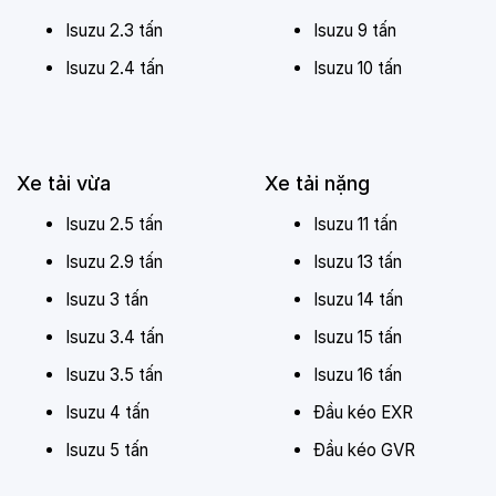
Trọng lượng toàn bộ : 4400 kG
Isuzu 2.3 tấn
Isuzu 9 tấn
Kích thước
Isuzu 2.4 tấn
Isuzu 10 tấn
Kích thước xe : D x R x C : 5370 x 1875 x 2850 mm
Kích thước lòng thùng hàng : 3580 x 1730 x 1870
mm
Xe tải vừa
Xe tải nặng
Khoảng cách trục : 2750 mm
Isuzu 2.5 tấn
Isuzu 11 tấn
Vết bánh xe trước / sau : 1385/1425 mm
Isuzu 2.9 tấn
Isuzu 13 tấn
Số trục : 2
Isuzu 3 tấn
Isuzu 14 tấn
Công thức bánh xe : 4 x 2
Isuzu 3.4 tấn
Isuzu 15 tấn
Loại nhiên liệu : Diesel
Isuzu 3.5 tấn
Isuzu 16 tấn
Động cơ
Isuzu 4 tấn
Đầu kéo EXR
Nhãn hiệu động cơ: 4JH1E4NC
Isuzu 5 tấn
Đầu kéo GVR
Loại động cơ: 4 kỳ, 4 xi lanh thẳng hàng, tăng áp