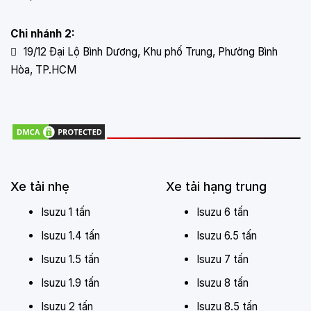
Vách trong tole kẽm dày 0,5 mm
Giữa là khung xương hộp kẽm có lót 1 lớp mốp xốp.
Chi nhánh 2:
Ốp trang trí dọc thùng inox.
19/12 Đại Lộ Bình Dương, Khu phố Trung, Phường Bình
Hòa, TP.HCM
Khung bao sau, lam đèn Inox.
Vè inox, cản hông và sau sắt sơn.
Đệm lót đà cao su dày 20mm.
Mở 02 cửa sau, 01 cửa hông
Bản lề, tay khóa cửa, vè Inox.
Xe tải nhẹ
Xe tải hạng trung
Cản hông, Cản sau sắt sơn sọc vàng
Isuzu 1 tấn
Isuzu 6 tấn
Thông số chung
Isuzu 1.4 tấn
Isuzu 6.5 tấn
Trọng lượng bản thân : 2715 kG
Isuzu 1.5 tấn
Isuzu 7 tấn
Tải trọng cho phép chở : 1490 kG
Isuzu 1.9 tấn
Isuzu 8 tấn
Số người cho phép chở : 3 người
Isuzu 2 tấn
Isuzu 8.5 tấn