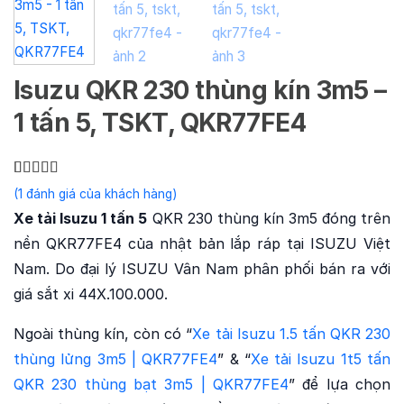
Isuzu QKR 230 thùng kín 3m5 –
1 tấn 5, TSKT, QKR77FE4
5
1
trên 5 dựa
(
1
đánh giá của khách hàng)
trên
đánh
Xe tải Isuzu 1 tấn 5
QKR 230 thùng kín 3m5 đóng trên
giá
nền QKR77FE4 của nhật bản lắp ráp tại ISUZU Việt
Nam. Do đại lý ISUZU Vân Nam phân phối bán ra với
giá sắt xi 44X.100.000.
Ngoài thùng kín, còn có “
Xe tải Isuzu 1.5 tấn QKR 230
thùng lửng 3m5 | QKR77FE4
” & “
Xe tải Isuzu 1t5 tấn
QKR 230 thùng bạt 3m5 | QKR77FE4
” để lựa chọn