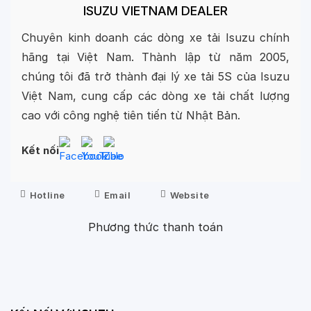
phụ tùng trên xe, ban tham khảo thêm bài viết
ISUZU VIETNAM DEALER
“
Sắt xi xe tải qkr 230
“
Chuyên kinh doanh các dòng xe tải Isuzu chính
hãng tại Việt Nam. Thành lập từ năm 2005,
Chế độ vận hành xe tải isuzu 1T5
chúng tôi đã trở thành đại lý xe tải 5S của Isuzu
Gia xe tai isuzu 1t4 khá tốt, nhưng không phải vì
Việt Nam, cung cấp các dòng xe tải chất lượng
thế mà chất lượng vẫn đảm bảo vì vậy mà người
cao với công nghệ tiên tiến từ Nhật Bản.
việt vẫn tin dùng sản phẩm. một lợi thế về isuzu
1t4 nữa là xe sử dụng động cơ 4JH1E4NC với
Kết nối
dung tích xi lanh 2.999cc cho công suất lên đến
105 mã lực.
Hotline
Email
Website
Ngoài ra, isuzu 1t4 mới 2019 còn được tích hợp
Phương thức thanh toán
khối động cơ với máy lạnh chính thống từ isuzu
nhật bản. Xe luôn đảm bảo vận hành mạnh mẽ ổn
định nhờ iszuu 1t4 trang bị hộp số 6 cấp, cầu sau
& khung gầm chassi được gia cố vững chắc chịu