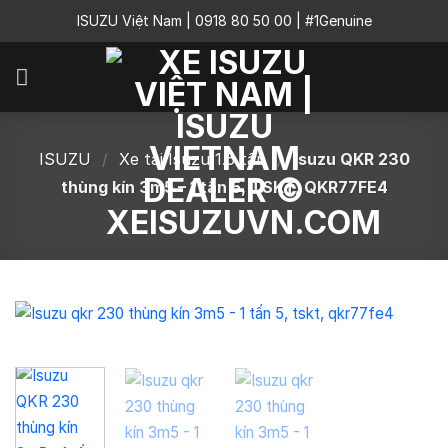
Skip
ISUZU Việt Nam
|
0918 80 50 00
|
#1Genuine
to
content
ISUZU
/
Xe tải Isuzu 1.5 tấn
/
Isuzu QKR 230
thùng kín 3m5 – 1 tấn 5, TSKT, QKR77FE4