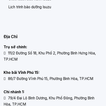
Lịch trình bảo dưỡng Isuzu
Địa Chỉ
Quy cách thùng hàng
Trụ sở chính:
111/2 Đường Số 18, Khu Phố 2, Phường Bình Hưng Hòa,
Thùng xe được đóng mới 100% theo tiêu chuẩn của
TP.HCM
cục đăng kiểm Việt Nam.
KT lọt lòng thùng: 3580 x 1730 x 1870 mm
Kho bãi Vĩnh Phú 15:
Đà dọc U100, ngang U80: 13 cây
86/7 Đường Vĩnh Phú 15, Phường Bình Hòa, TP.HCM
Sàn sắt 2,5 mm
Chi nhánh 1:
Xương hộp kẽm 40×40 và hộp 40×80
79/4 Đại Lộ Bình Dương, Khu Phố Đông, Phường Bình
Vách ngoài inox chấn sóng 0,5 mm
Hòa, TP.HCM