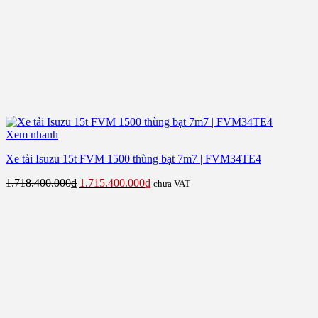
Xem nhanh
Xe tải Isuzu 15t FVM 1500 thùng bạt 7m7 | FVM34TE4
Giá
Giá
1.718.400.000
₫
1.715.400.000
₫
chưa VAT
gốc
hiện
là:
tại
1.718.400.000₫.
là:
1.715.400.000₫.