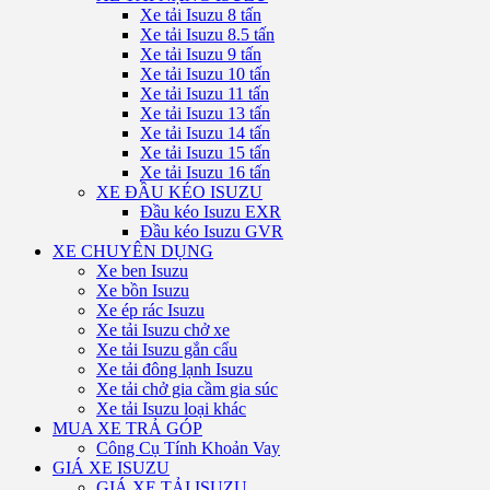
Xe tải Isuzu 8 tấn
Xe tải Isuzu 8.5 tấn
Xe tải Isuzu 9 tấn
Xe tải Isuzu 10 tấn
Xe tải Isuzu 11 tấn
Xe tải Isuzu 13 tấn
Xe tải Isuzu 14 tấn
Xe tải Isuzu 15 tấn
Xe tải Isuzu 16 tấn
XE ĐẦU KÉO ISUZU
Đầu kéo Isuzu EXR
Đầu kéo Isuzu GVR
XE CHUYÊN DỤNG
Xe ben Isuzu
Xe bồn Isuzu
Xe ép rác Isuzu
Xe tải Isuzu chở xe
Xe tải Isuzu gắn cẩu
Xe tải đông lạnh Isuzu
Xe tải chở gia cầm gia súc
Xe tải Isuzu loại khác
MUA XE TRẢ GÓP
Công Cụ Tính Khoản Vay
GIÁ XE ISUZU
GIÁ XE TẢI ISUZU