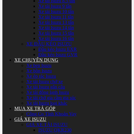
Xe tải Isuzu 8.5 tấn
Xe tải Isuzu 9 tấn
Xe tải Isuzu 10 tấn
Xe tải Isuzu 11 tấn
Xe tải Isuzu 13 tấn
Xe tải Isuzu 14 tấn
Xe tải Isuzu 15 tấn
Xe tải Isuzu 16 tấn
XE ĐẦU KÉO ISUZU
Đầu kéo Isuzu EXR
Đầu kéo Isuzu GVR
XE CHUYÊN DỤNG
Xe ben Isuzu
Xe bồn Isuzu
Xe ép rác Isuzu
Xe tải Isuzu chở xe
Xe tải Isuzu gắn cẩu
Xe tải đông lạnh Isuzu
Xe tải chở gia cầm gia súc
Xe tải Isuzu loại khác
MUA XE TRẢ GÓP
Công Cụ Tính Khoản Vay
GIÁ XE ISUZU
GIÁ XE TẢI ISUZU
ISUZU QKR230