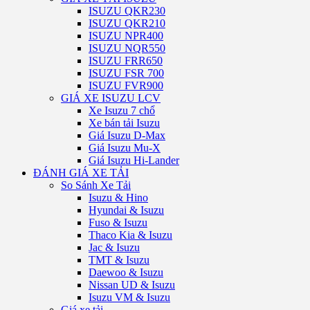
ISUZU QKR230
ISUZU QKR210
ISUZU NPR400
ISUZU NQR550
ISUZU FRR650
ISUZU FSR 700
ISUZU FVR900
GIÁ XE ISUZU LCV
Xe Isuzu 7 chổ
Xe bán tải Isuzu
Giá Isuzu D-Max
Giá Isuzu Mu-X
Giá Isuzu Hi-Lander
ĐÁNH GIÁ XE TẢI
So Sánh Xe Tải
Isuzu & Hino
Hyundai & Isuzu
Fuso & Isuzu
Thaco Kia & Isuzu
Jac & Isuzu
TMT & Isuzu
Daewoo & Isuzu
Nissan UD & Isuzu
Isuzu VM & Isuzu
Giá xe tải