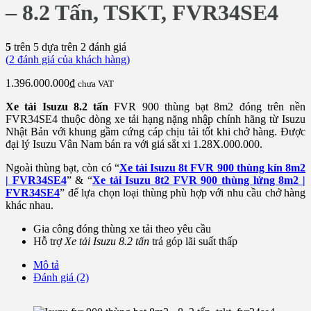
– 8.2 Tấn, TSKT, FVR34SE4
5
trên 5 dựa trên
2
đánh giá
(
2
đánh giá của khách hàng)
1.396.000.000
₫
chưa VAT
Xe tải Isuzu 8.2 tấn
FVR 900 thùng bạt 8m2 đóng trên nền
FVR34SE4 thuộc dòng xe tải hạng nặng nhập chính hãng từ Isuzu
Nhật Bản với khung gầm cứng cáp chịu tải tốt khi chở hàng. Được
đại lý Isuzu Vân Nam bán ra với giá sắt xi 1.28X.000.000.
Ngoài thùng bạt, còn có “
Xe tải Isuzu 8t FVR 900 thùng kín 8m2
| FVR34SE4
” & “
Xe tải Isuzu 8t2 FVR 900 thùng lửng 8m2 |
FVR34SE4
” để lựa chọn loại thùng phù hợp với nhu cầu chở hàng
khác nhau.
Gia công đóng thùng xe tải theo yêu cầu
Hỗ trợ
Xe tải Isuzu 8.2 tấn
trả góp lãi suất thấp
Mô tả
Đánh giá (2)