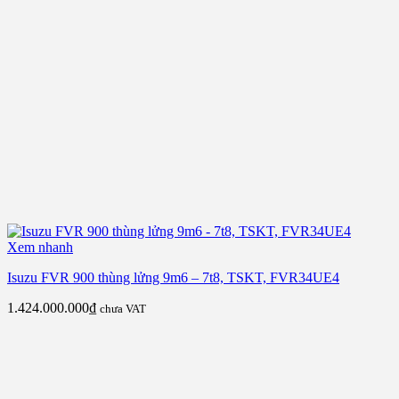
Xem nhanh
Isuzu FVR 900 thùng lửng 9m6 – 7t8, TSKT, FVR34UE4
1.424.000.000
₫
chưa VAT