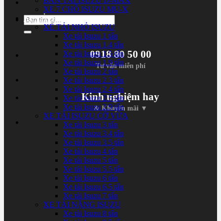
BÁN TẢI ISUZU D-MAX
XE 7 CHỖ ISUZU MU-X
XE TẢI ISUZU
Tìm
XE TẢI NHỎ ISUZU
kiếm:
Xe tải Isuzu 1 tấn
Xe tải Isuzu 1.4 tấn
0918 80 50 00
Xe tải Isuzu 1.5 tấn
Xe tải Isuzu 1.9 tấn
Tư vấn miễn phí
Xe tải Isuzu 2 tấn
Xe tải Isuzu 2.3 tấn
Xe tải Isuzu 2.4 tấn
Kinh nghiệm hay
Xe tải Isuzu 2.5 tấn
Xe tải Isuzu 2.9 tấn
& Khuyến mãi ▼
XE TẢI ISUZU CỠ VỪA
Xe tải Isuzu 3 tấn
Xe tải Isuzu 3.4 tấn
Xe tải Isuzu 3.5 tấn
Xe tải Isuzu 4 tấn
Xe tải Isuzu 5 tấn
Xe tải Isuzu 5.5 tấn
Xe tải Isuzu 6 tấn
Xe tải Isuzu 6.5 tấn
Xe tải Isuzu 7 tấn
XE TẢI NẶNG ISUZU
Xe tải Isuzu 8 tấn