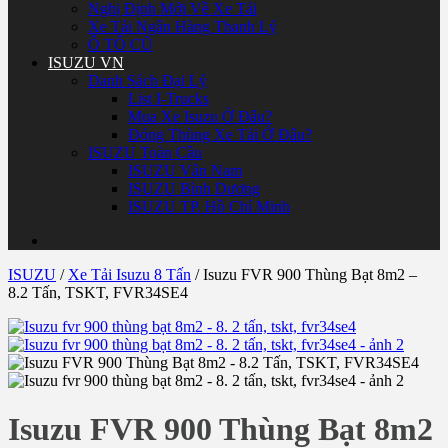
Nghị Định Mới Về Xe Tải
Xe Tải Ngân Hàng Thanh Lý
Ô TÔ CŨ
ISUZU VN
Danh Sách Đại Lý
List I-Trucks
Mua Xe Isuzu Ở Đâu?
Đóng Thùng Xe Tải Ở Đâu?
ISUZU Toàn Cầu
ISUZU Vân Nam
ISUZU Bình Dương
ISUZU TP. Hồ Chí Minh
ISUZU
/
Xe Tải Isuzu 8 Tấn
/
Isuzu FVR 900 Thùng Bạt 8m2 –
8.2 Tấn, TSKT, FVR34SE4
Isuzu FVR 900 Thùng Bạt 8m2