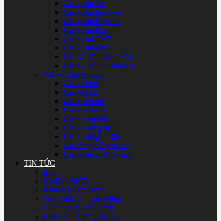
Giá xe tải Jac
Giá xe tải Daewoo
Giá xe tải Hyundai
Giá xe tải Kia
Giá xe tải TMT
Giá xe tải Fuso
Giá Xe Tải Isuzu VM
Giá Xe Tải Nissan UD
Giá xe chuyên dụng
Giá xe ben
Giá xe bồn
Giá xe ép rác
Giá xe chở xe
Giá xe cứu hộ
Giá xe đông lạnh
Giá xe tải gắn cẩu
Giá bửng nâng xe tải
Giá xe tải chở gia cầm
TIN TỨC
Blog
Ưu Đãi ISUZU
Kinh Nghiệm Hay
Sửa Chữa Xe Lưu Động
Chính Sách Bảo Hành
Lịch Bảo Dưỡng ISUZU