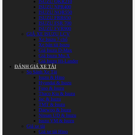
ISUZU QKR210
ISUZU NPR400
ISUZU NQR550
ISUZU FRR650
ISUZU FSR 700
ISUZU FVR900
GIÁ XE ISUZU LCV
Xe Isuzu 7 chổ
Xe bán tải Isuzu
Giá Isuzu D-Max
Giá Isuzu Mu-X
Giá Isuzu Hi-Lander
ĐÁNH GIÁ XE TẢI
So Sánh Xe Tải
Isuzu & Hino
Hyundai & Isuzu
Fuso & Isuzu
Thaco Kia & Isuzu
Jac & Isuzu
TMT & Isuzu
Daewoo & Isuzu
Nissan UD & Isuzu
Isuzu VM & Isuzu
Giá xe tải
Giá xe tải Hino