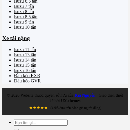
Isuzu 6.5 tấn
Isuzu 7 tấn
Isuzu 8 tấn
Isuzu 8.5 tấn
Isuzu 9 tấn
Isuzu 10 tấn
Xe tải nặng
Isuzu 11 tấn
Isuzu 13 tấn
Isuzu 14 tấn
Isuzu 15 tấn
Isuzu 16 tấn
Đầu kéo EXR
Đầu kéo GVR
©
2026
Website thuộc quyền sở hữu của
Kia Nguyễn
| Giao diện thiết
kế bởi
UX-themes
★★★★★
(4.9/5 dựa trên đánh giá người dùng)
Tìm
kiếm: