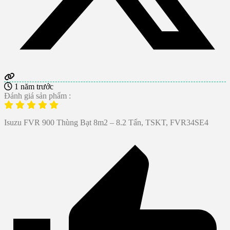
1 năm trước
Đánh giá sản phẩm :
Isuzu FVR 900 Thùng Bạt 8m2 – 8.2 Tấn, TSKT, FVR34SE4