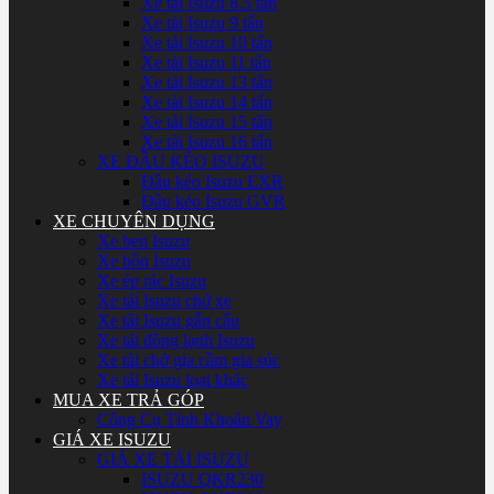
Xe tải Isuzu 8.5 tấn
Xe tải Isuzu 9 tấn
Xe tải Isuzu 10 tấn
Xe tải Isuzu 11 tấn
Xe tải Isuzu 13 tấn
Xe tải Isuzu 14 tấn
Xe tải Isuzu 15 tấn
Xe tải Isuzu 16 tấn
XE ĐẦU KÉO ISUZU
Đầu kéo Isuzu EXR
Đầu kéo Isuzu GVR
XE CHUYÊN DỤNG
Xe ben Isuzu
Xe bồn Isuzu
Xe ép rác Isuzu
Xe tải Isuzu chở xe
Xe tải Isuzu gắn cẩu
Xe tải đông lạnh Isuzu
Xe tải chở gia cầm gia súc
Xe tải Isuzu loại khác
MUA XE TRẢ GÓP
Công Cụ Tính Khoản Vay
GIÁ XE ISUZU
GIÁ XE TẢI ISUZU
ISUZU QKR230