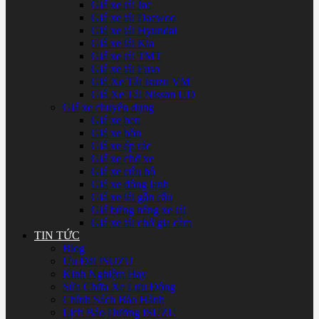
Giá xe tải Jac
Giá xe tải Daewoo
Giá xe tải Hyundai
Giá xe tải Kia
Giá xe tải TMT
Giá xe tải Fuso
Giá Xe Tải Isuzu VM
Giá Xe Tải Nissan UD
Giá xe chuyên dụng
Giá xe ben
Giá xe bồn
Giá xe ép rác
Giá xe chở xe
Giá xe cứu hộ
Giá xe đông lạnh
Giá xe tải gắn cẩu
Giá bửng nâng xe tải
Giá xe tải chở gia cầm
TIN TỨC
Blog
Ưu Đãi ISUZU
Kinh Nghiệm Hay
Sửa Chữa Xe Lưu Động
Chính Sách Bảo Hành
Lịch Bảo Dưỡng ISUZU