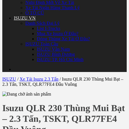
Nghị Định Mới Về Xe Tải
Xe Tải Ngân Hàng Thanh Lý
Ô TÔ CŨ
ISUZU VN
Danh Sách Đại Lý
List I-Trucks
Mua Xe Isuzu Ở Đâu?
Đóng Thùng Xe Tải Ở Đâu?
ISUZU Toàn Cầu
ISUZU Vân Nam
ISUZU Bình Dương
ISUZU TP. Hồ Chí Minh
ISUZU
/
Xe Tải Isuzu 2.3 Tấn
/
Isuzu QLR 230 Thùng Mui Bạt –
2.3 Tấn, TSKT, QLR77FE4 Đầu Vuông
Isuzu QLR 230 Thùng Mui Bạt
– 2.3 Tấn, TSKT, QLR77FE4