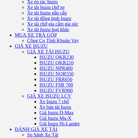
Xe ép rác Isuzu
Xe tải Isuzu chở xe
Xe tải Isuzu gắn cẩu
Xe tải đông lạnh Isuzu
Xe tải chở gia cầm gia súc
Xe tải Isuzu loại khác
MUA XE TRẢ GÓP
Công Cụ Tính Khoản Vay
GIÁ XE ISUZU
GIÁ XE TẢI ISUZU
ISUZU QKR230
ISUZU QKR210
ISUZU NPR400
ISUZU NQR550
ISUZU FRR650
ISUZU FSR 700
ISUZU FVR900
GIÁ XE ISUZU LCV
Xe Isuzu 7 chổ
Xe bán tải Isuzu
Giá Isuzu D-Max
Giá Isuzu Mu-X
Giá Isuzu Hi-Lander
ĐÁNH GIÁ XE TẢI
So Sánh Xe Tải