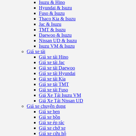
Isuzu & Hino
Hyundai & Isuzu
Fuso & Isuzu
Thaco Kia & Isuzu
Jac & Isuzu
TMT & Isuzu
Daewoo & Isuzu
Nissan UD & Isuzu
Isuzu VM & Isuzu
Giá xe tải
Giá xe tải Hino
Giá xe tải Jac
Giá xe tải Daewoo
Giá xe tải Hyundai
Giá xe tải Kia
Giá xe tải TMT
Giá xe tải Fuso
Giá Xe Tải Isuzu VM
Giá Xe Tải Nissan UD
Giá xe chuyên dụng
Giá xe ben
Giá xe bồn
Giá xe ép rác
Giá xe chở xe
Giá xe cứu hộ