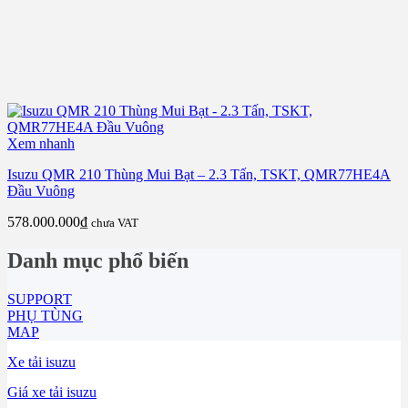
Xem nhanh
Isuzu QMR 210 Thùng Mui Bạt – 2.3 Tấn, TSKT, QMR77HE4A
Đầu Vuông
578.000.000
₫
chưa VAT
Danh mục phổ biến
SUPPORT
PHỤ TÙNG
MAP
Xe tải isuzu
Giá xe tải isuzu