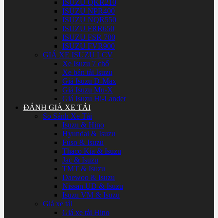
ISUZU QKR210
ISUZU NPR400
ISUZU NQR550
ISUZU FRR650
ISUZU FSR 700
ISUZU FVR900
GIÁ XE ISUZU LCV
Xe Isuzu 7 chổ
Xe bán tải Isuzu
Giá Isuzu D-Max
Giá Isuzu Mu-X
Giá Isuzu Hi-Lander
ĐÁNH GIÁ XE TẢI
So Sánh Xe Tải
Isuzu & Hino
Hyundai & Isuzu
Fuso & Isuzu
Thaco Kia & Isuzu
Jac & Isuzu
TMT & Isuzu
Daewoo & Isuzu
Nissan UD & Isuzu
Isuzu VM & Isuzu
Giá xe tải
Giá xe tải Hino