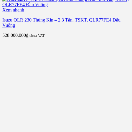
Xem nhanh
Isuzu QLR 230 Thùng Kín – 2.3 Tấn, TSKT, QLR77FE4 Đầu
Vuông
528.000.000
₫
chưa VAT