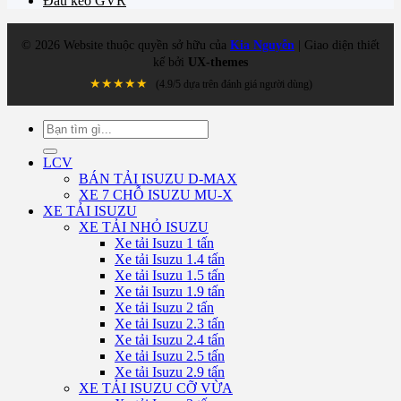
Đầu kéo GVR
©
2026
Website thuộc quyền sở hữu của
Kia Nguyễn
| Giao diện thiết
kế bởi
UX-themes
★★★★★
(4.9/5 dựa trên đánh giá người dùng)
Tìm
kiếm:
LCV
BÁN TẢI ISUZU D-MAX
XE 7 CHỖ ISUZU MU-X
XE TẢI ISUZU
XE TẢI NHỎ ISUZU
Xe tải Isuzu 1 tấn
Xe tải Isuzu 1.4 tấn
Xe tải Isuzu 1.5 tấn
Xe tải Isuzu 1.9 tấn
Xe tải Isuzu 2 tấn
Xe tải Isuzu 2.3 tấn
Xe tải Isuzu 2.4 tấn
Xe tải Isuzu 2.5 tấn
Xe tải Isuzu 2.9 tấn
XE TẢI ISUZU CỠ VỪA