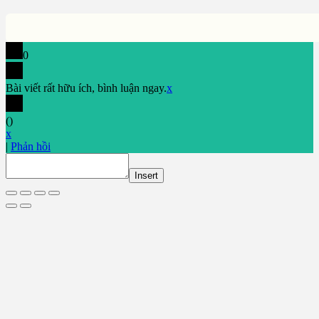
0
Bài viết rất hữu ích, bình luận ngay.
x
(
)
x
|
Phản hồi
Insert