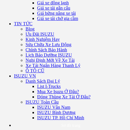
Giá xe đông lạnh
Giá xe tải gắn cẩu
Giá bửng nâng xe tải
Giá xe tải chở gia cầm
TIN TỨC
Blog
Ưu Đãi ISUZU
Kinh Nghiệm Hay
Sửa Chữa Xe Lưu Động
Chính Sách Bảo Hành
Lịch Bảo Dưỡng ISUZU
Nghị Định Mới Về Xe Tải
Xe Tải Ngân Hàng Thanh Lý
Ô TÔ CŨ
ISUZU VN
Danh Sách Đại Lý
List I-Trucks
Mua Xe Isuzu Ở Đâu?
Đóng Thùng Xe Tải Ở Đâu?
ISUZU Toàn Cầu
ISUZU Vân Nam
ISUZU Bình Dương
ISUZU TP. Hồ Chí Minh
Sơ đồ trang