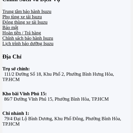
Trung tâm bảo hành Isuzu
Phụ tùng xe tải Isuzu
Đóng thùng xe tải Isuzu
Bảo mật
Hoàn tiền / Trả hàng
Chính sách bảo hành Isuzu
Lịch trình bảo dưỡng Isuzu
Địa Chỉ
Trụ sở chính:
111/2 Đường Số 18, Khu Phố 2, Phường Bình Hưng Hòa,
TP.HCM
Kho bãi Vĩnh Phú 15:
86/7 Đường Vĩnh Phú 15, Phường Bình Hòa, TP.HCM
Chi nhánh 1:
79/4 Đại Lộ Bình Dương, Khu Phố Đông, Phường Bình Hòa,
TP.HCM