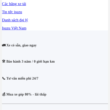
Các hãng xe tải
Tin tức isuzu
Danh sách đại lý
Isuzu Việt Nam
🚛 Xe có sẵn, giao ngay
🛠️ Bảo hành 3 năm / 0 giới hạn km
📞 Tư vấn miễn phí 24/7
💰 Mua xe góp 80% - lãi thấp