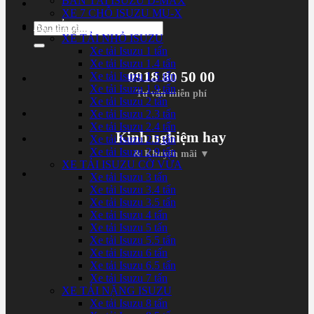
BÁN TẢI ISUZU D-MAX
XE 7 CHỖ ISUZU MU-X
XE TẢI ISUZU
Tìm
XE TẢI NHỎ ISUZU
kiếm:
Xe tải Isuzu 1 tấn
Xe tải Isuzu 1.4 tấn
0918 80 50 00
Xe tải Isuzu 1.5 tấn
Xe tải Isuzu 1.9 tấn
Tư vấn miễn phí
Xe tải Isuzu 2 tấn
Xe tải Isuzu 2.3 tấn
Xe tải Isuzu 2.4 tấn
Kinh nghiệm hay
Xe tải Isuzu 2.5 tấn
Xe tải Isuzu 2.9 tấn
& Khuyến mãi ▼
XE TẢI ISUZU CỠ VỪA
Xe tải Isuzu 3 tấn
Xe tải Isuzu 3.4 tấn
Xe tải Isuzu 3.5 tấn
Xe tải Isuzu 4 tấn
Xe tải Isuzu 5 tấn
Xe tải Isuzu 5.5 tấn
Xe tải Isuzu 6 tấn
Xe tải Isuzu 6.5 tấn
Xe tải Isuzu 7 tấn
XE TẢI NẶNG ISUZU
Xe tải Isuzu 8 tấn