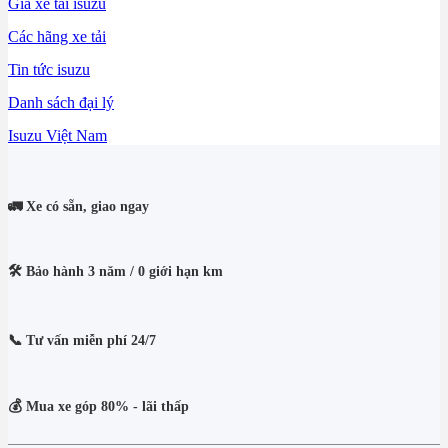
Giá xe tải isuzu
Các hãng xe tải
Tin tức isuzu
Danh sách đại lý
Isuzu Việt Nam
🚛 Xe có sẵn, giao ngay
🛠️ Bảo hành 3 năm / 0 giới hạn km
📞 Tư vấn miễn phí 24/7
💰 Mua xe góp 80% - lãi thấp