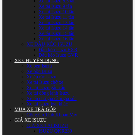
Xe tải Isuzu 8.5 tấn
Xe tải Isuzu 9 tấn
Xe tải Isuzu 10 tấn
Xe tải Isuzu 11 tấn
Xe tải Isuzu 13 tấn
Xe tải Isuzu 14 tấn
Xe tải Isuzu 15 tấn
Xe tải Isuzu 16 tấn
XE ĐẦU KÉO ISUZU
Đầu kéo Isuzu EXR
Đầu kéo Isuzu GVR
XE CHUYÊN DỤNG
Xe ben Isuzu
Xe bồn Isuzu
Xe ép rác Isuzu
Xe tải Isuzu chở xe
Xe tải Isuzu gắn cẩu
Xe tải đông lạnh Isuzu
Xe tải chở gia cầm gia súc
Xe tải Isuzu loại khác
MUA XE TRẢ GÓP
Công Cụ Tính Khoản Vay
GIÁ XE ISUZU
GIÁ XE TẢI ISUZU
ISUZU QKR230