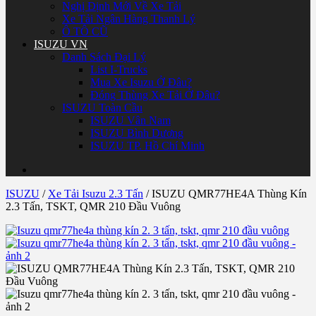
Nghị Định Mới Về Xe Tải
Xe Tải Ngân Hàng Thanh Lý
Ô TÔ CŨ
ISUZU VN
Danh Sách Đại Lý
List I-Trucks
Mua Xe Isuzu Ở Đâu?
Đóng Thùng Xe Tải Ở Đâu?
ISUZU Toàn Cầu
ISUZU Vân Nam
ISUZU Bình Dương
ISUZU TP. Hồ Chí Minh
ISUZU
/
Xe Tải Isuzu 2.3 Tấn
/
ISUZU QMR77HE4A Thùng Kín
2.3 Tấn, TSKT, QMR 210 Đầu Vuông