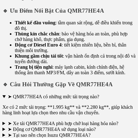
🔹 Ưu Điểm Nổi Bật Của QMR77HE4A
Thiết kế đầu vuông
: tầm quan sát rộng, dễ điều khiển trong
đô thị.
Thùng kín chắc chắn
: bảo vệ hàng hóa an toàn, phù hợp
chở hàng khô, thực phẩm, gia dụng.
Động cơ Diesel Euro 4
: tiết kiệm nhiên liệu, bền bỉ, thân
thiện môi trường.
Khung gầm chịu tải tốt
: vận hành ổn định cả trong nội đô và
tuyến đường dài.
Trang bị tiện nghi
: máy lạnh cabin, kính chỉnh điện, hệ
thống âm thanh MP3/FM, dây an toàn 3 điểm, sưởi kính.
🔹 Câu Hỏi Thường Gặp Về QMR77HE4A
➤ QMR77HE4A có những mức tải trọng nào?
Xe có 2 mức tải trọng: **1.995 kg** và **2.280 kg**, giúp khách
hàng linh hoạt lựa chọn theo nhu cầu vận chuyển.
➤ Xe tải QMR77HE4A phù hợp chở loại hàng hóa nào?
➤ Động cơ QMR77HE4A sử dụng loại nào?
➤ Tại sao nên chọn Isuzu QMR77HE4A?