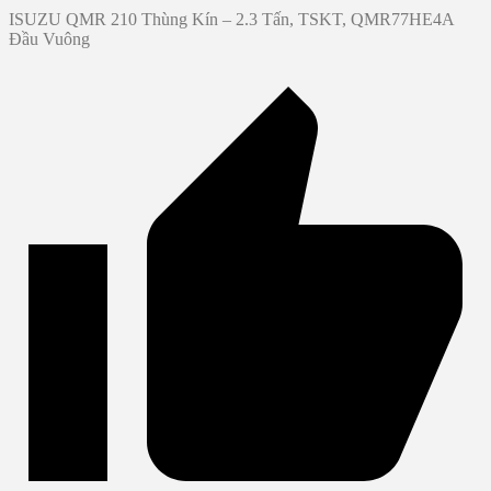
ISUZU QMR 210 Thùng Kín – 2.3 Tấn, TSKT, QMR77HE4A
Đầu Vuông