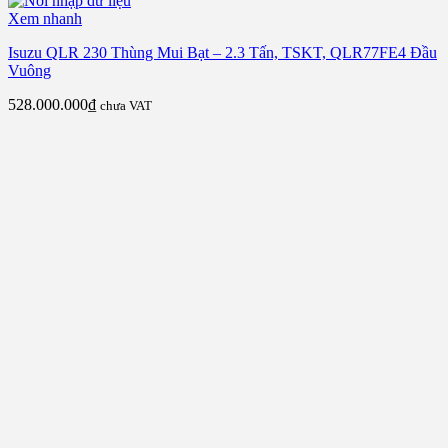
Xem nhanh
Isuzu QLR 230 Thùng Mui Bạt – 2.3 Tấn, TSKT, QLR77FE4 Đầu
Vuông
528.000.000
₫
chưa VAT