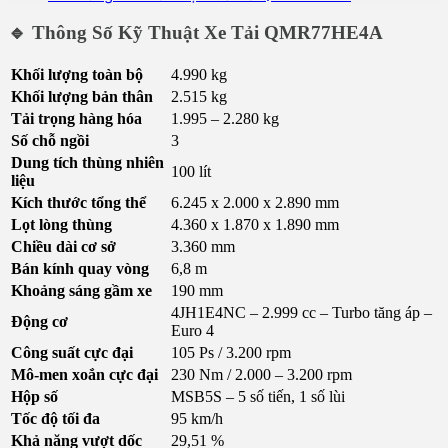
🔹 Thông Số Kỹ Thuật Xe Tải QMR77HE4A
Khối lượng toàn bộ
4.990 kg
Khối lượng bản thân
2.515 kg
Tải trọng hàng hóa
1.995 – 2.280 kg
Số chỗ ngồi
3
Dung tích thùng nhiên
100 lít
liệu
Kích thước tổng thể
6.245 x 2.000 x 2.890 mm
Lọt lòng thùng
4.360 x 1.870 x 1.890 mm
Chiều dài cơ sở
3.360 mm
Bán kính quay vòng
6,8 m
Khoảng sáng gầm xe
190 mm
4JH1E4NC – 2.999 cc – Turbo tăng áp –
Động cơ
Euro 4
Công suất cực đại
105 Ps / 3.200 rpm
Mô-men xoắn cực đại
230 Nm / 2.000 – 3.200 rpm
Hộp số
MSB5S – 5 số tiến, 1 số lùi
Tốc độ tối đa
95 km/h
Khả năng vượt dốc
29,51 %