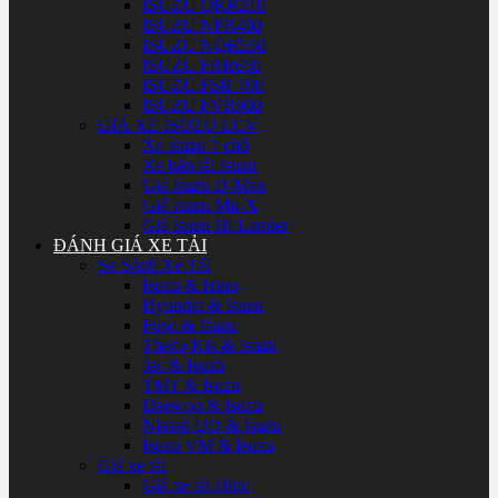
ISUZU QKR210
ISUZU NPR400
ISUZU NQR550
ISUZU FRR650
ISUZU FSR 700
ISUZU FVR900
GIÁ XE ISUZU LCV
Xe Isuzu 7 chổ
Xe bán tải Isuzu
Giá Isuzu D-Max
Giá Isuzu Mu-X
Giá Isuzu Hi-Lander
ĐÁNH GIÁ XE TẢI
So Sánh Xe Tải
Isuzu & Hino
Hyundai & Isuzu
Fuso & Isuzu
Thaco Kia & Isuzu
Jac & Isuzu
TMT & Isuzu
Daewoo & Isuzu
Nissan UD & Isuzu
Isuzu VM & Isuzu
Giá xe tải
Giá xe tải Hino