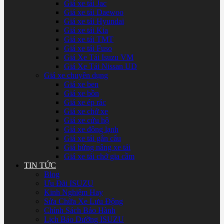
Giá xe tải Jac
Giá xe tải Daewoo
Giá xe tải Hyundai
Giá xe tải Kia
Giá xe tải TMT
Giá xe tải Fuso
Giá Xe Tải Isuzu VM
Giá Xe Tải Nissan UD
Giá xe chuyên dụng
Giá xe ben
Giá xe bồn
Giá xe ép rác
Giá xe chở xe
Giá xe cứu hộ
Giá xe đông lạnh
Giá xe tải gắn cẩu
Giá bửng nâng xe tải
Giá xe tải chở gia cầm
TIN TỨC
Blog
Ưu Đãi ISUZU
Kinh Nghiệm Hay
Sửa Chữa Xe Lưu Động
Chính Sách Bảo Hành
Lịch Bảo Dưỡng ISUZU