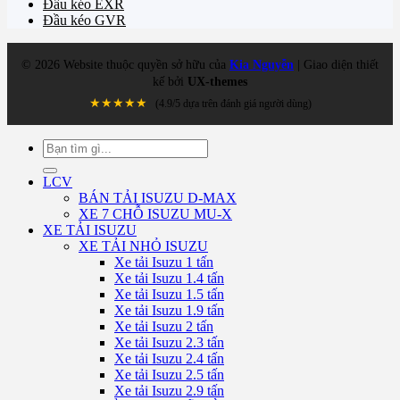
Đầu kéo EXR
Đầu kéo GVR
©
2026
Website thuộc quyền sở hữu của
Kia Nguyễn
| Giao diện thiết
kế bởi
UX-themes
★★★★★
(4.9/5 dựa trên đánh giá người dùng)
Tìm
kiếm:
LCV
BÁN TẢI ISUZU D-MAX
XE 7 CHỖ ISUZU MU-X
XE TẢI ISUZU
XE TẢI NHỎ ISUZU
Xe tải Isuzu 1 tấn
Xe tải Isuzu 1.4 tấn
Xe tải Isuzu 1.5 tấn
Xe tải Isuzu 1.9 tấn
Xe tải Isuzu 2 tấn
Xe tải Isuzu 2.3 tấn
Xe tải Isuzu 2.4 tấn
Xe tải Isuzu 2.5 tấn
Xe tải Isuzu 2.9 tấn