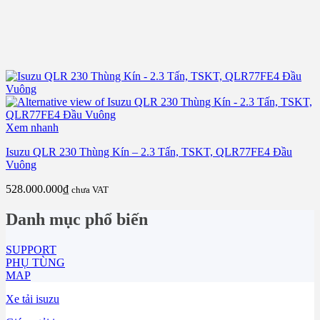
Xem nhanh
Isuzu QLR 230 Thùng Kín – 2.3 Tấn, TSKT, QLR77FE4 Đầu
Vuông
528.000.000
₫
chưa VAT
Danh mục phổ biến
SUPPORT
PHỤ TÙNG
MAP
Xe tải isuzu