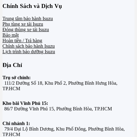
Chính Sách và Dịch Vụ
Trung tâm bảo hành Isuzu
Phụ tùng xe tải Isuzu
Đóng thùng xe tải Isuzu
Bảo mật
Hoàn tiền / Trả hàng
Chính sách bảo hành Isuzu
Lịch trình bảo dưỡng Isuzu
Địa Chỉ
Trụ sở chính:
111/2 Đường Số 18, Khu Phố 2, Phường Bình Hưng Hòa,
TP.HCM
Kho bãi Vĩnh Phú 15:
86/7 Đường Vĩnh Phú 15, Phường Bình Hòa, TP.HCM
Chi nhánh 1:
79/4 Đại Lộ Bình Dương, Khu Phố Đông, Phường Bình Hòa,
TP.HCM