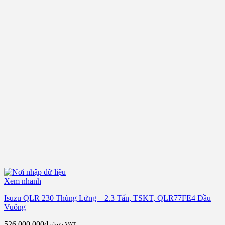
Xem nhanh
Isuzu QLR 230 Thùng Lửng – 2.3 Tấn, TSKT, QLR77FE4 Đầu
Vuông
526.000.000
₫
chưa VAT