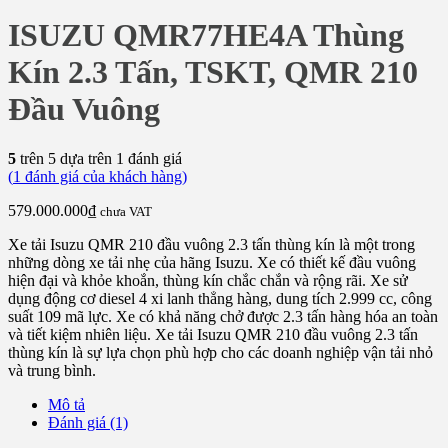
ISUZU QMR77HE4A Thùng
Kín 2.3 Tấn, TSKT, QMR 210
Đầu Vuông
5
trên 5 dựa trên
1
đánh giá
(
1
đánh giá của khách hàng)
579.000.000
₫
chưa VAT
Xe tải Isuzu QMR 210 đầu vuông 2.3 tấn thùng kín là một trong
những dòng xe tải nhẹ của hãng Isuzu. Xe có thiết kế đầu vuông
hiện đại và khỏe khoắn, thùng kín chắc chắn và rộng rãi. Xe sử
dụng động cơ diesel 4 xi lanh thẳng hàng, dung tích 2.999 cc, công
suất 109 mã lực. Xe có khả năng chở được 2.3 tấn hàng hóa an toàn
và tiết kiệm nhiên liệu. Xe tải Isuzu QMR 210 đầu vuông 2.3 tấn
thùng kín là sự lựa chọn phù hợp cho các doanh nghiệp vận tải nhỏ
và trung bình.
Mô tả
Đánh giá (1)