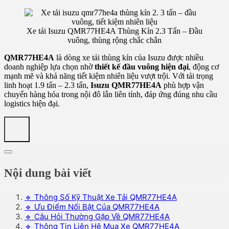
Xe tải Isuzu QMR77HE4A Thùng Kín 2.3 Tấn – Đầu
vuông, thùng rộng chắc chắn
QMR77HE4A
là dòng xe tải thùng kín của Isuzu được nhiều
doanh nghiệp lựa chọn nhờ
thiết kế đầu vuông hiện đại
, động cơ
mạnh mẽ và khả năng tiết kiệm nhiên liệu vượt trội. Với tải trọng
linh hoạt 1.9 tấn – 2.3 tấn,
Isuzu QMR77HE4A
phù hợp vận
chuyển hàng hóa trong nội đô lẫn liên tỉnh, đáp ứng đúng nhu cầu
logistics hiện đại.
Nội dung bài viết
🔹 Thông Số Kỹ Thuật Xe Tải QMR77HE4A
🔹 Ưu Điểm Nổi Bật Của QMR77HE4A
🔹 Câu Hỏi Thường Gặp Về QMR77HE4A
🔹 Thông Tin Liên Hệ Mua Xe QMR77HE4A