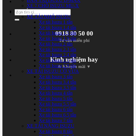
BÁN TẢI ISUZU D-MAX
XE 7 CHỖ ISUZU MU-X
XE TẢI ISUZU
Tìm
XE TẢI NHỎ ISUZU
kiếm:
Xe tải Isuzu 1 tấn
Xe tải Isuzu 1.4 tấn
0918 80 50 00
Xe tải Isuzu 1.5 tấn
Xe tải Isuzu 1.9 tấn
Tư vấn miễn phí
Xe tải Isuzu 2 tấn
Xe tải Isuzu 2.3 tấn
Xe tải Isuzu 2.4 tấn
Kinh nghiệm hay
Xe tải Isuzu 2.5 tấn
Xe tải Isuzu 2.9 tấn
& Khuyến mãi ▼
XE TẢI ISUZU CỠ VỪA
Xe tải Isuzu 3 tấn
Xe tải Isuzu 3.4 tấn
Xe tải Isuzu 3.5 tấn
Xe tải Isuzu 4 tấn
Xe tải Isuzu 5 tấn
Xe tải Isuzu 5.5 tấn
Xe tải Isuzu 6 tấn
Xe tải Isuzu 6.5 tấn
Xe tải Isuzu 7 tấn
XE TẢI NẶNG ISUZU
Xe tải Isuzu 8 tấn