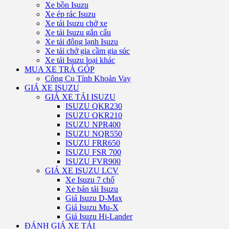
Xe bồn Isuzu
Xe ép rác Isuzu
Xe tải Isuzu chở xe
Xe tải Isuzu gắn cẩu
Xe tải đông lạnh Isuzu
Xe tải chở gia cầm gia súc
Xe tải Isuzu loại khác
MUA XE TRẢ GÓP
Công Cụ Tính Khoản Vay
GIÁ XE ISUZU
GIÁ XE TẢI ISUZU
ISUZU QKR230
ISUZU QKR210
ISUZU NPR400
ISUZU NQR550
ISUZU FRR650
ISUZU FSR 700
ISUZU FVR900
GIÁ XE ISUZU LCV
Xe Isuzu 7 chổ
Xe bán tải Isuzu
Giá Isuzu D-Max
Giá Isuzu Mu-X
Giá Isuzu Hi-Lander
ĐÁNH GIÁ XE TẢI