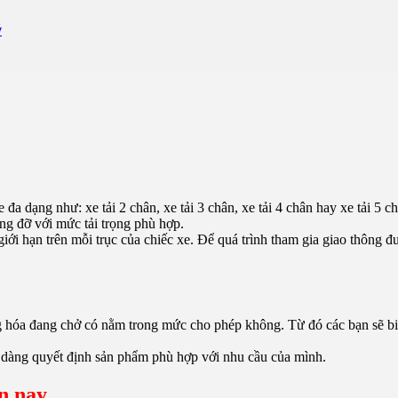
ý
e đa dạng như: xe tải 2 chân, xe tải 3 chân, xe tải 4 chân hay xe tải 5 
ng đỡ với mức tải trọng phù hợp.
giới hạn trên mỗi trục của chiếc xe. Để quá trình tham gia giao thông đượ
ng hóa đang chở có nằm trong mức cho phép không. Từ đó các bạn sẽ b
ễ dàng quyết định sản phẩm phù hợp với nhu cầu của mình.
ện nay