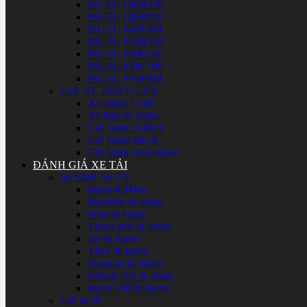
ISUZU QKR230
ISUZU QKR210
ISUZU NPR400
ISUZU NQR550
ISUZU FRR650
ISUZU FSR 700
ISUZU FVR900
GIÁ XE ISUZU LCV
Xe Isuzu 7 chổ
Xe bán tải Isuzu
Giá Isuzu D-Max
Giá Isuzu Mu-X
Giá Isuzu Hi-Lander
ĐÁNH GIÁ XE TẢI
So Sánh Xe Tải
Isuzu & Hino
Hyundai & Isuzu
Fuso & Isuzu
Thaco Kia & Isuzu
Jac & Isuzu
TMT & Isuzu
Daewoo & Isuzu
Nissan UD & Isuzu
Isuzu VM & Isuzu
Giá xe tải