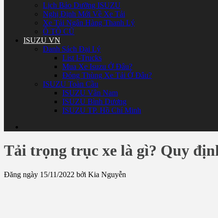
Lịch Bảo Dưỡng ISUZU
Nghị Định Mới Về Xe Tải
Xe Tải Ngân Hàng Thanh Lý
Ô TÔ CŨ
ISUZU VN
Danh Sách Đại Lý
List I-Trucks
Mua Xe Isuzu Ở Đâu?
Đóng Thùng Xe Tải Ở Đâu?
ISUZU Toàn Cầu
ISUZU Vân Nam
ISUZU Bình Dương
ISUZU TP. Hồ Chí Minh
Tải trọng trục xe là gì? Quy địn
Đăng ngày 15/11/2022 bởi Kia Nguyễn