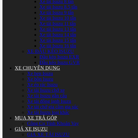
Xe tải Isuzu 8 tấn
Xe tải Isuzu 8.5 tấn
Xe tải Isuzu 9 tấn
Xe tải Isuzu 10 tấn
Xe tải Isuzu 11 tấn
Xe tải Isuzu 13 tấn
Xe tải Isuzu 14 tấn
Xe tải Isuzu 15 tấn
Xe tải Isuzu 16 tấn
XE ĐẦU KÉO ISUZU
Đầu kéo Isuzu EXR
Đầu kéo Isuzu GVR
XE CHUYÊN DỤNG
Xe ben Isuzu
Xe bồn Isuzu
Xe ép rác Isuzu
Xe tải Isuzu chở xe
Xe tải Isuzu gắn cẩu
Xe tải đông lạnh Isuzu
Xe tải chở gia cầm gia súc
Xe tải Isuzu loại khác
MUA XE TRẢ GÓP
Công Cụ Tính Khoản Vay
GIÁ XE ISUZU
GIÁ XE TẢI ISUZU