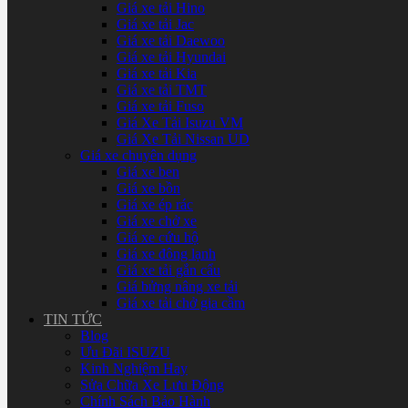
Giá xe tải Hino
Giá xe tải Jac
Giá xe tải Daewoo
Giá xe tải Hyundai
Giá xe tải Kia
Giá xe tải TMT
Giá xe tải Fuso
Giá Xe Tải Isuzu VM
Giá Xe Tải Nissan UD
Giá xe chuyên dụng
Giá xe ben
Giá xe bồn
Giá xe ép rác
Giá xe chở xe
Giá xe cứu hộ
Giá xe đông lạnh
Giá xe tải gắn cẩu
Giá bửng nâng xe tải
Giá xe tải chở gia cầm
TIN TỨC
Blog
Ưu Đãi ISUZU
Kinh Nghiệm Hay
Sửa Chữa Xe Lưu Động
Chính Sách Bảo Hành