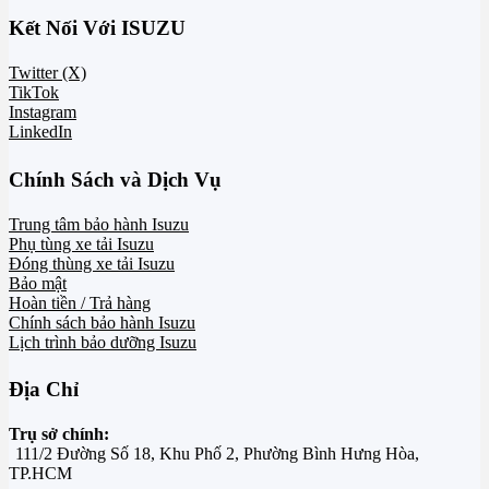
Kết Nối Với ISUZU
Twitter (X)
TikTok
Instagram
LinkedIn
Chính Sách và Dịch Vụ
Trung tâm bảo hành Isuzu
Phụ tùng xe tải Isuzu
Đóng thùng xe tải Isuzu
Bảo mật
Hoàn tiền / Trả hàng
Chính sách bảo hành Isuzu
Lịch trình bảo dưỡng Isuzu
Địa Chỉ
Trụ sở chính:
111/2 Đường Số 18, Khu Phố 2, Phường Bình Hưng Hòa,
TP.HCM