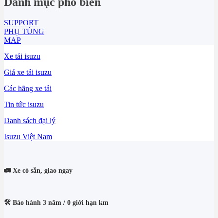
Danh mục phổ biến
505.273.000₫.
là:
502.273.000₫.
SUPPORT
PHỤ TÙNG
MAP
Xe tải isuzu
Giá xe tải isuzu
Các hãng xe tải
Tin tức isuzu
Danh sách đại lý
Isuzu Việt Nam
🚛 Xe có sẵn, giao ngay
🛠️ Bảo hành 3 năm / 0 giới hạn km