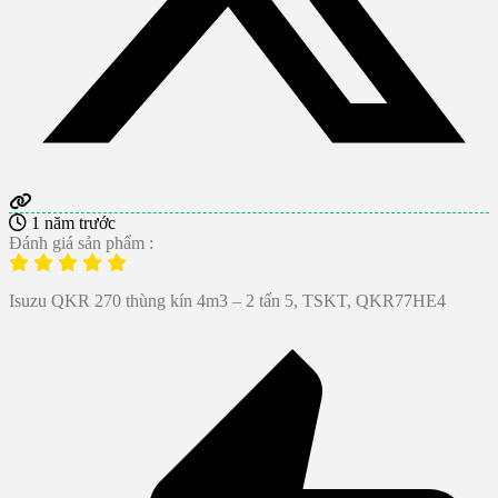
1 năm trước
Đánh giá sản phẩm :
Isuzu QKR 270 thùng kín 4m3 – 2 tấn 5, TSKT, QKR77HE4