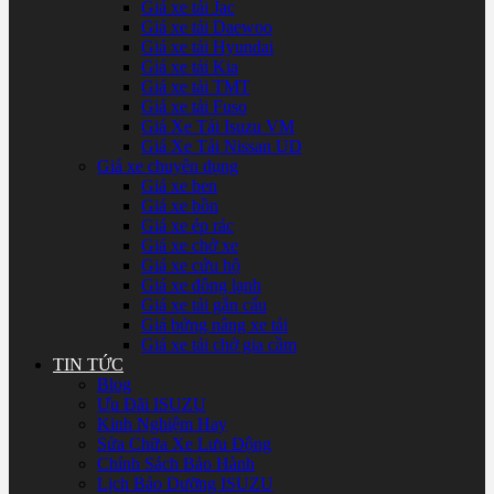
Giá xe tải Jac
Giá xe tải Daewoo
Giá xe tải Hyundai
Giá xe tải Kia
Giá xe tải TMT
Giá xe tải Fuso
Giá Xe Tải Isuzu VM
Giá Xe Tải Nissan UD
Giá xe chuyên dụng
Giá xe ben
Giá xe bồn
Giá xe ép rác
Giá xe chở xe
Giá xe cứu hộ
Giá xe đông lạnh
Giá xe tải gắn cẩu
Giá bửng nâng xe tải
Giá xe tải chở gia cầm
TIN TỨC
Blog
Ưu Đãi ISUZU
Kinh Nghiệm Hay
Sửa Chữa Xe Lưu Động
Chính Sách Bảo Hành
Lịch Bảo Dưỡng ISUZU