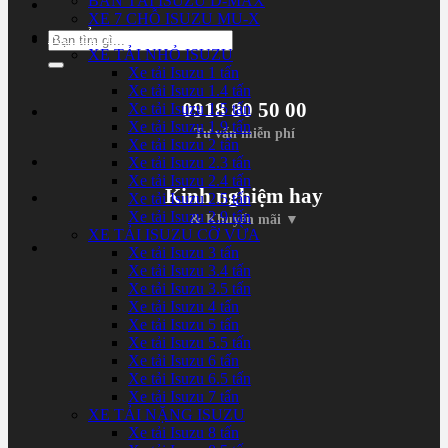
BÁN TẢI ISUZU D-MAX
XE 7 CHỖ ISUZU MU-X
XE TẢI ISUZU
Tìm
XE TẢI NHỎ ISUZU
kiếm:
Xe tải Isuzu 1 tấn
Xe tải Isuzu 1.4 tấn
0918 80 50 00
Xe tải Isuzu 1.5 tấn
Xe tải Isuzu 1.9 tấn
Tư vấn miễn phí
Xe tải Isuzu 2 tấn
Xe tải Isuzu 2.3 tấn
Xe tải Isuzu 2.4 tấn
Kinh nghiệm hay
Xe tải Isuzu 2.5 tấn
Xe tải Isuzu 2.9 tấn
& Khuyến mãi ▼
XE TẢI ISUZU CỠ VỪA
Xe tải Isuzu 3 tấn
Xe tải Isuzu 3.4 tấn
Xe tải Isuzu 3.5 tấn
Xe tải Isuzu 4 tấn
Xe tải Isuzu 5 tấn
Xe tải Isuzu 5.5 tấn
Xe tải Isuzu 6 tấn
Xe tải Isuzu 6.5 tấn
Xe tải Isuzu 7 tấn
XE TẢI NẶNG ISUZU
Xe tải Isuzu 8 tấn