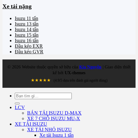
Xe tải nặng
Isuzu 11 tấn
Isuzu 13 tấn
Isuzu 14 tấn
Isuzu 15 tấn
Isuzu 16 tấn
Đầu kéo EXR
Đầu kéo GVR
©
2026
Website thuộc quyền sở hữu của
Kia Nguyễn
| Giao diện thiết
kế bởi
UX-themes
★★★★★
(4.9/5 dựa trên đánh giá người dùng)
Tìm
kiếm:
LCV
BÁN TẢI ISUZU D-MAX
XE 7 CHỖ ISUZU MU-X
XE TẢI ISUZU
XE TẢI NHỎ ISUZU
Xe tải Isuzu 1 tấn