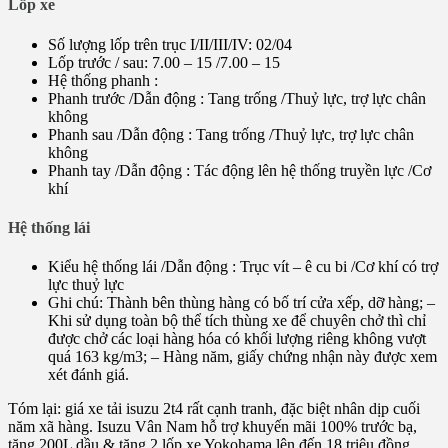
Lốp xe
Số lượng lốp trên trục I/II/III/IV: 02/04
Lốp trước / sau: 7.00 – 15 /7.00 – 15
Hệ thống phanh :
Phanh trước /Dẫn động : Tang trống /Thuỷ lực, trợ lực chân
không
Phanh sau /Dẫn động : Tang trống /Thuỷ lực, trợ lực chân
không
Phanh tay /Dẫn động : Tác động lên hệ thống truyền lực /Cơ
khí
Hệ thống lái
Kiểu hệ thống lái /Dẫn động : Trục vít – ê cu bi /Cơ khí có trợ
lực thuỷ lực
Ghi chú: Thành bên thùng hàng có bố trí cửa xếp, dỡ hàng; –
Khi sử dụng toàn bộ thể tích thùng xe để chuyên chở thì chỉ
được chở các loại hàng hóa có khối lượng riêng không vượt
quá 163 kg/m3; – Hàng năm, giấy chứng nhận này được xem
xét đánh giá.
Tóm lại: giá xe tải isuzu 2t4 rất cạnh tranh, đặc biệt nhân dịp cuối
năm xã hàng. Isuzu Vân Nam hỗ trợ khuyến mãi 100% trước bạ,
tặng 200L dầu & tặng 2 lốp xe Yokohama lên đến 18 triệu đồng.