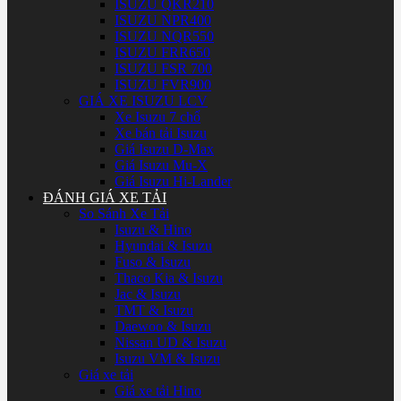
ISUZU QKR210
ISUZU NPR400
ISUZU NQR550
ISUZU FRR650
ISUZU FSR 700
ISUZU FVR900
GIÁ XE ISUZU LCV
Xe Isuzu 7 chổ
Xe bán tải Isuzu
Giá Isuzu D-Max
Giá Isuzu Mu-X
Giá Isuzu Hi-Lander
ĐÁNH GIÁ XE TẢI
So Sánh Xe Tải
Isuzu & Hino
Hyundai & Isuzu
Fuso & Isuzu
Thaco Kia & Isuzu
Jac & Isuzu
TMT & Isuzu
Daewoo & Isuzu
Nissan UD & Isuzu
Isuzu VM & Isuzu
Giá xe tải
Giá xe tải Hino