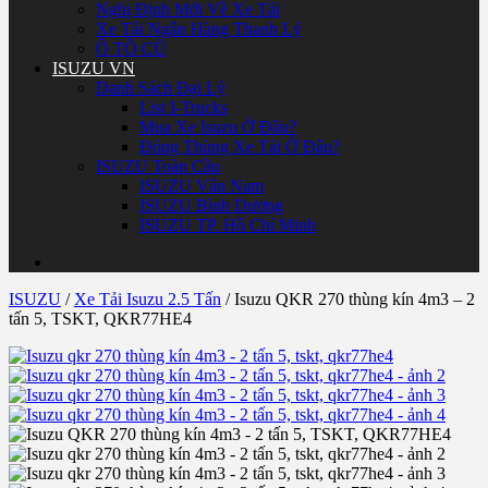
Nghị Định Mới Về Xe Tải
Xe Tải Ngân Hàng Thanh Lý
Ô TÔ CŨ
ISUZU VN
Danh Sách Đại Lý
List I-Trucks
Mua Xe Isuzu Ở Đâu?
Đóng Thùng Xe Tải Ở Đâu?
ISUZU Toàn Cầu
ISUZU Vân Nam
ISUZU Bình Dương
ISUZU TP. Hồ Chí Minh
ISUZU
/
Xe Tải Isuzu 2.5 Tấn
/
Isuzu QKR 270 thùng kín 4m3 – 2
tấn 5, TSKT, QKR77HE4