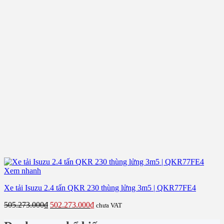
Xem nhanh
Xe tải Isuzu 2.4 tấn QKR 230 thùng lửng 3m5 | QKR77FE4
Giá
Giá
505.273.000
₫
502.273.000
₫
chưa VAT
gốc
hiện
là:
tại