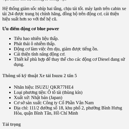
Hệ thống giảm sốc nhíp hai tầng, chịu tải tốt. máy lạnh trên cabin xe
tải 2t4 được trang bị chính hãng, đồng bộ trên động cơ, cải thiện
hiệu suất hơn so với thế hệ cũ.
Ưu điểm động cơ blue power
Tiêu hao nhiên liệu thấp.
Phát thải ô nhiễm thấp.
Động cơ làm việc êm dịu, giảm được tiếng ồn.
Cải thiện tính năng động cơ.
Thiết kế phù hợp để thay thế cho các động cơ Diesel đang sử
dụng.
Thông số kỹ thuật Xe tải Isuzu 2 tấn 5
Nhãn hiệu: ISUZU QKR77HE4
Loại phương tiện: Ô tô tải (thùng kín)
Xuất xứ: Nhật bản (Japan)
Cơ sở sản xuất: Công ty Cổ Phần Vân Nam
Địa chỉ: 111/2 đường số 18, khu phố 2, phường Bình Hưng
Hòa, quận Bình Tân, Hồ Chí Minh
Tải trọng