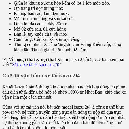
Giữa là khung xương hộp kẽm có lót 1 lớp mốp xốp.
Ốp trang trí dọc thùng inox.
Khung bao sau, lam đèn Inox.
Vè inox, cản hông và sau sắt sơn.
Đệm lót đà cao su dày 20mm.
Mở 02 cửa sau, 01 cửa hông
Bản lề, tay khóa cửa, vè Inox.
Cản hông, Cản sau sắt sơn sọc vàng
Thùng có phiếu Xuất xưởng do Cục Đăng Kiểm cấp, đăng
kiểm lần đầu có giá trị lưu hành 02 năm.
>> Về
ngoại thất & nội thất
Xe tải Isuzu 2 tấn 5, các bạn xem bài
viết “
Sắt xi xe tải isuzu qkr 270
“
Chế độ vận hành xe tải isuzu 2t4
Xe tải Isuzu 2 tấn 5 thùng kín được nhà máy tích hợp động cơ phun
dầu điện tử & đồng bộ hộp số nhập 100% từ Nhật Bản, giúp cho xe
vận hành một cách tốt nhất.
Cùng với sự cải tiến nổi bật trên model isuzu 2t4 là công nghệ blue
power với hệ thống truyền động trục dẫn động từ hộp số qua trục
các đăng đến cầu sau, đảm bảo hiệu suất hoạt động ở mức cao nhất,
hệ thống khung gầm sản xuất khép kín đảm bảo độ bền cũng như
vận hành êm ái, không lo hỏng vặt.