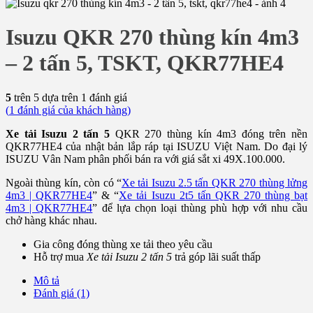
Isuzu QKR 270 thùng kín 4m3
– 2 tấn 5, TSKT, QKR77HE4
5
trên 5 dựa trên
1
đánh giá
(
1
đánh giá của khách hàng)
Xe tải Isuzu 2 tấn 5
QKR 270 thùng kín 4m3 đóng trên nền
QKR77HE4 của nhật bản lắp ráp tại ISUZU Việt Nam. Do đại lý
ISUZU Vân Nam phân phối bán ra với giá sắt xi 49X.100.000.
Ngoài thùng kín, còn có “
Xe tải Isuzu 2.5 tấn QKR 270 thùng lửng
4m3 | QKR77HE4
” & “
Xe tải Isuzu 2t5 tấn QKR 270 thùng bạt
4m3 | QKR77HE4
” để lựa chọn loại thùng phù hợp với nhu cầu
chở hàng khác nhau.
Gia công đóng thùng xe tải theo yêu cầu
Hỗ trợ mua
Xe tải Isuzu 2 tấn 5
trả góp lãi suất thấp
Mô tả
Đánh giá (1)