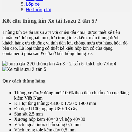
Lốp xe
Hệ thống lái
Kết cấu thùng kín Xe tải Isuzu 2 tấn 5?
Thùng kín xe tải isuzu 2t4 với chiều dài 4m3, được thiết kế tiêu
chuẩn với lớp ngoài inox, lớp trong toles kẽm. mẫu thùng được
khách hàng ưa chuộng vì tính tiện lợi, chống mưa ướt hàng hóa, độ
bền cao. Là loại thùng có thiết kế kiểu hộp kín có cửa dạng
container ở phía sau & cửa ở bên hông thùng xe.
Quy cách thùng hàng
Thùng xe được đóng mới 100% theo tiêu chuẩn của cục đăng
kiểm Việt Nam.
KT lọt lòng thùng: 4330 x 1750 x 1900 mm
Đà dọc U100, ngang U80: 13 cây
Sàn sắt 2,5 mm
Xương hộp kẽm 40×40 và hộp 40×80
Vách ngoài inox chấn sóng 0,5 mm
Vách trong tole kẽm dày 0,5 mm