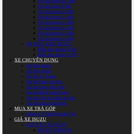
Xe tải Isuzu 8.5 tấn
Xe tải Isuzu 9 tấn
Xe tải Isuzu 10 tấn
Xe tải Isuzu 11 tấn
Xe tải Isuzu 13 tấn
Xe tải Isuzu 14 tấn
Xe tải Isuzu 15 tấn
Xe tải Isuzu 16 tấn
XE ĐẦU KÉO ISUZU
Đầu kéo Isuzu EXR
Đầu kéo Isuzu GVR
XE CHUYÊN DỤNG
Xe ben Isuzu
Xe bồn Isuzu
Xe ép rác Isuzu
Xe tải Isuzu chở xe
Xe tải Isuzu gắn cẩu
Xe tải đông lạnh Isuzu
Xe tải chở gia cầm gia súc
Xe tải Isuzu loại khác
MUA XE TRẢ GÓP
Công Cụ Tính Khoản Vay
GIÁ XE ISUZU
GIÁ XE TẢI ISUZU
ISUZU QKR230