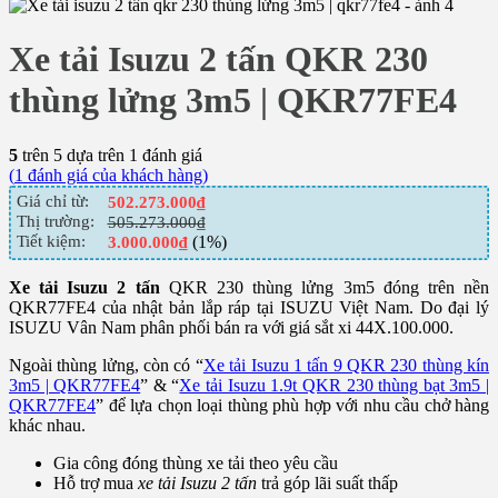
Xe tải Isuzu 2 tấn QKR 230
thùng lửng 3m5 | QKR77FE4
5
trên 5 dựa trên
1
đánh giá
(
1
đánh giá của khách hàng)
Giá chỉ từ:
502.273.000
₫
Thị trường:
505.273.000
₫
Tiết kiệm:
(1%)
3.000.000
₫
Xe tải Isuzu 2 tấn
QKR 230 thùng lửng 3m5 đóng trên nền
QKR77FE4 của nhật bản lắp ráp tại ISUZU Việt Nam. Do đại lý
ISUZU Vân Nam phân phối bán ra với giá sắt xi 44X.100.000.
Ngoài thùng lửng, còn có “
Xe tải Isuzu 1 tấn 9 QKR 230 thùng kín
3m5 | QKR77FE4
” & “
Xe tải Isuzu 1.9t QKR 230 thùng bạt 3m5 |
QKR77FE4
” để lựa chọn loại thùng phù hợp với nhu cầu chở hàng
khác nhau.
Gia công đóng thùng xe tải theo yêu cầu
Hỗ trợ mua
xe tải Isuzu 2 tấn
trả góp lãi suất thấp