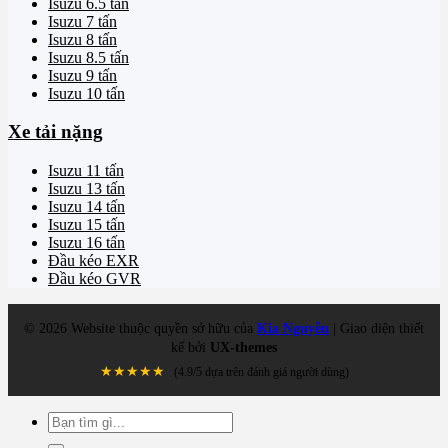
Isuzu 6.5 tấn
Isuzu 7 tấn
Isuzu 8 tấn
Isuzu 8.5 tấn
Isuzu 9 tấn
Isuzu 10 tấn
Xe tải nặng
Isuzu 11 tấn
Isuzu 13 tấn
Isuzu 14 tấn
Isuzu 15 tấn
Isuzu 16 tấn
Đầu kéo EXR
Đầu kéo GVR
©
2026
Website thuộc quyền sở hữu của
Kia Nguyễn
| Giao diện thiết
kế bởi
UX-themes
★★★★★
(4.9/5 dựa trên đánh giá người dùng)
Tìm
kiếm: