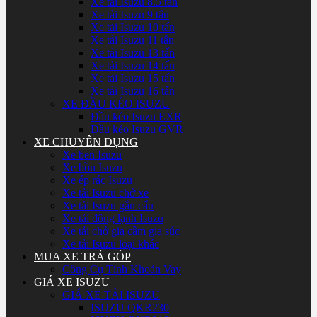
Xe tải Isuzu 8.5 tấn
Xe tải Isuzu 9 tấn
Xe tải Isuzu 10 tấn
Xe tải Isuzu 11 tấn
Xe tải Isuzu 13 tấn
Xe tải Isuzu 14 tấn
Xe tải Isuzu 15 tấn
Xe tải Isuzu 16 tấn
XE ĐẦU KÉO ISUZU
Đầu kéo Isuzu EXR
Đầu kéo Isuzu GVR
XE CHUYÊN DỤNG
Xe ben Isuzu
Xe bồn Isuzu
Xe ép rác Isuzu
Xe tải Isuzu chở xe
Xe tải Isuzu gắn cẩu
Xe tải đông lạnh Isuzu
Xe tải chở gia cầm gia súc
Xe tải Isuzu loại khác
MUA XE TRẢ GÓP
Công Cụ Tính Khoản Vay
GIÁ XE ISUZU
GIÁ XE TẢI ISUZU
ISUZU QKR230