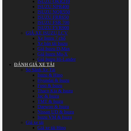
ISUZU QKR210
ISUZU NPR400
ISUZU NQR550
ISUZU FRR650
ISUZU FSR 700
ISUZU FVR900
GIÁ XE ISUZU LCV
Xe Isuzu 7 chổ
Xe bán tải Isuzu
Giá Isuzu D-Max
Giá Isuzu Mu-X
Giá Isuzu Hi-Lander
ĐÁNH GIÁ XE TẢI
So Sánh Xe Tải
Isuzu & Hino
Hyundai & Isuzu
Fuso & Isuzu
Thaco Kia & Isuzu
Jac & Isuzu
TMT & Isuzu
Daewoo & Isuzu
Nissan UD & Isuzu
Isuzu VM & Isuzu
Giá xe tải
Giá xe tải Hino