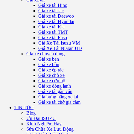
Giá xe tải Hino
Giá xe tải Jac
Giá xe tải Daewoo
Giá xe tải Hyundai
Giá xe tải Kia
Giá xe tải TMT
Giá xe tải Fuso
Giá Xe Tải Isuzu VM
Giá Xe Tải Nissan UD
Giá xe chuyên dụng
Giá xe ben
Giá xe bồn
Giá xe ép rác
Giá xe chở xe
Giá xe cứu hộ
Giá xe đông lạnh
Giá xe tải gắn cẩu
Giá bửng nâng xe tải
Giá xe tải chở gia cầm
TIN TỨC
Blog
Ưu Đãi ISUZU
Kinh Nghiệm Hay
Sửa Chữa Xe Lưu Động