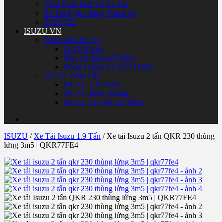
Nghị Định Mới Về Xe Tải
Xe Tải Ngân Hàng Thanh Lý
Ô TÔ CŨ
ISUZU VN
Danh Sách Đại Lý
List I-Trucks
Mua Xe Isuzu Ở Đâu?
Đóng Thùng Xe Tải Ở Đâu?
ISUZU Toàn Cầu
ISUZU Vân Nam
ISUZU Bình Dương
ISUZU TP. Hồ Chí Minh
ISUZU
/
Xe Tải Isuzu 1.9 Tấn
/
Xe tải Isuzu 2 tấn QKR 230 thùng
lửng 3m5 | QKR77FE4