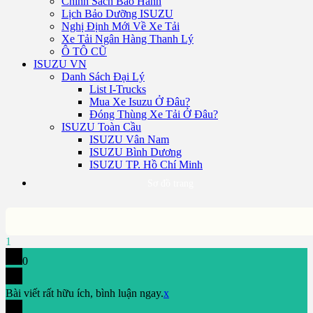
Chính Sách Bảo Hành
Lịch Bảo Dưỡng ISUZU
Nghị Định Mới Về Xe Tải
Xe Tải Ngân Hàng Thanh Lý
Ô TÔ CŨ
ISUZU VN
Danh Sách Đại Lý
List I-Trucks
Mua Xe Isuzu Ở Đâu?
Đóng Thùng Xe Tải Ở Đâu?
ISUZU Toàn Cầu
ISUZU Vân Nam
ISUZU Bình Dương
ISUZU TP. Hồ Chí Minh
Sơ đồ trang
1
0
Bài viết rất hữu ích, bình luận ngay.
x