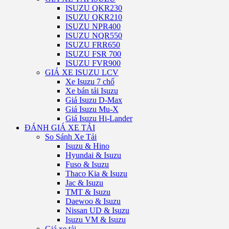
ISUZU QKR230
ISUZU QKR210
ISUZU NPR400
ISUZU NQR550
ISUZU FRR650
ISUZU FSR 700
ISUZU FVR900
GIÁ XE ISUZU LCV
Xe Isuzu 7 chổ
Xe bán tải Isuzu
Giá Isuzu D-Max
Giá Isuzu Mu-X
Giá Isuzu Hi-Lander
ĐÁNH GIÁ XE TẢI
So Sánh Xe Tải
Isuzu & Hino
Hyundai & Isuzu
Fuso & Isuzu
Thaco Kia & Isuzu
Jac & Isuzu
TMT & Isuzu
Daewoo & Isuzu
Nissan UD & Isuzu
Isuzu VM & Isuzu
Giá xe tải