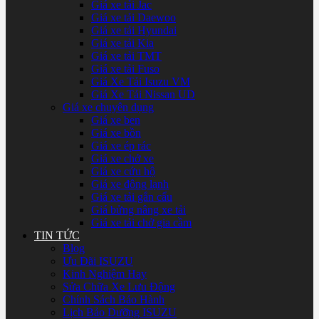
Giá xe tải Jac
Giá xe tải Daewoo
Giá xe tải Hyundai
Giá xe tải Kia
Giá xe tải TMT
Giá xe tải Fuso
Giá Xe Tải Isuzu VM
Giá Xe Tải Nissan UD
Giá xe chuyên dụng
Giá xe ben
Giá xe bồn
Giá xe ép rác
Giá xe chở xe
Giá xe cứu hộ
Giá xe đông lạnh
Giá xe tải gắn cẩu
Giá bửng nâng xe tải
Giá xe tải chở gia cầm
TIN TỨC
Blog
Ưu Đãi ISUZU
Kinh Nghiệm Hay
Sửa Chữa Xe Lưu Động
Chính Sách Bảo Hành
Lịch Bảo Dưỡng ISUZU