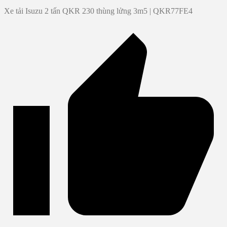
Xe tải Isuzu 2 tấn QKR 230 thùng lửng 3m5 | QKR77FE4