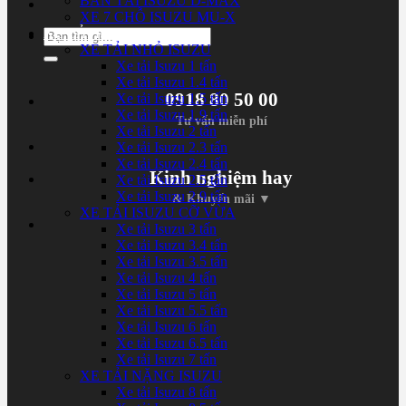
BÁN TẢI ISUZU D-MAX
XE 7 CHỖ ISUZU MU-X
XE TẢI ISUZU
Tìm
XE TẢI NHỎ ISUZU
kiếm:
Xe tải Isuzu 1 tấn
Xe tải Isuzu 1.4 tấn
0918 80 50 00
Xe tải Isuzu 1.5 tấn
Xe tải Isuzu 1.9 tấn
Tư vấn miễn phí
Xe tải Isuzu 2 tấn
Xe tải Isuzu 2.3 tấn
Xe tải Isuzu 2.4 tấn
Kinh nghiệm hay
Xe tải Isuzu 2.5 tấn
Xe tải Isuzu 2.9 tấn
& Khuyến mãi ▼
XE TẢI ISUZU CỠ VỪA
Xe tải Isuzu 3 tấn
Xe tải Isuzu 3.4 tấn
Xe tải Isuzu 3.5 tấn
Xe tải Isuzu 4 tấn
Xe tải Isuzu 5 tấn
Xe tải Isuzu 5.5 tấn
Xe tải Isuzu 6 tấn
Xe tải Isuzu 6.5 tấn
Xe tải Isuzu 7 tấn
XE TẢI NẶNG ISUZU
Xe tải Isuzu 8 tấn