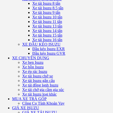
Xe tải Isuzu 8 tấn
Xe tải Isuzu 8.5 tấn
Xe tải Isuzu 9 tấn
Xe tải Isuzu 10 tấn
Xe tải Isuzu 11 tấn
Xe tải Isuzu 13 tấn
Xe tải Isuzu 14 tấn
Xe tải Isuzu 15 tấn
Xe tải Isuzu 16 tấn
XE ĐẦU KÉO ISUZU
Đầu kéo Isuzu EXR
Đầu kéo Isuzu GVR
XE CHUYÊN DỤNG
Xe ben Isuzu
Xe bồn Isuzu
Xe ép rác Isuzu
Xe tải Isuzu chở xe
Xe tải Isuzu gắn cẩu
Xe tải đông lạnh Isuzu
Xe tải chở gia cầm gia súc
Xe tải Isuzu loại khác
MUA XE TRẢ GÓP
Công Cụ Tính Khoản Vay
GIÁ XE ISUZU
GIÁ XE TẢI ISUZU