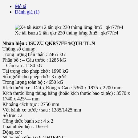
Mô tả
Đánh giá (1)
Xe tải isuzu 2 tấn qkr 230 thùng lửng 3m5 | qkr77fe4
Nhãn hiệu : ISUZU QKR77FE4/QTH-TL.N
Thông số chung:
Trọng lượng bản thân : 2465 kG
Phân bố : – Cầu trước : 1285 kG
– Cầu sau : 1180 kG
Tải trọng cho phép chở : 1990 kG
Số người cho phép chở : 3 người
Trọng lượng toàn bộ : 4650 kG
Kích thước xe : Dài x Rộng x Cao : 5360 x 1875 x 2200 mm
Kích thước lòng thùng hàng (hoặc kích thước bao xi téc) : 3570 x
1740 x 425/— mm
Khoảng cách trục : 2750 mm
Vết bánh xe trước / sau : 1385/1425 mm
Số trục : 2
Công thức bánh xe : 4 x 2
Loại nhiên liệu : Diesel
Động cơ :
Nhãn hiệu động cơ: 4JH1E4NC