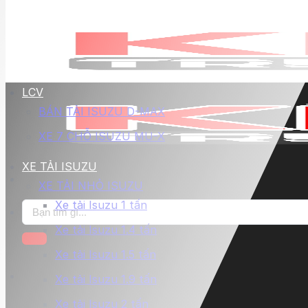
LCV
BÁN TẢI ISUZU D-MAX
XE 7 CHỖ ISUZU MU-X
XE TẢI ISUZU
XE TẢI NHỎ ISUZU
Xe tải Isuzu 1 tấn
Tìm
kiếm:
Xe tải Isuzu 1.4 tấn
Xe tải Isuzu 1.5 tấn
Xe tải Isuzu 1.9 tấn
Xe tải Isuzu 2 tấn