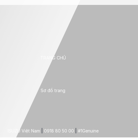
TRANG CHỦ
Sơ đồ trang
ISUZU Việt Nam
|
0918 80 50 00
|
#1Genuine