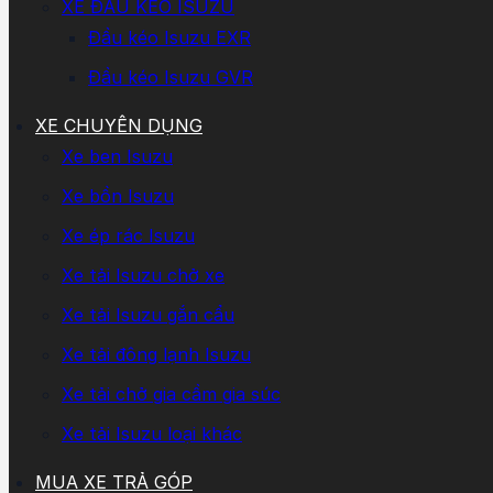
XE ĐẦU KÉO ISUZU
Đầu kéo Isuzu EXR
Đầu kéo Isuzu GVR
XE CHUYÊN DỤNG
Xe ben Isuzu
Xe bồn Isuzu
Xe ép rác Isuzu
Xe tải Isuzu chở xe
Xe tải Isuzu gắn cẩu
Xe tải đông lạnh Isuzu
Xe tải chở gia cầm gia súc
Xe tải Isuzu loại khác
MUA XE TRẢ GÓP